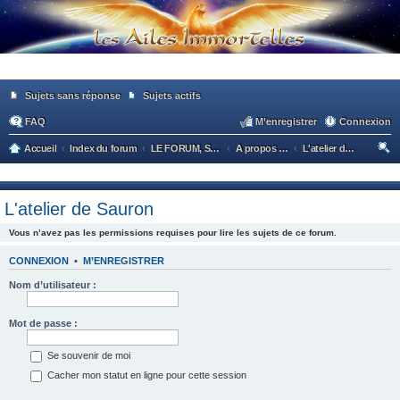
Sujets sans réponse
Sujets actifs
FAQ
M’enregistrer
Connexion
Accueil
Index du forum
LE FORUM, SA VIE, SES MEMBRES
A propos du forum
L'atelier de Sauron
ec
he
L'atelier de Sauron
rc
Vous n’avez pas les permissions requises pour lire les sujets de ce forum.
he
r
CONNEXION
•
M’ENREGISTRER
Nom d’utilisateur :
Mot de passe :
Se souvenir de moi
Cacher mon statut en ligne pour cette session