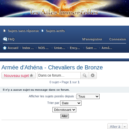
Sujets sans réponse
Sujets actifs
FAQ
M’enregistrer
Connexion
Accueil
Index du forum
NOS GRANDES PASSIONS
Univers Saint Seiya
Encyclopédie des personnages
Saint Seiya The Lost Canvas
Armée d'Athéna - Chevaliers de Bronze
ec
he
Armée d'Athéna - Chevaliers de Bronze
rc
Nouveau sujet
he
0 sujet • Page
1
sur
1
r
Il n’y a aucun sujet ou message dans ce forum.
Afficher les sujets postés depuis :
Trier par
Aller à