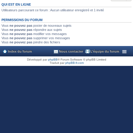
QUI EST EN LIGNE
Utilisateurs parcourant ce forum : Aucun utilisateur enregistré et 1 invité
PERMISSIONS DU FORUM
Vous
ne pouvez pas
poster de nouveaux sujets
Vous
ne pouvez pas
répondre aux sujets
Vous
ne pouvez pas
modifier vos messages
Vous
ne pouvez pas
supprimer vos messages
Vous
ne pouvez pas
joindre des fichiers
Index du forum
Nous contacter
L’équipe du forum
Développé par
phpBB
® Forum Software © phpBB Limited
Traduit par
phpBB-fr.com