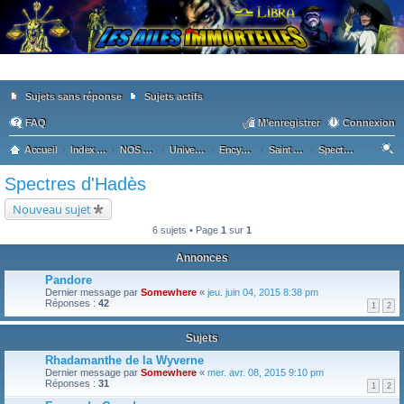
Sujets sans réponse
Sujets actifs
FAQ
M’enregistrer
Connexion
Accueil
Index du forum
NOS GRANDES PASSIONS
Univers Saint Seiya
Encyclopédie des personnages
Saint Seiya The Lost Canvas
Spectres d'Hadès
ec
Spectres d'Hadès
he
Nouveau sujet
rc
6 sujets • Page
1
sur
1
he
Annonces
r
Pandore
Dernier message par
Somewhere
«
jeu. juin 04, 2015 8:38 pm
Réponses :
42
1
2
Sujets
Rhadamanthe de la Wyverne
Dernier message par
Somewhere
«
mer. avr. 08, 2015 9:10 pm
Réponses :
31
1
2