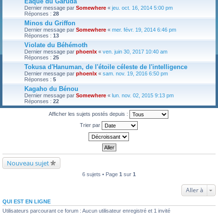
Eaque du Garuda
Dernier message par
Somewhere
«
jeu. oct. 16, 2014 5:00 pm
Réponses :
28
Minos du Griffon
Dernier message par
Somewhere
«
mer. févr. 19, 2014 6:46 pm
Réponses :
13
Violate du Béhémoth
Dernier message par
phoenlx
«
ven. juin 30, 2017 10:40 am
Réponses :
25
Tokusa d'Hanuman, de l'étoile céleste de l'intelligence
Dernier message par
phoenlx
«
sam. nov. 19, 2016 6:50 pm
Réponses :
5
Kagaho du Bénou
Dernier message par
Somewhere
«
lun. nov. 02, 2015 9:13 pm
Réponses :
22
Afficher les sujets postés depuis :
Trier par
Nouveau sujet
6 sujets • Page
1
sur
1
Aller à
QUI EST EN LIGNE
Utilisateurs parcourant ce forum : Aucun utilisateur enregistré et 1 invité