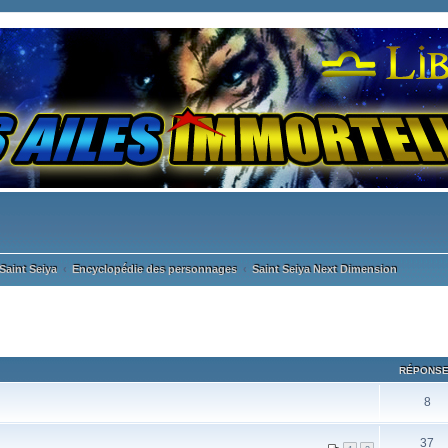
Saint Seiya
Encyclopédie des personnages
Saint Seiya Next Dimension
RÉPONS
8
37