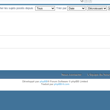
1
2
cher les sujets postés depuis :
Trier par
Nous contacter
L’équipe du for
Développé par
phpBB
® Forum Software © phpBB Limited
Traduit par
phpBB-fr.com