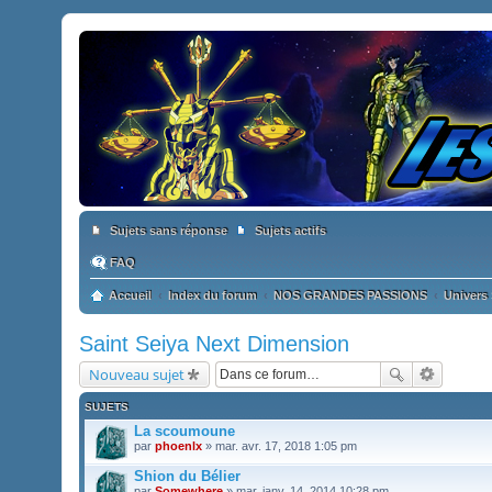
Sujets sans réponse
Sujets actifs
FAQ
Accueil
Index du forum
NOS GRANDES PASSIONS
Univers 
Saint Seiya Next Dimension
Nouveau sujet
SUJETS
La scoumoune
par
phoenlx
» mar. avr. 17, 2018 1:05 pm
Shion du Bélier
par
Somewhere
» mar. janv. 14, 2014 10:28 pm