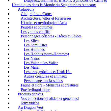
Drapeaux, Bannières, Blasons, Symboles de Clans et
Heraldiques dans le Monde du Seigneur des Anneaux
Ardapédia
Géographie - Cartes
Architecture, villes et forteresses
Histoire et mythologie d'Arda
Peuples et coutumes
Les grands conflits
Personnages célébres - Héros et Séides
Les Elfes
Les Semi Elfes
Les Hommes
Les Hobbits (semi-Hommes)
Les Nains
Les Valar et les Valier
Les Maiar
Les orcs, gobelins et Uruk Hai
Autres créatures et animaux
Personnages inclassables
Faune et flore - Monstres et créatures
Poésie/linguistique
Produits dérivés
Vos collections (Tolkien et générales)
Jeux vidéos
Au Dragon Vert