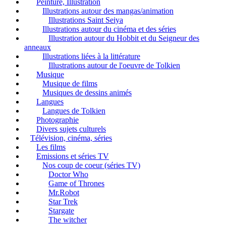
Peinture, Illustration
Illustrations autour des mangas/animation
Illustrations Saint Seiya
Illustrations autour du cinéma et des séries
Illustration autour du Hobbit et du Seigneur des
anneaux
Illustrations liées à la littérature
Illustrations autour de l'oeuvre de Tolkien
Musique
Musique de films
Musiques de dessins animés
Langues
Langues de Tolkien
Photographie
Divers sujets culturels
Télévision, cinéma, séries
Les films
Emissions et séries TV
Nos coup de coeur (séries TV)
Doctor Who
Game of Thrones
Mr.Robot
Star Trek
Stargate
The witcher