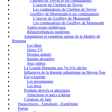
Chrétien de Troyes et ses continuateurs
L'oeuvre de Chrétien de Troyes
Les continuateurs de Chrétien de Troyes
Geoffrey de Monmouth et ses continuateurs
L'oeuvre de Geoffrey de Monmouth
Les continuateurs de Geoffrey de Monmouth
Autres textes médiévaux
Réinterprétations modernes
Adaptations et variations autour de la Matière de
Bretagne
Les films
Séries TV
Dessins animés
Bandes dessinées
Jeux vidéos
La Grande Bretagne aux Ve-VIe siècles
Influences de la légende arthurienne au Moyen Âge
Encyclopédie
Les personnages
Les lieux
Produits dérivés et attractions
Attractions et parcs à thème
Créations de fans
Parasciences - Astrologie - Esotérisme
Poésie