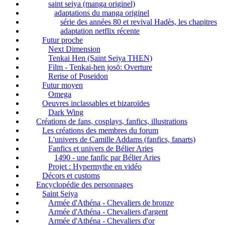
saint seiya (manga originel)
adaptations du manga originel
série des années 80 et revival Hadès, les chapitres
adaptation netflix récente
Futur proche
Next Dimension
Tenkai Hen (Saint Seiya THEN)
Film - Tenkai-hen josō: Overture
Rerise of Poseidon
Futur moyen
Omega
Oeuvres inclassables et bizaroïdes
Dark Wing
Créations de fans, cosplays, fanfics, illustrations
Les créations des membres du forum
L'univers de Camille Addams (fanfics, fanarts)
Fanfics et univers de Bélier Aries
1490 - une fanfic par Bélier Aries
Projet : Hypermythe en vidéo
Décors et customs
Encyclopédie des personnages
Saint Seiya
Armée d'Athéna - Chevaliers de bronze
Armée d'Athéna - Chevaliers d'argent
Armée d'Athéna - Chevaliers d'or