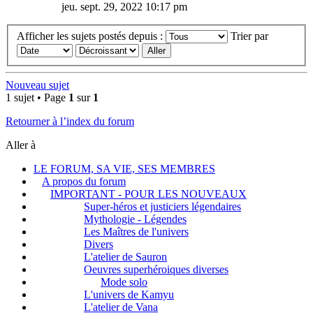
jeu. sept. 29, 2022 10:17 pm
Afficher les sujets postés depuis :
Trier par
Nouveau sujet
1 sujet • Page
1
sur
1
Retourner à l’index du forum
Aller à
LE FORUM, SA VIE, SES MEMBRES
A propos du forum
IMPORTANT - POUR LES NOUVEAUX
Super-héros et justiciers légendaires
Mythologie - Légendes
Les Maîtres de l'univers
Divers
L'atelier de Sauron
Oeuvres superhéroiques diverses
Mode solo
L'univers de Kamyu
L'atelier de Vana