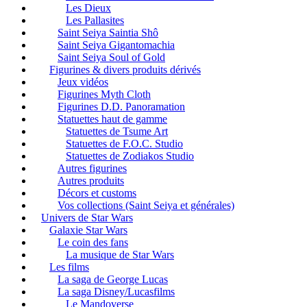
Les Dieux
Les Pallasites
Saint Seiya Saintia Shô
Saint Seiya Gigantomachia
Saint Seiya Soul of Gold
Figurines & divers produits dérivés
Jeux vidéos
Figurines Myth Cloth
Figurines D.D. Panoramation
Statuettes haut de gamme
Statuettes de Tsume Art
Statuettes de F.O.C. Studio
Statuettes de Zodiakos Studio
Autres figurines
Autres produits
Décors et customs
Vos collections (Saint Seiya et générales)
Univers de Star Wars
Galaxie Star Wars
Le coin des fans
La musique de Star Wars
Les films
La saga de George Lucas
La saga Disney/Lucasfilms
Le Mandoverse