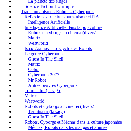
La planète des singes
Science-Fiction Horrifique
Transhumanisme - Robots - Cyberpunk
Réflexions sur le transhumanisme et l'IA
Intelligence Artificielle
Intelligence Artificielle dans la pop culture
Robots et cyborgs au cinéma (divers)
Matrix
Westworld
Isaac Asimov - Le Cycle des Robots
Le genre Cyberpunk
Ghost In The Shell
Matrix
Cobra
Cyberpunk 2077
Mr.Robot
Autres oeuvres Cyberpunk
Terminator (la saga)
Matrix
Westworld
Robots et Cyborgs au cinéma (divers)
Terminator (la saga)
Ghost In The Shell
Robots, Cyborgs et Méchas dans la culture japonaise
Méchas, Robots dans les mangas et animes