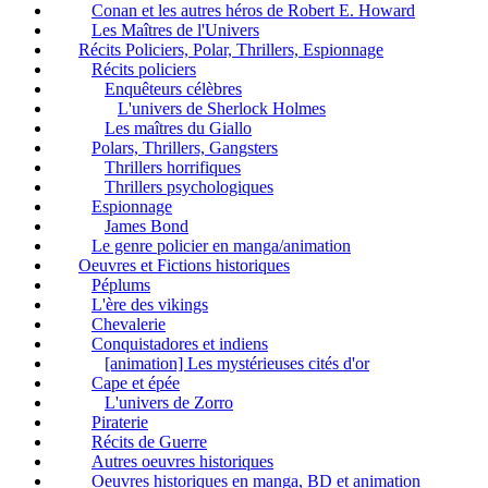
Conan et les autres héros de Robert E. Howard
Les Maîtres de l'Univers
Récits Policiers, Polar, Thrillers, Espionnage
Récits policiers
Enquêteurs célèbres
L'univers de Sherlock Holmes
Les maîtres du Giallo
Polars, Thrillers, Gangsters
Thrillers horrifiques
Thrillers psychologiques
Espionnage
James Bond
Le genre policier en manga/animation
Oeuvres et Fictions historiques
Péplums
L'ère des vikings
Chevalerie
Conquistadores et indiens
[animation] Les mystérieuses cités d'or
Cape et épée
L'univers de Zorro
Piraterie
Récits de Guerre
Autres oeuvres historiques
Oeuvres historiques en manga, BD et animation