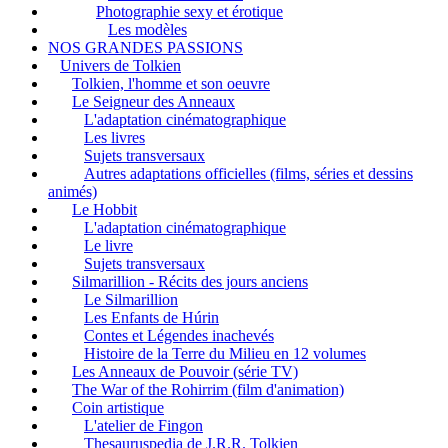
Photographie sexy et érotique
Les modèles
NOS GRANDES PASSIONS
Univers de Tolkien
Tolkien, l'homme et son oeuvre
Le Seigneur des Anneaux
L'adaptation cinématographique
Les livres
Sujets transversaux
Autres adaptations officielles (films, séries et dessins
animés)
Le Hobbit
L'adaptation cinématographique
Le livre
Sujets transversaux
Silmarillion - Récits des jours anciens
Le Silmarillion
Les Enfants de Húrin
Contes et Légendes inachevés
Histoire de la Terre du Milieu en 12 volumes
Les Anneaux de Pouvoir (série TV)
The War of the Rohirrim (film d'animation)
Coin artistique
L'atelier de Fingon
Thesauruspedia de J.R.R. Tolkien