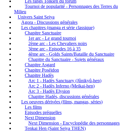
Les rangs Tolkien du forum
Tournoi de popularité - Personnages des Terres du
Milieu
Univers Saint Seiya
Agora - Discussions générales
Les chapitres (manga et série classique)
Chapitre Sanctuaire
1er arc - Le grand tournoi
2ème arc - Les Chevaliers noirs
3ème arc - Episodes 16 à 35
4ème arc - Golds Saints/Bataille du Sanctuaire
Chapitre du Sanctuaire - Sujets généraux
Chapitre Asgard
Chapitre Poséidon
Chapitre Hadès
Arc 1 - Hadès Sanctuary (Jûnikyû-hen)
Arc 2 - Hadès Inferno (Meikai-hen)
Arc 3 - Hadès Elysion
Chapitre Hadès, discussions générales
Les oeuvres dérivées (films, mangas, séries)
Les films
Episodes préquelles
Next Dimension
Next Dimension - Encyclopédie des personnages
Tenkai Hen (Saint Seiya THEN)