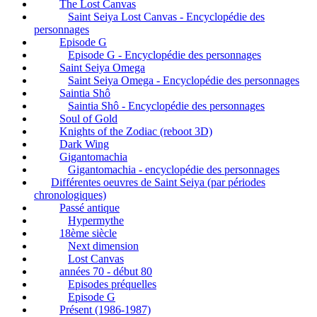
The Lost Canvas
Saint Seiya Lost Canvas - Encyclopédie des
personnages
Episode G
Episode G - Encyclopédie des personnages
Saint Seiya Omega
Saint Seiya Omega - Encyclopédie des personnages
Saintia Shô
Saintia Shô - Encyclopédie des personnages
Soul of Gold
Knights of the Zodiac (reboot 3D)
Dark Wing
Gigantomachia
Gigantomachia - encyclopédie des personnages
Différentes oeuvres de Saint Seiya (par périodes
chronologiques)
Passé antique
Hypermythe
18ème siècle
Next dimension
Lost Canvas
années 70 - début 80
Episodes préquelles
Episode G
Présent (1986-1987)