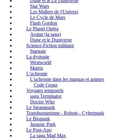
Dune et le Le Duniverse
Star Wars
Les Maîtres de l'Univers
Le Cycle de Mars
Flash Gordon
Le Planet Opéra
Avatar (la saga)
Dune et le Duniverse
Science-Fiction militaire
Stargate
La dystopie
Westworld
Matrix
L'uchronie
L'uchronie dans les mangas et animes
Code Geass
Voyages temporels
saga Terminator
Doctor Who
Le Steampunk
Transhumanisme - Robots - Cyberpunk
Le Biopunk
Jurassic Park
Le Post-Apo
La saga Mad Max