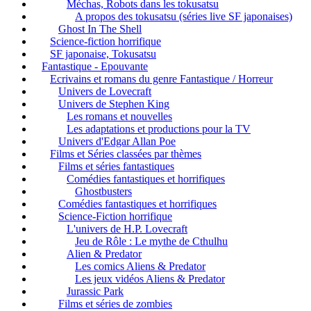
Méchas, Robots dans les tokusatsu
A propos des tokusatsu (séries live SF japonaises)
Ghost In The Shell
Science-fiction horrifique
SF japonaise, Tokusatsu
Fantastique - Epouvante
Ecrivains et romans du genre Fantastique / Horreur
Univers de Lovecraft
Univers de Stephen King
Les romans et nouvelles
Les adaptations et productions pour la TV
Univers d'Edgar Allan Poe
Films et Séries classées par thèmes
Films et séries fantastiques
Comédies fantastiques et horrifiques
Ghostbusters
Comédies fantastiques et horrifiques
Science-Fiction horrifique
L'univers de H.P. Lovecraft
Jeu de Rôle : Le mythe de Cthulhu
Alien & Predator
Les comics Aliens & Predator
Les jeux vidéos Aliens & Predator
Jurassic Park
Films et séries de zombies