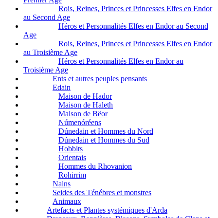
Rois, Reines, Princes et Princesses Elfes en Endor
au Second Age
Héros et Personnalités Elfes en Endor au Second
Age
Rois, Reines, Princes et Princesses Elfes en Endor
au Troisième Age
Héros et Personnalités Elfes en Endor au
Troisième Age
Ents et autres peuples pensants
Edain
Maison de Hador
Maison de Haleth
Maison de Bëor
Númenóréens
Dúnedain et Hommes du Nord
Dúnedain et Hommes du Sud
Hobbits
Orientais
Hommes du Rhovanion
Rohirrim
Nains
Seides des Ténébres et monstres
Animaux
Artefacts et Plantes systémiques d'Arda