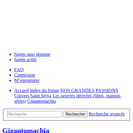
Sujets sans réponse
Sujets actifs
FAQ
Connexion
M’enregistrer
Accueil
Index du forum
NOS GRANDES PASSIONS
Univers Saint Seiya
Les oeuvres dérivées (films, mangas,
séries)
Gigantomachia
Recherche avancée
Rechercher
Gigantomachia