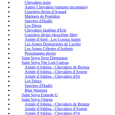
Chevaliers noirs
Autres Chevaliers (armures inconnues)
Guerriers divins d'Asgard
Mariners de Poséidon
Spectres d'Hadès
Les Dieux
Chevaliers fantôme d'Eris
Guerriers divins (deuxième film)
Armée d'Abel - Les Corona Saints
Les Anges Destructeurs de Lucifer
Les Anges Célestes d'Artémis
Personnages divers
Saint Seiya Next Dimension
Saint Seiya The Lost Canvas
Armée d'Athéna - Chevaliers de Bronze
Armée d'Athéna - Chevaliers d'Argent
Armée d'Athéna - Chevaliers d'Or
Les Dieux
Spectres d'Hadès
Blue Warriors
Saint Seiya Episode G
Saint Seiya Omega
Armée d'Athéna - Chevaliers de Bronze
Armée d'Athéna - Chevaliers d'Argent
Armée d'Athéna - Chevaliers d'Or