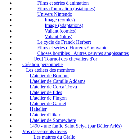
Films et séries d'animation
Films d'animation (asiatiques)
Univers Nintendo
Image (comics)
Image (adaptations)
Valiant (comics)
Valiant (films)
Le cycle de Franck Herbert
Films et séries d'Horreur/Epouvante
Choses horribles - Autres oeuvres angoissantes
[Jeu] Tournoi des chevaliers d'or
Création personnelle
Les ateliers des membres
L'atelier de Bombur
L'atelier de Camille Addams
L'atelier de Cerca Trova
L'atelier de fides
L'atelier de Fingon
L'atelier de Garnet
Haltelier
L'atelier d'itikar
L'atelier de Somewhere
1490 - une fanfic Saint Seiya (par Bélier Ariès)
Vos classements divers
Les maîtres du Giallo