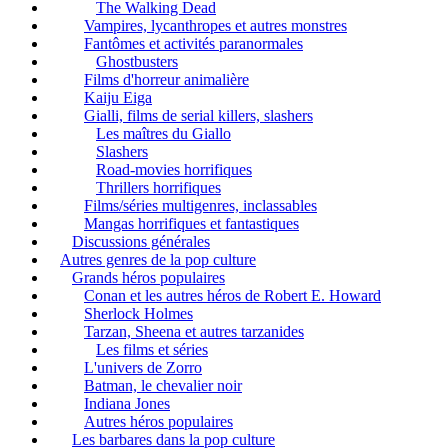
The Walking Dead
Vampires, lycanthropes et autres monstres
Fantômes et activités paranormales
Ghostbusters
Films d'horreur animalière
Kaiju Eiga
Gialli, films de serial killers, slashers
Les maîtres du Giallo
Slashers
Road-movies horrifiques
Thrillers horrifiques
Films/séries multigenres, inclassables
Mangas horrifiques et fantastiques
Discussions générales
Autres genres de la pop culture
Grands héros populaires
Conan et les autres héros de Robert E. Howard
Sherlock Holmes
Tarzan, Sheena et autres tarzanides
Les films et séries
L'univers de Zorro
Batman, le chevalier noir
Indiana Jones
Autres héros populaires
Les barbares dans la pop culture