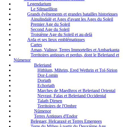
Legendarium
Le Silmarillion
Grands événements et grandes batailles historiques
Ainulindalë et Ages d'avant les Ages du Soleil
Premier Age du Soleil
Second Age du Soleil
Troisième Age du Soleil et au-delà
Arda et ses lieux emblématiques
Cartes
Aman, Valinor, Terres Immortelles et Ambarkanta
Territoires antiques et perdus, dont le Beleriand et
Númenor
Beleriand
Hithlum, Mihrim, Ered Wethrin et Tol-Sirion
Dor-Lomin
Doriath
Echoriath
Marches de Maedhros et Beleriand Oriental
Nevrast, Falas et Beleriand Occidental
Talath Dirnen
Territoires de l'Ombre
Númenor
Terres Antiques d'Endor
Belegaer, Helcaraxë et Terres Emergees
Terre du Milieu à partir du Deuxième Age