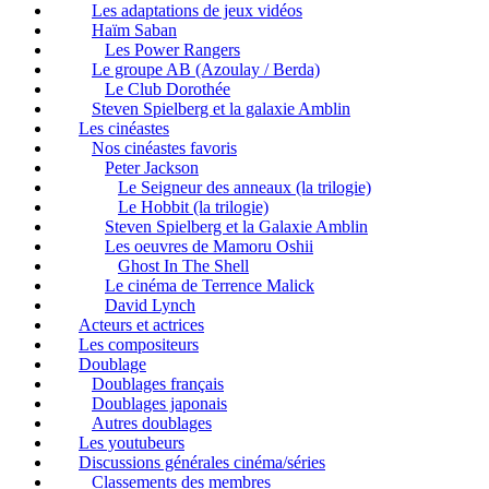
Les adaptations de jeux vidéos
Haïm Saban
Les Power Rangers
Le groupe AB (Azoulay / Berda)
Le Club Dorothée
Steven Spielberg et la galaxie Amblin
Les cinéastes
Nos cinéastes favoris
Peter Jackson
Le Seigneur des anneaux (la trilogie)
Le Hobbit (la trilogie)
Steven Spielberg et la Galaxie Amblin
Les oeuvres de Mamoru Oshii
Ghost In The Shell
Le cinéma de Terrence Malick
David Lynch
Acteurs et actrices
Les compositeurs
Doublage
Doublages français
Doublages japonais
Autres doublages
Les youtubeurs
Discussions générales cinéma/séries
Classements des membres