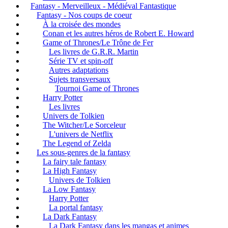
Fantasy - Merveilleux - Médiéval Fantastique
Fantasy - Nos coups de coeur
À la croisée des mondes
Conan et les autres héros de Robert E. Howard
Game of Thrones/Le Trône de Fer
Les livres de G.R.R. Martin
Série TV et spin-off
Autres adaptations
Sujets transversaux
Tournoi Game of Thrones
Harry Potter
Les livres
Univers de Tolkien
The Witcher/Le Sorceleur
L'univers de Netflix
The Legend of Zelda
Les sous-genres de la fantasy
La fairy tale fantasy
La High Fantasy
Univers de Tolkien
La Low Fantasy
Harry Potter
La portal fantasy
La Dark Fantasy
La Dark Fantasy dans les mangas et animes