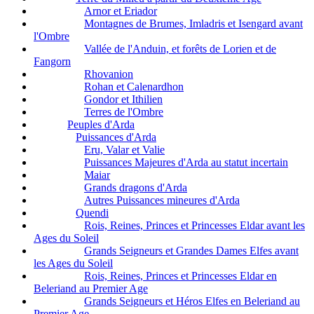
Arnor et Eriador
Montagnes de Brumes, Imladris et Isengard avant
l'Ombre
Vallée de l'Anduin, et forêts de Lorien et de
Fangorn
Rhovanion
Rohan et Calenardhon
Gondor et Ithilien
Terres de l'Ombre
Peuples d'Arda
Puissances d'Arda
Eru, Valar et Valie
Puissances Majeures d'Arda au statut incertain
Maiar
Grands dragons d'Arda
Autres Puissances mineures d'Arda
Quendi
Rois, Reines, Princes et Princesses Eldar avant les
Ages du Soleil
Grands Seigneurs et Grandes Dames Elfes avant
les Ages du Soleil
Rois, Reines, Princes et Princesses Eldar en
Beleriand au Premier Age
Grands Seigneurs et Héros Elfes en Beleriand au
Premier Age