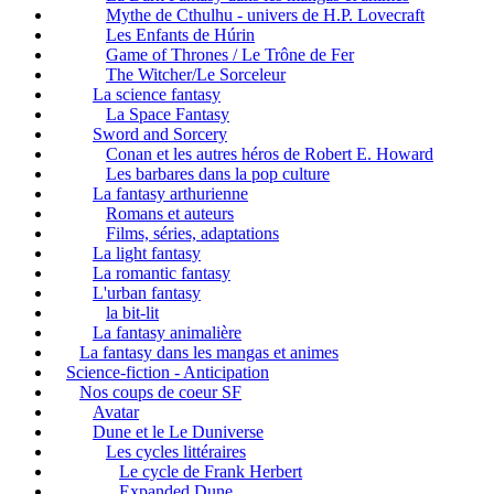
Mythe de Cthulhu - univers de H.P. Lovecraft
Les Enfants de Húrin
Game of Thrones / Le Trône de Fer
The Witcher/Le Sorceleur
La science fantasy
La Space Fantasy
Sword and Sorcery
Conan et les autres héros de Robert E. Howard
Les barbares dans la pop culture
La fantasy arthurienne
Romans et auteurs
Films, séries, adaptations
La light fantasy
La romantic fantasy
L'urban fantasy
la bit-lit
La fantasy animalière
La fantasy dans les mangas et animes
Science-fiction - Anticipation
Nos coups de coeur SF
Avatar
Dune et le Le Duniverse
Les cycles littéraires
Le cycle de Frank Herbert
Expanded Dune