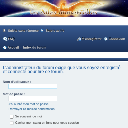
Sujets sans réponse
Sujets actifs
FAQ
M’enregistrer
Connexion
Accueil
Index du forum
ec
he
L’administrateur du forum exige que vous soyez enregistré
rc
et connecté pour lire ce forum.
he
Nom d’utilisateur :
r
Mot de passe :
J’ai oublié mon mot de passe
Renvoyer l’e-mail de confirmation
Se souvenir de moi
Cacher mon statut en ligne pour cette session