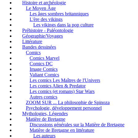
Histoire et archéologie
Le Moyen Âge
Les âges sombres britanniques
L'ère des vikings
Les vikings dans la pop culture
Préhistoire - Paléontologie
Géographie/Voyages
Littérature
Bandes dessinées
Comics
Comics Marvel
Comics DC
Image Comics
Valiant Comics
Les comics Les Maîtres de l'Univers
Les comics Alien & Predator
Les comics (et romans) Star Wars
Autres comics
ZOOM SUR ... La philosophie de Spinoza
Psychologie, développement personnel
Mythologies, Légendes
Matière de Bretagne
Discussions générales sur la Matière de Bretagne
Matière de Bretagne en littérature
Les auteurs