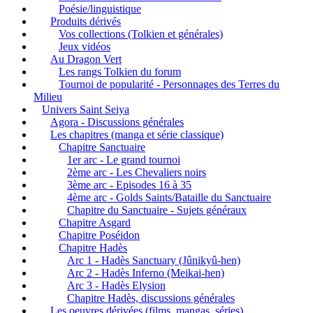
Poésie/linguistique
Produits dérivés
Vos collections (Tolkien et générales)
Jeux vidéos
Au Dragon Vert
Les rangs Tolkien du forum
Tournoi de popularité - Personnages des Terres du
Milieu
Univers Saint Seiya
Agora - Discussions générales
Les chapitres (manga et série classique)
Chapitre Sanctuaire
1er arc - Le grand tournoi
2ème arc - Les Chevaliers noirs
3ème arc - Episodes 16 à 35
4ème arc - Golds Saints/Bataille du Sanctuaire
Chapitre du Sanctuaire - Sujets généraux
Chapitre Asgard
Chapitre Poséidon
Chapitre Hadès
Arc 1 - Hadès Sanctuary (Jûnikyû-hen)
Arc 2 - Hadès Inferno (Meikai-hen)
Arc 3 - Hadès Elysion
Chapitre Hadès, discussions générales
Les oeuvres dérivées (films, mangas, séries)