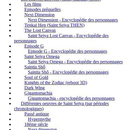
Les films
Episodes préquelles
Next Dimension
Next Dimension - Encyclopédie des personnages
Tenkai Hen (Saint Seiya THEN)
The Lost Canvas
Saint Seiya Lost Canvas - Encyclopédie des
personnages
Episode G
Episode G - Encyclopédie des personnages
Saint Seiya Omega
Saint Seiya Omega - Encyclopédie des personnages
Saintia Shô
Saintia Shô - Encyclopédie des personnages
Soul of Gold
Knights of the Zodiac (reboot 3D)
Dark Wing
Gigantomachia
Gigantomachia - encyclopédie des personnages
Différentes oeuvres de Saint Seiya (par périodes
chronologiques)
Passé antique
Hypermythe
18ème siècle
Next dimension