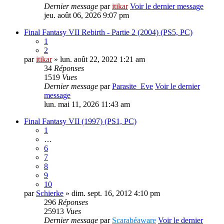
Dernier message
par
itikar
Voir le dernier message
jeu. août 06, 2026 9:07 pm
Final Fantasy VII Rebirth - Partie 2 (2004) (PS5, PC)
1
2
par
itikar
» lun. août 22, 2022 1:21 am
34
Réponses
1519
Vues
Dernier message
par
Parasite_Eve
Voir le dernier
message
lun. mai 11, 2026 11:43 am
Final Fantasy VII (1997) (PS1, PC)
1
…
6
7
8
9
10
par
Schierke
» dim. sept. 16, 2012 4:10 pm
296
Réponses
25913
Vues
Dernier message
par
Scarabéaware
Voir le dernier