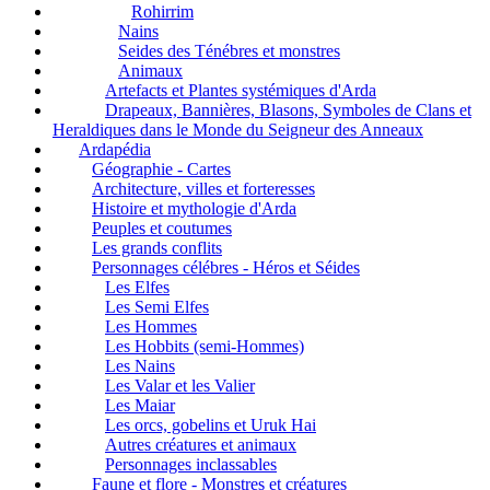
Rohirrim
Nains
Seides des Ténébres et monstres
Animaux
Artefacts et Plantes systémiques d'Arda
Drapeaux, Bannières, Blasons, Symboles de Clans et
Heraldiques dans le Monde du Seigneur des Anneaux
Ardapédia
Géographie - Cartes
Architecture, villes et forteresses
Histoire et mythologie d'Arda
Peuples et coutumes
Les grands conflits
Personnages célébres - Héros et Séides
Les Elfes
Les Semi Elfes
Les Hommes
Les Hobbits (semi-Hommes)
Les Nains
Les Valar et les Valier
Les Maiar
Les orcs, gobelins et Uruk Hai
Autres créatures et animaux
Personnages inclassables
Faune et flore - Monstres et créatures