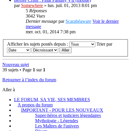
Before Crisis : Final Fantasy VII (mobile)
par
Somewhere
» lun. juil. 01, 2013 8:01 pm
5
Réponses
3042
Vues
Dernier message
par
Scarabéaware
Voir le dernier
message
mer. oct. 01, 2014 7:38 pm
Afficher les sujets postés depuis :
Trier par
Nouveau sujet
39 sujets • Page
1
sur
1
Retourner à l’index du forum
Aller à
LE FORUM, SA VIE, SES MEMBRES
A propos du forum
IMPORTANT - POUR LES NOUVEAUX
Super-héros et justiciers légendaires
Mythologie - Légendes
Les Maîtres de l'univers