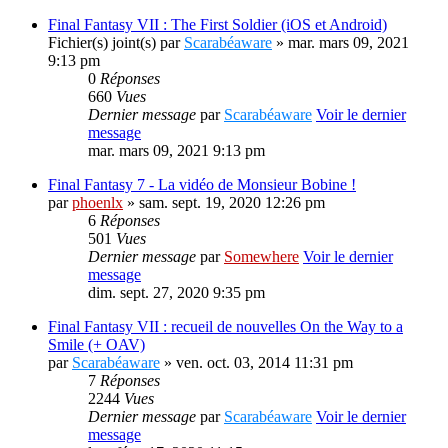
Final Fantasy VII : The First Soldier (iOS et Android)
Fichier(s) joint(s)
par
Scarabéaware
» mar. mars 09, 2021
9:13 pm
0
Réponses
660
Vues
Dernier message
par
Scarabéaware
Voir le dernier
message
mar. mars 09, 2021 9:13 pm
Final Fantasy 7 - La vidéo de Monsieur Bobine !
par
phoenlx
» sam. sept. 19, 2020 12:26 pm
6
Réponses
501
Vues
Dernier message
par
Somewhere
Voir le dernier
message
dim. sept. 27, 2020 9:35 pm
Final Fantasy VII : recueil de nouvelles On the Way to a
Smile (+ OAV)
par
Scarabéaware
» ven. oct. 03, 2014 11:31 pm
7
Réponses
2244
Vues
Dernier message
par
Scarabéaware
Voir le dernier
message