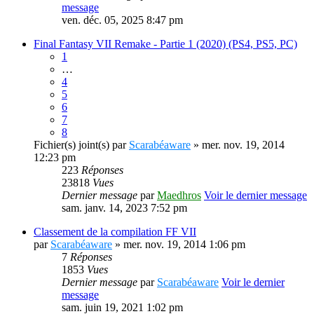
message
ven. déc. 05, 2025 8:47 pm
Final Fantasy VII Remake - Partie 1 (2020) (PS4, PS5, PC)
1
…
4
5
6
7
8
Fichier(s) joint(s)
par
Scarabéaware
» mer. nov. 19, 2014
12:23 pm
223
Réponses
23818
Vues
Dernier message
par
Maedhros
Voir le dernier message
sam. janv. 14, 2023 7:52 pm
Classement de la compilation FF VII
par
Scarabéaware
» mer. nov. 19, 2014 1:06 pm
7
Réponses
1853
Vues
Dernier message
par
Scarabéaware
Voir le dernier
message
sam. juin 19, 2021 1:02 pm