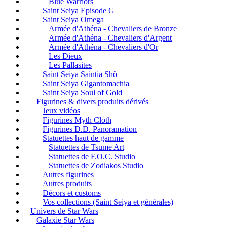
Blue Warriors
Saint Seiya Episode G
Saint Seiya Omega
Armée d'Athéna - Chevaliers de Bronze
Armée d'Athéna - Chevaliers d'Argent
Armée d'Athéna - Chevaliers d'Or
Les Dieux
Les Pallasites
Saint Seiya Saintia Shô
Saint Seiya Gigantomachia
Saint Seiya Soul of Gold
Figurines & divers produits dérivés
Jeux vidéos
Figurines Myth Cloth
Figurines D.D. Panoramation
Statuettes haut de gamme
Statuettes de Tsume Art
Statuettes de F.O.C. Studio
Statuettes de Zodiakos Studio
Autres figurines
Autres produits
Décors et customs
Vos collections (Saint Seiya et générales)
Univers de Star Wars
Galaxie Star Wars