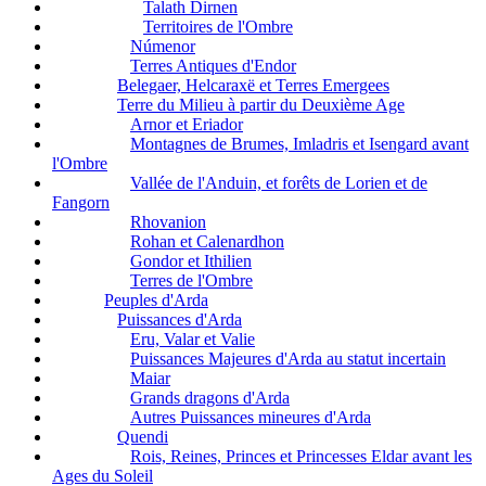
Talath Dirnen
Territoires de l'Ombre
Númenor
Terres Antiques d'Endor
Belegaer, Helcaraxë et Terres Emergees
Terre du Milieu à partir du Deuxième Age
Arnor et Eriador
Montagnes de Brumes, Imladris et Isengard avant
l'Ombre
Vallée de l'Anduin, et forêts de Lorien et de
Fangorn
Rhovanion
Rohan et Calenardhon
Gondor et Ithilien
Terres de l'Ombre
Peuples d'Arda
Puissances d'Arda
Eru, Valar et Valie
Puissances Majeures d'Arda au statut incertain
Maiar
Grands dragons d'Arda
Autres Puissances mineures d'Arda
Quendi
Rois, Reines, Princes et Princesses Eldar avant les
Ages du Soleil