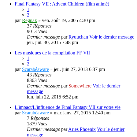
Final Fantasy VII : Advent Children (film animé)
1
2
par
Regnak
» ven. août 19, 2005 4:30 pm
37
Réponses
9013
Vues
Dernier message
par
Ryuuchan
Voir le dernier message
jeu. juil. 30, 2015 7:48 pm
Les musiques de la compilation FF VII
1
2
par
Scarabéaware
» jeu. juin 27, 2013 6:37 pm
43
Réponses
8363
Vues
Dernier message
par
Somewhere
Voir le dernier
message
lun. juin 22, 2015 6:52 pm
L'impact/L'influence de Final Fantasy VII sur votre vie
par
Scarabéaware
» mar. janv. 27, 2015 12:40 pm
7
Réponses
1879
Vues
Dernier message
par
Aries Phoenix
Voir le dernier
message