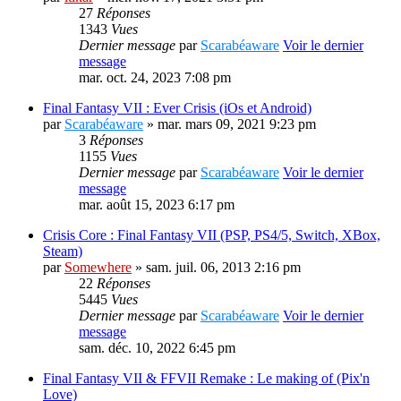
27
Réponses
1343
Vues
Dernier message
par
Scarabéaware
Voir le dernier
message
mar. oct. 24, 2023 7:08 pm
Final Fantasy VII : Ever Crisis (iOs et Android)
par
Scarabéaware
» mar. mars 09, 2021 9:23 pm
3
Réponses
1155
Vues
Dernier message
par
Scarabéaware
Voir le dernier
message
mar. août 15, 2023 6:17 pm
Crisis Core : Final Fantasy VII (PSP, PS4/5, Switch, XBox,
Steam)
par
Somewhere
» sam. juil. 06, 2013 2:16 pm
22
Réponses
5445
Vues
Dernier message
par
Scarabéaware
Voir le dernier
message
sam. déc. 10, 2022 6:45 pm
Final Fantasy VII & FFVII Remake : Le making of (Pix'n
Love)