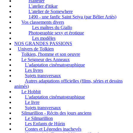
Haltelier
L'atelier d'itikar
L'atelier de Somewhere
1490 - une fanfic Saint Seiya (par Bélier Ariès)
Vos classements divers
Les maîtres du Giallo
Photographie sexy et érotique
Les modèles
NOS GRANDES PASSIONS
Univers de Tolkien
Tolkien, l'homme et son oeuvre
Le Seigneur des Anneaux
L'adaptation cinématographique
Les livres
Sujets transversaux
Autres adaptations officielles (films, séries et dessins
animés)
Le Hobbit
L'adaptation cinématographique
Le livre
Sujets transversaux
Silmarillion - Récits des jours anciens
Le Silmarillion
Les Enfants de Húrin
Contes et Légendes inachevés