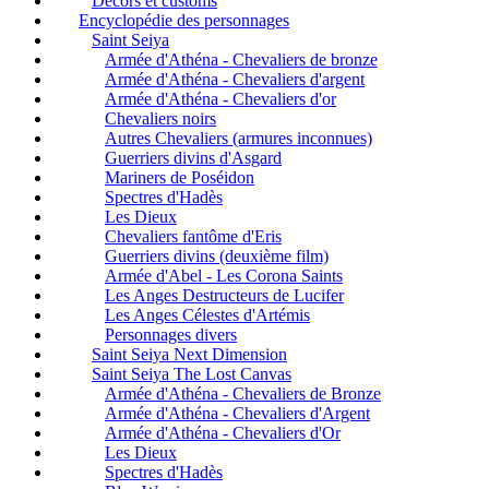
Décors et customs
Encyclopédie des personnages
Saint Seiya
Armée d'Athéna - Chevaliers de bronze
Armée d'Athéna - Chevaliers d'argent
Armée d'Athéna - Chevaliers d'or
Chevaliers noirs
Autres Chevaliers (armures inconnues)
Guerriers divins d'Asgard
Mariners de Poséidon
Spectres d'Hadès
Les Dieux
Chevaliers fantôme d'Eris
Guerriers divins (deuxième film)
Armée d'Abel - Les Corona Saints
Les Anges Destructeurs de Lucifer
Les Anges Célestes d'Artémis
Personnages divers
Saint Seiya Next Dimension
Saint Seiya The Lost Canvas
Armée d'Athéna - Chevaliers de Bronze
Armée d'Athéna - Chevaliers d'Argent
Armée d'Athéna - Chevaliers d'Or
Les Dieux
Spectres d'Hadès