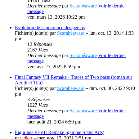
14781
Vues
Dernier message
par
Scarabéaware
Voir le dernier
message
ven. mars 13, 2026 10:22 pm
Evolution de l'apparence des persos
Fichier(s) joint(s)
par
Scarabéaware
» lun. oct. 13, 2014 1:33
pm
12
Réponses
2167
Vues
Dernier message
par
Scarabéaware
Voir le dernier
message
ven. avr. 25, 2025 8:59 pm
Final Fantasy VII Remake - Traces of Two pasts (roman sur
Aerith et Tifa)
Fichier(s) joint(s)
par
Scarabéaware
» dim. oct. 30, 2022 9:10
pm
3
Réponses
1027
Vues
Dernier message
par
Scarabéaware
Voir le dernier
message
mer. août 21, 2024 6:59 pm
Figurines FFVII Remake (gamme Static Arts)
par
itikar
» mer. nov. 17, 2021 3:51 pm