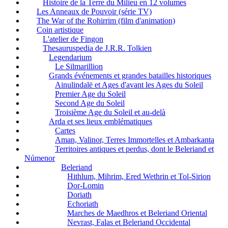
Histoire de la Terre du Milieu en 12 volumes
Les Anneaux de Pouvoir (série TV)
The War of the Rohirrim (film d'animation)
Coin artistique
L'atelier de Fingon
Thesauruspedia de J.R.R. Tolkien
Legendarium
Le Silmarillion
Grands événements et grandes batailles historiques
Ainulindalë et Ages d'avant les Ages du Soleil
Premier Age du Soleil
Second Age du Soleil
Troisième Age du Soleil et au-delà
Arda et ses lieux emblématiques
Cartes
Aman, Valinor, Terres Immortelles et Ambarkanta
Territoires antiques et perdus, dont le Beleriand et
Númenor
Beleriand
Hithlum, Mihrim, Ered Wethrin et Tol-Sirion
Dor-Lomin
Doriath
Echoriath
Marches de Maedhros et Beleriand Oriental
Nevrast, Falas et Beleriand Occidental