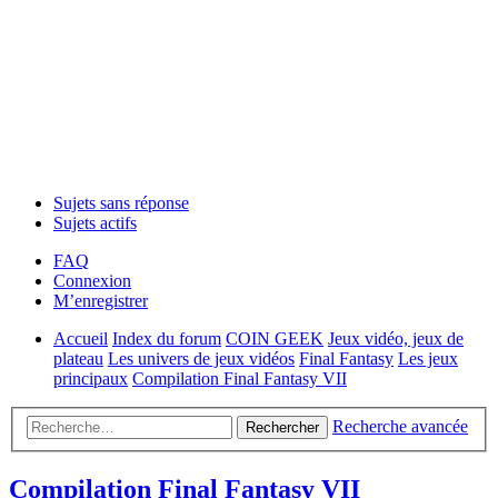
Sujets sans réponse
Sujets actifs
FAQ
Connexion
M’enregistrer
Accueil
Index du forum
COIN GEEK
Jeux vidéo, jeux de
plateau
Les univers de jeux vidéos
Final Fantasy
Les jeux
principaux
Compilation Final Fantasy VII
Recherche avancée
Rechercher
Compilation Final Fantasy VII