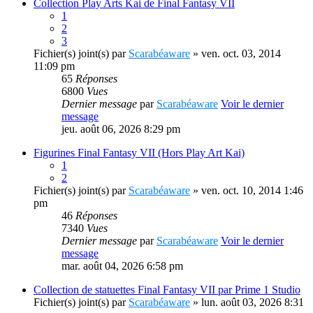
Collection Play Arts Kai de Final Fantasy VII
1
2
3
Fichier(s) joint(s)
par
Scarabéaware
» ven. oct. 03, 2014
11:09 pm
65
Réponses
6800
Vues
Dernier message
par
Scarabéaware
Voir le dernier
message
jeu. août 06, 2026 8:29 pm
Figurines Final Fantasy VII (Hors Play Art Kai)
1
2
Fichier(s) joint(s)
par
Scarabéaware
» ven. oct. 10, 2014 1:46
pm
46
Réponses
7340
Vues
Dernier message
par
Scarabéaware
Voir le dernier
message
mar. août 04, 2026 6:58 pm
Collection de statuettes Final Fantasy VII par Prime 1 Studio
Fichier(s) joint(s)
par
Scarabéaware
» lun. août 03, 2026 8:31