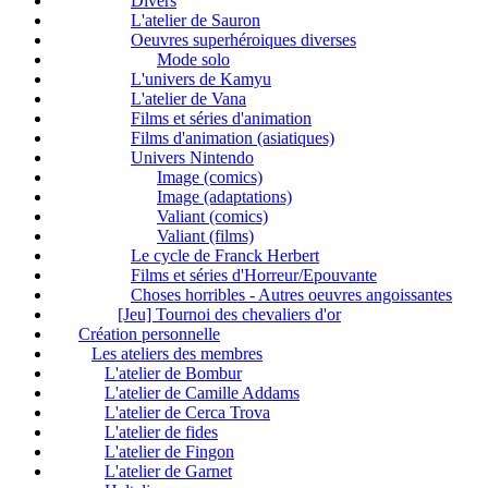
Divers
L'atelier de Sauron
Oeuvres superhéroiques diverses
Mode solo
L'univers de Kamyu
L'atelier de Vana
Films et séries d'animation
Films d'animation (asiatiques)
Univers Nintendo
Image (comics)
Image (adaptations)
Valiant (comics)
Valiant (films)
Le cycle de Franck Herbert
Films et séries d'Horreur/Epouvante
Choses horribles - Autres oeuvres angoissantes
[Jeu] Tournoi des chevaliers d'or
Création personnelle
Les ateliers des membres
L'atelier de Bombur
L'atelier de Camille Addams
L'atelier de Cerca Trova
L'atelier de fides
L'atelier de Fingon
L'atelier de Garnet