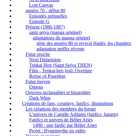
Lost Canvas
années 70 - début 80
Episodes préquelles
Episode G
Présent (1986-1987)
saint seiya (manga originel)
adaptations du manga originel
série des années 80 et revival Hadès, les chapitres
adaptation netflix récente
Futur proche
Next Dimension
Tenkai Hen (Saint Seiya THEN)
Film - Tenkai-hen josō: Overture
Rerise of Poseidon
Futur moyen
Omega
Oeuvres inclassables et bizaroïdes
Dark Wing
Créations de fans, cosplays, fanfics, illustrations
Les créations des membres du forum
L'univers de Camille Addams (fanfics, fanarts)
Fanfics et univers de Bélier Aries
1490 - une fanfic par Bélier Aries
Projet : Hypermythe en vidéo