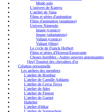
Mode solo
L'univers de Kamyu
L'atelier de Vana
Films et séries d'animation
Films d'animation (asiatiques)
Univers Nintendo
Image (comics)
Image (adaptations)
Valiant (comics)
Valiant (films)
Le cycle de Franck Herbert
Films et séries d'Horreur/Epouvante
Choses horribles - Autres oeuvres angoissantes
[Jeu] Tournoi des chevaliers d'or
Création personnelle
Les ateliers des membres
L'atelier de Bombur
L'atelier de Camille Addams
L'atelier de Cerca Trova
L'atelier de fides
L'atelier de Fingon
L'atelier de Garnet
Haltelier
L'atelier d'itikar
L'atelier de Somewhere