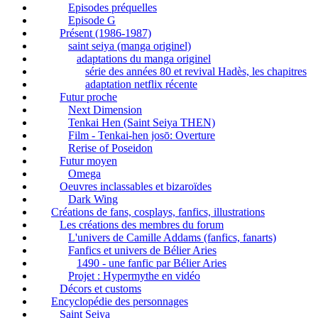
Episodes préquelles
Episode G
Présent (1986-1987)
saint seiya (manga originel)
adaptations du manga originel
série des années 80 et revival Hadès, les chapitres
adaptation netflix récente
Futur proche
Next Dimension
Tenkai Hen (Saint Seiya THEN)
Film - Tenkai-hen josō: Overture
Rerise of Poseidon
Futur moyen
Omega
Oeuvres inclassables et bizaroïdes
Dark Wing
Créations de fans, cosplays, fanfics, illustrations
Les créations des membres du forum
L'univers de Camille Addams (fanfics, fanarts)
Fanfics et univers de Bélier Aries
1490 - une fanfic par Bélier Aries
Projet : Hypermythe en vidéo
Décors et customs
Encyclopédie des personnages
Saint Seiya