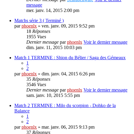
message
mer. janv. 14, 2015 2:00 pm
Matchs série 3 ( Terminé )
par
phoenlx
» ven. janv. 09, 2015 9:52 pm
18
Réponses
1955
Vues
Dernier message
par
phoenlx
Voir le dernier message
dim. janv. 11, 2015 10:03 pm
Match 1 TERMINE : Shion du Bélier / Saga des Gémeaux
1
2
par
phoenlx
» dim. janv. 04, 2015 6:26 pm
35
Réponses
3546
Vues
Dernier message
par
phoenlx
Voir le dernier message
sam. janv. 10, 2015 5:55 pm
Match 2 TERMINE : Milo du scorpion - Dohko de la
Balance
1
2
par
phoenlx
» mar. janv. 06, 2015 9:13 pm
37
Réponses