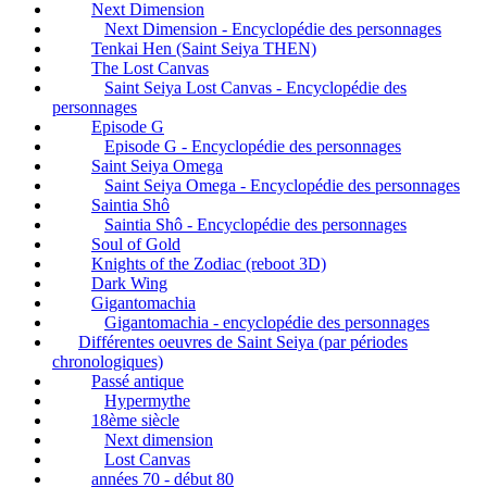
Next Dimension
Next Dimension - Encyclopédie des personnages
Tenkai Hen (Saint Seiya THEN)
The Lost Canvas
Saint Seiya Lost Canvas - Encyclopédie des
personnages
Episode G
Episode G - Encyclopédie des personnages
Saint Seiya Omega
Saint Seiya Omega - Encyclopédie des personnages
Saintia Shô
Saintia Shô - Encyclopédie des personnages
Soul of Gold
Knights of the Zodiac (reboot 3D)
Dark Wing
Gigantomachia
Gigantomachia - encyclopédie des personnages
Différentes oeuvres de Saint Seiya (par périodes
chronologiques)
Passé antique
Hypermythe
18ème siècle
Next dimension
Lost Canvas
années 70 - début 80