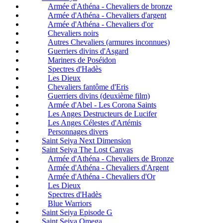
Armée d'Athéna - Chevaliers de bronze
Armée d'Athéna - Chevaliers d'argent
Armée d'Athéna - Chevaliers d'or
Chevaliers noirs
Autres Chevaliers (armures inconnues)
Guerriers divins d'Asgard
Mariners de Poséidon
Spectres d'Hadès
Les Dieux
Chevaliers fantôme d'Eris
Guerriers divins (deuxième film)
Armée d'Abel - Les Corona Saints
Les Anges Destructeurs de Lucifer
Les Anges Célestes d'Artémis
Personnages divers
Saint Seiya Next Dimension
Saint Seiya The Lost Canvas
Armée d'Athéna - Chevaliers de Bronze
Armée d'Athéna - Chevaliers d'Argent
Armée d'Athéna - Chevaliers d'Or
Les Dieux
Spectres d'Hadès
Blue Warriors
Saint Seiya Episode G
Saint Seiya Omega