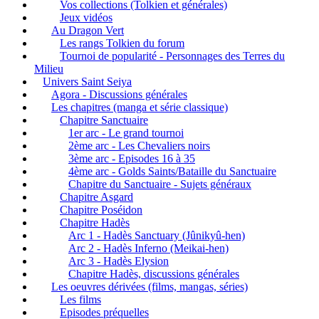
Vos collections (Tolkien et générales)
Jeux vidéos
Au Dragon Vert
Les rangs Tolkien du forum
Tournoi de popularité - Personnages des Terres du
Milieu
Univers Saint Seiya
Agora - Discussions générales
Les chapitres (manga et série classique)
Chapitre Sanctuaire
1er arc - Le grand tournoi
2ème arc - Les Chevaliers noirs
3ème arc - Episodes 16 à 35
4ème arc - Golds Saints/Bataille du Sanctuaire
Chapitre du Sanctuaire - Sujets généraux
Chapitre Asgard
Chapitre Poséidon
Chapitre Hadès
Arc 1 - Hadès Sanctuary (Jûnikyû-hen)
Arc 2 - Hadès Inferno (Meikai-hen)
Arc 3 - Hadès Elysion
Chapitre Hadès, discussions générales
Les oeuvres dérivées (films, mangas, séries)
Les films
Episodes préquelles