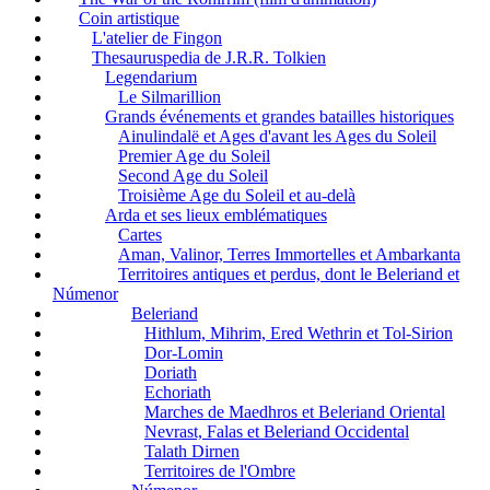
Coin artistique
L'atelier de Fingon
Thesauruspedia de J.R.R. Tolkien
Legendarium
Le Silmarillion
Grands événements et grandes batailles historiques
Ainulindalë et Ages d'avant les Ages du Soleil
Premier Age du Soleil
Second Age du Soleil
Troisième Age du Soleil et au-delà
Arda et ses lieux emblématiques
Cartes
Aman, Valinor, Terres Immortelles et Ambarkanta
Territoires antiques et perdus, dont le Beleriand et
Númenor
Beleriand
Hithlum, Mihrim, Ered Wethrin et Tol-Sirion
Dor-Lomin
Doriath
Echoriath
Marches de Maedhros et Beleriand Oriental
Nevrast, Falas et Beleriand Occidental
Talath Dirnen
Territoires de l'Ombre