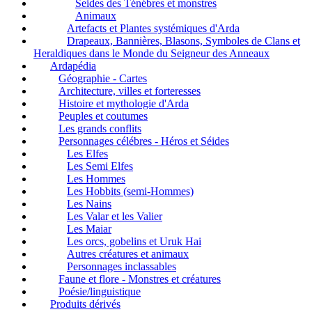
Seides des Ténébres et monstres
Animaux
Artefacts et Plantes systémiques d'Arda
Drapeaux, Bannières, Blasons, Symboles de Clans et
Heraldiques dans le Monde du Seigneur des Anneaux
Ardapédia
Géographie - Cartes
Architecture, villes et forteresses
Histoire et mythologie d'Arda
Peuples et coutumes
Les grands conflits
Personnages célébres - Héros et Séides
Les Elfes
Les Semi Elfes
Les Hommes
Les Hobbits (semi-Hommes)
Les Nains
Les Valar et les Valier
Les Maiar
Les orcs, gobelins et Uruk Hai
Autres créatures et animaux
Personnages inclassables
Faune et flore - Monstres et créatures
Poésie/linguistique
Produits dérivés