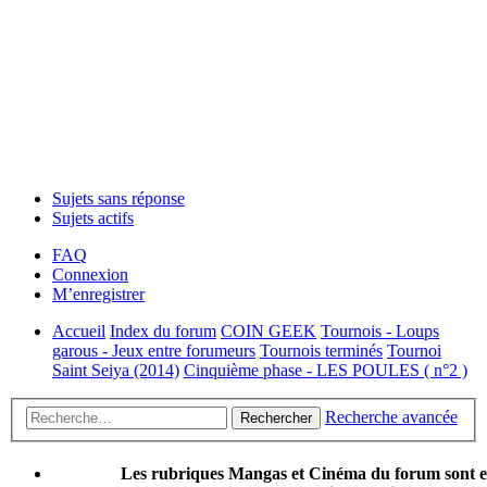
Sujets sans réponse
Sujets actifs
FAQ
Connexion
M’enregistrer
Accueil
Index du forum
COIN GEEK
Tournois - Loups
garous - Jeux entre forumeurs
Tournois terminés
Tournoi
Saint Seiya (2014)
Cinquième phase - LES POULES ( n°2 )
Recherche avancée
Rechercher
Les rubriques Mangas et Cinéma du forum sont 