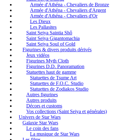
Armée d'Athéna - Chevaliers de Bronze
Armée d'Athéna - Chevaliers d'Argent
Armée d'Athéna - Chevaliers d'Or
Les Dieux
Les Pallasites
Saint Seiya Saintia Shô
Saint Seiya Gigantomachia
Saint Seiya Soul of Gold
Figurines & divers produits dérivés
Jeux vidéos
Figurines Myth Cloth
Figurines D.D. Panoramation
Statuettes haut de gamme
Statuettes de Tsume Art
Statuettes de F.O.C. Studio
Statuettes de Zodiakos Studio
Autres figurines
Autres produits
Décors et customs
Vos collections (Saint Seiya et générales)
Univers de Star Wars
Galaxie Star Wars
Le coin des fans
La musique de Star Wars
Les films