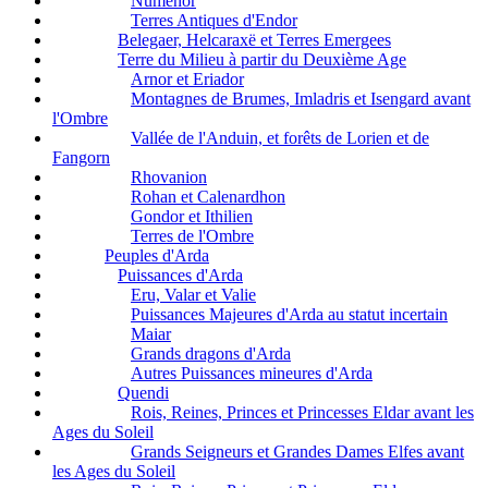
Númenor
Terres Antiques d'Endor
Belegaer, Helcaraxë et Terres Emergees
Terre du Milieu à partir du Deuxième Age
Arnor et Eriador
Montagnes de Brumes, Imladris et Isengard avant
l'Ombre
Vallée de l'Anduin, et forêts de Lorien et de
Fangorn
Rhovanion
Rohan et Calenardhon
Gondor et Ithilien
Terres de l'Ombre
Peuples d'Arda
Puissances d'Arda
Eru, Valar et Valie
Puissances Majeures d'Arda au statut incertain
Maiar
Grands dragons d'Arda
Autres Puissances mineures d'Arda
Quendi
Rois, Reines, Princes et Princesses Eldar avant les
Ages du Soleil
Grands Seigneurs et Grandes Dames Elfes avant
les Ages du Soleil