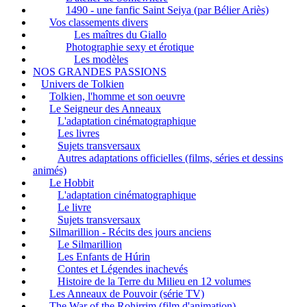
1490 - une fanfic Saint Seiya (par Bélier Ariès)
Vos classements divers
Les maîtres du Giallo
Photographie sexy et érotique
Les modèles
NOS GRANDES PASSIONS
Univers de Tolkien
Tolkien, l'homme et son oeuvre
Le Seigneur des Anneaux
L'adaptation cinématographique
Les livres
Sujets transversaux
Autres adaptations officielles (films, séries et dessins
animés)
Le Hobbit
L'adaptation cinématographique
Le livre
Sujets transversaux
Silmarillion - Récits des jours anciens
Le Silmarillion
Les Enfants de Húrin
Contes et Légendes inachevés
Histoire de la Terre du Milieu en 12 volumes
Les Anneaux de Pouvoir (série TV)
The War of the Rohirrim (film d'animation)