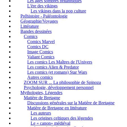
Les âges sombres britanniques
L'ère des vikings
Les vikings dans la pop culture
Préhistoire - Paléontologie
Géographie/Voyages
Littérature
Bandes dessinées
Comics
Comics Marvel
Comics DC
Image Comics
Valiant Comics
Les comics Les Maîtres de l'Univers
Les comics Alien & Predator
Les comics (et romans) Star Wars
Autres comics
ZOOM SUR ... La philosophie de Spinoza
Psychologie, développement personnel
Mythologies, Légendes
Matière de Bretagne
Discussions générales sur la Matière de Bretagne
Matière de Bretagne en littérature
Les auteurs
Les origines celtiques des légendes
Le « canon» médiéval