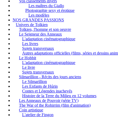
Vos classements divers
Les maîtres du Giallo
Photographie sexy et érotique
Les modèles
NOS GRANDES PASSIONS
Univers de Tolkien
Tolkien, l'homme et son oeuvre
Le Seigneur des Anneaux
L'adaptation cinématographique
Les livres
Sujets transversaux
Autres adaptations officielles (films, séries et dessins ani
Le Hobbit
L'adaptation cinématographique
Le livre
Sujets transversaux
Silmarillion - Récits des jours anciens
Le Silmarillion
Les Enfants de Húrin
Contes et Légendes inachevés
Histoire de la Terre du Milieu en 12 volumes
Les Anneaux de Pouvoir (série TV)
The War of the Rohirrim (film d'animation)
Coin artistique
L'atelier de Fingon