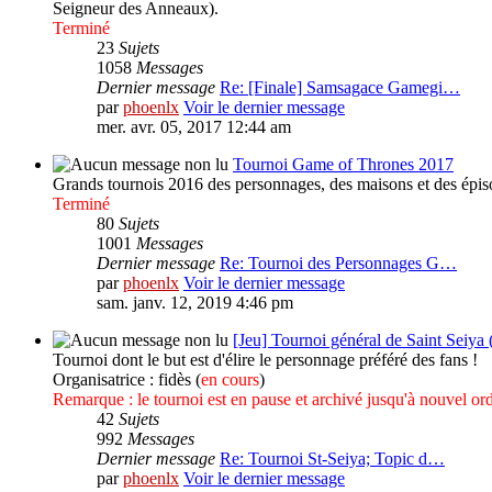
Seigneur des Anneaux).
Terminé
23
Sujets
1058
Messages
Dernier message
Re: [Finale] Samsagace Gamegi…
par
phoenlx
Voir le dernier message
mer. avr. 05, 2017 12:44 am
Tournoi Game of Thrones 2017
Grands tournois 2016 des personnages, des maisons et des épis
Terminé
80
Sujets
1001
Messages
Dernier message
Re: Tournoi des Personnages G…
par
phoenlx
Voir le dernier message
sam. janv. 12, 2019 4:46 pm
[Jeu] Tournoi général de Saint Seiya 
Tournoi dont le but est d'élire le personnage préféré des fans !
Organisatrice : fidès (
en cours
)
Remarque : le tournoi est en pause et archivé jusqu'à nouvel ord
42
Sujets
992
Messages
Dernier message
Re: Tournoi St-Seiya; Topic d…
par
phoenlx
Voir le dernier message