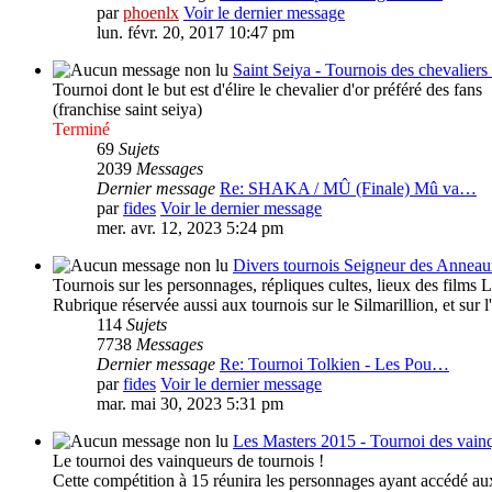
par
phoenlx
Voir le dernier message
lun. févr. 20, 2017 10:47 pm
Saint Seiya - Tournois des chevaliers 
Tournoi dont le but est d'élire le chevalier d'or préféré des fans
(franchise saint seiya)
Terminé
69
Sujets
2039
Messages
Dernier message
Re: SHAKA / MÛ (Finale) Mû va…
par
fides
Voir le dernier message
mer. avr. 12, 2023 5:24 pm
Divers tournois Seigneur des Anneaux
Tournois sur les personnages, répliques cultes, lieux des films
Rubrique réservée aussi aux tournois sur le Silmarillion, et sur 
114
Sujets
7738
Messages
Dernier message
Re: Tournoi Tolkien - Les Pou…
par
fides
Voir le dernier message
mar. mai 30, 2023 5:31 pm
Les Masters 2015 - Tournoi des vainq
Le tournoi des vainqueurs de tournois !
Cette compétition à 15 réunira les personnages ayant accédé au