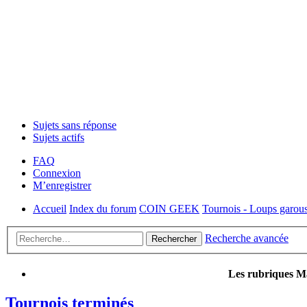
Sujets sans réponse
Sujets actifs
FAQ
Connexion
M’enregistrer
Accueil
Index du forum
COIN GEEK
Tournois - Loups garous
Recherche avancée
Rechercher
Les rubriques Ma
Tournois terminés