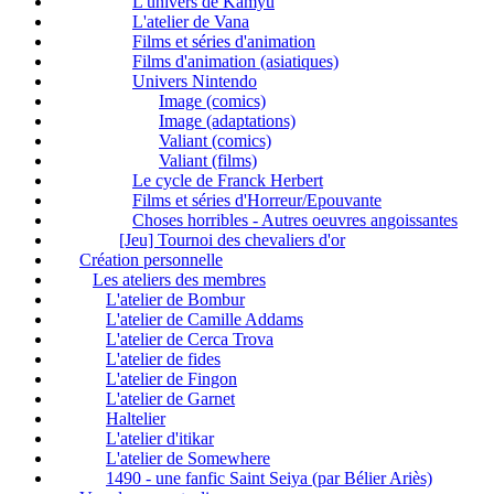
L'univers de Kamyu
L'atelier de Vana
Films et séries d'animation
Films d'animation (asiatiques)
Univers Nintendo
Image (comics)
Image (adaptations)
Valiant (comics)
Valiant (films)
Le cycle de Franck Herbert
Films et séries d'Horreur/Epouvante
Choses horribles - Autres oeuvres angoissantes
[Jeu] Tournoi des chevaliers d'or
Création personnelle
Les ateliers des membres
L'atelier de Bombur
L'atelier de Camille Addams
L'atelier de Cerca Trova
L'atelier de fides
L'atelier de Fingon
L'atelier de Garnet
Haltelier
L'atelier d'itikar
L'atelier de Somewhere
1490 - une fanfic Saint Seiya (par Bélier Ariès)