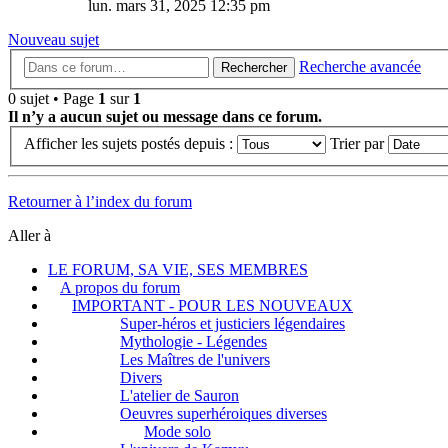
lun. mars 31, 2025 12:35 pm
Nouveau sujet
Recherche avancée
Rechercher
0 sujet • Page
1
sur
1
Il n’y a aucun sujet ou message dans ce forum.
Afficher les sujets postés depuis :
Trier par
Retourner à l’index du forum
Aller à
LE FORUM, SA VIE, SES MEMBRES
A propos du forum
IMPORTANT - POUR LES NOUVEAUX
Super-héros et justiciers légendaires
Mythologie - Légendes
Les Maîtres de l'univers
Divers
L'atelier de Sauron
Oeuvres superhéroiques diverses
Mode solo