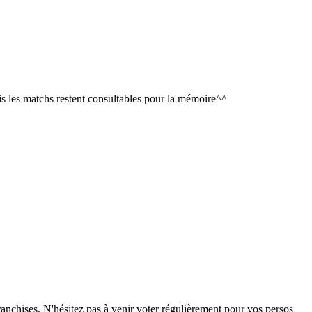
is les matchs restent consultables pour la mémoire^^
anchises. N'hésitez pas à venir voter régulièrement pour vos persos