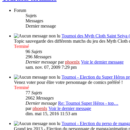
Forum
Sujets
Messages
Dernier message
Tournoi des Myth Cloth Saint Seiya 
Topic sauvegarde des différents matchs du jeu des Myth Cloth q
Terminé
96
Sujets
296
Messages
Dernier message
par
phoenlx
Voir le dernier message
sam. nov. 07, 2009 7:29 pm
Tournoi - Election du Super Héros pr
Venez voter pour élire votre personnage de comics préféré !
Terminé
77
Sujets
2662
Messages
Dernier message
Re: Tournoi Super Héros - top…
par
phoenlx
Voir le dernier message
dim. mai 15, 2016 11:53 am
Tournoi - Election du perso de manga
Grand jeu 2013 - Election du personnage de manga/animation préf