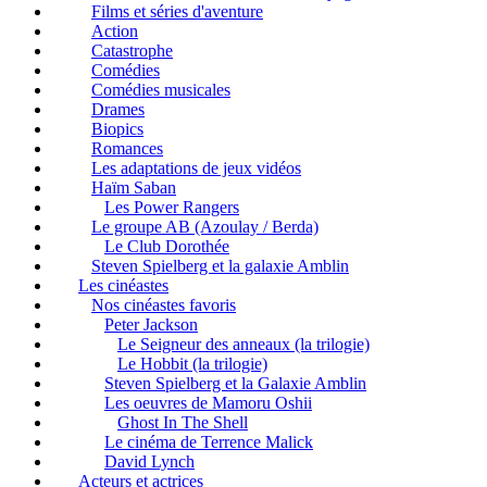
Films et séries d'aventure
Action
Catastrophe
Comédies
Comédies musicales
Drames
Biopics
Romances
Les adaptations de jeux vidéos
Haïm Saban
Les Power Rangers
Le groupe AB (Azoulay / Berda)
Le Club Dorothée
Steven Spielberg et la galaxie Amblin
Les cinéastes
Nos cinéastes favoris
Peter Jackson
Le Seigneur des anneaux (la trilogie)
Le Hobbit (la trilogie)
Steven Spielberg et la Galaxie Amblin
Les oeuvres de Mamoru Oshii
Ghost In The Shell
Le cinéma de Terrence Malick
David Lynch
Acteurs et actrices