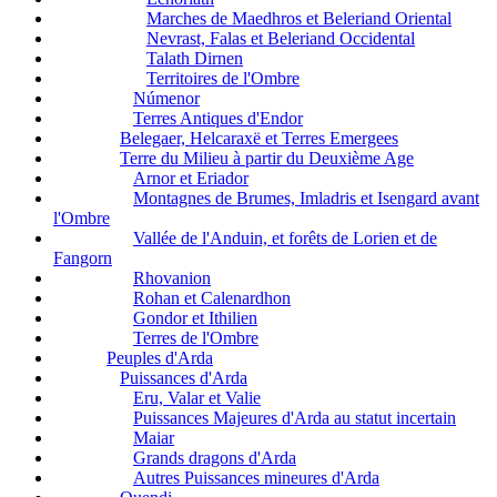
Marches de Maedhros et Beleriand Oriental
Nevrast, Falas et Beleriand Occidental
Talath Dirnen
Territoires de l'Ombre
Númenor
Terres Antiques d'Endor
Belegaer, Helcaraxë et Terres Emergees
Terre du Milieu à partir du Deuxième Age
Arnor et Eriador
Montagnes de Brumes, Imladris et Isengard avant
l'Ombre
Vallée de l'Anduin, et forêts de Lorien et de
Fangorn
Rhovanion
Rohan et Calenardhon
Gondor et Ithilien
Terres de l'Ombre
Peuples d'Arda
Puissances d'Arda
Eru, Valar et Valie
Puissances Majeures d'Arda au statut incertain
Maiar
Grands dragons d'Arda
Autres Puissances mineures d'Arda