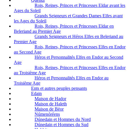
Quendi
Rois, Reines, Princes et Princesses Eldar avant les
Ages du Soleil
Grands Seigneurs et Grandes Dames Elfes avant
les Ages du Soleil
Rois, Reines, Princes et Princesses Eldar en
Beleriand au Premier Age
Grands Seigneurs et Héros Elfes en Beleriand au
Premier Age
Rois, Reines, Princes et Princesses Elfes en Endor
au Second Age
Héros et Personnalités Elfes en Endor au Second
Age
Rois, Reines, Princes et Princesses Elfes en Endor
au Troisième Age
Héros et Personnalités Elfes en Endor au
Troisième Age
Ents et autres peuples pensants
Edain
Maison de Hador
Maison de Haleth
Maison de Bëor
Númenóréens
Dúnedain et Hommes du Nord
Dúnedain et Hommes du Sud