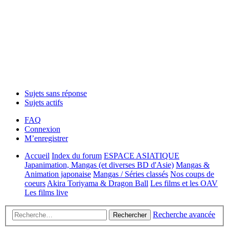
Sujets sans réponse
Sujets actifs
FAQ
Connexion
M’enregistrer
Accueil
Index du forum
ESPACE ASIATIQUE
Japanimation, Mangas (et diverses BD d'Asie)
Mangas &
Animation japonaise
Mangas / Séries classés
Nos coups de
coeurs
Akira Toriyama & Dragon Ball
Les films et les OAV
Les films live
Recherche avancée
Rechercher