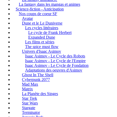
La fantasy dans les mangas et animes
Science-fiction - Anticipation
Nos coups de coeur SF
Avatar
Dune et le Le Duniverse
Les cycles littéraires
Le cycle de Frank Herbert
Expanded Dune
Les films et séries
The spice must flow
Univers d'Isaac Asimov
Isaac Asimov - Le Cycle des Robots
Isaac Asimov - Le Cycle de l'Empire
Isaac Asimov - Le Cycle de Fondation
Adaptations des oeuvres d'Asimov
Ghost In The Shell
Cyberpunk 2077
Mad Max
Matrix
La Planète des Singes
Star Trek
Star Wars
Stargate
Terminator