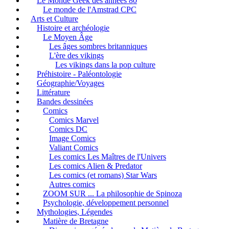
Le Monde Geek des années 80
Le monde de l'Amstrad CPC
Arts et Culture
Histoire et archéologie
Le Moyen Âge
Les âges sombres britanniques
L'ère des vikings
Les vikings dans la pop culture
Préhistoire - Paléontologie
Géographie/Voyages
Littérature
Bandes dessinées
Comics
Comics Marvel
Comics DC
Image Comics
Valiant Comics
Les comics Les Maîtres de l'Univers
Les comics Alien & Predator
Les comics (et romans) Star Wars
Autres comics
ZOOM SUR ... La philosophie de Spinoza
Psychologie, développement personnel
Mythologies, Légendes
Matière de Bretagne