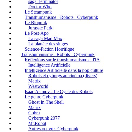
saga Terminator
Doctor Who
Le Steampunk
Transhumanisme - Robots - Cyberpunk
Le Biopunk
Jurassic Park
Le Post-Apo
La saga Mad Max
La planète des singes
Science-Fiction Horrifique
Transhumanisme - Robots - Cyberpunk
Réflexions sur le transhumanisme et l'IA
Intelligence Artificielle
Intelligence Artificielle dans la pop culture
Robots et cyborgs au cinéma (divers)
Matrix
Westworld
Isaac Asimov - Le Cycle des Robots
Le genre Cyberpunk
Ghost In The Shell
Matrix
Cobra
Cyberpunk 2077
Mr.Robot
Autres oeuvres Cyberpunk