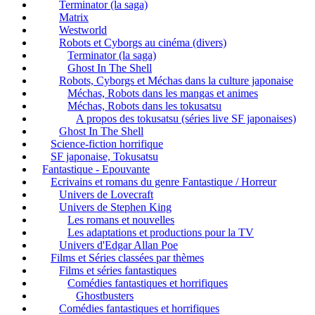
Terminator (la saga)
Matrix
Westworld
Robots et Cyborgs au cinéma (divers)
Terminator (la saga)
Ghost In The Shell
Robots, Cyborgs et Méchas dans la culture japonaise
Méchas, Robots dans les mangas et animes
Méchas, Robots dans les tokusatsu
A propos des tokusatsu (séries live SF japonaises)
Ghost In The Shell
Science-fiction horrifique
SF japonaise, Tokusatsu
Fantastique - Epouvante
Ecrivains et romans du genre Fantastique / Horreur
Univers de Lovecraft
Univers de Stephen King
Les romans et nouvelles
Les adaptations et productions pour la TV
Univers d'Edgar Allan Poe
Films et Séries classées par thèmes
Films et séries fantastiques
Comédies fantastiques et horrifiques
Ghostbusters
Comédies fantastiques et horrifiques