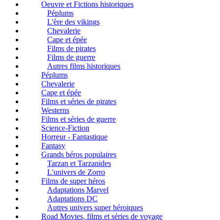
Oeuvre et Fictions historiques
Péplums
L'ère des vikings
Chevalerie
Cape et épée
Films de pirates
Films de guerre
Autres films historiques
Péplums
Chevalerie
Cape et épée
Films et séries de pirates
Westerns
Films et séries de guerre
Science-Fiction
Horreur - Fantastique
Fantasy
Grands héros populaires
Tarzan et Tarzanides
L'univers de Zorro
Films de super héros
Adaptations Marvel
Adaptations DC
Autres univers super héroiques
Road Movies, films et séries de voyage