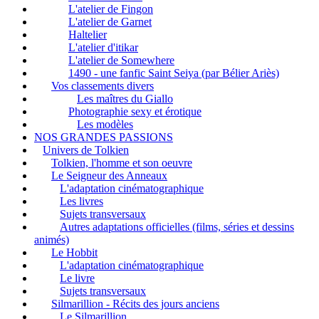
L'atelier de Fingon
L'atelier de Garnet
Haltelier
L'atelier d'itikar
L'atelier de Somewhere
1490 - une fanfic Saint Seiya (par Bélier Ariès)
Vos classements divers
Les maîtres du Giallo
Photographie sexy et érotique
Les modèles
NOS GRANDES PASSIONS
Univers de Tolkien
Tolkien, l'homme et son oeuvre
Le Seigneur des Anneaux
L'adaptation cinématographique
Les livres
Sujets transversaux
Autres adaptations officielles (films, séries et dessins
animés)
Le Hobbit
L'adaptation cinématographique
Le livre
Sujets transversaux
Silmarillion - Récits des jours anciens
Le Silmarillion