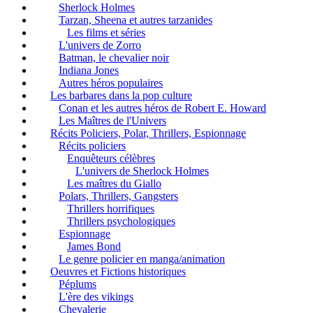
Sherlock Holmes
Tarzan, Sheena et autres tarzanides
Les films et séries
L'univers de Zorro
Batman, le chevalier noir
Indiana Jones
Autres héros populaires
Les barbares dans la pop culture
Conan et les autres héros de Robert E. Howard
Les Maîtres de l'Univers
Récits Policiers, Polar, Thrillers, Espionnage
Récits policiers
Enquêteurs célèbres
L'univers de Sherlock Holmes
Les maîtres du Giallo
Polars, Thrillers, Gangsters
Thrillers horrifiques
Thrillers psychologiques
Espionnage
James Bond
Le genre policier en manga/animation
Oeuvres et Fictions historiques
Péplums
L'ère des vikings
Chevalerie