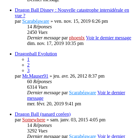
Dragon Ball Disney : Nouvelle catastrophe intersidérale en
vue ?
par
Scarabéaware
» ven. nov. 15, 2019 6:26 pm
14
Réponses
2450
Vues
Dernier message
par
phoenlx
Voir le dernier message
dim. nov. 17, 2019 10:35 pm
Dragonball Evolution
1
2
3
par
Mr.Mauser91
» jeu. avr. 26, 2012 8:37 pm
60
Réponses
6314
Vues
Dernier message
par
Scarabéaware
Voir le dernier
message
mer. févr. 20, 2019 9:41 pm
Dragon Ball (nanard coréen)
par
Somewhere
» sam. janv. 03, 2015 4:05 pm
14
Réponses
3292
Vues
Dernier message
par
Scarabéaware
Voir le dernier