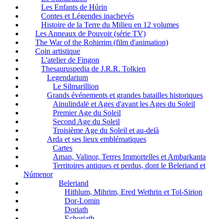
Les Enfants de Húrin
Contes et Légendes inachevés
Histoire de la Terre du Milieu en 12 volumes
Les Anneaux de Pouvoir (série TV)
The War of the Rohirrim (film d'animation)
Coin artistique
L'atelier de Fingon
Thesauruspedia de J.R.R. Tolkien
Legendarium
Le Silmarillion
Grands événements et grandes batailles historiques
Ainulindalë et Ages d'avant les Ages du Soleil
Premier Age du Soleil
Second Age du Soleil
Troisième Age du Soleil et au-delà
Arda et ses lieux emblématiques
Cartes
Aman, Valinor, Terres Immortelles et Ambarkanta
Territoires antiques et perdus, dont le Beleriand et
Númenor
Beleriand
Hithlum, Mihrim, Ered Wethrin et Tol-Sirion
Dor-Lomin
Doriath
Echoriath