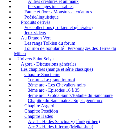
Autres créatures et animaux
Personnages inclassables
Faune et flore - Monstres et créatures
Poésie/linguistique
Produits dérivés
Vos collections (Tolkien et générales)
Jeux vidéos
Au Dragon Vert
Les rangs Tolkien du forum
Tournoi de popularité - Personnages des Terres du
Milieu
Univers Saint Seiya
Agora - Discussions générales
Les chapitres (manga et série classique)
Chapitre Sanctuaire
1er arc - Le grand tournoi
2ème arc - Les Chevaliers noirs
3ème arc - Episodes 16 à 35
4ème arc - Golds Saints/Bataille du Sanctuaire
Chapitre du Sanctuaire - Sujets généraux
Chapitre Asgard
Chapitre Poséidon
Chapitre Hadès
Arc 1 - Hadès Sanctuary (Jûnikyû-hen)
Arc 2 - Hadès Inferno (Meikai-hen)