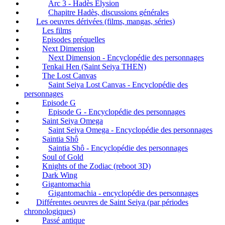
Arc 3 - Hadès Elysion
Chapitre Hadès, discussions générales
Les oeuvres dérivées (films, mangas, séries)
Les films
Episodes préquelles
Next Dimension
Next Dimension - Encyclopédie des personnages
Tenkai Hen (Saint Seiya THEN)
The Lost Canvas
Saint Seiya Lost Canvas - Encyclopédie des
personnages
Episode G
Episode G - Encyclopédie des personnages
Saint Seiya Omega
Saint Seiya Omega - Encyclopédie des personnages
Saintia Shô
Saintia Shô - Encyclopédie des personnages
Soul of Gold
Knights of the Zodiac (reboot 3D)
Dark Wing
Gigantomachia
Gigantomachia - encyclopédie des personnages
Différentes oeuvres de Saint Seiya (par périodes
chronologiques)
Passé antique