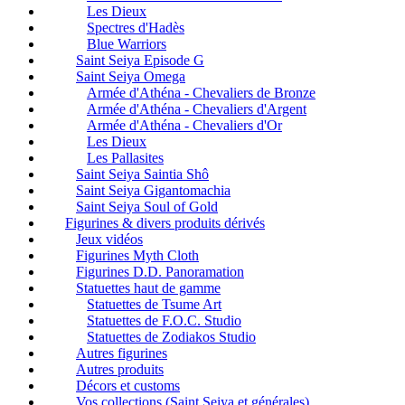
Les Dieux
Spectres d'Hadès
Blue Warriors
Saint Seiya Episode G
Saint Seiya Omega
Armée d'Athéna - Chevaliers de Bronze
Armée d'Athéna - Chevaliers d'Argent
Armée d'Athéna - Chevaliers d'Or
Les Dieux
Les Pallasites
Saint Seiya Saintia Shô
Saint Seiya Gigantomachia
Saint Seiya Soul of Gold
Figurines & divers produits dérivés
Jeux vidéos
Figurines Myth Cloth
Figurines D.D. Panoramation
Statuettes haut de gamme
Statuettes de Tsume Art
Statuettes de F.O.C. Studio
Statuettes de Zodiakos Studio
Autres figurines
Autres produits
Décors et customs
Vos collections (Saint Seiya et générales)