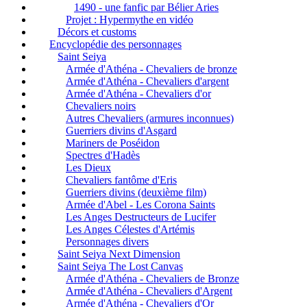
1490 - une fanfic par Bélier Aries
Projet : Hypermythe en vidéo
Décors et customs
Encyclopédie des personnages
Saint Seiya
Armée d'Athéna - Chevaliers de bronze
Armée d'Athéna - Chevaliers d'argent
Armée d'Athéna - Chevaliers d'or
Chevaliers noirs
Autres Chevaliers (armures inconnues)
Guerriers divins d'Asgard
Mariners de Poséidon
Spectres d'Hadès
Les Dieux
Chevaliers fantôme d'Eris
Guerriers divins (deuxième film)
Armée d'Abel - Les Corona Saints
Les Anges Destructeurs de Lucifer
Les Anges Célestes d'Artémis
Personnages divers
Saint Seiya Next Dimension
Saint Seiya The Lost Canvas
Armée d'Athéna - Chevaliers de Bronze
Armée d'Athéna - Chevaliers d'Argent
Armée d'Athéna - Chevaliers d'Or