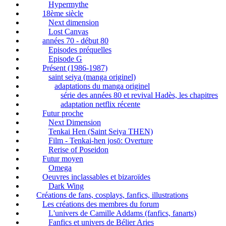
Hypermythe
18ème siècle
Next dimension
Lost Canvas
années 70 - début 80
Episodes préquelles
Episode G
Présent (1986-1987)
saint seiya (manga originel)
adaptations du manga originel
série des années 80 et revival Hadès, les chapitres
adaptation netflix récente
Futur proche
Next Dimension
Tenkai Hen (Saint Seiya THEN)
Film - Tenkai-hen josō: Overture
Rerise of Poseidon
Futur moyen
Omega
Oeuvres inclassables et bizaroïdes
Dark Wing
Créations de fans, cosplays, fanfics, illustrations
Les créations des membres du forum
L'univers de Camille Addams (fanfics, fanarts)
Fanfics et univers de Bélier Aries