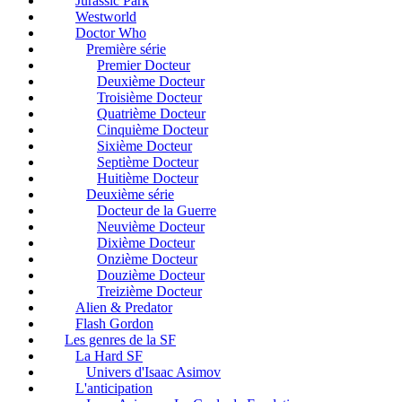
Jurassic Park
Westworld
Doctor Who
Première série
Premier Docteur
Deuxième Docteur
Troisième Docteur
Quatrième Docteur
Cinquième Docteur
Sixième Docteur
Septième Docteur
Huitième Docteur
Deuxième série
Docteur de la Guerre
Neuvième Docteur
Dixième Docteur
Onzième Docteur
Douzième Docteur
Treizième Docteur
Alien & Predator
Flash Gordon
Les genres de la SF
La Hard SF
Univers d'Isaac Asimov
L'anticipation