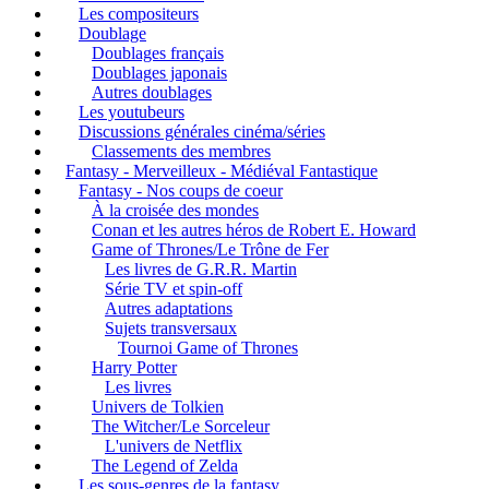
Les compositeurs
Doublage
Doublages français
Doublages japonais
Autres doublages
Les youtubeurs
Discussions générales cinéma/séries
Classements des membres
Fantasy - Merveilleux - Médiéval Fantastique
Fantasy - Nos coups de coeur
À la croisée des mondes
Conan et les autres héros de Robert E. Howard
Game of Thrones/Le Trône de Fer
Les livres de G.R.R. Martin
Série TV et spin-off
Autres adaptations
Sujets transversaux
Tournoi Game of Thrones
Harry Potter
Les livres
Univers de Tolkien
The Witcher/Le Sorceleur
L'univers de Netflix
The Legend of Zelda
Les sous-genres de la fantasy