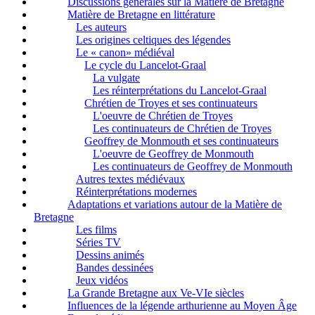
Discussions générales sur la Matière de Bretagne
Matière de Bretagne en littérature
Les auteurs
Les origines celtiques des légendes
Le « canon» médiéval
Le cycle du Lancelot-Graal
La vulgate
Les réinterprétations du Lancelot-Graal
Chrétien de Troyes et ses continuateurs
L'oeuvre de Chrétien de Troyes
Les continuateurs de Chrétien de Troyes
Geoffrey de Monmouth et ses continuateurs
L'oeuvre de Geoffrey de Monmouth
Les continuateurs de Geoffrey de Monmouth
Autres textes médiévaux
Réinterprétations modernes
Adaptations et variations autour de la Matière de
Bretagne
Les films
Séries TV
Dessins animés
Bandes dessinées
Jeux vidéos
La Grande Bretagne aux Ve-VIe siècles
Influences de la légende arthurienne au Moyen Âge