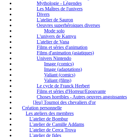
Mythologie - Légendes
Les Maîtres de l'univers
Divers
L'atelier de Sauron
Oeuvres superhéroiques diverses
Mode solo
L'univers de Kamyu
L'atelier de Vana
Films et séries d'animation
Films d'animation (asiatiques)
Univers Nintendo
Image (comics)
Image (adaptations)
Valiant (comics)
Valiant (films)
Le cycle de Franck Herbert
Films et séries d'Horreur/Epouvante
Choses horribles - Autres oeuvres angoissantes
[Jeu] Tournoi des chevaliers d'or
Création personnelle
Les ateliers des membres
L'atelier de Bombur
L'atelier de Camille Addams
L'atelier de Cerca Trova
L'atelier de fides