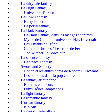
La fairy tale fantasy
La High Fantasy
Univers de Tolkien
La Low Fantasy
Harry Potter
La portal fantasy
La Dark Fantasy
La Dark Fantasy dans les mangas et animes
Mythe de Cthulhu - univers de H.P. Lovecraft
Les Enfants de Húrin
Game of Thrones / Le Trône de Fer
The Witcher/Le Sorceleur
La science fantasy
La Space Fantasy
Sword and Sorcery
Conan et les autres héros de Robert E. Howard
Les barbares dans la pop culture
La fantasy arthurienne
Romans et auteurs
Films, séries, adaptations
La light fantasy
La romantic fantasy
L'urban fantasy
la bit-lit
La fantasy animalière