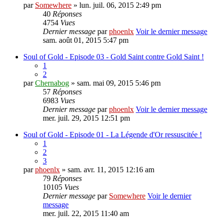
par
Somewhere
» lun. juil. 06, 2015 2:49 pm
40
Réponses
4754
Vues
Dernier message
par
phoenlx
Voir le dernier message
sam. août 01, 2015 5:47 pm
Soul of Gold - Episode 03 - Gold Saint contre Gold Saint !
1
2
par
Chernabog
» sam. mai 09, 2015 5:46 pm
57
Réponses
6983
Vues
Dernier message
par
phoenlx
Voir le dernier message
mer. juil. 29, 2015 12:51 pm
Soul of Gold - Episode 01 - La Légende d'Or ressuscitée !
1
2
3
par
phoenlx
» sam. avr. 11, 2015 12:16 am
79
Réponses
10105
Vues
Dernier message
par
Somewhere
Voir le dernier
message
mer. juil. 22, 2015 11:40 am