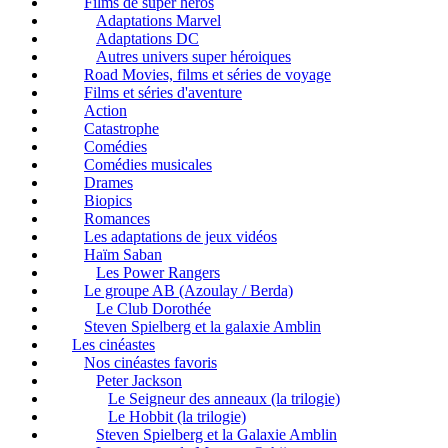
Films de super héros
Adaptations Marvel
Adaptations DC
Autres univers super héroiques
Road Movies, films et séries de voyage
Films et séries d'aventure
Action
Catastrophe
Comédies
Comédies musicales
Drames
Biopics
Romances
Les adaptations de jeux vidéos
Haïm Saban
Les Power Rangers
Le groupe AB (Azoulay / Berda)
Le Club Dorothée
Steven Spielberg et la galaxie Amblin
Les cinéastes
Nos cinéastes favoris
Peter Jackson
Le Seigneur des anneaux (la trilogie)
Le Hobbit (la trilogie)
Steven Spielberg et la Galaxie Amblin