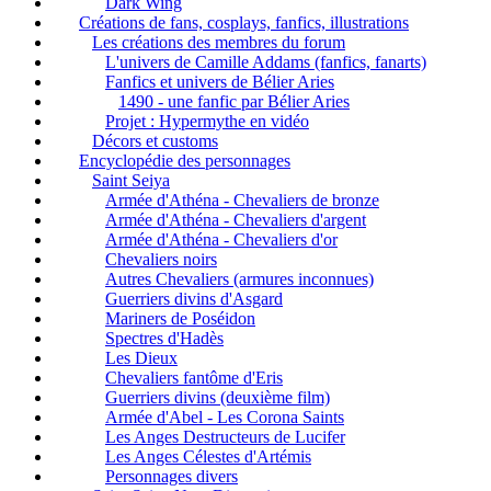
Dark Wing
Créations de fans, cosplays, fanfics, illustrations
Les créations des membres du forum
L'univers de Camille Addams (fanfics, fanarts)
Fanfics et univers de Bélier Aries
1490 - une fanfic par Bélier Aries
Projet : Hypermythe en vidéo
Décors et customs
Encyclopédie des personnages
Saint Seiya
Armée d'Athéna - Chevaliers de bronze
Armée d'Athéna - Chevaliers d'argent
Armée d'Athéna - Chevaliers d'or
Chevaliers noirs
Autres Chevaliers (armures inconnues)
Guerriers divins d'Asgard
Mariners de Poséidon
Spectres d'Hadès
Les Dieux
Chevaliers fantôme d'Eris
Guerriers divins (deuxième film)
Armée d'Abel - Les Corona Saints
Les Anges Destructeurs de Lucifer
Les Anges Célestes d'Artémis
Personnages divers