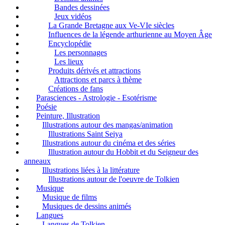
Bandes dessinées
Jeux vidéos
La Grande Bretagne aux Ve-VIe siècles
Influences de la légende arthurienne au Moyen Âge
Encyclopédie
Les personnages
Les lieux
Produits dérivés et attractions
Attractions et parcs à thème
Créations de fans
Parasciences - Astrologie - Esotérisme
Poésie
Peinture, Illustration
Illustrations autour des mangas/animation
Illustrations Saint Seiya
Illustrations autour du cinéma et des séries
Illustration autour du Hobbit et du Seigneur des
anneaux
Illustrations liées à la littérature
Illustrations autour de l'oeuvre de Tolkien
Musique
Musique de films
Musiques de dessins animés
Langues
Langues de Tolkien