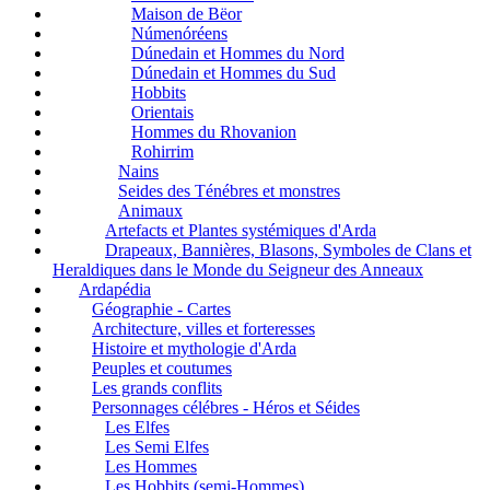
Maison de Bëor
Númenóréens
Dúnedain et Hommes du Nord
Dúnedain et Hommes du Sud
Hobbits
Orientais
Hommes du Rhovanion
Rohirrim
Nains
Seides des Ténébres et monstres
Animaux
Artefacts et Plantes systémiques d'Arda
Drapeaux, Bannières, Blasons, Symboles de Clans et
Heraldiques dans le Monde du Seigneur des Anneaux
Ardapédia
Géographie - Cartes
Architecture, villes et forteresses
Histoire et mythologie d'Arda
Peuples et coutumes
Les grands conflits
Personnages célébres - Héros et Séides
Les Elfes
Les Semi Elfes
Les Hommes
Les Hobbits (semi-Hommes)