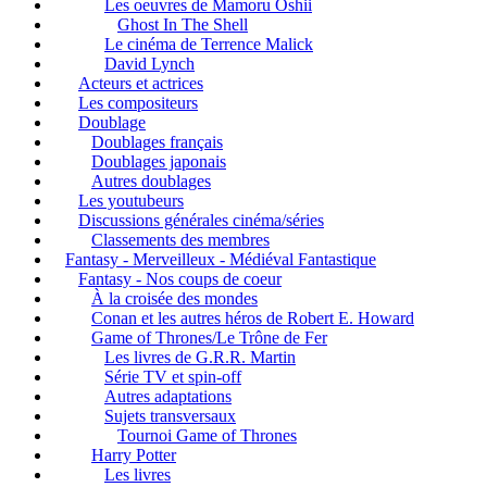
Les oeuvres de Mamoru Oshii
Ghost In The Shell
Le cinéma de Terrence Malick
David Lynch
Acteurs et actrices
Les compositeurs
Doublage
Doublages français
Doublages japonais
Autres doublages
Les youtubeurs
Discussions générales cinéma/séries
Classements des membres
Fantasy - Merveilleux - Médiéval Fantastique
Fantasy - Nos coups de coeur
À la croisée des mondes
Conan et les autres héros de Robert E. Howard
Game of Thrones/Le Trône de Fer
Les livres de G.R.R. Martin
Série TV et spin-off
Autres adaptations
Sujets transversaux
Tournoi Game of Thrones
Harry Potter
Les livres