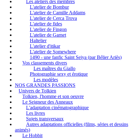
Les ateliers des membres
L'atelier de Bombur
L'atelier de Camille Addams
L'atelier de Cerca Trova
L'atelier de fides
L'atelier de Fingon
L'atelier de Garnet
Haltelier
L'atelier d'itikar
L'atelier de Somewhere
1490 - une fanfic Saint Seiya (par Bélier Ariès)
Vos classements divers
Les maîtres du Giallo
Photographie sexy et érotique
Les modèles
NOS GRANDES PASSIONS
Univers de Tolkien
Tolkien, l'homme et son oeuvre
Le Seigneur des Anneaux
L'adaptation cinématographique
Les livres
Sujets transversaux
Autres adaptations officielles (films, séries et dessins
animés)
Le Hobbit