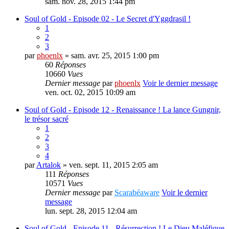
sam. nov. 28, 2015 1:44 pm
Soul of Gold - Episode 02 - Le Secret d'Yggdrasil !
1
2
3
par
phoenlx
» sam. avr. 25, 2015 1:00 pm
60
Réponses
10660
Vues
Dernier message
par
phoenlx
Voir le dernier message
ven. oct. 02, 2015 10:09 am
Soul of Gold - Episode 12 - Renaissance ! La lance Gungnir,
le trésor sacré
1
2
3
4
par
Artalok
» ven. sept. 11, 2015 2:05 am
111
Réponses
10571
Vues
Dernier message
par
Scarabéaware
Voir le dernier
message
lun. sept. 28, 2015 12:04 am
Soul of Gold - Episode 11 - Résurrection ! Le Dieu Maléfique