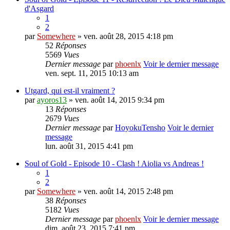
d'Asgard
1
2
par
Somewhere
» ven. août 28, 2015 4:18 pm
52
Réponses
5569
Vues
Dernier message
par
phoenlx
Voir le dernier message
ven. sept. 11, 2015 10:13 am
Utgard, qui est-il vraiment ?
par
ayoros13
» ven. août 14, 2015 9:34 pm
13
Réponses
2679
Vues
Dernier message
par
HoyokuTensho
Voir le dernier
message
lun. août 31, 2015 4:41 pm
Soul of Gold - Episode 10 - Clash ! Aiolia vs Andreas !
1
2
par
Somewhere
» ven. août 14, 2015 2:48 pm
38
Réponses
5182
Vues
Dernier message
par
phoenlx
Voir le dernier message
dim. août 23, 2015 7:41 pm