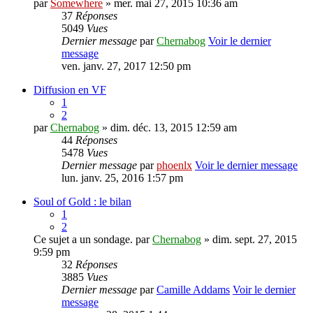
par
Somewhere
» mer. mai 27, 2015 10:36 am
37
Réponses
5049
Vues
Dernier message
par
Chernabog
Voir le dernier
message
ven. janv. 27, 2017 12:50 pm
Diffusion en VF
1
2
par
Chernabog
» dim. déc. 13, 2015 12:59 am
44
Réponses
5478
Vues
Dernier message
par
phoenlx
Voir le dernier message
lun. janv. 25, 2016 1:57 pm
Soul of Gold : le bilan
1
2
Ce sujet a un sondage.
par
Chernabog
» dim. sept. 27, 2015
9:59 pm
32
Réponses
3885
Vues
Dernier message
par
Camille Addams
Voir le dernier
message