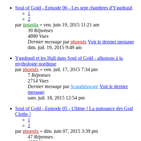
Soul of Gold - Episode 06 - Les sept chambres d'Yggdrasil
1
2
par
tintaglia
» ven. juin 19, 2015 11:21 am
39
Réponses
4890
Vues
Dernier message
par
phoenlx
Voir le dernier message
dim. juil. 19, 2015 9:49 am
Yggdrasil et les Hall dans Soul of Gold - allusions à la
mythologie nordique
par
phoenlx
» ven. juil. 17, 2015 7:34 pm
7
Réponses
2714
Vues
Dernier message
par
Scarabéaware
Voir le dernier
message
sam. juil. 18, 2015 12:54 pm
Soul of Gold - Episode 05 - Ultime ! La puissance des God
Cloths !
1
2
par
phoenlx
» dim. juin 07, 2015 3:39 pm
47
Réponses