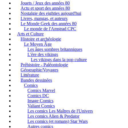
Jouets / Jeux des années 80
Actu et sport des années 80
Nostalgie des eighties aujourd'hui
Livres, mangas, et auteurs
Le Monde Geek des années 80
Le monde de l'Amstrad CPC
Arts et Culture
Histoire et archéologie
Le Moyen Âge
Les âges sombres britanniques
L'ère des vikings
Les vikings dans la pop culture
Préhistoire - Paléontologie
Géographie/Voyages
Littérature
Bandes dessinées
Comics
Comics Marvel
Comics DC
Image Comics
Valiant Comics
Les comics Les Maîtres de l'Univers
Les comics Alien & Predator
Les comics (et romans) Star Wars
Autres comics