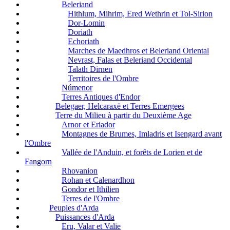
Beleriand
Hithlum, Mihrim, Ered Wethrin et Tol-Sirion
Dor-Lomin
Doriath
Echoriath
Marches de Maedhros et Beleriand Oriental
Nevrast, Falas et Beleriand Occidental
Talath Dirnen
Territoires de l'Ombre
Númenor
Terres Antiques d'Endor
Belegaer, Helcaraxë et Terres Emergees
Terre du Milieu à partir du Deuxième Age
Arnor et Eriador
Montagnes de Brumes, Imladris et Isengard avant
l'Ombre
Vallée de l'Anduin, et forêts de Lorien et de
Fangorn
Rhovanion
Rohan et Calenardhon
Gondor et Ithilien
Terres de l'Ombre
Peuples d'Arda
Puissances d'Arda
Eru, Valar et Valie