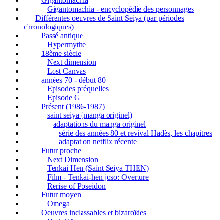
Gigantomachia
Gigantomachia - encyclopédie des personnages
Différentes oeuvres de Saint Seiya (par périodes
chronologiques)
Passé antique
Hypermythe
18ème siècle
Next dimension
Lost Canvas
années 70 - début 80
Episodes préquelles
Episode G
Présent (1986-1987)
saint seiya (manga originel)
adaptations du manga originel
série des années 80 et revival Hadès, les chapitres
adaptation netflix récente
Futur proche
Next Dimension
Tenkai Hen (Saint Seiya THEN)
Film - Tenkai-hen josō: Overture
Rerise of Poseidon
Futur moyen
Omega
Oeuvres inclassables et bizaroïdes