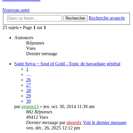
Nouveau sujet
Recherche avancée
Rechercher
25 sujets • Page
1
sur
1
Annonces
Réponses
Vues
Dernier message
Saint Seiya ~ Soul of Gold - Topic de bavardage général
1
…
26
27
28
29
30
par
ayoros13
» jeu. oct. 30, 2014 11:39 am
882
Réponses
49412
Vues
Dernier message
par
phoenlx
Voir le dernier message
ven. déc. 26, 2025 12:12 pm