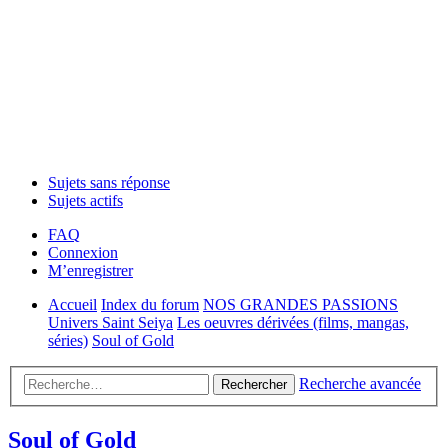
Sujets sans réponse
Sujets actifs
FAQ
Connexion
M’enregistrer
Accueil
Index du forum
NOS GRANDES PASSIONS
Univers Saint Seiya
Les oeuvres dérivées (films, mangas,
séries)
Soul of Gold
Recherche avancée
Rechercher
Soul of Gold