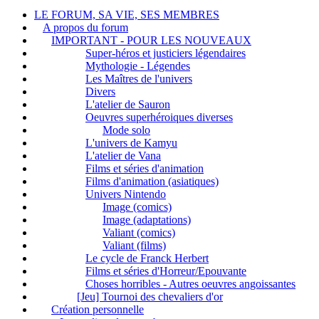
LE FORUM, SA VIE, SES MEMBRES
A propos du forum
IMPORTANT - POUR LES NOUVEAUX
Super-héros et justiciers légendaires
Mythologie - Légendes
Les Maîtres de l'univers
Divers
L'atelier de Sauron
Oeuvres superhéroiques diverses
Mode solo
L'univers de Kamyu
L'atelier de Vana
Films et séries d'animation
Films d'animation (asiatiques)
Univers Nintendo
Image (comics)
Image (adaptations)
Valiant (comics)
Valiant (films)
Le cycle de Franck Herbert
Films et séries d'Horreur/Epouvante
Choses horribles - Autres oeuvres angoissantes
[Jeu] Tournoi des chevaliers d'or
Création personnelle