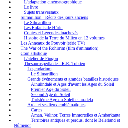
L'adaptation cinématographique
Le livre
Sujets transversaux
Silmarillion - Récits des jours anciens
Le Silmarillion
Les Enfants de Húrin
Contes et Légendes inachevés
Histoire de la Terre du Milieu en 12 volumes
Les Anneaux de Pouvoir (série TV)
The War of the Rohirrim (film d'animation)
Coin artistique
L'atelier de Fingon
Thesauruspedia de J.R.R. Tolkien
Legendarium
Le Silmarillion
Grands événements et grandes batailles historiques
Ainulindalë et Ages d'avant les Ages du Soleil
Premier Age du Soleil
Second Age du Soleil
Troisième Age du Soleil et au-delà
Arda et ses lieux emblématiques
Cartes
Aman, Valinor, Terres Immortelles et Ambarkanta
Territoires antiques et perdus, dont le Beleriand et
Númenor