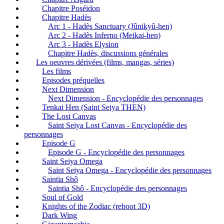
Chapitre Poséidon
Chapitre Hadès
Arc 1 - Hadès Sanctuary (Jûnikyû-hen)
Arc 2 - Hadès Inferno (Meikai-hen)
Arc 3 - Hadès Elysion
Chapitre Hadès, discussions générales
Les oeuvres dérivées (films, mangas, séries)
Les films
Episodes préquelles
Next Dimension
Next Dimension - Encyclopédie des personnages
Tenkai Hen (Saint Seiya THEN)
The Lost Canvas
Saint Seiya Lost Canvas - Encyclopédie des
personnages
Episode G
Episode G - Encyclopédie des personnages
Saint Seiya Omega
Saint Seiya Omega - Encyclopédie des personnages
Saintia Shô
Saintia Shô - Encyclopédie des personnages
Soul of Gold
Knights of the Zodiac (reboot 3D)
Dark Wing