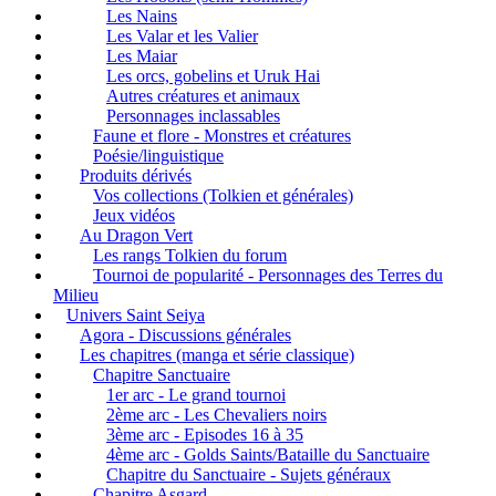
Les Nains
Les Valar et les Valier
Les Maiar
Les orcs, gobelins et Uruk Hai
Autres créatures et animaux
Personnages inclassables
Faune et flore - Monstres et créatures
Poésie/linguistique
Produits dérivés
Vos collections (Tolkien et générales)
Jeux vidéos
Au Dragon Vert
Les rangs Tolkien du forum
Tournoi de popularité - Personnages des Terres du
Milieu
Univers Saint Seiya
Agora - Discussions générales
Les chapitres (manga et série classique)
Chapitre Sanctuaire
1er arc - Le grand tournoi
2ème arc - Les Chevaliers noirs
3ème arc - Episodes 16 à 35
4ème arc - Golds Saints/Bataille du Sanctuaire
Chapitre du Sanctuaire - Sujets généraux
Chapitre Asgard