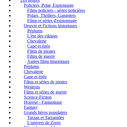
Les genres
Policiers, Polar, Espionnage
Films policiers - séries policières
Polars, Thrillers, Gangsters
Films et séries d'espionnage
Oeuvre et Fictions historiques
Péplums
L'ère des vikings
Chevalerie
Cape et épée
Films de pirates
Films de guerre
Autres films historiques
Péplums
Chevalerie
Cape et épée
Films et séries de pirates
Westerns
Films et séries de guerre
Science-Fiction
Horreur - Fantastique
Fantasy
Grands héros populaires
Tarzan et Tarzanides
L'univers de Zorro