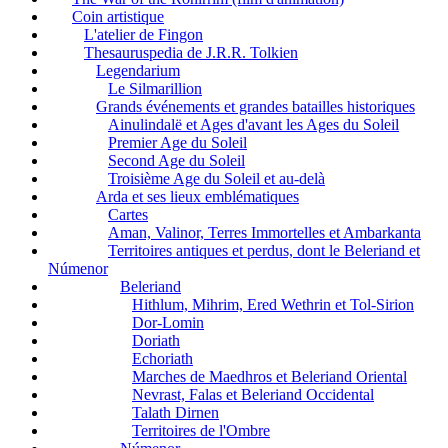
Coin artistique
L'atelier de Fingon
Thesauruspedia de J.R.R. Tolkien
Legendarium
Le Silmarillion
Grands événements et grandes batailles historiques
Ainulindalë et Ages d'avant les Ages du Soleil
Premier Age du Soleil
Second Age du Soleil
Troisième Age du Soleil et au-delà
Arda et ses lieux emblématiques
Cartes
Aman, Valinor, Terres Immortelles et Ambarkanta
Territoires antiques et perdus, dont le Beleriand et
Númenor
Beleriand
Hithlum, Mihrim, Ered Wethrin et Tol-Sirion
Dor-Lomin
Doriath
Echoriath
Marches de Maedhros et Beleriand Oriental
Nevrast, Falas et Beleriand Occidental
Talath Dirnen
Territoires de l'Ombre