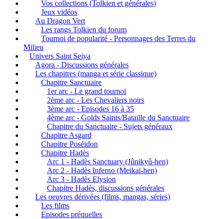
Vos collections (Tolkien et générales)
Jeux vidéos
Au Dragon Vert
Les rangs Tolkien du forum
Tournoi de popularité - Personnages des Terres du
Milieu
Univers Saint Seiya
Agora - Discussions générales
Les chapitres (manga et série classique)
Chapitre Sanctuaire
1er arc - Le grand tournoi
2ème arc - Les Chevaliers noirs
3ème arc - Episodes 16 à 35
4ème arc - Golds Saints/Bataille du Sanctuaire
Chapitre du Sanctuaire - Sujets généraux
Chapitre Asgard
Chapitre Poséidon
Chapitre Hadès
Arc 1 - Hadès Sanctuary (Jûnikyû-hen)
Arc 2 - Hadès Inferno (Meikai-hen)
Arc 3 - Hadès Elysion
Chapitre Hadès, discussions générales
Les oeuvres dérivées (films, mangas, séries)
Les films
Episodes préquelles