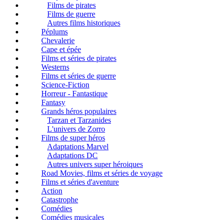
Films de pirates
Films de guerre
Autres films historiques
Péplums
Chevalerie
Cape et épée
Films et séries de pirates
Westerns
Films et séries de guerre
Science-Fiction
Horreur - Fantastique
Fantasy
Grands héros populaires
Tarzan et Tarzanides
L'univers de Zorro
Films de super héros
Adaptations Marvel
Adaptations DC
Autres univers super héroiques
Road Movies, films et séries de voyage
Films et séries d'aventure
Action
Catastrophe
Comédies
Comédies musicales