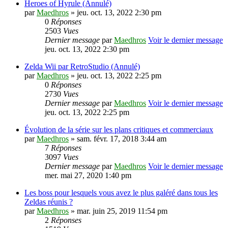
Heroes of Hyrule (Annulé)
par
Maedhros
» jeu. oct. 13, 2022 2:30 pm
0
Réponses
2503
Vues
Dernier message
par
Maedhros
Voir le dernier message
jeu. oct. 13, 2022 2:30 pm
Zelda Wii par RetroStudio (Annulé)
par
Maedhros
» jeu. oct. 13, 2022 2:25 pm
0
Réponses
2730
Vues
Dernier message
par
Maedhros
Voir le dernier message
jeu. oct. 13, 2022 2:25 pm
Évolution de la série sur les plans critiques et commerciaux
par
Maedhros
» sam. févr. 17, 2018 3:44 am
7
Réponses
3097
Vues
Dernier message
par
Maedhros
Voir le dernier message
mer. mai 27, 2020 1:40 pm
Les boss pour lesquels vous avez le plus galéré dans tous les
Zeldas réunis ?
par
Maedhros
» mar. juin 25, 2019 11:54 pm
2
Réponses