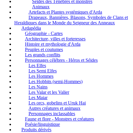
Seides des Ténébres et monstres
Animaux
Artefacts et Plantes systémiques d'Arda
Drapeaux, Bannières, Blasons, Symboles de Clans et
Heraldiques dans le Monde du Seigneur des Anneaux
Ardapédia
Géographie - Cartes
Architecture, villes et forteresses
Histoire et mythologie d'Arda
Peuples et coutumes
Les grands conflits
Personnages célébres - Héros et Séides
Les Elfes
Les Semi Elfes
Les Hommes
Les Hobbits (semi-Hommes)
Les Nains
Les Valar et les Valier
Les Maiar
Les orcs, gobelins et Uruk Hai
Autres créatures et animaux
Personnages inclassables
Faune et flore - Monstres et créatures
Poésie/linguistique
Produits dérivés