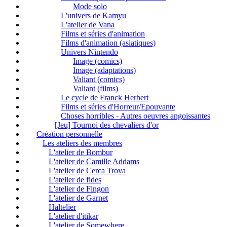
Mode solo
L'univers de Kamyu
L'atelier de Vana
Films et séries d'animation
Films d'animation (asiatiques)
Univers Nintendo
Image (comics)
Image (adaptations)
Valiant (comics)
Valiant (films)
Le cycle de Franck Herbert
Films et séries d'Horreur/Epouvante
Choses horribles - Autres oeuvres angoissantes
[Jeu] Tournoi des chevaliers d'or
Création personnelle
Les ateliers des membres
L'atelier de Bombur
L'atelier de Camille Addams
L'atelier de Cerca Trova
L'atelier de fides
L'atelier de Fingon
L'atelier de Garnet
Haltelier
L'atelier d'itikar
L'atelier de Somewhere