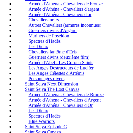
Armée d'Athéna - Chevaliers de bronze
Armée d'Athéna - Chevaliers d'argent
Armée d'Athéna - Chevaliers d'or
Chevaliers noirs
Autres Chevaliers (armures inconnues)
Guerriers divins d'Asgard
Mariners de Poséidon
Spectres d'Hadès
Les Dieux
Chevaliers fantôme d'Eris
Guerriers divins (deuxième film)
Armée d'Abel - Les Corona Saints
Les Anges Destructeurs de Lucifer
Les Anges Célestes d'Artémis
Personnages divers
Saint Seiya Next Dimension
Saint Seiya The Lost Canvas
Armée d'Athéna - Chevaliers de Bronze
Armée d'Athéna - Chevaliers d'Argent
Armée d'Athéna - Chevaliers d'Or
Les Dieux
Spectres d'Hadès
Blue Warriors
Saint Seiya Episode G
Saint Seiya Omega