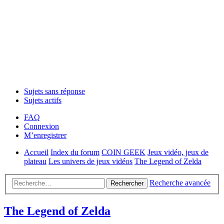
Sujets sans réponse
Sujets actifs
FAQ
Connexion
M’enregistrer
Accueil
Index du forum
COIN GEEK
Jeux vidéo, jeux de
plateau
Les univers de jeux vidéos
The Legend of Zelda
Recherche avancée
Rechercher
The Legend of Zelda