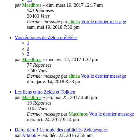
par
Maedhros
» dim. mars 19, 2017 12:17 am
543
Réponses
30400
Vues
Dernier message
par
alinéa
Voir le dernier message
sam. mai 19, 2018 7:30 pm
Vos répliques de Zelda préférées
1
2
3
par
Maedhros
» mer. avr. 12, 2017 1:32 pm
77
Réponses
7240
Vues
Dernier message
par
alinéa
Voir le dernier message
dim. janv. 14, 2018 8:23 pm
Les liens entre Zelda et Tolkien
par
Maedhros
» jeu. mai 25, 2017 4:46 pm
19
Réponses
3102
Vues
Dernier message
par
Maedhros
Voir le dernier message
mar. oct. 24, 2017 9:14 pm
Deru, deru ! Le topic des publicités Zeldaesques
par
Artalok
» jeu. déc. 22, 2016 2:58 am