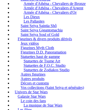
Armée d'Athéna - Chevaliers de Bronze
Armée d'Athéna - Chevaliers d'Argent
Armée d'Athéna - Chevaliers d'Or
Les Dieux
Les Pallasites
Saint Seiya Saintia Shô
Saint Seiya Gigantomachia
Saint Seiya Soul of Gold
Figurines & divers produits dérivés
Jeux vidéos
Figurines Myth Cloth
Figurines D.D. Panoramation
Statuettes haut de gamme
Statuettes de Tsume Art
Statuettes de F.O.C. Studio
Statuettes de Zodiakos Studio
Autres figurines
Autres produits
Décors et customs
Vos collections (Saint Seiya et générales)
Univers de Star Wars
Galaxie Star Wars
Le coin des fans
La musique de Star Wars
Les films