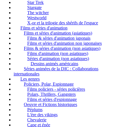
Star Trek
Stargate
The witcher
Westworld
X-or et la trilogie des shérifs de l'espace
Films et séries d'animation
Films et séries d'animation (asiatiques)
Films & séries d'animation japonais
Films et séries d'animation non japonaises
Films & séries d'animation (non asiatiques)
Films d'animation (non asiatiques)
Séries d'animation (non asiatiques)
Dessins animés américains
Séries animées de la DIC : Collaborations
internationales
Les genres
Policiers, Polar, Espionnage
Films policiers - séries policières
Polars, Thrillers, Gangsters
Films et séries d'espionnage
Oeuvre et Fictions historiques
Péplums
L'ère des vikings
Chevalerie
Cape et épée