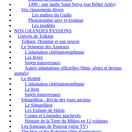
1490 - une fanfic Saint Seiya (par Bélier Ariès)
Vos classements divers
Les maîtres du Giallo
Photographie sexy et érotique
Les modèles
NOS GRANDES PASSIONS
Univers de Tolkien
Tolkien, l'homme et son oeuvre
Le Seigneur des Anneaux
L'adaptation cinématographique
Les livres
Sujets transversaux
Autres adaptations officielles (films, séries et dessins
animés)
Le Hobbit
L'adaptation cinématographique
Le livre
Sujets transversaux
Silmarillion - Récits des jours anciens
Le Silmarillion
Les Enfants de Húrin
Contes et Légendes inachevés
Histoire de la Terre du Milieu en 12 volumes
Les Anneaux de Pouvoir (série TV)
The War of the Rohirrim (film d'animation)