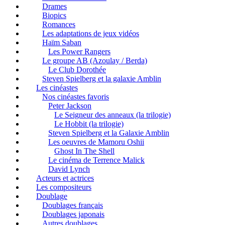
Drames
Biopics
Romances
Les adaptations de jeux vidéos
Haïm Saban
Les Power Rangers
Le groupe AB (Azoulay / Berda)
Le Club Dorothée
Steven Spielberg et la galaxie Amblin
Les cinéastes
Nos cinéastes favoris
Peter Jackson
Le Seigneur des anneaux (la trilogie)
Le Hobbit (la trilogie)
Steven Spielberg et la Galaxie Amblin
Les oeuvres de Mamoru Oshii
Ghost In The Shell
Le cinéma de Terrence Malick
David Lynch
Acteurs et actrices
Les compositeurs
Doublage
Doublages français
Doublages japonais
Autres doublages