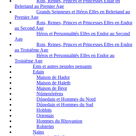
Rois, Reines, Princes et Princesses Eldar en
Beleriand au Premier Age
Grands Seigneurs et Héros Elfes en Beleriand au
Premier Age
Rois, Reines, Princes et Princesses Elfes en Endor
au Second Age
Héros et Personnalités Elfes en Endor au Second
Age
Rois, Reines, Princes et Princesses Elfes en Endor
au Troisième Age
Héros et Personnalités Elfes en Endor au
Troisième Age
Ents et autres peuples pensants
Edain
Maison de Hador
Maison de Haleth
Maison de Bëor
Númenóréens
Dúnedain et Hommes du Nord
Dúnedain et Hommes du Sud
Hobbits
Orientais
Hommes du Rhovanion
Rohirrim
Nains