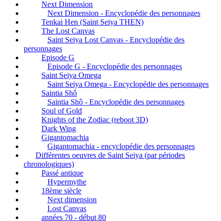
Next Dimension
Next Dimension - Encyclopédie des personnages
Tenkai Hen (Saint Seiya THEN)
The Lost Canvas
Saint Seiya Lost Canvas - Encyclopédie des
personnages
Episode G
Episode G - Encyclopédie des personnages
Saint Seiya Omega
Saint Seiya Omega - Encyclopédie des personnages
Saintia Shô
Saintia Shô - Encyclopédie des personnages
Soul of Gold
Knights of the Zodiac (reboot 3D)
Dark Wing
Gigantomachia
Gigantomachia - encyclopédie des personnages
Différentes oeuvres de Saint Seiya (par périodes
chronologiques)
Passé antique
Hypermythe
18ème siècle
Next dimension
Lost Canvas
années 70 - début 80