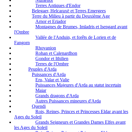
Númenor
Terres Antiques d'Endor
Belegaer, Helcaraxë et Terres Emergees
Terre du Milieu à partir du Deuxième Age
Arnor et Eriador
Montagnes de Brumes, Imladris et Isengard avant
l'Ombre
Vallée de l'Anduin, et forêts de Lorien et de
Fangorn
Rhovanion
Rohan et Calenardhon
Gondor et Ithilien
Terres de l'Ombre
Peuples d'Arda
Puissances d'Arda
Eru, Valar et Valie
Puissances Majeures d'Arda au statut incertain
Maiar
Grands dragons d'Arda
Autres Puissances mineures d'Arda
Quendi
Rois, Reines, Princes et Princesses Eldar avant les
Ages du Soleil
Grands Seigneurs et Grandes Dames Elfes avant
les Ages du Soleil