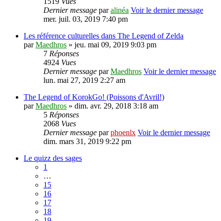
1519
Vues
Dernier message
par
alinéa
Voir le dernier message
mer. juil. 03, 2019 7:40 pm
Les référence culturelles dans The Legend of Zelda
par
Maedhros
» jeu. mai 09, 2019 9:03 pm
7
Réponses
4924
Vues
Dernier message
par
Maedhros
Voir le dernier message
lun. mai 27, 2019 2:27 am
The Legend of KorokGo! (Poissons d'Avril!)
par
Maedhros
» dim. avr. 29, 2018 3:18 am
5
Réponses
2068
Vues
Dernier message
par
phoenlx
Voir le dernier message
dim. mars 31, 2019 9:22 pm
Le quizz des sages
1
…
15
16
17
18
19