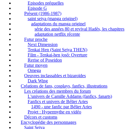
Episodes préquelles
Episode G
Présent (1986-1987)
saint seiya (manga originel)
adaptations du manga originel
série des années 80 et revival Hadès, les chapitres
adaptation netflix récente
Futur proche
Next Dimension
Tenkai Hen (Saint Seiya THEN)
Film - Tenkai-hen josō: Overture
Rerise of Poseidon
Futur moyen
Omega
Oeuvres inclassables et bizaroïdes
Dark Wing
Créations de fans, cosplays, fanfics, illustrations
Les créations des membres du forum
L'univers de Camille Addams (fanfics, fanarts)
Fanfics et univers de Bélier Aries
1490 - une fanfic par Bélier Aries
Projet : Hypermythe en vidéo
Décors et customs
Encyclopédie des personnages
Saint Seiya