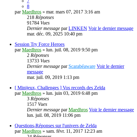
7
8
par
Maedhros
» mar. mars 07, 2017 3:16 am
218
Réponses
91784
Vues
Dernier message
par
LINKEN
Voir le dernier message
mar. déc. 09, 2025 10:40 pm
Session Try Force Heroes
par
Maedhros
» lun. juil. 08, 2019 9:50 pm
2
Réponses
13733
Vues
Dernier message
par
Scarabéaware
Voir le dernier
message
mar. juil. 09, 2019 1:13 pm
[ Minijeux, Challenges ] Vos records des Zelda
par
Maedhros
» lun. juin 03, 2019 6:48 pm
3
Réponses
1517
Vues
Dernier message
par
Maedhros
Voir le dernier message
lun. juil. 08, 2019 11:06 pm
Questions-Réponses sur l'univers de Zelda
par
Maedhros
» sam. févr. 11, 2017 12:23 am
24
Réponses