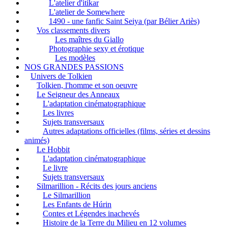
L'atelier d'itikar
L'atelier de Somewhere
1490 - une fanfic Saint Seiya (par Bélier Ariès)
Vos classements divers
Les maîtres du Giallo
Photographie sexy et érotique
Les modèles
NOS GRANDES PASSIONS
Univers de Tolkien
Tolkien, l'homme et son oeuvre
Le Seigneur des Anneaux
L'adaptation cinématographique
Les livres
Sujets transversaux
Autres adaptations officielles (films, séries et dessins
animés)
Le Hobbit
L'adaptation cinématographique
Le livre
Sujets transversaux
Silmarillion - Récits des jours anciens
Le Silmarillion
Les Enfants de Húrin
Contes et Légendes inachevés
Histoire de la Terre du Milieu en 12 volumes