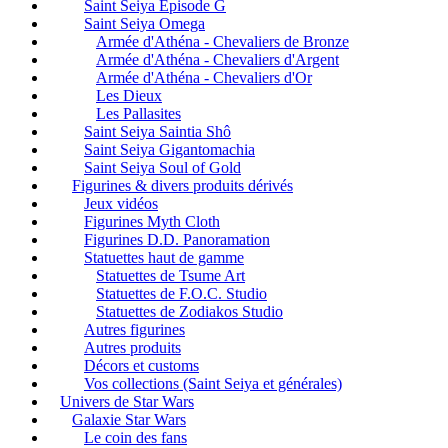
Saint Seiya Episode G
Saint Seiya Omega
Armée d'Athéna - Chevaliers de Bronze
Armée d'Athéna - Chevaliers d'Argent
Armée d'Athéna - Chevaliers d'Or
Les Dieux
Les Pallasites
Saint Seiya Saintia Shô
Saint Seiya Gigantomachia
Saint Seiya Soul of Gold
Figurines & divers produits dérivés
Jeux vidéos
Figurines Myth Cloth
Figurines D.D. Panoramation
Statuettes haut de gamme
Statuettes de Tsume Art
Statuettes de F.O.C. Studio
Statuettes de Zodiakos Studio
Autres figurines
Autres produits
Décors et customs
Vos collections (Saint Seiya et générales)
Univers de Star Wars
Galaxie Star Wars
Le coin des fans