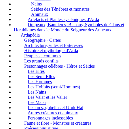
Nains
Seides des Ténébres et monstres
Animaux
Artefacts et Plantes systémiques d'Arda
Drapeaux, Bannières, Blasons, Symboles de Clans et
Heraldiques dans le Monde du Seigneur des Anneaux
Ardapédia
Géographie - Cartes
Architecture, villes et forteresses
Histoire et mythologie d'Arda
Peuples et coutumes
Les grands conflits
Personnages célébres - Héros et Séides
Les Elfes
Les Semi Elfes
Les Hommes
Les Hobbits (semi-Hommes)
Les Nains
Les Valar et les Valier
Les Maiar
Les orcs, gobelins et Uruk Hai
Autres créatures et animaux
Personnages inclassables
Faune et flore - Monstres et créatures
Poésie/linguistique