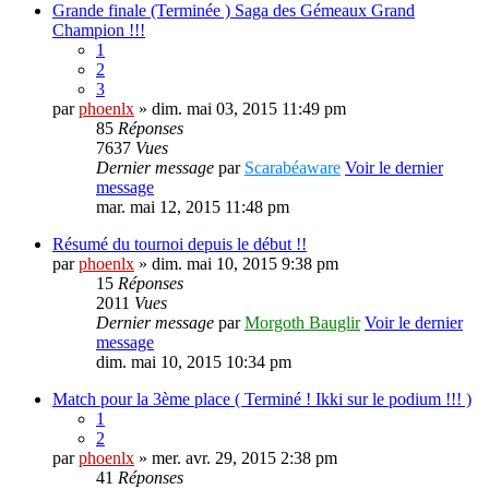
Grande finale (Terminée ) Saga des Gémeaux Grand
Champion !!!
1
2
3
par
phoenlx
» dim. mai 03, 2015 11:49 pm
85
Réponses
7637
Vues
Dernier message
par
Scarabéaware
Voir le dernier
message
mar. mai 12, 2015 11:48 pm
Résumé du tournoi depuis le début !!
par
phoenlx
» dim. mai 10, 2015 9:38 pm
15
Réponses
2011
Vues
Dernier message
par
Morgoth Bauglir
Voir le dernier
message
dim. mai 10, 2015 10:34 pm
Match pour la 3ème place ( Terminé ! Ikki sur le podium !!! )
1
2
par
phoenlx
» mer. avr. 29, 2015 2:38 pm
41
Réponses