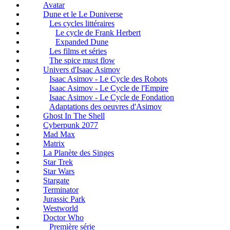
Avatar
Dune et le Le Duniverse
Les cycles littéraires
Le cycle de Frank Herbert
Expanded Dune
Les films et séries
The spice must flow
Univers d'Isaac Asimov
Isaac Asimov - Le Cycle des Robots
Isaac Asimov - Le Cycle de l'Empire
Isaac Asimov - Le Cycle de Fondation
Adaptations des oeuvres d'Asimov
Ghost In The Shell
Cyberpunk 2077
Mad Max
Matrix
La Planète des Singes
Star Trek
Star Wars
Stargate
Terminator
Jurassic Park
Westworld
Doctor Who
Première série