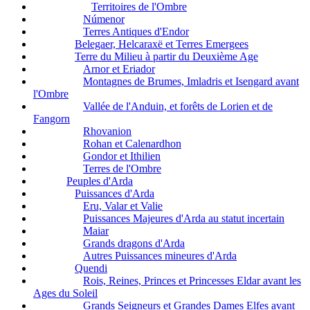
Territoires de l'Ombre
Númenor
Terres Antiques d'Endor
Belegaer, Helcaraxë et Terres Emergees
Terre du Milieu à partir du Deuxième Age
Arnor et Eriador
Montagnes de Brumes, Imladris et Isengard avant
l'Ombre
Vallée de l'Anduin, et forêts de Lorien et de
Fangorn
Rhovanion
Rohan et Calenardhon
Gondor et Ithilien
Terres de l'Ombre
Peuples d'Arda
Puissances d'Arda
Eru, Valar et Valie
Puissances Majeures d'Arda au statut incertain
Maiar
Grands dragons d'Arda
Autres Puissances mineures d'Arda
Quendi
Rois, Reines, Princes et Princesses Eldar avant les
Ages du Soleil
Grands Seigneurs et Grandes Dames Elfes avant