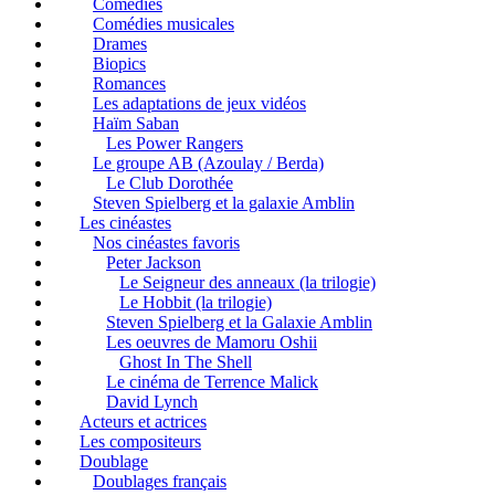
Comédies
Comédies musicales
Drames
Biopics
Romances
Les adaptations de jeux vidéos
Haïm Saban
Les Power Rangers
Le groupe AB (Azoulay / Berda)
Le Club Dorothée
Steven Spielberg et la galaxie Amblin
Les cinéastes
Nos cinéastes favoris
Peter Jackson
Le Seigneur des anneaux (la trilogie)
Le Hobbit (la trilogie)
Steven Spielberg et la Galaxie Amblin
Les oeuvres de Mamoru Oshii
Ghost In The Shell
Le cinéma de Terrence Malick
David Lynch
Acteurs et actrices
Les compositeurs
Doublage
Doublages français