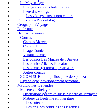
Le Moyen Âge
Les âges sombres britanniques
L'ère des vikings
Les vikings dans la pop culture
Préhistoire - Paléontologie
Géographie/Voyages
Littérature
Bandes dessinées
Comics
Comics Marvel
Comics DC
Image Comics
Valiant Comics
Les comics Les Maîtres de l'Univers
Les comics Alien & Predator
Les comics (et romans) Star Wars
Autres comics
ZOOM SUR ... La philosophie de Spinoza
Psychologie, développement personnel
Mythologies, Légendes
Matière de Bretagne
Discussions générales sur la Matière de Bretagne
Matière de Bretagne en littérature
Les auteurs
Les origines celtiques des légendes