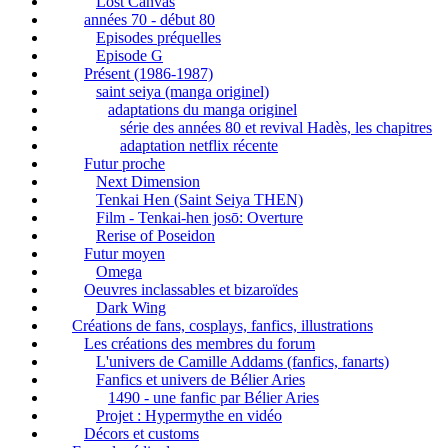
Lost Canvas
années 70 - début 80
Episodes préquelles
Episode G
Présent (1986-1987)
saint seiya (manga originel)
adaptations du manga originel
série des années 80 et revival Hadès, les chapitres
adaptation netflix récente
Futur proche
Next Dimension
Tenkai Hen (Saint Seiya THEN)
Film - Tenkai-hen josō: Overture
Rerise of Poseidon
Futur moyen
Omega
Oeuvres inclassables et bizaroïdes
Dark Wing
Créations de fans, cosplays, fanfics, illustrations
Les créations des membres du forum
L'univers de Camille Addams (fanfics, fanarts)
Fanfics et univers de Bélier Aries
1490 - une fanfic par Bélier Aries
Projet : Hypermythe en vidéo
Décors et customs