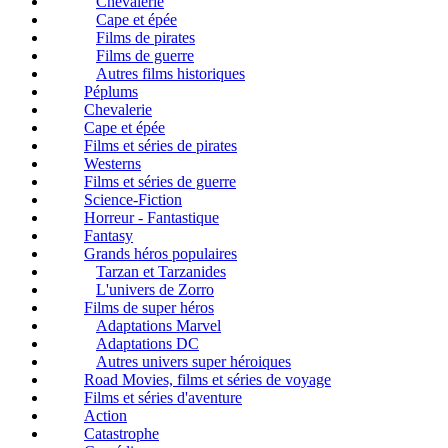
Chevalerie
Cape et épée
Films de pirates
Films de guerre
Autres films historiques
Péplums
Chevalerie
Cape et épée
Films et séries de pirates
Westerns
Films et séries de guerre
Science-Fiction
Horreur - Fantastique
Fantasy
Grands héros populaires
Tarzan et Tarzanides
L'univers de Zorro
Films de super héros
Adaptations Marvel
Adaptations DC
Autres univers super héroiques
Road Movies, films et séries de voyage
Films et séries d'aventure
Action
Catastrophe