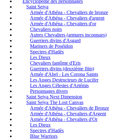
Encyclopédie des personnages
Saint Seiya
Armée d'Athéna - Chevaliers de bronze
Armée d'Athéna - Chevaliers d'argent
Armée d'Athéna - Chevaliers d'or
Chevaliers noirs
Autres Chevaliers (armures inconnues)
Guerriers divins d'Asgard
Mariners de Poséidon
Spectres d'Hadès
Les Dieux
Chevaliers fantôme d'Eris
Guerriers divins (deuxième film)
Armée d'Abel - Les Corona Saints
Les Anges Destructeurs de Lucifer
Les Anges Célestes d'Artémis
Personnages divers
Saint Seiya Next Dimension
Saint Seiya The Lost Canvas
Armée d'Athéna - Chevaliers de Bronze
Armée d'Athéna - Chevaliers d'Argent
Armée d'Athéna - Chevaliers d'Or
Les Dieux
Spectres d'Hadès
Blue Warriors