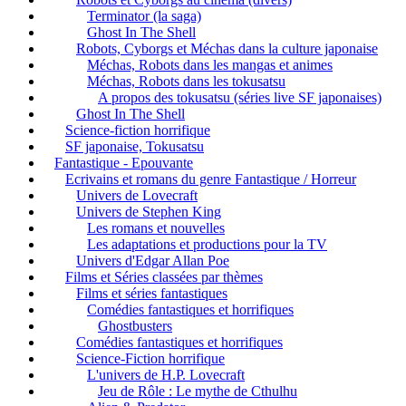
Terminator (la saga)
Ghost In The Shell
Robots, Cyborgs et Méchas dans la culture japonaise
Méchas, Robots dans les mangas et animes
Méchas, Robots dans les tokusatsu
A propos des tokusatsu (séries live SF japonaises)
Ghost In The Shell
Science-fiction horrifique
SF japonaise, Tokusatsu
Fantastique - Epouvante
Ecrivains et romans du genre Fantastique / Horreur
Univers de Lovecraft
Univers de Stephen King
Les romans et nouvelles
Les adaptations et productions pour la TV
Univers d'Edgar Allan Poe
Films et Séries classées par thèmes
Films et séries fantastiques
Comédies fantastiques et horrifiques
Ghostbusters
Comédies fantastiques et horrifiques
Science-Fiction horrifique
L'univers de H.P. Lovecraft
Jeu de Rôle : Le mythe de Cthulhu