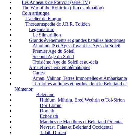
Les Anneaux de Pouvoir (série TV)
The War of the Rohirrim (film d'animation)
Coin artistique
L'atelier de Fingon
Thesauruspedia de J.R.R. Tolkien
Legendarium
Le Silmarillion
Grands événements et grandes batailles historiques
Ainulindalë et Ages d'avant les Ages du Soleil
Premier Age du Soleil
Second Age du Soleil
Troisième Age du Soleil et au-delà
Arda et ses lieux emblématiques
Cartes
Aman, Valinor, Terres Immortelles et Ambarkanta
Territoires antiques et perdus, dont le Beleriand et
Númenor
Beleriand
Hithlum, Mihrim, Ered Wethrin et Tol-Sirion
Dor-Lomin
Doriath
Echoriath
Marches de Maedhros et Beleriand Oriental
Nevrast, Falas et Beleriand Occidental
Talath Dirnen