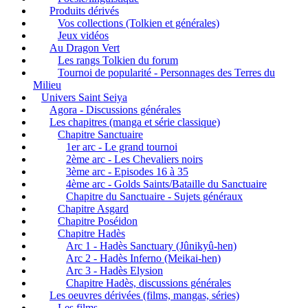
Produits dérivés
Vos collections (Tolkien et générales)
Jeux vidéos
Au Dragon Vert
Les rangs Tolkien du forum
Tournoi de popularité - Personnages des Terres du
Milieu
Univers Saint Seiya
Agora - Discussions générales
Les chapitres (manga et série classique)
Chapitre Sanctuaire
1er arc - Le grand tournoi
2ème arc - Les Chevaliers noirs
3ème arc - Episodes 16 à 35
4ème arc - Golds Saints/Bataille du Sanctuaire
Chapitre du Sanctuaire - Sujets généraux
Chapitre Asgard
Chapitre Poséidon
Chapitre Hadès
Arc 1 - Hadès Sanctuary (Jûnikyû-hen)
Arc 2 - Hadès Inferno (Meikai-hen)
Arc 3 - Hadès Elysion
Chapitre Hadès, discussions générales
Les oeuvres dérivées (films, mangas, séries)
Les films