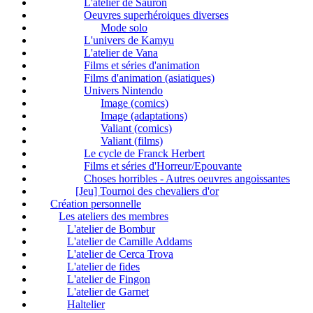
L'atelier de Sauron
Oeuvres superhéroiques diverses
Mode solo
L'univers de Kamyu
L'atelier de Vana
Films et séries d'animation
Films d'animation (asiatiques)
Univers Nintendo
Image (comics)
Image (adaptations)
Valiant (comics)
Valiant (films)
Le cycle de Franck Herbert
Films et séries d'Horreur/Epouvante
Choses horribles - Autres oeuvres angoissantes
[Jeu] Tournoi des chevaliers d'or
Création personnelle
Les ateliers des membres
L'atelier de Bombur
L'atelier de Camille Addams
L'atelier de Cerca Trova
L'atelier de fides
L'atelier de Fingon
L'atelier de Garnet
Haltelier