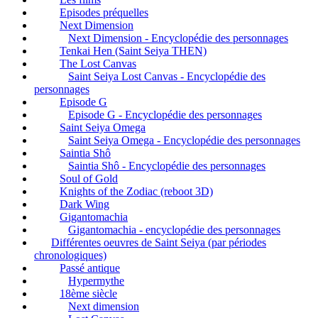
Episodes préquelles
Next Dimension
Next Dimension - Encyclopédie des personnages
Tenkai Hen (Saint Seiya THEN)
The Lost Canvas
Saint Seiya Lost Canvas - Encyclopédie des
personnages
Episode G
Episode G - Encyclopédie des personnages
Saint Seiya Omega
Saint Seiya Omega - Encyclopédie des personnages
Saintia Shô
Saintia Shô - Encyclopédie des personnages
Soul of Gold
Knights of the Zodiac (reboot 3D)
Dark Wing
Gigantomachia
Gigantomachia - encyclopédie des personnages
Différentes oeuvres de Saint Seiya (par périodes
chronologiques)
Passé antique
Hypermythe
18ème siècle
Next dimension