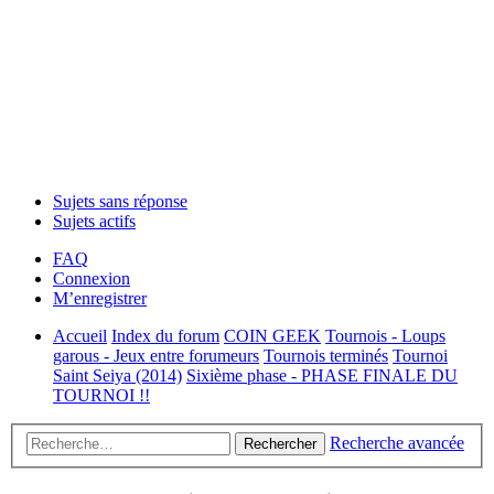
Sujets sans réponse
Sujets actifs
FAQ
Connexion
M’enregistrer
Accueil
Index du forum
COIN GEEK
Tournois - Loups
garous - Jeux entre forumeurs
Tournois terminés
Tournoi
Saint Seiya (2014)
Sixième phase - PHASE FINALE DU
TOURNOI !!
Recherche avancée
Rechercher