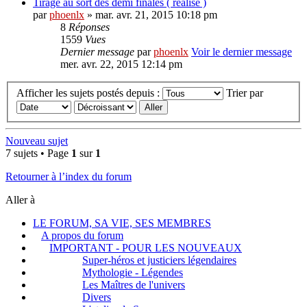
Tirage au sort des demi finales ( réalisé )
par
phoenlx
» mar. avr. 21, 2015 10:18 pm
8
Réponses
1559
Vues
Dernier message
par
phoenlx
Voir le dernier message
mer. avr. 22, 2015 12:14 pm
Afficher les sujets postés depuis :
Trier par
Nouveau sujet
7 sujets • Page
1
sur
1
Retourner à l’index du forum
Aller à
LE FORUM, SA VIE, SES MEMBRES
A propos du forum
IMPORTANT - POUR LES NOUVEAUX
Super-héros et justiciers légendaires
Mythologie - Légendes
Les Maîtres de l'univers
Divers