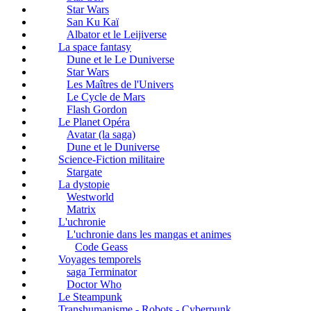
Star Wars
San Ku Kaï
Albator et le Leijiverse
La space fantasy
Dune et le Le Duniverse
Star Wars
Les Maîtres de l'Univers
Le Cycle de Mars
Flash Gordon
Le Planet Opéra
Avatar (la saga)
Dune et le Duniverse
Science-Fiction militaire
Stargate
La dystopie
Westworld
Matrix
L'uchronie
L'uchronie dans les mangas et animes
Code Geass
Voyages temporels
saga Terminator
Doctor Who
Le Steampunk
Transhumanisme - Robots - Cyberpunk