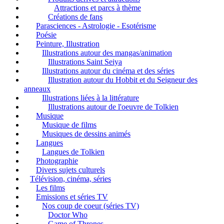
Attractions et parcs à thème
Créations de fans
Parasciences - Astrologie - Esotérisme
Poésie
Peinture, Illustration
Illustrations autour des mangas/animation
Illustrations Saint Seiya
Illustrations autour du cinéma et des séries
Illustration autour du Hobbit et du Seigneur des
anneaux
Illustrations liées à la littérature
Illustrations autour de l'oeuvre de Tolkien
Musique
Musique de films
Musiques de dessins animés
Langues
Langues de Tolkien
Photographie
Divers sujets culturels
Télévision, cinéma, séries
Les films
Emissions et séries TV
Nos coup de coeur (séries TV)
Doctor Who
Game of Thrones