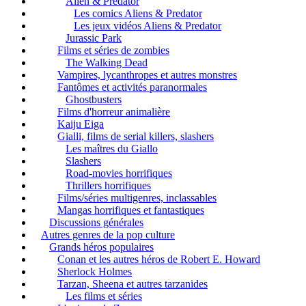
Alien & Predator
Les comics Aliens & Predator
Les jeux vidéos Aliens & Predator
Jurassic Park
Films et séries de zombies
The Walking Dead
Vampires, lycanthropes et autres monstres
Fantômes et activités paranormales
Ghostbusters
Films d'horreur animalière
Kaiju Eiga
Gialli, films de serial killers, slashers
Les maîtres du Giallo
Slashers
Road-movies horrifiques
Thrillers horrifiques
Films/séries multigenres, inclassables
Mangas horrifiques et fantastiques
Discussions générales
Autres genres de la pop culture
Grands héros populaires
Conan et les autres héros de Robert E. Howard
Sherlock Holmes
Tarzan, Sheena et autres tarzanides
Les films et séries