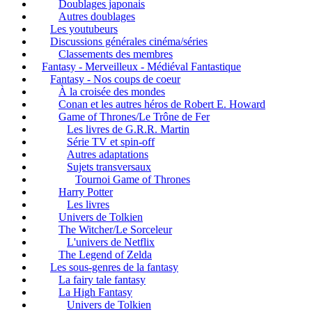
Doublages japonais
Autres doublages
Les youtubeurs
Discussions générales cinéma/séries
Classements des membres
Fantasy - Merveilleux - Médiéval Fantastique
Fantasy - Nos coups de coeur
À la croisée des mondes
Conan et les autres héros de Robert E. Howard
Game of Thrones/Le Trône de Fer
Les livres de G.R.R. Martin
Série TV et spin-off
Autres adaptations
Sujets transversaux
Tournoi Game of Thrones
Harry Potter
Les livres
Univers de Tolkien
The Witcher/Le Sorceleur
L'univers de Netflix
The Legend of Zelda
Les sous-genres de la fantasy
La fairy tale fantasy
La High Fantasy
Univers de Tolkien