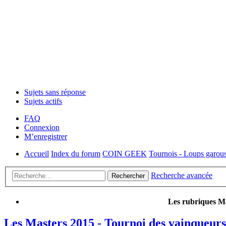
Sujets sans réponse
Sujets actifs
FAQ
Connexion
M’enregistrer
Accueil
Index du forum
COIN GEEK
Tournois - Loups garous
Recherche avancée
Rechercher
Les rubriques Ma
Les Masters 2015 - Tournoi des vainqueurs