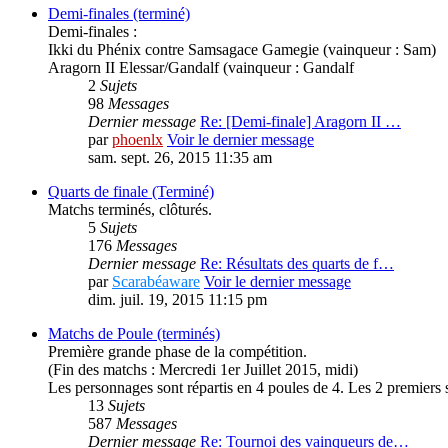
Demi-finales (terminé)
Demi-finales :
Ikki du Phénix contre Samsagace Gamegie (vainqueur : Sam)
Aragorn II Elessar/Gandalf (vainqueur : Gandalf
2
Sujets
98
Messages
Dernier message
Re: [Demi-finale] Aragorn II …
par
phoenlx
Voir le dernier message
sam. sept. 26, 2015 11:35 am
Quarts de finale (Terminé)
Matchs terminés, clôturés.
5
Sujets
176
Messages
Dernier message
Re: Résultats des quarts de f…
par
Scarabéaware
Voir le dernier message
dim. juil. 19, 2015 11:15 pm
Matchs de Poule (terminés)
Première grande phase de la compétition.
(Fin des matchs : Mercredi 1er Juillet 2015, midi)
Les personnages sont répartis en 4 poules de 4. Les 2 premiers se
13
Sujets
587
Messages
Dernier message
Re: Tournoi des vainqueurs de…