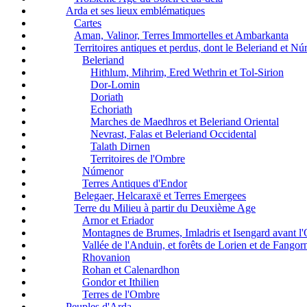
Arda et ses lieux emblématiques
Cartes
Aman, Valinor, Terres Immortelles et Ambarkanta
Territoires antiques et perdus, dont le Beleriand et N
Beleriand
Hithlum, Mihrim, Ered Wethrin et Tol-Sirion
Dor-Lomin
Doriath
Echoriath
Marches de Maedhros et Beleriand Oriental
Nevrast, Falas et Beleriand Occidental
Talath Dirnen
Territoires de l'Ombre
Númenor
Terres Antiques d'Endor
Belegaer, Helcaraxë et Terres Emergees
Terre du Milieu à partir du Deuxième Age
Arnor et Eriador
Montagnes de Brumes, Imladris et Isengard avant l
Vallée de l'Anduin, et forêts de Lorien et de Fangor
Rhovanion
Rohan et Calenardhon
Gondor et Ithilien
Terres de l'Ombre
Peuples d'Arda