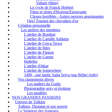
Valiant (films)
Le cycle de Franck Herbert
Films et séries d'Horreur/Epouvante
Choses horribles - Autres oeuvres angoissantes
[Jeu] Tournoi des chevaliers d'or
Création personnelle
Les ateliers des membres
L'atelier de Bombur
L'atelier de Camille Addams
L'atelier de Cerca Trova
L'atelier de fides
L'atelier de Fingon
L'atelier de Garnet
Haltelier
L'atelier d'itikar
L'atelier de Somewhere
1490 - une fanfic Saint Seiya (par Bélier Ariès)
Vos classements divers
Les maîtres du Giallo
Photographie sexy et érotique
Les modèles
NOS GRANDES PASSIONS
Univers de Tolkien
Tolkien, l'homme et son oeuvre
Le Seigneur des Anneaux