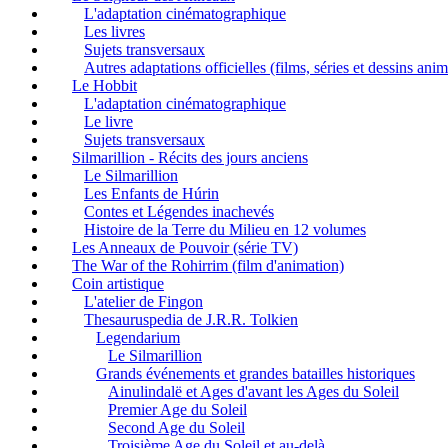
L'adaptation cinématographique
Les livres
Sujets transversaux
Autres adaptations officielles (films, séries et dessins ani
Le Hobbit
L'adaptation cinématographique
Le livre
Sujets transversaux
Silmarillion - Récits des jours anciens
Le Silmarillion
Les Enfants de Húrin
Contes et Légendes inachevés
Histoire de la Terre du Milieu en 12 volumes
Les Anneaux de Pouvoir (série TV)
The War of the Rohirrim (film d'animation)
Coin artistique
L'atelier de Fingon
Thesauruspedia de J.R.R. Tolkien
Legendarium
Le Silmarillion
Grands événements et grandes batailles historiques
Ainulindalë et Ages d'avant les Ages du Soleil
Premier Age du Soleil
Second Age du Soleil
Troisième Age du Soleil et au-delà