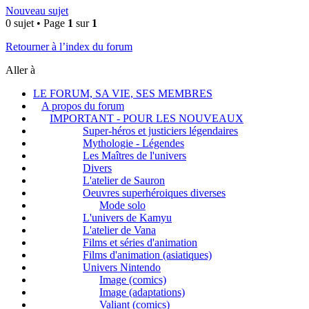
Nouveau sujet
0 sujet • Page
1
sur
1
Retourner à l’index du forum
Aller à
LE FORUM, SA VIE, SES MEMBRES
A propos du forum
IMPORTANT - POUR LES NOUVEAUX
Super-héros et justiciers légendaires
Mythologie - Légendes
Les Maîtres de l'univers
Divers
L'atelier de Sauron
Oeuvres superhéroiques diverses
Mode solo
L'univers de Kamyu
L'atelier de Vana
Films et séries d'animation
Films d'animation (asiatiques)
Univers Nintendo
Image (comics)
Image (adaptations)
Valiant (comics)