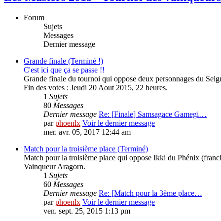
Forum
Sujets
Messages
Dernier message
Grande finale (Terminé !)
C'est ici que ça se passe !!
Grande finale du tournoi qui oppose deux personnages du Sei
Fin des votes : Jeudi 20 Aout 2015, 22 heures.
1
Sujets
80
Messages
Dernier message
Re: [Finale] Samsagace Gamegi…
par
phoenlx
Voir le dernier message
mer. avr. 05, 2017 12:44 am
Match pour la troisième place (Terminé)
Match pour la troisième place qui oppose Ikki du Phénix (franc
Vainqueur Aragorn.
1
Sujets
60
Messages
Dernier message
Re: [Match pour la 3ème place…
par
phoenlx
Voir le dernier message
ven. sept. 25, 2015 1:13 pm