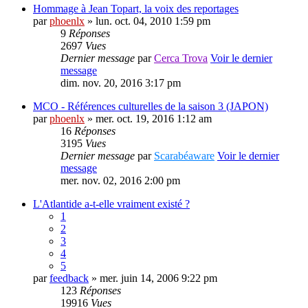
Hommage à Jean Topart, la voix des reportages
par
phoenlx
» lun. oct. 04, 2010 1:59 pm
9
Réponses
2697
Vues
Dernier message
par
Cerca Trova
Voir le dernier
message
dim. nov. 20, 2016 3:17 pm
MCO - Références culturelles de la saison 3 (JAPON)
par
phoenlx
» mer. oct. 19, 2016 1:12 am
16
Réponses
3195
Vues
Dernier message
par
Scarabéaware
Voir le dernier
message
mer. nov. 02, 2016 2:00 pm
L'Atlantide a-t-elle vraiment existé ?
1
2
3
4
5
par
feedback
» mer. juin 14, 2006 9:22 pm
123
Réponses
19916
Vues