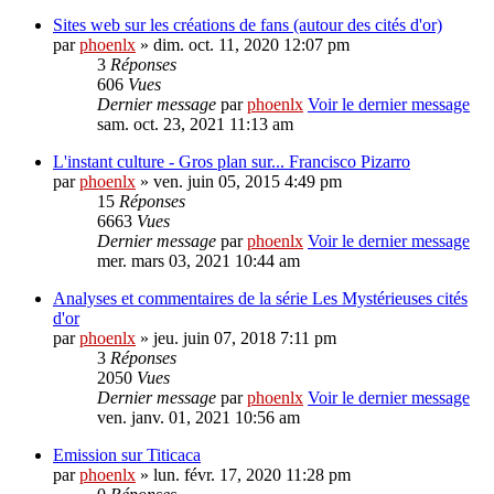
Sites web sur les créations de fans (autour des cités d'or)
par
phoenlx
» dim. oct. 11, 2020 12:07 pm
3
Réponses
606
Vues
Dernier message
par
phoenlx
Voir le dernier message
sam. oct. 23, 2021 11:13 am
L'instant culture - Gros plan sur... Francisco Pizarro
par
phoenlx
» ven. juin 05, 2015 4:49 pm
15
Réponses
6663
Vues
Dernier message
par
phoenlx
Voir le dernier message
mer. mars 03, 2021 10:44 am
Analyses et commentaires de la série Les Mystérieuses cités
d'or
par
phoenlx
» jeu. juin 07, 2018 7:11 pm
3
Réponses
2050
Vues
Dernier message
par
phoenlx
Voir le dernier message
ven. janv. 01, 2021 10:56 am
Emission sur Titicaca
par
phoenlx
» lun. févr. 17, 2020 11:28 pm