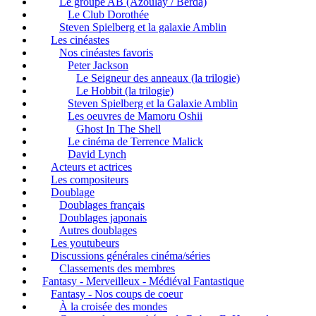
Le groupe AB (Azoulay / Berda)
Le Club Dorothée
Steven Spielberg et la galaxie Amblin
Les cinéastes
Nos cinéastes favoris
Peter Jackson
Le Seigneur des anneaux (la trilogie)
Le Hobbit (la trilogie)
Steven Spielberg et la Galaxie Amblin
Les oeuvres de Mamoru Oshii
Ghost In The Shell
Le cinéma de Terrence Malick
David Lynch
Acteurs et actrices
Les compositeurs
Doublage
Doublages français
Doublages japonais
Autres doublages
Les youtubeurs
Discussions générales cinéma/séries
Classements des membres
Fantasy - Merveilleux - Médiéval Fantastique
Fantasy - Nos coups de coeur
À la croisée des mondes