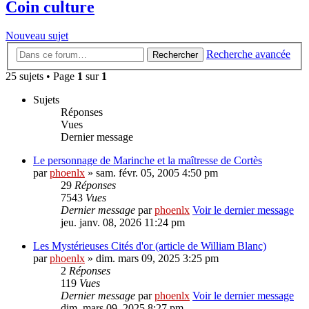
Coin culture
Nouveau sujet
Recherche avancée
Rechercher
25 sujets • Page
1
sur
1
Sujets
Réponses
Vues
Dernier message
Le personnage de Marinche et la maîtresse de Cortès
par
phoenlx
» sam. févr. 05, 2005 4:50 pm
29
Réponses
7543
Vues
Dernier message
par
phoenlx
Voir le dernier message
jeu. janv. 08, 2026 11:24 pm
Les Mystérieuses Cités d'or (article de William Blanc)
par
phoenlx
» dim. mars 09, 2025 3:25 pm
2
Réponses
119
Vues
Dernier message
par
phoenlx
Voir le dernier message
dim. mars 09, 2025 8:27 pm