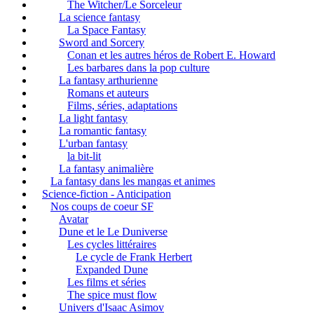
The Witcher/Le Sorceleur
La science fantasy
La Space Fantasy
Sword and Sorcery
Conan et les autres héros de Robert E. Howard
Les barbares dans la pop culture
La fantasy arthurienne
Romans et auteurs
Films, séries, adaptations
La light fantasy
La romantic fantasy
L'urban fantasy
la bit-lit
La fantasy animalière
La fantasy dans les mangas et animes
Science-fiction - Anticipation
Nos coups de coeur SF
Avatar
Dune et le Le Duniverse
Les cycles littéraires
Le cycle de Frank Herbert
Expanded Dune
Les films et séries
The spice must flow
Univers d'Isaac Asimov