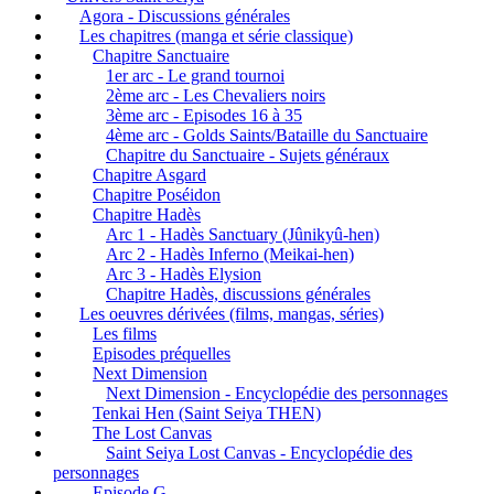
Agora - Discussions générales
Les chapitres (manga et série classique)
Chapitre Sanctuaire
1er arc - Le grand tournoi
2ème arc - Les Chevaliers noirs
3ème arc - Episodes 16 à 35
4ème arc - Golds Saints/Bataille du Sanctuaire
Chapitre du Sanctuaire - Sujets généraux
Chapitre Asgard
Chapitre Poséidon
Chapitre Hadès
Arc 1 - Hadès Sanctuary (Jûnikyû-hen)
Arc 2 - Hadès Inferno (Meikai-hen)
Arc 3 - Hadès Elysion
Chapitre Hadès, discussions générales
Les oeuvres dérivées (films, mangas, séries)
Les films
Episodes préquelles
Next Dimension
Next Dimension - Encyclopédie des personnages
Tenkai Hen (Saint Seiya THEN)
The Lost Canvas
Saint Seiya Lost Canvas - Encyclopédie des
personnages
Episode G