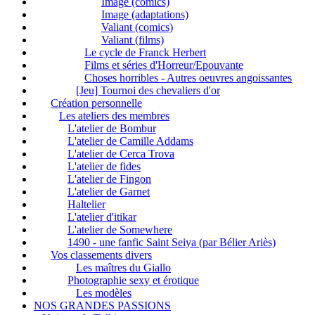
Image (comics)
Image (adaptations)
Valiant (comics)
Valiant (films)
Le cycle de Franck Herbert
Films et séries d'Horreur/Epouvante
Choses horribles - Autres oeuvres angoissantes
[Jeu] Tournoi des chevaliers d'or
Création personnelle
Les ateliers des membres
L'atelier de Bombur
L'atelier de Camille Addams
L'atelier de Cerca Trova
L'atelier de fides
L'atelier de Fingon
L'atelier de Garnet
Haltelier
L'atelier d'itikar
L'atelier de Somewhere
1490 - une fanfic Saint Seiya (par Bélier Ariès)
Vos classements divers
Les maîtres du Giallo
Photographie sexy et érotique
Les modèles
NOS GRANDES PASSIONS