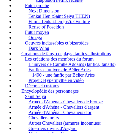
adaptation netflix récente
Futur proche
Next Dimension
Tenkai Hen (Saint Seiya THEN)
Film - Tenkai-hen josō: Overture
Rerise of Poseidon
Futur moyen
Omega
Oeuvres inclassables et bizaroïdes
Dark Wing
Créations de fans, cosplays, fanfics, illustrations
Les créations des membres du forum
L'univers de Camille Addams (fanfics, fanarts)
Fanfics et univers de Bélier Aries
1490 - une fanfic par Bélier Aries
Projet : Hypermythe en vidéo
Décors et customs
Encyclopédie des personnages
Saint Seiya
Armée d'Athéna - Chevaliers de bronze
Armée d'Athéna - Chevaliers d'argent
Armée d'Athéna - Chevaliers d'or
Chevaliers noirs
Autres Chevaliers (armures inconnues)
Guerriers divins d'Asgard