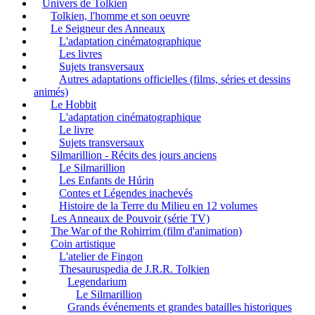
Univers de Tolkien
Tolkien, l'homme et son oeuvre
Le Seigneur des Anneaux
L'adaptation cinématographique
Les livres
Sujets transversaux
Autres adaptations officielles (films, séries et dessins
animés)
Le Hobbit
L'adaptation cinématographique
Le livre
Sujets transversaux
Silmarillion - Récits des jours anciens
Le Silmarillion
Les Enfants de Húrin
Contes et Légendes inachevés
Histoire de la Terre du Milieu en 12 volumes
Les Anneaux de Pouvoir (série TV)
The War of the Rohirrim (film d'animation)
Coin artistique
L'atelier de Fingon
Thesauruspedia de J.R.R. Tolkien
Legendarium
Le Silmarillion
Grands événements et grandes batailles historiques