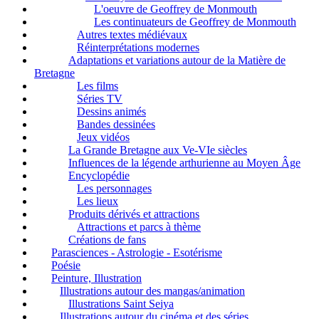
L'oeuvre de Geoffrey de Monmouth
Les continuateurs de Geoffrey de Monmouth
Autres textes médiévaux
Réinterprétations modernes
Adaptations et variations autour de la Matière de
Bretagne
Les films
Séries TV
Dessins animés
Bandes dessinées
Jeux vidéos
La Grande Bretagne aux Ve-VIe siècles
Influences de la légende arthurienne au Moyen Âge
Encyclopédie
Les personnages
Les lieux
Produits dérivés et attractions
Attractions et parcs à thème
Créations de fans
Parasciences - Astrologie - Esotérisme
Poésie
Peinture, Illustration
Illustrations autour des mangas/animation
Illustrations Saint Seiya
Illustrations autour du cinéma et des séries