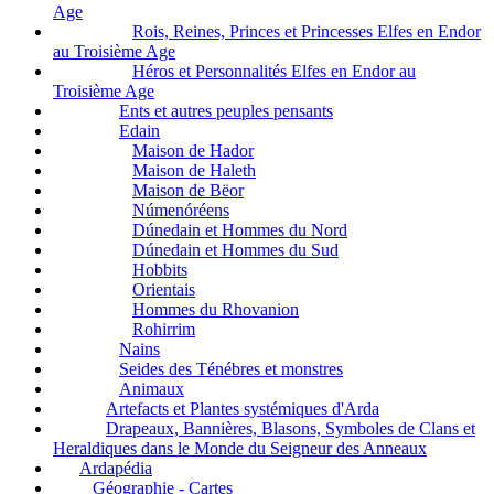
Age
Rois, Reines, Princes et Princesses Elfes en Endor
au Troisième Age
Héros et Personnalités Elfes en Endor au
Troisième Age
Ents et autres peuples pensants
Edain
Maison de Hador
Maison de Haleth
Maison de Bëor
Númenóréens
Dúnedain et Hommes du Nord
Dúnedain et Hommes du Sud
Hobbits
Orientais
Hommes du Rhovanion
Rohirrim
Nains
Seides des Ténébres et monstres
Animaux
Artefacts et Plantes systémiques d'Arda
Drapeaux, Bannières, Blasons, Symboles de Clans et
Heraldiques dans le Monde du Seigneur des Anneaux
Ardapédia
Géographie - Cartes