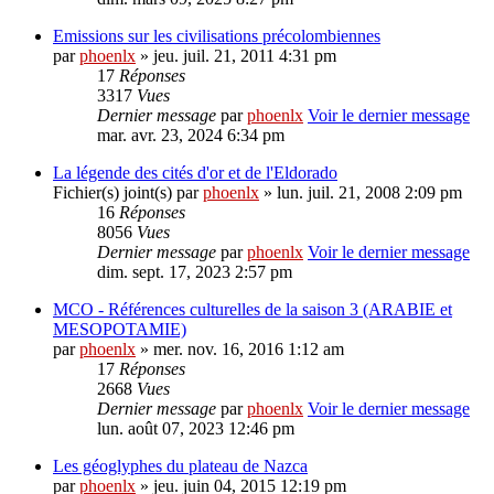
Emissions sur les civilisations précolombiennes
par
phoenlx
» jeu. juil. 21, 2011 4:31 pm
17
Réponses
3317
Vues
Dernier message
par
phoenlx
Voir le dernier message
mar. avr. 23, 2024 6:34 pm
La légende des cités d'or et de l'Eldorado
Fichier(s) joint(s)
par
phoenlx
» lun. juil. 21, 2008 2:09 pm
16
Réponses
8056
Vues
Dernier message
par
phoenlx
Voir le dernier message
dim. sept. 17, 2023 2:57 pm
MCO - Références culturelles de la saison 3 (ARABIE et
MESOPOTAMIE)
par
phoenlx
» mer. nov. 16, 2016 1:12 am
17
Réponses
2668
Vues
Dernier message
par
phoenlx
Voir le dernier message
lun. août 07, 2023 12:46 pm
Les géoglyphes du plateau de Nazca
par
phoenlx
» jeu. juin 04, 2015 12:19 pm