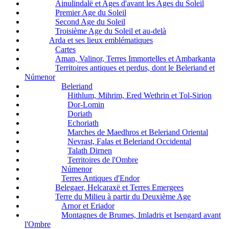
Ainulindalë et Ages d'avant les Ages du Soleil
Premier Age du Soleil
Second Age du Soleil
Troisième Age du Soleil et au-delà
Arda et ses lieux emblématiques
Cartes
Aman, Valinor, Terres Immortelles et Ambarkanta
Territoires antiques et perdus, dont le Beleriand et
Númenor
Beleriand
Hithlum, Mihrim, Ered Wethrin et Tol-Sirion
Dor-Lomin
Doriath
Echoriath
Marches de Maedhros et Beleriand Oriental
Nevrast, Falas et Beleriand Occidental
Talath Dirnen
Territoires de l'Ombre
Númenor
Terres Antiques d'Endor
Belegaer, Helcaraxë et Terres Emergees
Terre du Milieu à partir du Deuxième Age
Arnor et Eriador
Montagnes de Brumes, Imladris et Isengard avant
l'Ombre