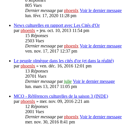
0
Réponses
805
Vues
Dernier message
par
phoenlx
Voir le dernier message
lun. févr. 17, 2020 11:28 pm
News culturelles en rapport avec Les Cités d'Or
par
phoenlx
» jeu. oct. 10, 2013 11:54 pm
15
Réponses
2503
Vues
Dernier message
par
phoenlx
Voir le dernier message
ven. nov. 17, 2017 12:37 pm
Le peuple olmèque dans les cités d'or (et dans la réalité)
par
phoenlx
» ven. déc. 16, 2016 12:01 pm
13
Réponses
20701
Vues
Dernier message
par
julie
Voir le dernier message
lun. mars 13, 2017 11:05 pm
MCO - Références culturelles de la saison 3 (INDE)
par
phoenlx
» mer. nov. 09, 2016 2:21 am
12
Réponses
2001
Vues
Dernier message
par
phoenlx
Voir le dernier message
mer. nov. 30, 2016 8:41 pm