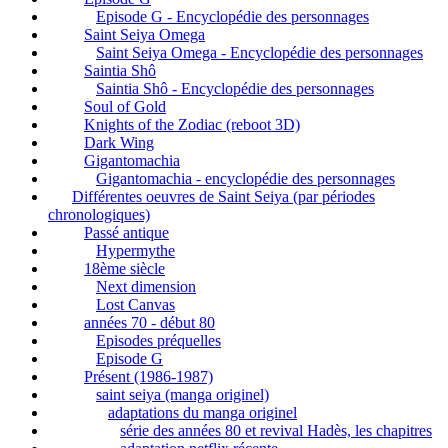
Episode G - Encyclopédie des personnages
Saint Seiya Omega
Saint Seiya Omega - Encyclopédie des personnages
Saintia Shô
Saintia Shô - Encyclopédie des personnages
Soul of Gold
Knights of the Zodiac (reboot 3D)
Dark Wing
Gigantomachia
Gigantomachia - encyclopédie des personnages
Différentes oeuvres de Saint Seiya (par périodes
chronologiques)
Passé antique
Hypermythe
18ème siècle
Next dimension
Lost Canvas
années 70 - début 80
Episodes préquelles
Episode G
Présent (1986-1987)
saint seiya (manga originel)
adaptations du manga originel
série des années 80 et revival Hadès, les chapitres