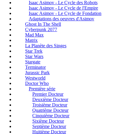
Isaac Asimov - Le Cycle des Robots
Isaac Asimov - Le Cycle de l'Empire
Isaac Asimov - Le Cycle de Fondation
Adaptations des oeuvres d'Asimov
Ghost In The Shell
Cyberpunk 2077
Mad Max
Matrix
La Planète des Singes
Star Trek
Star Wars
Stargate
Terminator
Jurassic Park
Westworld
Doctor Who
Première série
Premier Docteur
Deuxième Docteur
Troisième Docteur
Quatrième Docteur
Cinquième Docteur
Sixième Docteur
Septième Docteur
Huitième Docteur