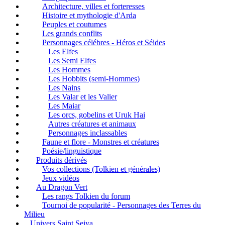
Architecture, villes et forteresses
Histoire et mythologie d'Arda
Peuples et coutumes
Les grands conflits
Personnages célébres - Héros et Séides
Les Elfes
Les Semi Elfes
Les Hommes
Les Hobbits (semi-Hommes)
Les Nains
Les Valar et les Valier
Les Maiar
Les orcs, gobelins et Uruk Hai
Autres créatures et animaux
Personnages inclassables
Faune et flore - Monstres et créatures
Poésie/linguistique
Produits dérivés
Vos collections (Tolkien et générales)
Jeux vidéos
Au Dragon Vert
Les rangs Tolkien du forum
Tournoi de popularité - Personnages des Terres du
Milieu
Univers Saint Seiya