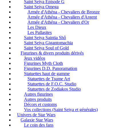
Saint Seiya Episode G
Saint Seiya Omega
Armée d'Athéna - Chevaliers de Bronze
Armée d'Athéna - Chevaliers d'Argent
Armée d'Athéna - Chevaliers d'Or
Les Dieux
Les Pallasites
Saint Seiya Saintia Shô
Saint Seiya Gigantomachia
Saint Seiya Soul of Gold
Figurines & divers produits dérivés
Jeux vidéos
Figurines Myth Cloth
Figurines D.D. Panoramation
Statuettes haut de gamme
Statuettes de Tsume Art
Statuettes de F.O.C. Studio
Statuettes de Zodiakos Studio
Autres figurines
Autres produits
Décors et customs
Vos collections (Saint Seiya et générales)
Univers de Star Wars
Galaxie Star Wars
Le coin des fans