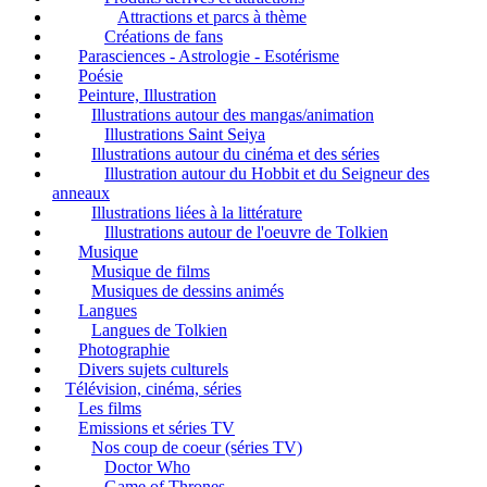
Attractions et parcs à thème
Créations de fans
Parasciences - Astrologie - Esotérisme
Poésie
Peinture, Illustration
Illustrations autour des mangas/animation
Illustrations Saint Seiya
Illustrations autour du cinéma et des séries
Illustration autour du Hobbit et du Seigneur des
anneaux
Illustrations liées à la littérature
Illustrations autour de l'oeuvre de Tolkien
Musique
Musique de films
Musiques de dessins animés
Langues
Langues de Tolkien
Photographie
Divers sujets culturels
Télévision, cinéma, séries
Les films
Emissions et séries TV
Nos coup de coeur (séries TV)
Doctor Who
Game of Thrones