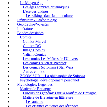
Le Moyen Âge
Les âges sombres britanniques
L'ère des vikings
Les vikings dans la pop culture
Préhistoire - Paléontologie
Géographie/Voyages
Littérature
Bandes dessinées
Comics
Comics Marvel
Comics DC
Image Comics
Valiant Comics
Les comics Les Maîtres de l'Univers
Les comics Alien & Predator
Les comics (et romans) Star Wars
Autres comics
ZOOM SUR ... La philosophie de Spinoza
Psychologie, développement personnel
Mythologies, Légendes
Matière de Bretagne
Discussions générales sur la Matière de Bretagne
Matière de Bretagne en littérature
Les auteurs
Les origines celtiques des légendes