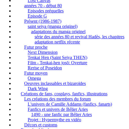
Lost Canvas
années 70 - début 80
Episodes préquelles
Episode G
Présent (1986-1987)
saint seiya (manga originel)
adaptations du manga originel
série des années 80 et revival Hadès, les chapitres
adaptation netflix récente
Futur proche
Next Dimension
Tenkai Hen (Saint Seiya THEN)
Film - Tenkai-hen josō: Overture
Rerise of Poseidon
Futur moyen
Omega
Oeuvres inclassables et bizaroïdes
Dark Wing
Créations de fans, cosplays, fanfics, illustrations
Les créations des membres du forum
L'univers de Camille Addams (fanfics, fanarts)
Fanfics et univers de Bélier Aries
1490 - une fanfic par Bélier Aries
Projet : Hypermythe en vidéo
Décors et customs