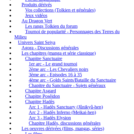
Produits dérivés
Vos collections (Tolkien et générales)
Jeux vidéos
Au Dragon Vert
Les rangs Tolkien du forum
Tournoi de popularité - Personnages des Terres du
Milieu
Univers Saint Seiya
Agora - Discussions générales
Les chapitres (manga et série classique)
Chapitre Sanctuaire
1er arc - Le grand tournoi
2ème arc - Les Chevaliers noirs
3ème arc - Episodes 16 à 35
4ème arc - Golds Saints/Bataille du Sanctuaire
Chapitre du Sanctuaire - Sujets généraux
Chapitre Asgard
Chapitre Poséidon
Chapitre Hadès
Arc 1 - Hadès Sanctuary (Jûnikyû-hen)
Arc 2 - Hadès Inferno (Meikai-hen)
Arc 3 - Hadès Elysion
Chapitre Hadès, discussions générales
Les oeuvres dérivées (films, mangas, séries)
Les films