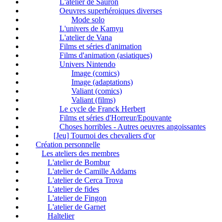
L'atelier de Sauron
Oeuvres superhéroiques diverses
Mode solo
L'univers de Kamyu
L'atelier de Vana
Films et séries d'animation
Films d'animation (asiatiques)
Univers Nintendo
Image (comics)
Image (adaptations)
Valiant (comics)
Valiant (films)
Le cycle de Franck Herbert
Films et séries d'Horreur/Epouvante
Choses horribles - Autres oeuvres angoissantes
[Jeu] Tournoi des chevaliers d'or
Création personnelle
Les ateliers des membres
L'atelier de Bombur
L'atelier de Camille Addams
L'atelier de Cerca Trova
L'atelier de fides
L'atelier de Fingon
L'atelier de Garnet
Haltelier