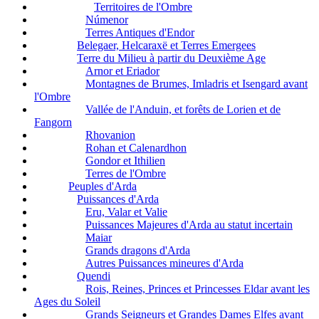
Territoires de l'Ombre
Númenor
Terres Antiques d'Endor
Belegaer, Helcaraxë et Terres Emergees
Terre du Milieu à partir du Deuxième Age
Arnor et Eriador
Montagnes de Brumes, Imladris et Isengard avant
l'Ombre
Vallée de l'Anduin, et forêts de Lorien et de
Fangorn
Rhovanion
Rohan et Calenardhon
Gondor et Ithilien
Terres de l'Ombre
Peuples d'Arda
Puissances d'Arda
Eru, Valar et Valie
Puissances Majeures d'Arda au statut incertain
Maiar
Grands dragons d'Arda
Autres Puissances mineures d'Arda
Quendi
Rois, Reines, Princes et Princesses Eldar avant les
Ages du Soleil
Grands Seigneurs et Grandes Dames Elfes avant