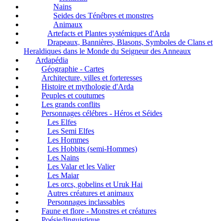
Nains
Seides des Ténébres et monstres
Animaux
Artefacts et Plantes systémiques d'Arda
Drapeaux, Bannières, Blasons, Symboles de Clans et
Heraldiques dans le Monde du Seigneur des Anneaux
Ardapédia
Géographie - Cartes
Architecture, villes et forteresses
Histoire et mythologie d'Arda
Peuples et coutumes
Les grands conflits
Personnages célébres - Héros et Séides
Les Elfes
Les Semi Elfes
Les Hommes
Les Hobbits (semi-Hommes)
Les Nains
Les Valar et les Valier
Les Maiar
Les orcs, gobelins et Uruk Hai
Autres créatures et animaux
Personnages inclassables
Faune et flore - Monstres et créatures
Poésie/linguistique