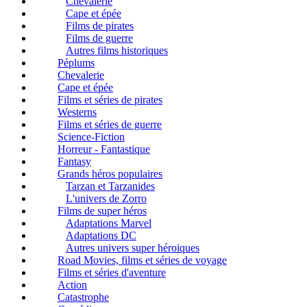
Chevalerie
Cape et épée
Films de pirates
Films de guerre
Autres films historiques
Péplums
Chevalerie
Cape et épée
Films et séries de pirates
Westerns
Films et séries de guerre
Science-Fiction
Horreur - Fantastique
Fantasy
Grands héros populaires
Tarzan et Tarzanides
L'univers de Zorro
Films de super héros
Adaptations Marvel
Adaptations DC
Autres univers super héroiques
Road Movies, films et séries de voyage
Films et séries d'aventure
Action
Catastrophe