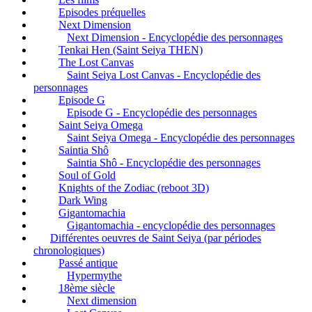
Episodes préquelles
Next Dimension
Next Dimension - Encyclopédie des personnages
Tenkai Hen (Saint Seiya THEN)
The Lost Canvas
Saint Seiya Lost Canvas - Encyclopédie des
personnages
Episode G
Episode G - Encyclopédie des personnages
Saint Seiya Omega
Saint Seiya Omega - Encyclopédie des personnages
Saintia Shô
Saintia Shô - Encyclopédie des personnages
Soul of Gold
Knights of the Zodiac (reboot 3D)
Dark Wing
Gigantomachia
Gigantomachia - encyclopédie des personnages
Différentes oeuvres de Saint Seiya (par périodes
chronologiques)
Passé antique
Hypermythe
18ème siècle
Next dimension