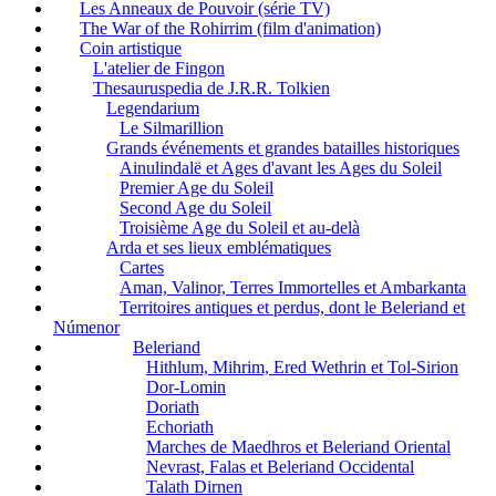
Les Anneaux de Pouvoir (série TV)
The War of the Rohirrim (film d'animation)
Coin artistique
L'atelier de Fingon
Thesauruspedia de J.R.R. Tolkien
Legendarium
Le Silmarillion
Grands événements et grandes batailles historiques
Ainulindalë et Ages d'avant les Ages du Soleil
Premier Age du Soleil
Second Age du Soleil
Troisième Age du Soleil et au-delà
Arda et ses lieux emblématiques
Cartes
Aman, Valinor, Terres Immortelles et Ambarkanta
Territoires antiques et perdus, dont le Beleriand et
Númenor
Beleriand
Hithlum, Mihrim, Ered Wethrin et Tol-Sirion
Dor-Lomin
Doriath
Echoriath
Marches de Maedhros et Beleriand Oriental
Nevrast, Falas et Beleriand Occidental
Talath Dirnen