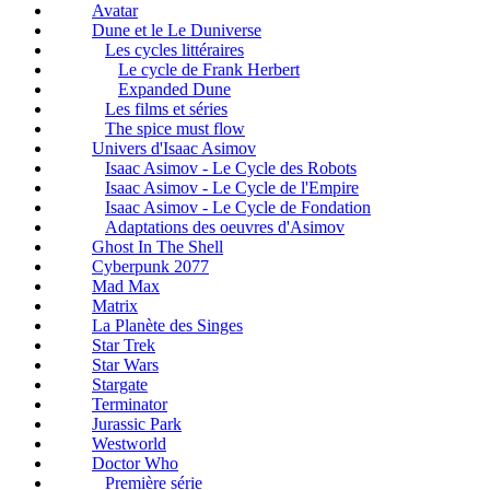
Avatar
Dune et le Le Duniverse
Les cycles littéraires
Le cycle de Frank Herbert
Expanded Dune
Les films et séries
The spice must flow
Univers d'Isaac Asimov
Isaac Asimov - Le Cycle des Robots
Isaac Asimov - Le Cycle de l'Empire
Isaac Asimov - Le Cycle de Fondation
Adaptations des oeuvres d'Asimov
Ghost In The Shell
Cyberpunk 2077
Mad Max
Matrix
La Planète des Singes
Star Trek
Star Wars
Stargate
Terminator
Jurassic Park
Westworld
Doctor Who
Première série