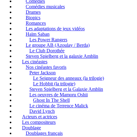
Comédies
Comédies musicales
Drames
Biopics
Romances
Les adaptations de jeux vidéos
Haïm Saban
Les Power Rangers
Le groupe AB (Azoulay / Berda)
Le Club Dorothée
Steven Spielberg et la galaxie Amblin
Les cinéastes
Nos cinéastes favoris
Peter Jackson
Le Seigneur des anneaux (la trilogie)
Le Hobbit (la trilogie)
Steven Spielberg et la Galaxie Amblin
Les oeuvres de Mamoru Oshii
Ghost In The Shell
Le cinéma de Terrence Malick
David Lynch
Acteurs et actrices
Les compositeurs
Doublage
Doublages français