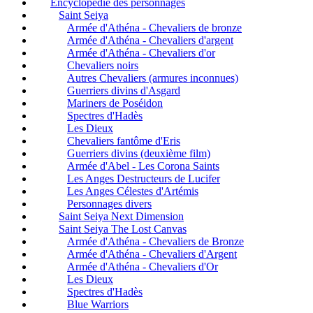
Encyclopédie des personnages
Saint Seiya
Armée d'Athéna - Chevaliers de bronze
Armée d'Athéna - Chevaliers d'argent
Armée d'Athéna - Chevaliers d'or
Chevaliers noirs
Autres Chevaliers (armures inconnues)
Guerriers divins d'Asgard
Mariners de Poséidon
Spectres d'Hadès
Les Dieux
Chevaliers fantôme d'Eris
Guerriers divins (deuxième film)
Armée d'Abel - Les Corona Saints
Les Anges Destructeurs de Lucifer
Les Anges Célestes d'Artémis
Personnages divers
Saint Seiya Next Dimension
Saint Seiya The Lost Canvas
Armée d'Athéna - Chevaliers de Bronze
Armée d'Athéna - Chevaliers d'Argent
Armée d'Athéna - Chevaliers d'Or
Les Dieux
Spectres d'Hadès
Blue Warriors