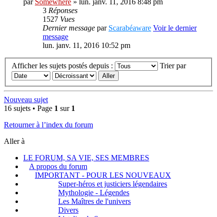
par
Somewhere
» lun. janv. 11, 2016 8:48 pm
3
Réponses
1527
Vues
Dernier message
par
Scarabéaware
Voir le dernier
message
lun. janv. 11, 2016 10:52 pm
Afficher les sujets postés depuis :
Trier par
Nouveau sujet
16 sujets • Page
1
sur
1
Retourner à l’index du forum
Aller à
LE FORUM, SA VIE, SES MEMBRES
A propos du forum
IMPORTANT - POUR LES NOUVEAUX
Super-héros et justiciers légendaires
Mythologie - Légendes
Les Maîtres de l'univers
Divers