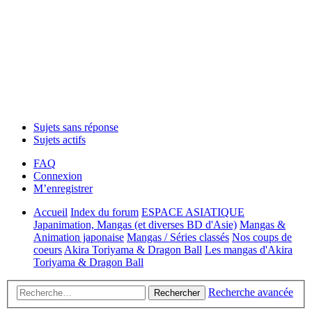
Sujets sans réponse
Sujets actifs
FAQ
Connexion
M’enregistrer
Accueil
Index du forum
ESPACE ASIATIQUE
Japanimation, Mangas (et diverses BD d'Asie)
Mangas &
Animation japonaise
Mangas / Séries classés
Nos coups de
coeurs
Akira Toriyama & Dragon Ball
Les mangas d'Akira
Toriyama & Dragon Ball
Recherche avancée
Rechercher