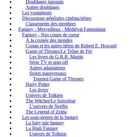
Doublages japonais
Autres doublages
Les youtubeurs
Discussions générales cinéma/séries
Classements des membres
Fantasy - Merveilleux - Médiéval Fantastique
Fantasy - Nos coups de coeur
À la croisée des mondes
Conan et les autres héros de Robert E. Howard
Game of Thrones/Le Trône de Fer
Les livres de G.R.R. Martin
Série TV et spin-off
Autres adaptations
Sujets transversaux
Tournoi Game of Thrones
Harry Potter
Les livres
Univers de Tolkien
The Witcher/Le Sorceleur
L'univers de Netflix
The Legend of Zelda
Les sous-genres de la fantasy
La fairy tale fantasy
La High Fantasy
Univers de Tolkien