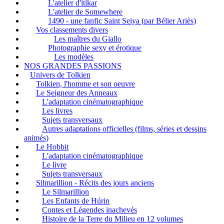
L'atelier d'itikar
L'atelier de Somewhere
1490 - une fanfic Saint Seiya (par Bélier Ariès)
Vos classements divers
Les maîtres du Giallo
Photographie sexy et érotique
Les modèles
NOS GRANDES PASSIONS
Univers de Tolkien
Tolkien, l'homme et son oeuvre
Le Seigneur des Anneaux
L'adaptation cinématographique
Les livres
Sujets transversaux
Autres adaptations officielles (films, séries et dessins
animés)
Le Hobbit
L'adaptation cinématographique
Le livre
Sujets transversaux
Silmarillion - Récits des jours anciens
Le Silmarillion
Les Enfants de Húrin
Contes et Légendes inachevés
Histoire de la Terre du Milieu en 12 volumes