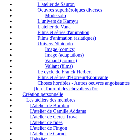
L'atelier de Sauron
Oeuvres superhéroiques diverses
Mode solo
L'univers de Kamyu
L'atelier de Vana
Films et séries d'animation
Films d'animation (asiatiques)
Univers Nintendo
Image (comics)
Image (adaptations)
Valiant (comics)
Valiant (films)
Le cycle de Franck Herbert
Films et séries d'Horreur/Epouvante
Choses horribles - Autres oeuvres angoissantes
[Jeu] Tournoi des chevaliers d'or
Création personnelle
Les ateliers des membres
L'atelier de Bombur
L'atelier de Camille Addams
L'atelier de Cerca Trova
L'atelier de fides
L'atelier de Fingon
L'atelier de Garnet
Haltelier