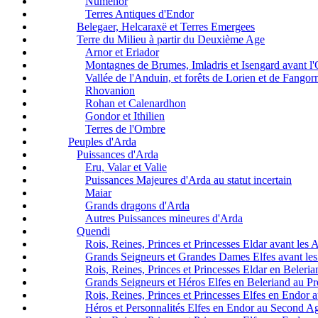
Númenor
Terres Antiques d'Endor
Belegaer, Helcaraxë et Terres Emergees
Terre du Milieu à partir du Deuxième Age
Arnor et Eriador
Montagnes de Brumes, Imladris et Isengard avant l
Vallée de l'Anduin, et forêts de Lorien et de Fangor
Rhovanion
Rohan et Calenardhon
Gondor et Ithilien
Terres de l'Ombre
Peuples d'Arda
Puissances d'Arda
Eru, Valar et Valie
Puissances Majeures d'Arda au statut incertain
Maiar
Grands dragons d'Arda
Autres Puissances mineures d'Arda
Quendi
Rois, Reines, Princes et Princesses Eldar avant les 
Grands Seigneurs et Grandes Dames Elfes avant les
Rois, Reines, Princes et Princesses Eldar en Beleri
Grands Seigneurs et Héros Elfes en Beleriand au P
Rois, Reines, Princes et Princesses Elfes en Endor
Héros et Personnalités Elfes en Endor au Second A