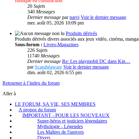
rubrique en construction
20
Sujets
340
Messages
Dernier message
par
narvi
Voir le dernier message
mer. août 05, 2026 10:09 pm
Produits dérivés
Produits dérivés divers associés aux jeux vidéo, cinéma, manga
Sous-forum :
Livres-Magazines
226
Sujets
11740
Messages
Dernier message
Re: Les playmobil DC dans Kin…
par
Scarabéaware
Voir le dernier message
dim. août 02, 2026 6:55 pm
Retourner à l’index du forum
Aller à
LE FORUM, SA VIE, SES MEMBRES
A propos du forum
IMPORTANT - POUR LES NOUVEAUX
Super-héros et justiciers légendaires
Mythologie - Légendes
Les Maîtres de l'univers
Divers