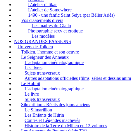
L'atelier d'itikar
L'atelier de Somewhere
1490 - une fanfic Saint Seiya (par Bélier Ariès)
Vos classements divers
Les maîtres du Giallo
Photographie sexy et érotique
Les modèles
NOS GRANDES PASSIONS
Univers de Tolkien
Tolkien, l'homme et son oeuvre
Le Seigneur des Anneaux
L'adaptation cinématographique
Les livres
Sujets transversaux
Autres adaptations officielles (films, séries et dessins ani
Le Hobbit
L'adaptation cinématographique
Le livre
Sujets transversaux
Silmarillion - Récits des jours anciens
Le Silmarillion
Les Enfants de Húrin
Contes et Légendes inachevés
Histoire de la Terre du Milieu en 12 volumes
Les Anneaux de Pouvoir (série TV)