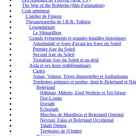
The War of the Rohirrim (film d'animation)
Coin artistique
L'atelier de Fingon
Thesauruspedia de J.R.R. Tolkien
Legendarium
Le Silmarillion
Grands événements et grandes batailles historiques
Ainulindalë et Ages d'avant les Ages du Soleil
Premier Age du Soleil
Second Age du Soleil
Troisième Age du Soleil et au-delà
Arda et ses lieux emblématiques
Cartes
Aman, Valinor, Terres Immortelles et Ambarkanta
Territoires antiques et perdus, dont le Beleriand et N
Beleriand
Hithlum, Mihrim, Ered Wethrin et Tol-Sirion
Dor-Lomin
Doriath
Echoriath
Marches de Maedhros et Beleriand Oriental
Nevrast, Falas et Beleriand Occidental
Talath Dirnen
Territoires de l'Ombre