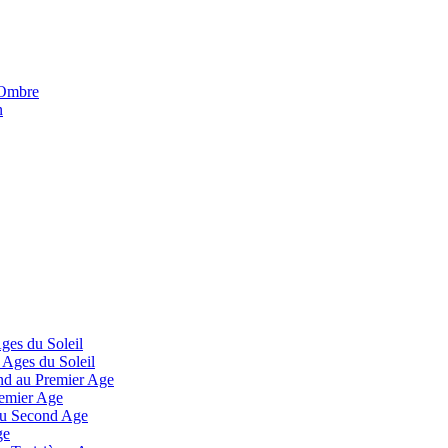
'Ombre
n
Ages du Soleil
 Ages du Soleil
and au Premier Age
remier Age
 au Second Age
ge