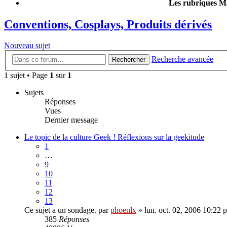
Les rubriques Ma
Conventions, Cosplays, Produits dérivés
Nouveau sujet
Recherche avancée
Rechercher
1 sujet • Page
1
sur
1
Sujets
Réponses
Vues
Dernier message
Le topic de la culture Geek ! Réflexions sur la geekitude
1
…
9
10
11
12
13
Ce sujet a un sondage.
par
phoenlx
» lun. oct. 02, 2006 10:22 
385
Réponses