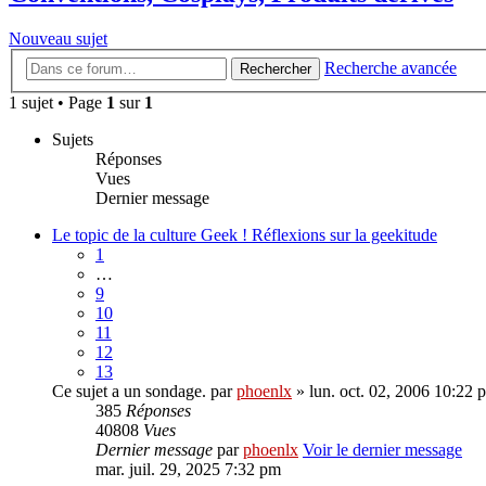
Nouveau sujet
Recherche avancée
Rechercher
1 sujet • Page
1
sur
1
Sujets
Réponses
Vues
Dernier message
Le topic de la culture Geek ! Réflexions sur la geekitude
1
…
9
10
11
12
13
Ce sujet a un sondage.
par
phoenlx
» lun. oct. 02, 2006 10:22 
385
Réponses
40808
Vues
Dernier message
par
phoenlx
Voir le dernier message
mar. juil. 29, 2025 7:32 pm