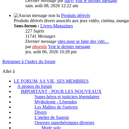
Dernier message
par
narvi
Voir le dernier message
sam. août 08, 2026 12:22 am
Produits dérivés
Produits dérivés divers associés aux jeux vidéo, cinéma, manga
Sous-forum :
Livres-Magazines
227
Sujets
11741
Messages
Dernier message
sites pour se faire des vitri…
par
phoenlx
Voir le dernier message
jeu. août 06, 2026 10:28 pm
Retourner à l’index du forum
Aller à
LE FORUM, SA VIE, SES MEMBRES
A propos du forum
IMPORTANT - POUR LES NOUVEAUX
Super-héros et justiciers légendaires
Mythologie - Légendes
Les Maîtres de l'univers
Divers
L'atelier de Sauron
Oeuvres superhéroiques diverses
Mode solo