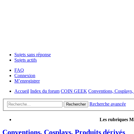
Sujets sans réponse
Sujets actifs
FAQ
Connexion
M’enregistrer
Accueil
Index du forum
COIN GEEK
Conventions, Cosplays, 
Recherche avancée
Rechercher
Les rubriques Ma
Conventions, Cosplays, Produits dérivés