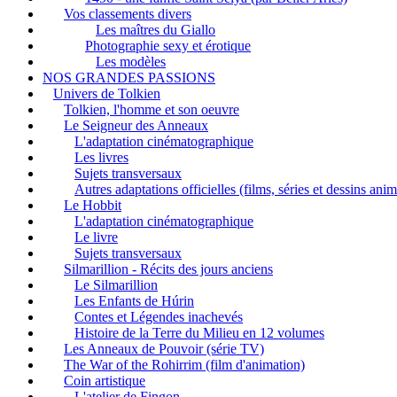
Vos classements divers
Les maîtres du Giallo
Photographie sexy et érotique
Les modèles
NOS GRANDES PASSIONS
Univers de Tolkien
Tolkien, l'homme et son oeuvre
Le Seigneur des Anneaux
L'adaptation cinématographique
Les livres
Sujets transversaux
Autres adaptations officielles (films, séries et dessins ani
Le Hobbit
L'adaptation cinématographique
Le livre
Sujets transversaux
Silmarillion - Récits des jours anciens
Le Silmarillion
Les Enfants de Húrin
Contes et Légendes inachevés
Histoire de la Terre du Milieu en 12 volumes
Les Anneaux de Pouvoir (série TV)
The War of the Rohirrim (film d'animation)
Coin artistique
L'atelier de Fingon