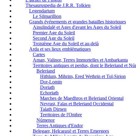
Thesauruspedia de J.R.R. Tolkien
Legendarium
Le Silmarillion
Grands événements et grandes batailles historiques
Ainulindalë et Ages d'avant les Ages du Soleil
Premier Age du Soleil
Second Age du Soleil
Troisième Age du Soleil et au-delà
Arda et ses lieux emblématiques
Cartes
Aman, Valinor, Terres Immortelles et Ambarkanta
Territoires antiques et perdus, dont le Beleriand et N
Beleriand
Hithlum, Mihrim, Ered Wethrin et Tol-Sirion
Dor-Lomin
Doriath
Echoriath
Marches de Maedhros et Beleriand Oriental
Nevrast, Falas et Beleriand Occidental
Talath Dirnen
Territoires de l'Ombre
Númenor
Terres Antiques d'Endor
Belegaer, Helcaraxë et Terres Emergees