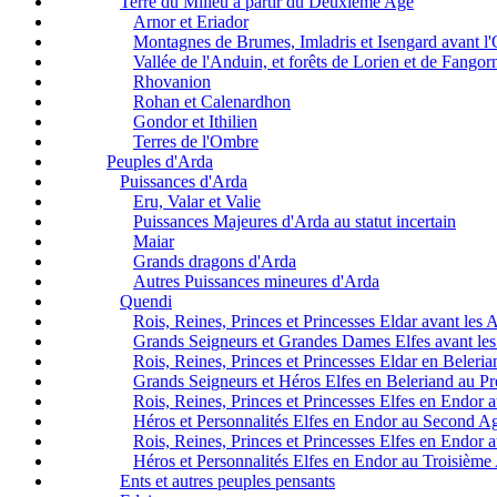
Terre du Milieu à partir du Deuxième Age
Arnor et Eriador
Montagnes de Brumes, Imladris et Isengard avant l
Vallée de l'Anduin, et forêts de Lorien et de Fangor
Rhovanion
Rohan et Calenardhon
Gondor et Ithilien
Terres de l'Ombre
Peuples d'Arda
Puissances d'Arda
Eru, Valar et Valie
Puissances Majeures d'Arda au statut incertain
Maiar
Grands dragons d'Arda
Autres Puissances mineures d'Arda
Quendi
Rois, Reines, Princes et Princesses Eldar avant les 
Grands Seigneurs et Grandes Dames Elfes avant les
Rois, Reines, Princes et Princesses Eldar en Beleri
Grands Seigneurs et Héros Elfes en Beleriand au P
Rois, Reines, Princes et Princesses Elfes en Endor
Héros et Personnalités Elfes en Endor au Second A
Rois, Reines, Princes et Princesses Elfes en Endor
Héros et Personnalités Elfes en Endor au Troisième
Ents et autres peuples pensants