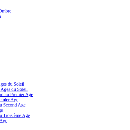
'Ombre
n
Ages du Soleil
 Ages du Soleil
and au Premier Age
remier Age
 au Second Age
ge
 au Troisième Age
 Age