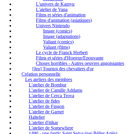
L'univers de Kamyu
L'atelier de Vana
Films et séries d'animation
Films d'animation (asiatiques)
Univers Nintendo
Image (comics)
Image (adaptations)
Valiant (comics)
Valiant (films)
Le cycle de Franck Herbert
Films et séries d'Horreur/Epouvante
Choses horribles - Autres oeuvres angoissantes
[Jeu] Tournoi des chevaliers d'or
Création personnelle
Les ateliers des membres
L'atelier de Bombur
L'atelier de Camille Addams
L'atelier de Cerca Trova
L'atelier de fides
L'atelier de Fingon
L'atelier de Garnet
Haltelier
L'atelier d'itikar
L'atelier de Somewhere
1490 - une fanfic Saint Seiya (par Bélier Ariès)