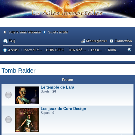
Sujets sans réponse
Sujets actifs
FAQ
M’enregistrer
Connexion
Accueil
Index du forum
COIN GEEK
Jeux vidéo, jeux de plateau
Les univers de jeux vidéos
Tomb Raider
ec
he
Tomb Raider
rc
he
Forum
r
Le temple de Lara
Sujets :
26
Les jeux de Core Design
Sujets :
9