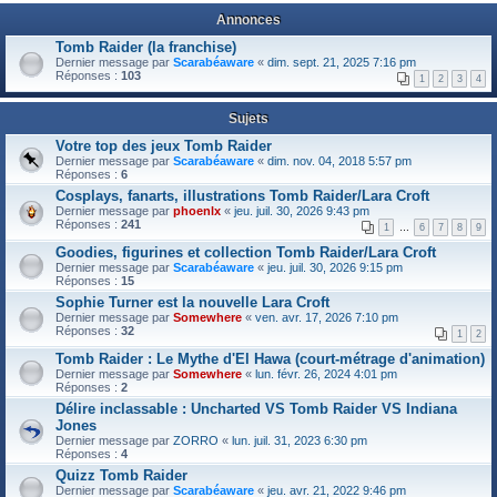
Annonces
Tomb Raider (la franchise)
Dernier message par
Scarabéaware
«
dim. sept. 21, 2025 7:16 pm
Réponses :
103
1
2
3
4
Sujets
Votre top des jeux Tomb Raider
Dernier message par
Scarabéaware
«
dim. nov. 04, 2018 5:57 pm
Réponses :
6
Cosplays, fanarts, illustrations Tomb Raider/Lara Croft
Dernier message par
phoenlx
«
jeu. juil. 30, 2026 9:43 pm
Réponses :
241
1
…
6
7
8
9
Goodies, figurines et collection Tomb Raider/Lara Croft
Dernier message par
Scarabéaware
«
jeu. juil. 30, 2026 9:15 pm
Réponses :
15
Sophie Turner est la nouvelle Lara Croft
Dernier message par
Somewhere
«
ven. avr. 17, 2026 7:10 pm
Réponses :
32
1
2
Tomb Raider : Le Mythe d'El Hawa (court-métrage d'animation)
Dernier message par
Somewhere
«
lun. févr. 26, 2024 4:01 pm
Réponses :
2
Délire inclassable : Uncharted VS Tomb Raider VS Indiana
Jones
Dernier message par
ZORRO
«
lun. juil. 31, 2023 6:30 pm
Réponses :
4
Quizz Tomb Raider
Dernier message par
Scarabéaware
«
jeu. avr. 21, 2022 9:46 pm