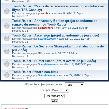
Réponses :
10
Tomb Raider : 25 ans de renaissance (émission Youtube avec
Illyne TRS Cosplay)
Dernier message par
phoenlx
«
sam. juin 12, 2021 3:05 pm
Réponses :
2
Tomb Raider : Anniversary Edition (projet abandonné de
remake du premier jeu Tomb Raider)
Dernier message par
Somewhere
«
mer. janv. 13, 2021 8:19 pm
Réponses :
3
Tomb Raider : Ascension (projet abandonné de jeu vidéo)
Dernier message par
Scarabéaware
«
sam. juin 01, 2019 1:17 pm
Réponses :
1
Tomb Raider : Le Secret de Shangri-La (projet abandonné de
jeu vidéo)
Dernier message par
Náin
«
mer. août 08, 2018 9:09 pm
Réponses :
9
Tomb Raider : Hunter Island (projet avorté de jeu vidéo)
Dernier message par
Scarabéaware
«
mar. déc. 19, 2017 9:55 pm
Réponses :
1
Tomb Raider Reborn (fan-film)
Dernier message par
Scarabéaware
«
lun. févr. 22, 2016 11:09 pm
Réponses :
3
Afficher les sujets postés depuis :
Trier par