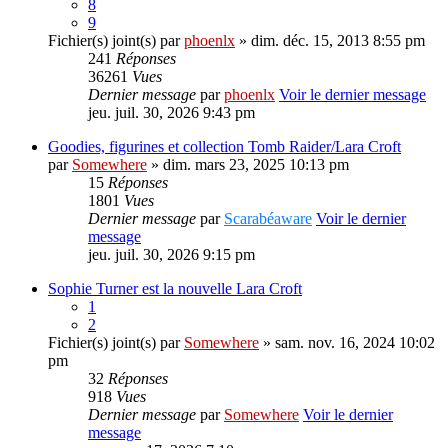
8
9
Fichier(s) joint(s)
par
phoenlx
» dim. déc. 15, 2013 8:55 pm
241
Réponses
36261
Vues
Dernier message
par
phoenlx
Voir le dernier message
jeu. juil. 30, 2026 9:43 pm
Goodies, figurines et collection Tomb Raider/Lara Croft
par
Somewhere
» dim. mars 23, 2025 10:13 pm
15
Réponses
1801
Vues
Dernier message
par
Scarabéaware
Voir le dernier
message
jeu. juil. 30, 2026 9:15 pm
Sophie Turner est la nouvelle Lara Croft
1
2
Fichier(s) joint(s)
par
Somewhere
» sam. nov. 16, 2024 10:02
pm
32
Réponses
918
Vues
Dernier message
par
Somewhere
Voir le dernier
message