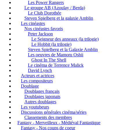
Les Power Rangers
Le groupe AB (Azoulay / Berda)
Le Club Dorothée
Steven Spielberg et la galaxie Amblin
Les cinéastes
Nos cinéastes favoris
Peter Jackson
Le Seigneur des anneaux (la trilogie)
Le Hobbit (la trilogie)
Steven Spielberg et la Galaxie Amblin
Les oeuvres de Mamoru Oshii
Ghost In The Shell
Le cinéma de Terrence Malick
David Lynch
Acteurs et actrices
Les compositeurs
Doublage
Doublages français
Doublages japonais
Autres doublages
Les youtubeurs
Discussions générales cinéma/séries
Classements des membres
Fantasy - Merveilleux - Médiéval Fantastique
Fantasy - Nos coups de coeur