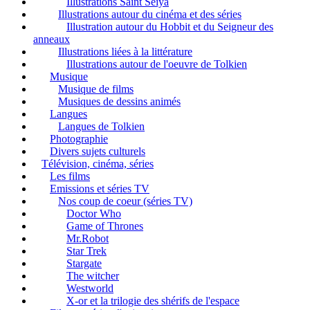
Illustrations Saint Seiya
Illustrations autour du cinéma et des séries
Illustration autour du Hobbit et du Seigneur des
anneaux
Illustrations liées à la littérature
Illustrations autour de l'oeuvre de Tolkien
Musique
Musique de films
Musiques de dessins animés
Langues
Langues de Tolkien
Photographie
Divers sujets culturels
Télévision, cinéma, séries
Les films
Emissions et séries TV
Nos coup de coeur (séries TV)
Doctor Who
Game of Thrones
Mr.Robot
Star Trek
Stargate
The witcher
Westworld
X-or et la trilogie des shérifs de l'espace