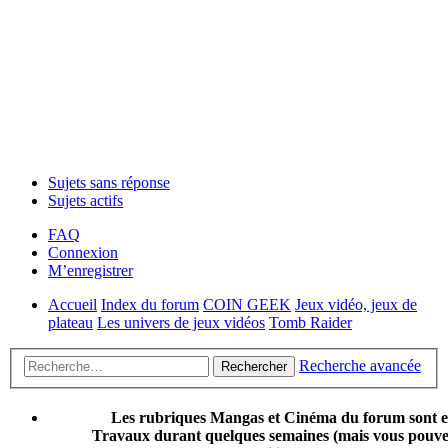
Sujets sans réponse
Sujets actifs
FAQ
Connexion
M’enregistrer
Accueil
Index du forum
COIN GEEK
Jeux vidéo, jeux de
plateau
Les univers de jeux vidéos
Tomb Raider
Recherche avancée
Rechercher
Les rubriques Mangas et Cinéma du forum sont 
Travaux durant quelques semaines (mais vous pouvez