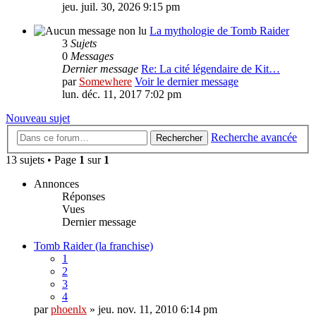
jeu. juil. 30, 2026 9:15 pm
La mythologie de Tomb Raider
3
Sujets
0
Messages
Dernier message
Re: La cité légendaire de Kit…
par
Somewhere
Voir le dernier message
lun. déc. 11, 2017 7:02 pm
Nouveau sujet
Recherche avancée
Rechercher
13 sujets • Page
1
sur
1
Annonces
Réponses
Vues
Dernier message
Tomb Raider (la franchise)
1
2
3
4
par
phoenlx
» jeu. nov. 11, 2010 6:14 pm