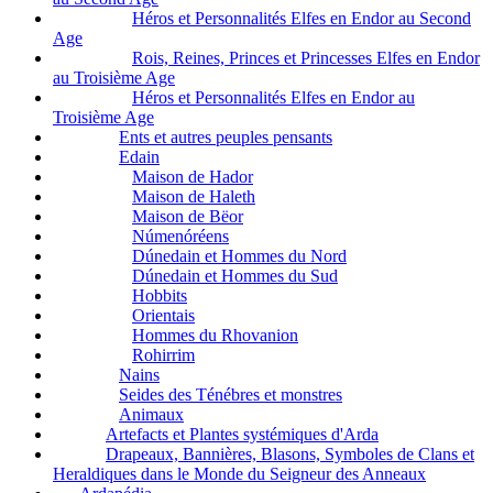
Héros et Personnalités Elfes en Endor au Second
Age
Rois, Reines, Princes et Princesses Elfes en Endor
au Troisième Age
Héros et Personnalités Elfes en Endor au
Troisième Age
Ents et autres peuples pensants
Edain
Maison de Hador
Maison de Haleth
Maison de Bëor
Númenóréens
Dúnedain et Hommes du Nord
Dúnedain et Hommes du Sud
Hobbits
Orientais
Hommes du Rhovanion
Rohirrim
Nains
Seides des Ténébres et monstres
Animaux
Artefacts et Plantes systémiques d'Arda
Drapeaux, Bannières, Blasons, Symboles de Clans et
Heraldiques dans le Monde du Seigneur des Anneaux