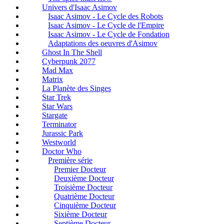
Univers d'Isaac Asimov
Isaac Asimov - Le Cycle des Robots
Isaac Asimov - Le Cycle de l'Empire
Isaac Asimov - Le Cycle de Fondation
Adaptations des oeuvres d'Asimov
Ghost In The Shell
Cyberpunk 2077
Mad Max
Matrix
La Planète des Singes
Star Trek
Star Wars
Stargate
Terminator
Jurassic Park
Westworld
Doctor Who
Première série
Premier Docteur
Deuxième Docteur
Troisième Docteur
Quatrième Docteur
Cinquième Docteur
Sixième Docteur
Septième Docteur