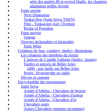
série des années 80 et revival Hadès, les chapitres
adaptation netflix récente
Futur proche
Next Dimension
Tenkai Hen (Saint Seiya THEN)
Film - Tenkai-hen josō: Overture
Rerise of Poseidon
Futur moyen
Omega
Oeuvres inclassables et bizaroïdes
Dark Wing
Créations de fans, cosplays, fanfics, illustrations
Les créations des membres du forum
L'univers de Camille Addams (fanfics, fanarts)
Fanfics et univers de Bélier Aries
1490 - une fanfic par Bélier Aries
Projet : Hypermythe en vidéo
Décors et customs
Encyclopédie des personnages
Saint Seiya
Armée d'Athéna - Chevaliers de bronze
Armée d'Athéna - Chevaliers d'argent
Armée d'Athéna - Chevaliers d'or
Chevaliers noirs
Autres Chevaliers (armures inconnues)