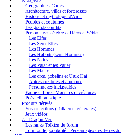
Ardapédia
Géographie - Cartes
Architecture, villes et forteresses
Histoire et mythologie d'Arda
Peuples et coutumes
Les grands conflits
Personnages célébres - Héros et Séides
Les Elfes
Les Semi Elfes
Les Hommes
Les Hobbits (semi-Hommes)
Les Nains
Les Valar et les Valier
Les Maiar
Les orcs, gobelins et Uruk Hai
Autres créatures et animaux
Personnages inclassables
Faune et flore - Monstres et créatures
Poésie/linguistique
Produits dérivés
Vos collections (Tolkien et générales)
Jeux vidéos
Au Dragon Vert
Les rangs Tolkien du forum
Tournoi de popularité - Personnages des Terres du