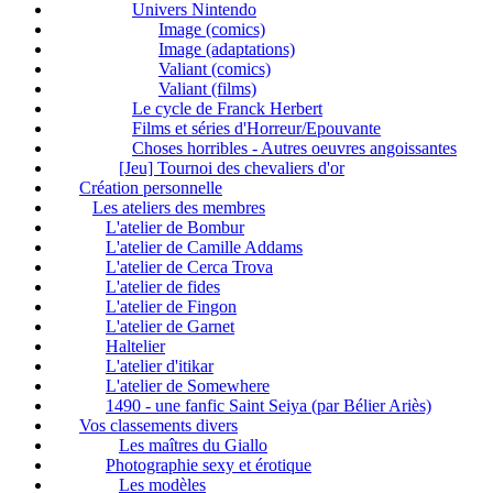
Univers Nintendo
Image (comics)
Image (adaptations)
Valiant (comics)
Valiant (films)
Le cycle de Franck Herbert
Films et séries d'Horreur/Epouvante
Choses horribles - Autres oeuvres angoissantes
[Jeu] Tournoi des chevaliers d'or
Création personnelle
Les ateliers des membres
L'atelier de Bombur
L'atelier de Camille Addams
L'atelier de Cerca Trova
L'atelier de fides
L'atelier de Fingon
L'atelier de Garnet
Haltelier
L'atelier d'itikar
L'atelier de Somewhere
1490 - une fanfic Saint Seiya (par Bélier Ariès)
Vos classements divers
Les maîtres du Giallo
Photographie sexy et érotique
Les modèles