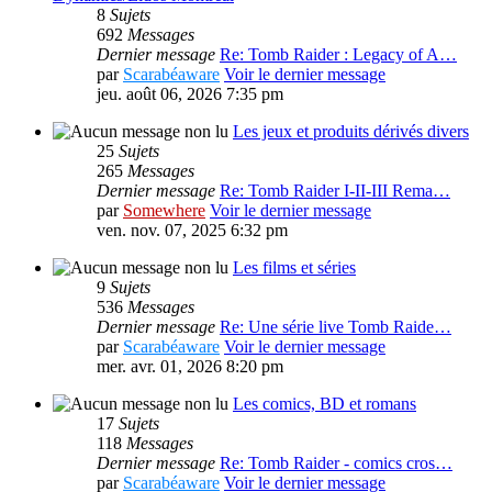
8
Sujets
692
Messages
Dernier message
Re: Tomb Raider : Legacy of A…
par
Scarabéaware
Voir le dernier message
jeu. août 06, 2026 7:35 pm
Les jeux et produits dérivés divers
25
Sujets
265
Messages
Dernier message
Re: Tomb Raider I-II-III Rema…
par
Somewhere
Voir le dernier message
ven. nov. 07, 2025 6:32 pm
Les films et séries
9
Sujets
536
Messages
Dernier message
Re: Une série live Tomb Raide…
par
Scarabéaware
Voir le dernier message
mer. avr. 01, 2026 8:20 pm
Les comics, BD et romans
17
Sujets
118
Messages
Dernier message
Re: Tomb Raider - comics cros…
par
Scarabéaware
Voir le dernier message