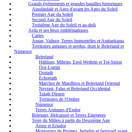
Grands événements et grandes batailles historiques
Ainulindalë et Ages d'avant les Ages du Soleil
Premier Age du Soleil
Second Age du Soleil
Troisième Age du Soleil et au-delà
Arda et ses lieux emblématiques
Cartes
Aman, Valinor, Terres Immortelles et Ambarkanta
Territoires antiques et perdus, dont le Beleriand et
Númenor
Beleriand
Hithlum, Mihrim, Ered Wethrin et Tol-Sirion
Dor-Lomin
Doriath
Echoriath
Marches de Maedhros et Beleriand Oriental
Nevrast, Falas et Beleriand Occidental
Talath Dirnen
Territoires de l'Ombre
Númenor
Terres Antiques d'Endor
Belegaer, Helcaraxë et Terres Emergees
Terre du Milieu à partir du Deuxième Age
Arnor et Eriador
Montagnes de Brumes, Imladris et Isengard avant