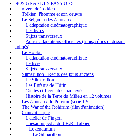
NOS GRANDES PASSIONS
Univers de Tolkien
Tolkien, l'homme et son oeuvre
Le Seigneur des Anneaux
L'adaptation cinématographique
Les livres
Sujets transversaux
Autres adaptations officielles (films, séries et dessins
animés)
Le Hobbit
L'adaptation cinématographique
Le livre
Sujets transversaux
Silmarillion - Récits des jours anciens
Le Silmarillion
Les Enfants de Húrin
Contes et Légendes inachevés
Histoire de la Terre du Milieu en 12 volumes
Les Anneaux de Pouvoir (série TV)
The War of the Rohirrim (film d'animation)
Coin artistique
L'atelier de Fingon
Thesauruspedia de J.R.R. Tolkien
Legendarium
Le Silmarillion