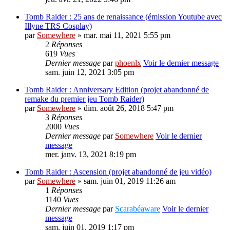
Tomb Raider : 25 ans de renaissance (émission Youtube avec
Illyne TRS Cosplay)
par
Somewhere
» mar. mai 11, 2021 5:55 pm
2
Réponses
619
Vues
Dernier message
par
phoenlx
Voir le dernier message
sam. juin 12, 2021 3:05 pm
Tomb Raider : Anniversary Edition (projet abandonné de
remake du premier jeu Tomb Raider)
par
Somewhere
» dim. août 26, 2018 5:47 pm
3
Réponses
2000
Vues
Dernier message
par
Somewhere
Voir le dernier
message
mer. janv. 13, 2021 8:19 pm
Tomb Raider : Ascension (projet abandonné de jeu vidéo)
par
Somewhere
» sam. juin 01, 2019 11:26 am
1
Réponses
1140
Vues
Dernier message
par
Scarabéaware
Voir le dernier
message
sam. juin 01, 2019 1:17 pm