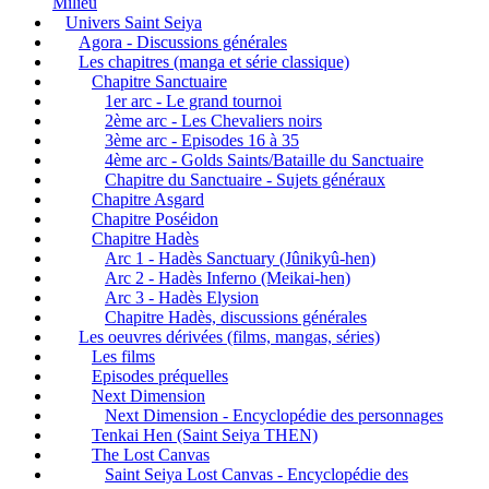
Milieu
Univers Saint Seiya
Agora - Discussions générales
Les chapitres (manga et série classique)
Chapitre Sanctuaire
1er arc - Le grand tournoi
2ème arc - Les Chevaliers noirs
3ème arc - Episodes 16 à 35
4ème arc - Golds Saints/Bataille du Sanctuaire
Chapitre du Sanctuaire - Sujets généraux
Chapitre Asgard
Chapitre Poséidon
Chapitre Hadès
Arc 1 - Hadès Sanctuary (Jûnikyû-hen)
Arc 2 - Hadès Inferno (Meikai-hen)
Arc 3 - Hadès Elysion
Chapitre Hadès, discussions générales
Les oeuvres dérivées (films, mangas, séries)
Les films
Episodes préquelles
Next Dimension
Next Dimension - Encyclopédie des personnages
Tenkai Hen (Saint Seiya THEN)
The Lost Canvas
Saint Seiya Lost Canvas - Encyclopédie des