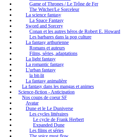
Game of Thrones / Le Trône de Fer
The Witcher/Le Sorceleur
La science fantasy
La Space Fantasy
Sword and Sorcery
Conan et les autres héros de Robert E. Howard
Les barbares dans la pop culture
La fantasy arthurienne
Romans et auteurs
Films, séries, adaptations
La light fantasy
La romantic fantasy
L'urban fantasy
la bit-lit
La fantasy animalière
La fantasy dans les mangas et animes
Science-fiction - Anticipation
Nos coups de coeur SF
Avatar
Dune et le Le Duniverse
Les cycles littéraires
Le cycle de Frank Herbert
Expanded Dune
Les films et séries
The spice must flow