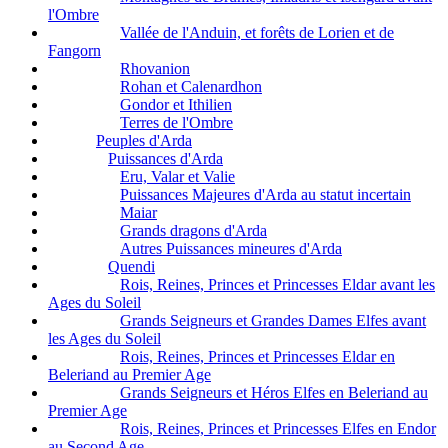
l'Ombre
Vallée de l'Anduin, et forêts de Lorien et de
Fangorn
Rhovanion
Rohan et Calenardhon
Gondor et Ithilien
Terres de l'Ombre
Peuples d'Arda
Puissances d'Arda
Eru, Valar et Valie
Puissances Majeures d'Arda au statut incertain
Maiar
Grands dragons d'Arda
Autres Puissances mineures d'Arda
Quendi
Rois, Reines, Princes et Princesses Eldar avant les
Ages du Soleil
Grands Seigneurs et Grandes Dames Elfes avant
les Ages du Soleil
Rois, Reines, Princes et Princesses Eldar en
Beleriand au Premier Age
Grands Seigneurs et Héros Elfes en Beleriand au
Premier Age
Rois, Reines, Princes et Princesses Elfes en Endor
au Second Age