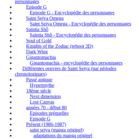
personnages
Episode G
Episode G - Encyclopédie des personnages
Saint Seiya Omega
Saint Seiya Omega - Encyclopédie des personnages
Saintia Shô
Saintia Shô - Encyclopédie des personnages
Soul of Gold
Knights of the Zodiac (reboot 3D)
Dark Wing
Gigantomachia
Gigantomachia - encyclopédie des personnages
Différentes oeuvres de Saint Seiya (par périodes
chronologiques)
Passé antique
Hypermythe
18ème siècle
Next dimension
Lost Canvas
années 70 - début 80
Episodes préquelles
Episode G
Présent (1986-1987)
saint seiya (manga originel)
adaptations du manga originel