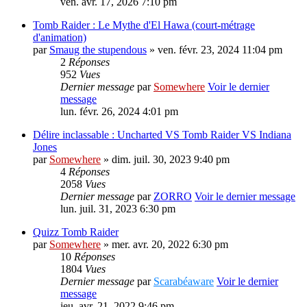
ven. avr. 17, 2026 7:10 pm
Tomb Raider : Le Mythe d'El Hawa (court-métrage
d'animation)
par
Smaug the stupendous
» ven. févr. 23, 2024 11:04 pm
2
Réponses
952
Vues
Dernier message
par
Somewhere
Voir le dernier
message
lun. févr. 26, 2024 4:01 pm
Délire inclassable : Uncharted VS Tomb Raider VS Indiana
Jones
par
Somewhere
» dim. juil. 30, 2023 9:40 pm
4
Réponses
2058
Vues
Dernier message
par
ZORRO
Voir le dernier message
lun. juil. 31, 2023 6:30 pm
Quizz Tomb Raider
par
Somewhere
» mer. avr. 20, 2022 6:30 pm
10
Réponses
1804
Vues
Dernier message
par
Scarabéaware
Voir le dernier
message
jeu. avr. 21, 2022 9:46 pm