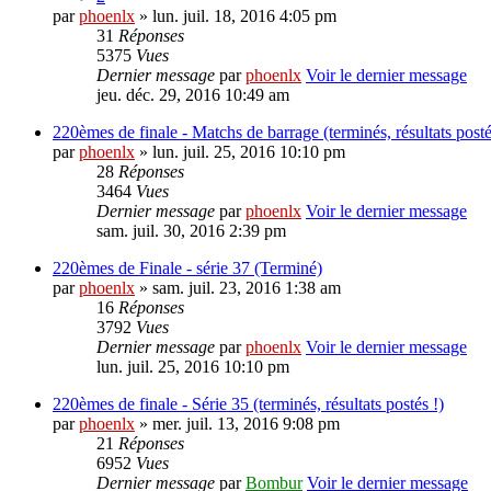
par
phoenlx
» lun. juil. 18, 2016 4:05 pm
31
Réponses
5375
Vues
Dernier message
par
phoenlx
Voir le dernier message
jeu. déc. 29, 2016 10:49 am
220èmes de finale - Matchs de barrage (terminés, résultats posté
par
phoenlx
» lun. juil. 25, 2016 10:10 pm
28
Réponses
3464
Vues
Dernier message
par
phoenlx
Voir le dernier message
sam. juil. 30, 2016 2:39 pm
220èmes de Finale - série 37 (Terminé)
par
phoenlx
» sam. juil. 23, 2016 1:38 am
16
Réponses
3792
Vues
Dernier message
par
phoenlx
Voir le dernier message
lun. juil. 25, 2016 10:10 pm
220èmes de finale - Série 35 (terminés, résultats postés !)
par
phoenlx
» mer. juil. 13, 2016 9:08 pm
21
Réponses
6952
Vues
Dernier message
par
Bombur
Voir le dernier message