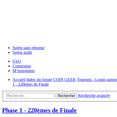
Sujets sans réponse
Sujets actifs
FAQ
Connexion
M’enregistrer
Accueil
Index du forum
COIN GEEK
Tournois - Loups garous
1 - 220èmes de Finale
Recherche avancée
Rechercher
Phase 1 - 220èmes de Finale