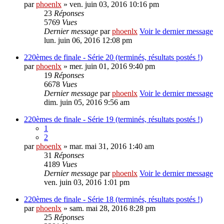
par
phoenlx
» ven. juin 03, 2016 10:16 pm
23
Réponses
5769
Vues
Dernier message
par
phoenlx
Voir le dernier message
lun. juin 06, 2016 12:08 pm
220èmes de finale - Série 20 (terminés, résultats postés !)
par
phoenlx
» mer. juin 01, 2016 9:40 pm
19
Réponses
6678
Vues
Dernier message
par
phoenlx
Voir le dernier message
dim. juin 05, 2016 9:56 am
220èmes de finale - Série 19 (terminés, résultats postés !)
1
2
par
phoenlx
» mar. mai 31, 2016 1:40 am
31
Réponses
4189
Vues
Dernier message
par
phoenlx
Voir le dernier message
ven. juin 03, 2016 1:01 pm
220èmes de finale - Série 18 (terminés, résultats postés !)
par
phoenlx
» sam. mai 28, 2016 8:28 pm
25
Réponses