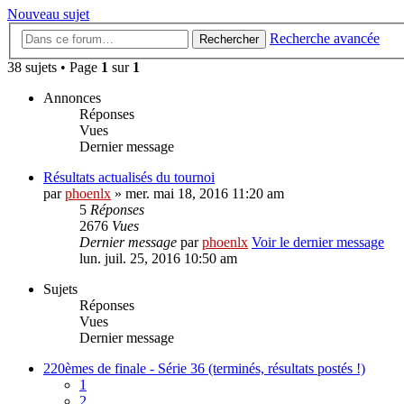
Nouveau sujet
Recherche avancée
Rechercher
38 sujets • Page
1
sur
1
Annonces
Réponses
Vues
Dernier message
Résultats actualisés du tournoi
par
phoenlx
» mer. mai 18, 2016 11:20 am
5
Réponses
2676
Vues
Dernier message
par
phoenlx
Voir le dernier message
lun. juil. 25, 2016 10:50 am
Sujets
Réponses
Vues
Dernier message
220èmes de finale - Série 36 (terminés, résultats postés !)
1
2