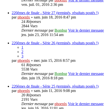
Dernier message
par
phoenlx
Voir le dernier message
ven. juil. 01, 2016 2:36 pm
220èmes de finale - Série 27 (terminés, résultats postés !)
par
phoenlx
» sam. juin 18, 2016 8:47 pm
24
Réponses
2844
Vues
Dernier message
par
Bombur
Voir le dernier message
jeu. juin 23, 2016 11:54 am
220èmes de finale - Série 26 (terminés, résultats postés !)
1
2
3
par
phoenlx
» mer. juin 15, 2016 8:57 pm
61
Réponses
5538
Vues
Dernier message
par
Bombur
Voir le dernier message
dim. juin 19, 2016 8:18 pm
220èmes de finale - Série 25 (terminés, résultats postés !)
par
phoenlx
» sam. juin 11, 2016 9:08 pm
20
Réponses
2191
Vues
Dernier message
par
phoenlx
Voir le dernier message
jeu. juin 16, 2016 11:01 am