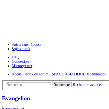
Sujets sans réponse
Sujets actifs
FAQ
Connexion
M’enregistrer
Accueil
Index du forum
ESPACE ASIATIQUE
Japanimation, 
Recherche avancée
Rechercher
Evangelion
Nouveau sujet