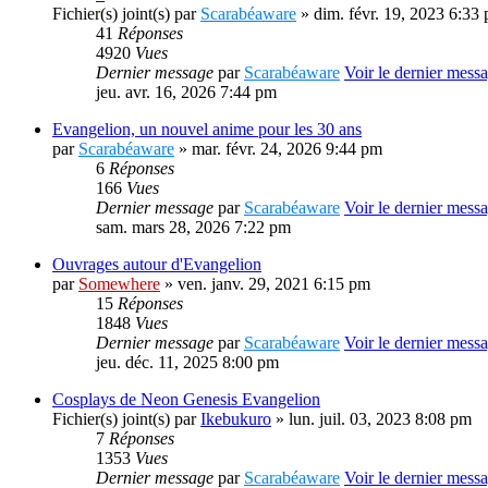
Fichier(s) joint(s)
par
Scarabéaware
» dim. févr. 19, 2023 6:33
41
Réponses
4920
Vues
Dernier message
par
Scarabéaware
Voir le dernier mess
jeu. avr. 16, 2026 7:44 pm
Evangelion, un nouvel anime pour les 30 ans
par
Scarabéaware
» mar. févr. 24, 2026 9:44 pm
6
Réponses
166
Vues
Dernier message
par
Scarabéaware
Voir le dernier mess
sam. mars 28, 2026 7:22 pm
Ouvrages autour d'Evangelion
par
Somewhere
» ven. janv. 29, 2021 6:15 pm
15
Réponses
1848
Vues
Dernier message
par
Scarabéaware
Voir le dernier mess
jeu. déc. 11, 2025 8:00 pm
Cosplays de Neon Genesis Evangelion
Fichier(s) joint(s)
par
Ikebukuro
» lun. juil. 03, 2023 8:08 pm
7
Réponses
1353
Vues
Dernier message
par
Scarabéaware
Voir le dernier mess