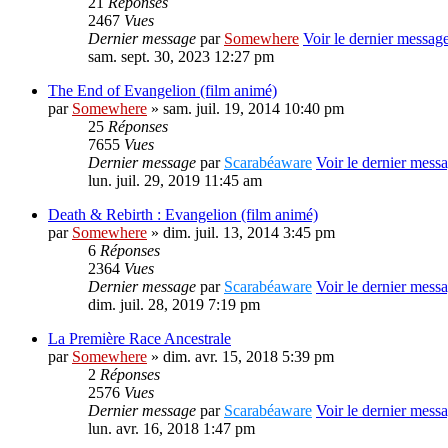
21
Réponses
2467
Vues
Dernier message
par
Somewhere
Voir le dernier messag
sam. sept. 30, 2023 12:27 pm
The End of Evangelion (film animé)
par
Somewhere
» sam. juil. 19, 2014 10:40 pm
25
Réponses
7655
Vues
Dernier message
par
Scarabéaware
Voir le dernier mess
lun. juil. 29, 2019 11:45 am
Death & Rebirth : Evangelion (film animé)
par
Somewhere
» dim. juil. 13, 2014 3:45 pm
6
Réponses
2364
Vues
Dernier message
par
Scarabéaware
Voir le dernier mess
dim. juil. 28, 2019 7:19 pm
La Première Race Ancestrale
par
Somewhere
» dim. avr. 15, 2018 5:39 pm
2
Réponses
2576
Vues
Dernier message
par
Scarabéaware
Voir le dernier mess
lun. avr. 16, 2018 1:47 pm