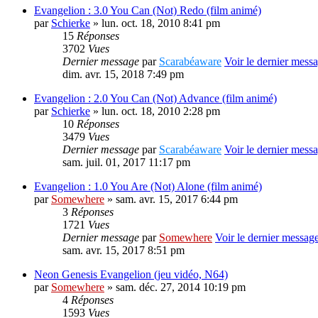
Evangelion : 3.0 You Can (Not) Redo (film animé)
par
Schierke
» lun. oct. 18, 2010 8:41 pm
15
Réponses
3702
Vues
Dernier message
par
Scarabéaware
Voir le dernier mess
dim. avr. 15, 2018 7:49 pm
Evangelion : 2.0 You Can (Not) Advance (film animé)
par
Schierke
» lun. oct. 18, 2010 2:28 pm
10
Réponses
3479
Vues
Dernier message
par
Scarabéaware
Voir le dernier mess
sam. juil. 01, 2017 11:17 pm
Evangelion : 1.0 You Are (Not) Alone (film animé)
par
Somewhere
» sam. avr. 15, 2017 6:44 pm
3
Réponses
1721
Vues
Dernier message
par
Somewhere
Voir le dernier messag
sam. avr. 15, 2017 8:51 pm
Neon Genesis Evangelion (jeu vidéo, N64)
par
Somewhere
» sam. déc. 27, 2014 10:19 pm
4
Réponses
1593
Vues