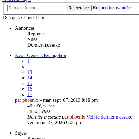
Recherche avancée
Rechercher
18 sujets • Page
1
sur
1
Annonces
Réponses
Vues
Dernier message
Neon Genesis Evangelion
1
…
13
14
15
16
17
par
phoenlx
» mar. sept. 07, 2010 8:18 pm
499
Réponses
38508
Vues
Dernier message
par
phoenlx
Voir le dernier message
ven. mars 27, 2026 6:06 pm
Sujets
Réponses