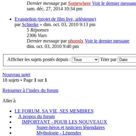
Dernier message
par
Somewhere
Voir le dernier messag
sam. déc. 27, 2014 10:34 pm
Evangelion (projet de film live, arlésienne)
par
Schierke
» dim. oct. 03, 2010 9:13 pm
5
Réponses
2306
Vues
Dernier message
par
phoenlx
Voir le dernier message
dim. oct. 03, 2010 9:40 pm
Afficher les sujets postés depuis :
Trier par
Nouveau sujet
18 sujets • Page
1
sur
1
Retourner à l’index du forum
Aller à
LE FORUM, SA VIE, SES MEMBRES
A propos du forum
IMPORTANT - POUR LES NOUVEAUX
Super-héros et justiciers légendaires
Mythologie - Légendes