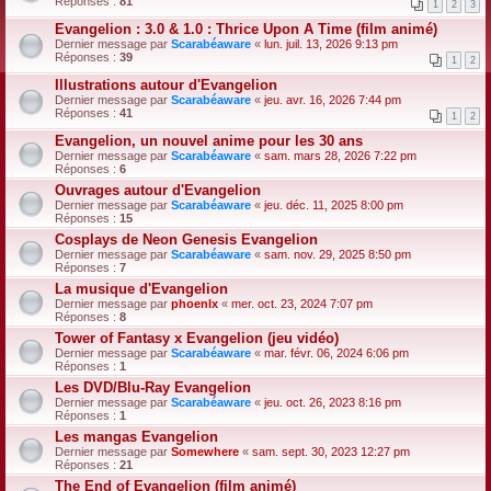
Réponses :
81
1
2
3
Evangelion : 3.0 & 1.0 : Thrice Upon A Time (film animé)
Dernier message par
Scarabéaware
«
lun. juil. 13, 2026 9:13 pm
Réponses :
39
1
2
Illustrations autour d'Evangelion
Dernier message par
Scarabéaware
«
jeu. avr. 16, 2026 7:44 pm
Réponses :
41
1
2
Evangelion, un nouvel anime pour les 30 ans
Dernier message par
Scarabéaware
«
sam. mars 28, 2026 7:22 pm
Réponses :
6
Ouvrages autour d'Evangelion
Dernier message par
Scarabéaware
«
jeu. déc. 11, 2025 8:00 pm
Réponses :
15
Cosplays de Neon Genesis Evangelion
Dernier message par
Scarabéaware
«
sam. nov. 29, 2025 8:50 pm
Réponses :
7
La musique d'Evangelion
Dernier message par
phoenlx
«
mer. oct. 23, 2024 7:07 pm
Réponses :
8
Tower of Fantasy x Evangelion (jeu vidéo)
Dernier message par
Scarabéaware
«
mar. févr. 06, 2024 6:06 pm
Réponses :
1
Les DVD/Blu-Ray Evangelion
Dernier message par
Scarabéaware
«
jeu. oct. 26, 2023 8:16 pm
Réponses :
1
Les mangas Evangelion
Dernier message par
Somewhere
«
sam. sept. 30, 2023 12:27 pm
Réponses :
21
The End of Evangelion (film animé)