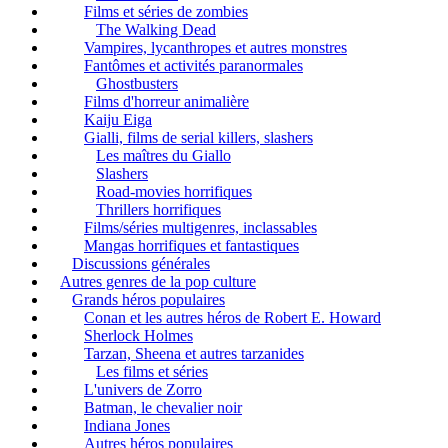
Films et séries de zombies
The Walking Dead
Vampires, lycanthropes et autres monstres
Fantômes et activités paranormales
Ghostbusters
Films d'horreur animalière
Kaiju Eiga
Gialli, films de serial killers, slashers
Les maîtres du Giallo
Slashers
Road-movies horrifiques
Thrillers horrifiques
Films/séries multigenres, inclassables
Mangas horrifiques et fantastiques
Discussions générales
Autres genres de la pop culture
Grands héros populaires
Conan et les autres héros de Robert E. Howard
Sherlock Holmes
Tarzan, Sheena et autres tarzanides
Les films et séries
L'univers de Zorro
Batman, le chevalier noir
Indiana Jones
Autres héros populaires