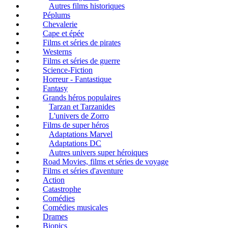
Autres films historiques
Péplums
Chevalerie
Cape et épée
Films et séries de pirates
Westerns
Films et séries de guerre
Science-Fiction
Horreur - Fantastique
Fantasy
Grands héros populaires
Tarzan et Tarzanides
L'univers de Zorro
Films de super héros
Adaptations Marvel
Adaptations DC
Autres univers super héroiques
Road Movies, films et séries de voyage
Films et séries d'aventure
Action
Catastrophe
Comédies
Comédies musicales
Drames
Biopics