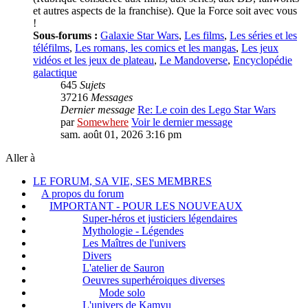
et autres aspects de la franchise). Que la Force soit avec vous
!
Sous-forums :
Galaxie Star Wars
,
Les films
,
Les séries et les
téléfilms
,
Les romans, les comics et les mangas
,
Les jeux
vidéos et les jeux de plateau
,
Le Mandoverse
,
Encyclopédie
galactique
645
Sujets
37216
Messages
Dernier message
Re: Le coin des Lego Star Wars
par
Somewhere
Voir le dernier message
sam. août 01, 2026 3:16 pm
Aller à
LE FORUM, SA VIE, SES MEMBRES
A propos du forum
IMPORTANT - POUR LES NOUVEAUX
Super-héros et justiciers légendaires
Mythologie - Légendes
Les Maîtres de l'univers
Divers
L'atelier de Sauron
Oeuvres superhéroiques diverses
Mode solo
L'univers de Kamyu