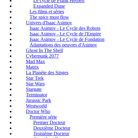
Le cycle de Frank Herbert
Expanded Dune
Les films et séries
The spice must flow
Univers d'Isaac Asimov
Isaac Asimov - Le Cycle des Robots
Isaac Asimov - Le Cycle de l'Empire
Isaac Asimov - Le Cycle de Fondation
Adaptations des oeuvres d'Asimov
Ghost In The Shell
Cyberpunk 2077
Mad Max
Matrix
La Planète des Singes
Star Trek
Star Wars
Stargate
Terminator
Jurassic Park
Westworld
Doctor Who
Première série
Premier Docteur
Deuxième Docteur
Troisième Docteur