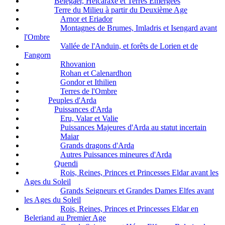
Belegaer, Helcaraxë et Terres Emergees
Terre du Milieu à partir du Deuxième Age
Arnor et Eriador
Montagnes de Brumes, Imladris et Isengard avant
l'Ombre
Vallée de l'Anduin, et forêts de Lorien et de
Fangorn
Rhovanion
Rohan et Calenardhon
Gondor et Ithilien
Terres de l'Ombre
Peuples d'Arda
Puissances d'Arda
Eru, Valar et Valie
Puissances Majeures d'Arda au statut incertain
Maiar
Grands dragons d'Arda
Autres Puissances mineures d'Arda
Quendi
Rois, Reines, Princes et Princesses Eldar avant les
Ages du Soleil
Grands Seigneurs et Grandes Dames Elfes avant
les Ages du Soleil
Rois, Reines, Princes et Princesses Eldar en
Beleriand au Premier Age