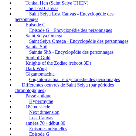
Tenkai Hen (Saint Seiya THEN)
The Lost Canvas
Saint Seiya Lost Canvas - Encyclopédie des
personnages
Episode G
Episode G - Encyclopédie des personnages
Saint Seiya Omega
Saint Seiya Omega - Encyclopédie des personnages
Saintia Shô
Saintia Shô - Encyclopédie des personnages
Soul of Gold
Knights of the Zodiac (reboot 3D)
Dark Wing
Gigantomachia
Gigantomachia - encyclopédie des personnages
Différentes oeuvres de Saint Seiya (par périodes
chronologiques)
Passé antique
Hypermythe
18ème siècle
Next dimension
Lost Canvas
années 70 - début 80
Episodes préquelles
Episode G