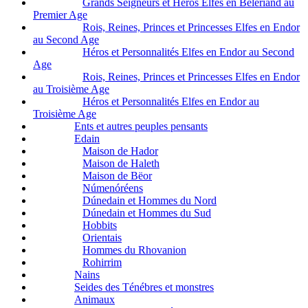
Grands Seigneurs et Héros Elfes en Beleriand au
Premier Age
Rois, Reines, Princes et Princesses Elfes en Endor
au Second Age
Héros et Personnalités Elfes en Endor au Second
Age
Rois, Reines, Princes et Princesses Elfes en Endor
au Troisième Age
Héros et Personnalités Elfes en Endor au
Troisième Age
Ents et autres peuples pensants
Edain
Maison de Hador
Maison de Haleth
Maison de Bëor
Númenóréens
Dúnedain et Hommes du Nord
Dúnedain et Hommes du Sud
Hobbits
Orientais
Hommes du Rhovanion
Rohirrim
Nains
Seides des Ténébres et monstres
Animaux