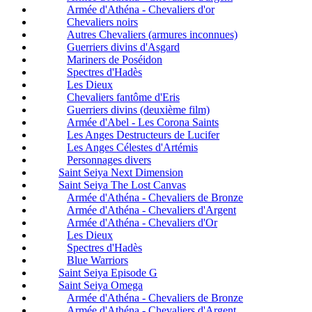
Armée d'Athéna - Chevaliers d'or
Chevaliers noirs
Autres Chevaliers (armures inconnues)
Guerriers divins d'Asgard
Mariners de Poséidon
Spectres d'Hadès
Les Dieux
Chevaliers fantôme d'Eris
Guerriers divins (deuxième film)
Armée d'Abel - Les Corona Saints
Les Anges Destructeurs de Lucifer
Les Anges Célestes d'Artémis
Personnages divers
Saint Seiya Next Dimension
Saint Seiya The Lost Canvas
Armée d'Athéna - Chevaliers de Bronze
Armée d'Athéna - Chevaliers d'Argent
Armée d'Athéna - Chevaliers d'Or
Les Dieux
Spectres d'Hadès
Blue Warriors
Saint Seiya Episode G
Saint Seiya Omega
Armée d'Athéna - Chevaliers de Bronze
Armée d'Athéna - Chevaliers d'Argent