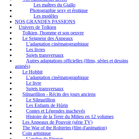
Les maîtres du Giallo
Photographie sexy et érotique
Les modèles
NOS GRANDES PASSIONS
Univers de Tolkien
Tolkien, l'homme et son oeuvre
Le Seigneur des Anneaux
L'adaptation cinématographique
Les livres
Sujets transversaux
Autres adaptations officielles (films, séries et dessins
animés)
Le Hobbit
L'adaptation cinématographique
Le livre
Sujets transversaux
Silmarillion - Récits des jours anciens
Le Silmarillion
Les Enfants de Húrin
Contes et Légendes inachevés
Histoire de la Terre du Milieu en 12 volumes
Les Anneaux de Pouvoir (série TV)
The War of the Rohirrim (film d'animation)
Coin artistique
L'atelier de Fingon