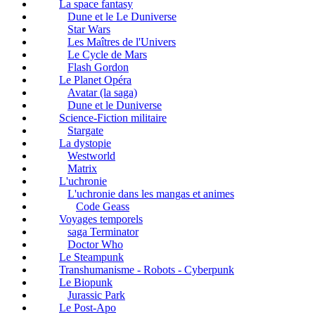
La space fantasy
Dune et le Le Duniverse
Star Wars
Les Maîtres de l'Univers
Le Cycle de Mars
Flash Gordon
Le Planet Opéra
Avatar (la saga)
Dune et le Duniverse
Science-Fiction militaire
Stargate
La dystopie
Westworld
Matrix
L'uchronie
L'uchronie dans les mangas et animes
Code Geass
Voyages temporels
saga Terminator
Doctor Who
Le Steampunk
Transhumanisme - Robots - Cyberpunk
Le Biopunk
Jurassic Park
Le Post-Apo