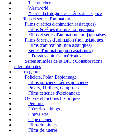
The witcher
Westworld
X-or et la trilogie des shérifs de l'espace
Films et séries d'animation
Films et séries d'animation (asiatiques)
Films & séries d'animation japonais
Films et séries d'animation non japonaises
Films & séries d'animation (non asiatiques)
Films d'animation (non asiatiques)
Séries d'animation (non asiatiques)
Dessins animés américains
Séries animées de la DIC : Collaborations
internationales
Les genres
Policiers, Polar, Espionnage
Films policiers - séries policières
Polars, Thrillers, Gangsters
Films et séries d'espionnage
Oeuvre et Fictions historiques
Péplums
L'ère des vikings
Chevalerie
Cape et épée
Films de pirates
Films de guerre