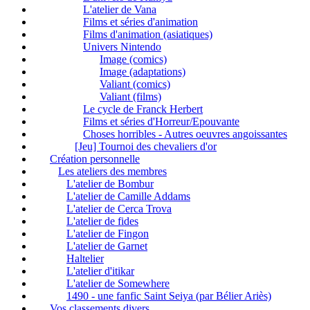
L'atelier de Vana
Films et séries d'animation
Films d'animation (asiatiques)
Univers Nintendo
Image (comics)
Image (adaptations)
Valiant (comics)
Valiant (films)
Le cycle de Franck Herbert
Films et séries d'Horreur/Epouvante
Choses horribles - Autres oeuvres angoissantes
[Jeu] Tournoi des chevaliers d'or
Création personnelle
Les ateliers des membres
L'atelier de Bombur
L'atelier de Camille Addams
L'atelier de Cerca Trova
L'atelier de fides
L'atelier de Fingon
L'atelier de Garnet
Haltelier
L'atelier d'itikar
L'atelier de Somewhere
1490 - une fanfic Saint Seiya (par Bélier Ariès)
Vos classements divers