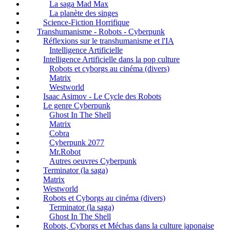
La saga Mad Max
La planète des singes
Science-Fiction Horrifique
Transhumanisme - Robots - Cyberpunk
Réflexions sur le transhumanisme et l'IA
Intelligence Artificielle
Intelligence Artificielle dans la pop culture
Robots et cyborgs au cinéma (divers)
Matrix
Westworld
Isaac Asimov - Le Cycle des Robots
Le genre Cyberpunk
Ghost In The Shell
Matrix
Cobra
Cyberpunk 2077
Mr.Robot
Autres oeuvres Cyberpunk
Terminator (la saga)
Matrix
Westworld
Robots et Cyborgs au cinéma (divers)
Terminator (la saga)
Ghost In The Shell
Robots, Cyborgs et Méchas dans la culture japonaise