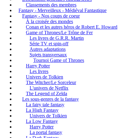
Classements des membres
Fantasy - Merveilleux - Médiéval Fantastique
Fantasy - Nos coups de coeur
À la croisée des mondes
Conan et les autres héros de Robert E. Howard
Game of Thrones/Le Trône de Fer
Les livres de G.R.R. Martin
Série TV et spin-off
Autres adaptations
Sujets transversaux
Tournoi Game of Thrones
Harry Potter
Les livres
Univers de Tolkien
The Witcher/Le Sorceleur
L'univers de Netflix
The Legend of Zelda
Les sous-genres de la fantasy
La fairy tale fantasy
La High Fantasy
Univers de Tolkien
La Low Fantasy
Harry Potter
La portal fantasy
La Dark Fantasy