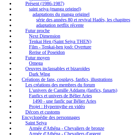
Présent (1986-1987)
saint seiya (manga originel)
adaptations du manga originel
série des années 80 et revival Hadès, les chapitres
adaptation netflix récente
Futur proche
Next Dimension
Tenkai Hen (Saint Seiya THEN)
Film - Tenkai-hen josō: Overture
Rerise of Poseidon
Futur moyen
Omega
Oeuvres inclassables et bizaroïdes
Dark Wing
Créations de fans, cosplays, fanfics, illustrations
Les créations des membres du forum
L'univers de Camille Addams (fanfics, fanarts)
Fanfics et univers de Bélier Aries
1490 - une fanfic par Bélier Aries
Projet : Hypermythe en vidéo
Décors et customs
Encyclopédie des personnages
Saint Seiya
Armée d'Athéna - Chevaliers de bronze
Armée d'Athéna - Chevaliers d'argent