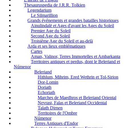
Thesauruspedia de J.R.R. Tolkien
Legendarium
Le Silmarillion
Grands événements et grandes batailles historiques
Ainulindalë et Ages d'avant les Ages du Soleil
Premier Age du Soleil
Second Age du Soleil
Troisième Age du Soleil et au-delà
Arda et ses lieux emblématiques
Cartes
Aman, Valinor, Terres Immortelles et Ambarkanta
Territoires antiques et perdus, dont le Beleriand et
Númenor
Beleriand
Hithlum, Mihrim, Ered Wethrin et Tol-Sirion
Dor-Lomin
Doriath
Echoriath
Marches de Maedhros et Beleriand Oriental
Nevrast, Falas et Beleriand Occidental
Talath Dirnen
Territoires de l'Ombre
Númenor
Terres Antiques d'Endor