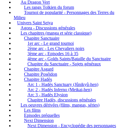
Au Dragon Vert
Les rangs Tolkien du forum
Tournoi de popularité - Personnages des Terres du
Milieu
Univers Saint Seiya
Agora - Discussions générales
Les chapitres (manga et série classique)
Chapitre Sanctuaire
1er arc - Le grand tournoi
2ème arc - Les Chevaliers noirs
3ème arc - Episodes 16 à 35
4ème arc - Golds Saints/Bataille du Sanctuaire
Chapitre du Sanctuaire - Sujets généraux
Chapitre Asgard
Chapitre Poséidon
Chapitre Hadès
Arc 1 - Hadès Sanctuary (Jûnikyû-hen)
Arc 2 - Hadès Inferno (Meikai-hen)
Arc 3 - Hadès Elysion
Chapitre Hadès, discussions générales
Les oeuvres dérivées (films, mangas, séries)
Les films
Episodes préquelles
Next Dimension
Next Dimension - Encyclopédie des personnages