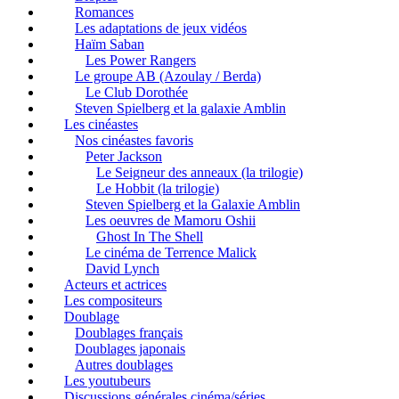
Romances
Les adaptations de jeux vidéos
Haïm Saban
Les Power Rangers
Le groupe AB (Azoulay / Berda)
Le Club Dorothée
Steven Spielberg et la galaxie Amblin
Les cinéastes
Nos cinéastes favoris
Peter Jackson
Le Seigneur des anneaux (la trilogie)
Le Hobbit (la trilogie)
Steven Spielberg et la Galaxie Amblin
Les oeuvres de Mamoru Oshii
Ghost In The Shell
Le cinéma de Terrence Malick
David Lynch
Acteurs et actrices
Les compositeurs
Doublage
Doublages français
Doublages japonais
Autres doublages
Les youtubeurs
Discussions générales cinéma/séries