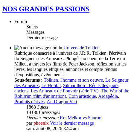
NOS GRANDES PASSIONS
Forum
Sujets
Messages
Dernier message
Univers de Tolkien
Rubrique consacrée à l'univers de J.R.R. Tolkien, l'écrivain
du Seigneur des Anneaux. Plongée au coeur de la Terre du
Milieu, à travers les films de Peter Jackson, réflexion sur les
livres, les langues elfiques, annonces et compte-rendus
d'expositions, évênements...
Sous-forums :
Tolkien, l'homme et son oeuvre
,
Le Seigneur
des Anneaux
,
Le Hobbit
,
Silmarillion - Récits des jours
anciens
,
Les Anneaux de Pouvoir (série TV)
,
The War of the
Rohirrim (film d'animation)
,
Coin artistique
,
Ardapédia
,
Produits dérivés
,
Au Dragon Vert
1868
Sujets
141861
Messages
Dernier message
Re: Melkor vs Sauron
par
phoenlx
Voir le dernier message
sam. août 08, 2026 8:54 am