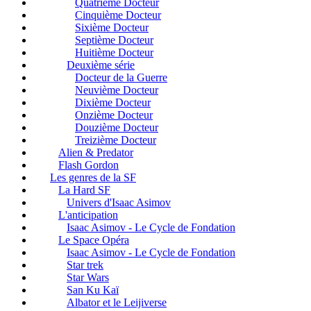
Quatrième Docteur
Cinquième Docteur
Sixième Docteur
Septième Docteur
Huitième Docteur
Deuxième série
Docteur de la Guerre
Neuvième Docteur
Dixième Docteur
Onzième Docteur
Douzième Docteur
Treizième Docteur
Alien & Predator
Flash Gordon
Les genres de la SF
La Hard SF
Univers d'Isaac Asimov
L'anticipation
Isaac Asimov - Le Cycle de Fondation
Le Space Opéra
Isaac Asimov - Le Cycle de Fondation
Star trek
Star Wars
San Ku Kaï
Albator et le Leijiverse