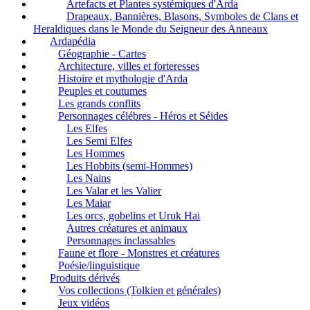
Artefacts et Plantes systémiques d'Arda
Drapeaux, Bannières, Blasons, Symboles de Clans et
Heraldiques dans le Monde du Seigneur des Anneaux
Ardapédia
Géographie - Cartes
Architecture, villes et forteresses
Histoire et mythologie d'Arda
Peuples et coutumes
Les grands conflits
Personnages célébres - Héros et Séides
Les Elfes
Les Semi Elfes
Les Hommes
Les Hobbits (semi-Hommes)
Les Nains
Les Valar et les Valier
Les Maiar
Les orcs, gobelins et Uruk Hai
Autres créatures et animaux
Personnages inclassables
Faune et flore - Monstres et créatures
Poésie/linguistique
Produits dérivés
Vos collections (Tolkien et générales)
Jeux vidéos