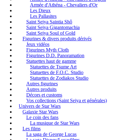
Armée d'Athéna - Chevaliers d'Or
Les Dieux
Les Pallasites
Saint Seiya Saintia Shô
Saint Seiya Gigantomachia
Saint Seiya Soul of Gold
Figurines & divers produits dérivés
Jeux vidéos
Figurines Myth Cloth
Figurines D.D. Panoramation
Statuettes haut de gamme
Statuettes de Tsume Art
Statuettes de F.O.C. Studio
Statuettes de Zodiakos Studio
Autres figurines
Autres produits
Décors et customs
Vos collections (Saint Seiya et générales)
Univers de Star Wars
Galaxie Star Wars
Le coin des fans
La musique de Star Wars
Les films
La saga de George Lucas
La saga Disney/Lucasfilms