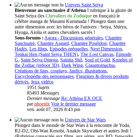
Univers Saint Seiya
Bienvenue au sanctuaire d'Athéna !
rubrique à la gloire de
Saint Seiya (les
Chevaliers du Zodiaque
en français) le
célèbre manga de Masami Kurumada ! Plongez dans une
autre dimension avec les héros de l'univers : Seiya, Shiryu,
Hyoga, Aiolia et autres chevaliers sacrés !
Sous-forums :
Agora - Discussions générales
,
Chapitre
Sanctuaire
,
Chapitre Asgard
,
Chapitre Poséidon
,
Chapitre
Hadès
,
Les films
,
Episodes préquelles
,
Next Dimension
,
Tenkai Hen (Saint Seiya THEN)
,
The Lost Canvas
,
Episode
G
,
Saint Seiya Omega
,
Saintia Shô
,
Soul of Gold
,
Knights of
the Zodiac (reboot 3D)
,
Dark Wing
,
Gigantomachia
,
Créations de fans, cosplays, fanfics, illustrations
,
Encyclopédie des personnages
,
Figurines & divers produits
dérivés
,
Jeux vidéos
1951
Sujets
85493
Messages
Dernier message
Re: Athéna EX OCE
par
phoenlx
Voir le dernier message
ven. août 07, 2026 8:43 pm
Univers de Star Wars
Plongez dans le monde de Star Wars à la rencontre de Yoda,
R2-D2, Obi-Wan Kenobi, Anakin Skywalker et autres Jedi !
(Rubrique consacrée aux films, aux séries, aux BD, fanworks