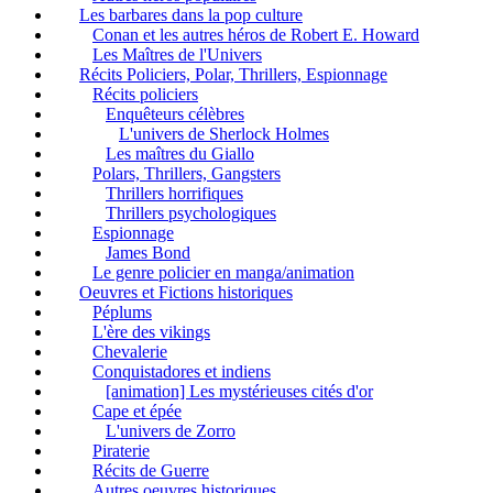
Les barbares dans la pop culture
Conan et les autres héros de Robert E. Howard
Les Maîtres de l'Univers
Récits Policiers, Polar, Thrillers, Espionnage
Récits policiers
Enquêteurs célèbres
L'univers de Sherlock Holmes
Les maîtres du Giallo
Polars, Thrillers, Gangsters
Thrillers horrifiques
Thrillers psychologiques
Espionnage
James Bond
Le genre policier en manga/animation
Oeuvres et Fictions historiques
Péplums
L'ère des vikings
Chevalerie
Conquistadores et indiens
[animation] Les mystérieuses cités d'or
Cape et épée
L'univers de Zorro
Piraterie
Récits de Guerre
Autres oeuvres historiques