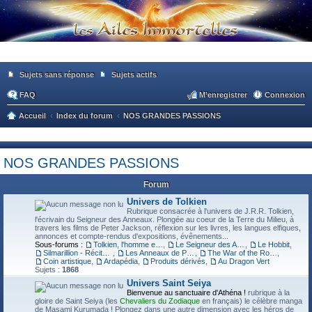
Sujets sans réponse
Sujets actifs
FAQ
M’enregistrer
Connexion
Accueil
Index du forum
NOS GRANDES PASSIONS
ec
he
NOS GRANDES PASSIONS
rc
he
Forum
r
Univers de Tolkien
Rubrique consacrée à l'univers de J.R.R. Tolkien,
l'écrivain du Seigneur des Anneaux. Plongée au coeur de la Terre du Milieu, à
travers les films de Peter Jackson, réflexion sur les livres, les langues elfiques,
annonces et compte-rendus d'expositions, évênements...
Sous-forums :
Tolkien, l'homme et son oeuvre
,
Le Seigneur des Anneaux
,
Le Hobbit
,
Silmarillion - Récits des jours anciens
,
Les Anneaux de Pouvoir (série TV)
,
The War of the Rohirrim (film d'animation)
,
Coin artistique
,
Ardapédia
,
Produits dérivés
,
Au Dragon Vert
Sujets :
1868
Univers Saint Seiya
Bienvenue au sanctuaire d'Athéna !
rubrique à la
gloire de Saint Seiya (les
Chevaliers du Zodiaque
en français) le célèbre manga
de Masami Kurumada ! Plongez dans une autre dimension avec les héros de