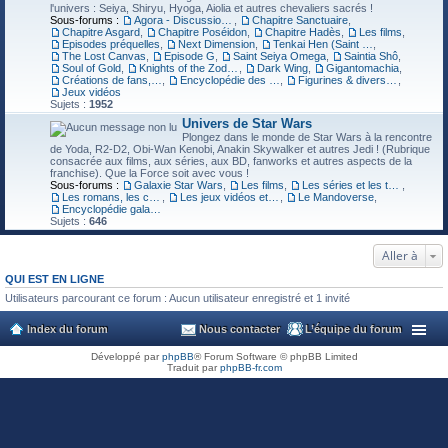
l'univers : Seiya, Shiryu, Hyoga, Aiolia et autres chevaliers sacrés !
Sous-forums :
Agora - Discussions générales
,
Chapitre Sanctuaire
,
Chapitre Asgard
,
Chapitre Poséidon
,
Chapitre Hadès
,
Les films
,
Episodes préquelles
,
Next Dimension
,
Tenkai Hen (Saint Seiya THEN)
,
The Lost Canvas
,
Episode G
,
Saint Seiya Omega
,
Saintia Shô
,
Soul of Gold
,
Knights of the Zodiac (reboot 3D)
,
Dark Wing
,
Gigantomachia
,
Créations de fans, cosplays, fanfics, illustrations
,
Encyclopédie des personnages
,
Figurines & divers produits dérivés
,
Jeux vidéos
Sujets :
1952
Univers de Star Wars
Plongez dans le monde de Star Wars à la rencontre
de Yoda, R2-D2, Obi-Wan Kenobi, Anakin Skywalker et autres Jedi ! (Rubrique
consacrée aux films, aux séries, aux BD, fanworks et autres aspects de la
franchise). Que la Force soit avec vous !
Sous-forums :
Galaxie Star Wars
,
Les films
,
Les séries et les téléfilms
,
Les romans, les comics et les mangas
,
Les jeux vidéos et les jeux de plateau
,
Le Mandoverse
,
Encyclopédie galactique
Sujets :
646
Aller à
QUI EST EN LIGNE
Utilisateurs parcourant ce forum : Aucun utilisateur enregistré et 1 invité
Index du forum
Nous contacter
L’équipe du forum
Développé par
phpBB
® Forum Software © phpBB Limited
Traduit par
phpBB-fr.com