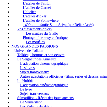
L'atelier de Fingon
L'atelier de Garnet
Haltelier
L'atelier d'itikar
L'atelier de Somewhere
1490 - une fanfic Saint Seiya (par Bélier Ariès)
Vos classements divers
Les maîtres du Giallo
Photographie sexy et érotique
Les modèles
NOS GRANDES PASSIONS
Univers de Tolkien
Tolkien, l'homme et son oeuvre
Le Seigneur des Anneaux
L'adaptation cinématographique
Les livres
Sujets transversaux
Autres adaptations officielles (films, séries et dessins ani
Le Hobbit
L'adaptation cinématographique
Le livre
Sujets transversaux
Silmarillion - Récits des jours anciens
Le Silmarillion
Les Enfants de Húrin