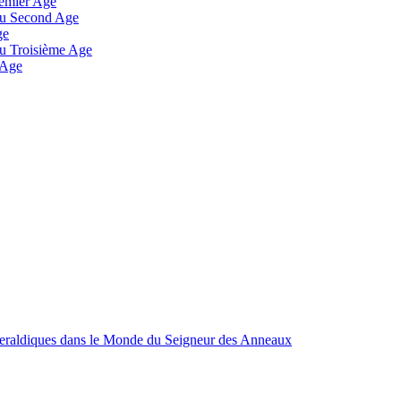
remier Age
 au Second Age
ge
 au Troisième Age
 Age
Heraldiques dans le Monde du Seigneur des Anneaux