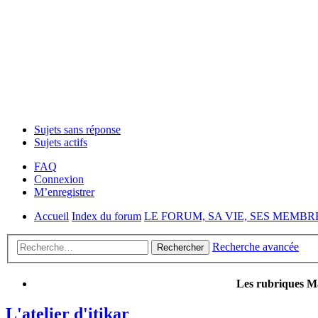
Sujets sans réponse
Sujets actifs
FAQ
Connexion
M’enregistrer
Accueil
Index du forum
LE FORUM, SA VIE, SES MEMBR
Recherche avancée
Rechercher
Les rubriques Ma
L'atelier d'itikar