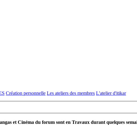
ES
Création personnelle
Les ateliers des membres
L'atelier d'itikar
ngas et Cinéma du forum sont en Travaux durant quelques semaines