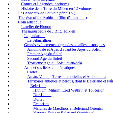
Contes et Légendes inachevés
Histoire de la Terre du Milieu en 12 volumes
Les Anneaux de Pouvoir (série TV)
The War of the Rohirrim (film d'animation)
Coin artistique
L'atelier de Fingon
Thesauruspedia de J.R.R. Tolkien
Legendarium
Le Silmarillion
Grands événements et grandes batailles historiques
Ainulindalë et Ages d'avant les Ages du Soleil
Premier Age du Soleil
Second Age du Soleil
Troisième Age du Soleil et au-delà
Arda et ses lieux emblématiques
Cartes
Aman, Valinor, Terres Immortelles et Ambarkanta
Territoires antiques et perdus, dont le Beleriand et N
Beleriand
Hithlum, Mihrim, Ered Wethrin et Tol-Sirion
Dor-Lomin
Doriath
Echoriath
Marches de Maedhros et Beleriand Oriental
Nevrast, Falas et Beleriand Occidental