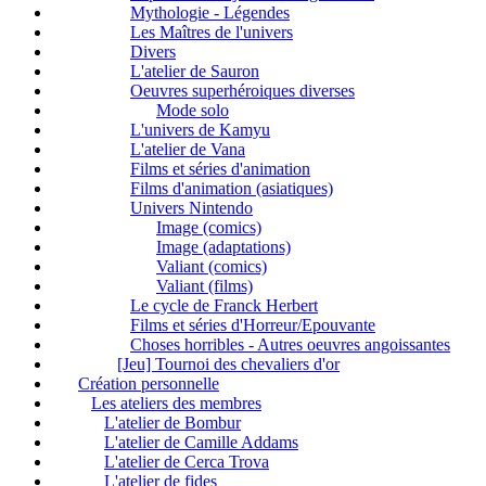
Mythologie - Légendes
Les Maîtres de l'univers
Divers
L'atelier de Sauron
Oeuvres superhéroiques diverses
Mode solo
L'univers de Kamyu
L'atelier de Vana
Films et séries d'animation
Films d'animation (asiatiques)
Univers Nintendo
Image (comics)
Image (adaptations)
Valiant (comics)
Valiant (films)
Le cycle de Franck Herbert
Films et séries d'Horreur/Epouvante
Choses horribles - Autres oeuvres angoissantes
[Jeu] Tournoi des chevaliers d'or
Création personnelle
Les ateliers des membres
L'atelier de Bombur
L'atelier de Camille Addams
L'atelier de Cerca Trova
L'atelier de fides