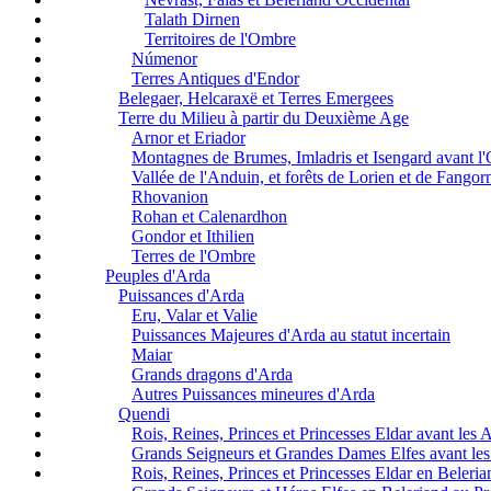
Talath Dirnen
Territoires de l'Ombre
Númenor
Terres Antiques d'Endor
Belegaer, Helcaraxë et Terres Emergees
Terre du Milieu à partir du Deuxième Age
Arnor et Eriador
Montagnes de Brumes, Imladris et Isengard avant l
Vallée de l'Anduin, et forêts de Lorien et de Fangor
Rhovanion
Rohan et Calenardhon
Gondor et Ithilien
Terres de l'Ombre
Peuples d'Arda
Puissances d'Arda
Eru, Valar et Valie
Puissances Majeures d'Arda au statut incertain
Maiar
Grands dragons d'Arda
Autres Puissances mineures d'Arda
Quendi
Rois, Reines, Princes et Princesses Eldar avant les 
Grands Seigneurs et Grandes Dames Elfes avant les
Rois, Reines, Princes et Princesses Eldar en Beleri