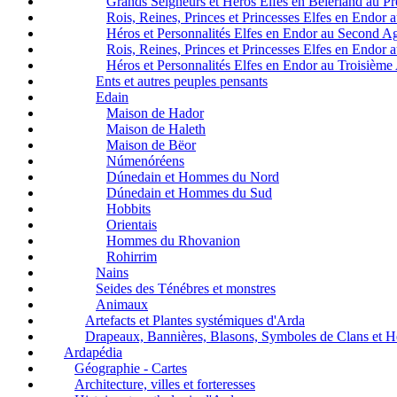
Grands Seigneurs et Héros Elfes en Beleriand au P
Rois, Reines, Princes et Princesses Elfes en Endor
Héros et Personnalités Elfes en Endor au Second A
Rois, Reines, Princes et Princesses Elfes en Endor
Héros et Personnalités Elfes en Endor au Troisième
Ents et autres peuples pensants
Edain
Maison de Hador
Maison de Haleth
Maison de Bëor
Númenóréens
Dúnedain et Hommes du Nord
Dúnedain et Hommes du Sud
Hobbits
Orientais
Hommes du Rhovanion
Rohirrim
Nains
Seides des Ténébres et monstres
Animaux
Artefacts et Plantes systémiques d'Arda
Drapeaux, Bannières, Blasons, Symboles de Clans et 
Ardapédia
Géographie - Cartes
Architecture, villes et forteresses