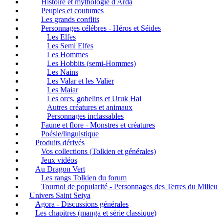
Histoire et mythologie d'Arda
Peuples et coutumes
Les grands conflits
Personnages célébres - Héros et Séides
Les Elfes
Les Semi Elfes
Les Hommes
Les Hobbits (semi-Hommes)
Les Nains
Les Valar et les Valier
Les Maiar
Les orcs, gobelins et Uruk Hai
Autres créatures et animaux
Personnages inclassables
Faune et flore - Monstres et créatures
Poésie/linguistique
Produits dérivés
Vos collections (Tolkien et générales)
Jeux vidéos
Au Dragon Vert
Les rangs Tolkien du forum
Tournoi de popularité - Personnages des Terres du Milieu
Univers Saint Seiya
Agora - Discussions générales
Les chapitres (manga et série classique)