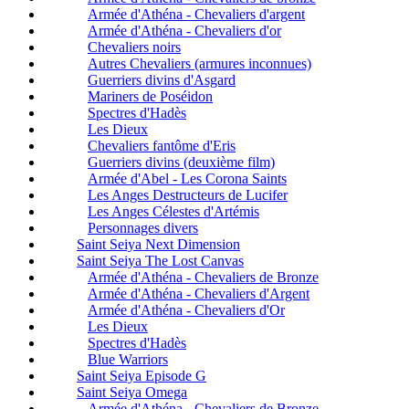
Armée d'Athéna - Chevaliers d'argent
Armée d'Athéna - Chevaliers d'or
Chevaliers noirs
Autres Chevaliers (armures inconnues)
Guerriers divins d'Asgard
Mariners de Poséidon
Spectres d'Hadès
Les Dieux
Chevaliers fantôme d'Eris
Guerriers divins (deuxième film)
Armée d'Abel - Les Corona Saints
Les Anges Destructeurs de Lucifer
Les Anges Célestes d'Artémis
Personnages divers
Saint Seiya Next Dimension
Saint Seiya The Lost Canvas
Armée d'Athéna - Chevaliers de Bronze
Armée d'Athéna - Chevaliers d'Argent
Armée d'Athéna - Chevaliers d'Or
Les Dieux
Spectres d'Hadès
Blue Warriors
Saint Seiya Episode G
Saint Seiya Omega
Armée d'Athéna - Chevaliers de Bronze