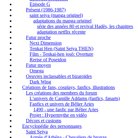
Episode G
Présent (1986-1987)
saint seiya (manga originel)
adaptations du manga originel
série des années 80 et revival Hadès, les chapitres
adaptation netflix récente
Futur proche
Next Dimension
Tenkai Hen (Saint Seiya THEN)
Film - Tenkai-hen josō: Overture
Rerise of Poseidon
Futur moyen
Omega
Oeuvres inclassables et bizaroïdes
Dark Wing
Créations de fans, cosplays, fanfics, illustrations
Les créations des membres du forum
L'univers de Camille Addams (fanfics, fanarts)
Fanfics et univers de Bélier Aries
1490 - une fanfic par Bélier Aries
Projet : Hypermythe en vidéo
Décors et customs
Encyclopédie des personnages
Saint Seiya
Armée d'Athéna - Chevaliers de bronze