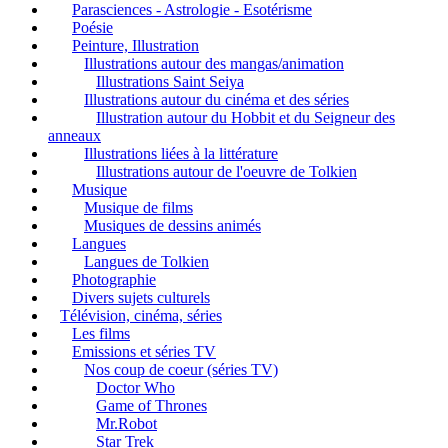
Parasciences - Astrologie - Esotérisme
Poésie
Peinture, Illustration
Illustrations autour des mangas/animation
Illustrations Saint Seiya
Illustrations autour du cinéma et des séries
Illustration autour du Hobbit et du Seigneur des
anneaux
Illustrations liées à la littérature
Illustrations autour de l'oeuvre de Tolkien
Musique
Musique de films
Musiques de dessins animés
Langues
Langues de Tolkien
Photographie
Divers sujets culturels
Télévision, cinéma, séries
Les films
Emissions et séries TV
Nos coup de coeur (séries TV)
Doctor Who
Game of Thrones
Mr.Robot
Star Trek