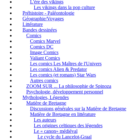
L'ère des vikings
Les vikings dans la pop culture
Préhistoire - Paléontologie
Géographie/Voyages
Littérature
Bandes dessinées
Comics
Comics Marvel
Comics DC
Image Comics
Valiant Comics
Les comics Les Maîtres de l'Univers
Les comics Alien & Predator
Les comics (et romans) Star Wars
Autres comics
ZOOM SUR ... La philosophie de Spinoza
Psychologie, développement personnel
Mythologies, Légendes
Matière de Bretagne
Discussions générales sur la Matière de Bretagne
Matière de Bretagne en littérature
Les auteurs
Les origines celtiques des légendes
Le « canon» médiéval
Le cycle du Lancelot-Graal