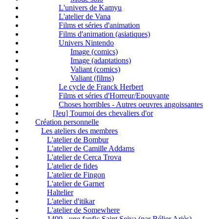
L'univers de Kamyu
L'atelier de Vana
Films et séries d'animation
Films d'animation (asiatiques)
Univers Nintendo
Image (comics)
Image (adaptations)
Valiant (comics)
Valiant (films)
Le cycle de Franck Herbert
Films et séries d'Horreur/Epouvante
Choses horribles - Autres oeuvres angoissantes
[Jeu] Tournoi des chevaliers d'or
Création personnelle
Les ateliers des membres
L'atelier de Bombur
L'atelier de Camille Addams
L'atelier de Cerca Trova
L'atelier de fides
L'atelier de Fingon
L'atelier de Garnet
Haltelier
L'atelier d'itikar
L'atelier de Somewhere
1490 - une fanfic Saint Seiya (par Bélier Ariès)