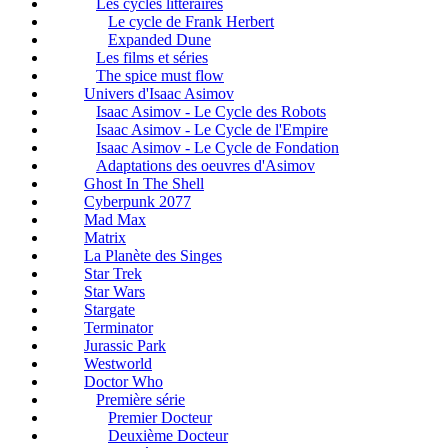
Les cycles littéraires
Le cycle de Frank Herbert
Expanded Dune
Les films et séries
The spice must flow
Univers d'Isaac Asimov
Isaac Asimov - Le Cycle des Robots
Isaac Asimov - Le Cycle de l'Empire
Isaac Asimov - Le Cycle de Fondation
Adaptations des oeuvres d'Asimov
Ghost In The Shell
Cyberpunk 2077
Mad Max
Matrix
La Planète des Singes
Star Trek
Star Wars
Stargate
Terminator
Jurassic Park
Westworld
Doctor Who
Première série
Premier Docteur
Deuxième Docteur