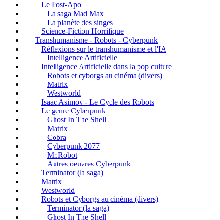
Le Post-Apo
La saga Mad Max
La planète des singes
Science-Fiction Horrifique
Transhumanisme - Robots - Cyberpunk
Réflexions sur le transhumanisme et l'IA
Intelligence Artificielle
Intelligence Artificielle dans la pop culture
Robots et cyborgs au cinéma (divers)
Matrix
Westworld
Isaac Asimov - Le Cycle des Robots
Le genre Cyberpunk
Ghost In The Shell
Matrix
Cobra
Cyberpunk 2077
Mr.Robot
Autres oeuvres Cyberpunk
Terminator (la saga)
Matrix
Westworld
Robots et Cyborgs au cinéma (divers)
Terminator (la saga)
Ghost In The Shell