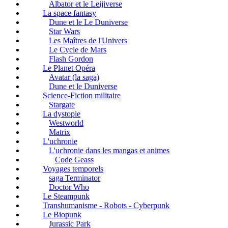
Albator et le Leijiverse
La space fantasy
Dune et le Le Duniverse
Star Wars
Les Maîtres de l'Univers
Le Cycle de Mars
Flash Gordon
Le Planet Opéra
Avatar (la saga)
Dune et le Duniverse
Science-Fiction militaire
Stargate
La dystopie
Westworld
Matrix
L'uchronie
L'uchronie dans les mangas et animes
Code Geass
Voyages temporels
saga Terminator
Doctor Who
Le Steampunk
Transhumanisme - Robots - Cyberpunk
Le Biopunk
Jurassic Park