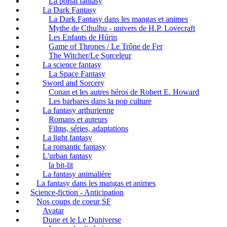
La portal fantasy
La Dark Fantasy
La Dark Fantasy dans les mangas et animes
Mythe de Cthulhu - univers de H.P. Lovecraft
Les Enfants de Húrin
Game of Thrones / Le Trône de Fer
The Witcher/Le Sorceleur
La science fantasy
La Space Fantasy
Sword and Sorcery
Conan et les autres héros de Robert E. Howard
Les barbares dans la pop culture
La fantasy arthurienne
Romans et auteurs
Films, séries, adaptations
La light fantasy
La romantic fantasy
L'urban fantasy
la bit-lit
La fantasy animalière
La fantasy dans les mangas et animes
Science-fiction - Anticipation
Nos coups de coeur SF
Avatar
Dune et le Le Duniverse