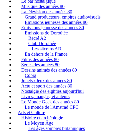
Le bar nostalgique
Musique des années 80
La télévision des années 80
Grand producteurs, empires audiovisuels
Emissions jeunesse des années 80
Emissions jeunesse des années 80
Emissions de Dorothée
Récré A2
Club Dorothée
Les sitcoms AB
En dehors de la France
Films des années 80
Séries des années 80
Dessins animés des années 80
Cobra
Jouets / Jeux des années 80
Actu et sport des années 80
Nostalgie des eighties aujourd'hui
Livres, mangas, et auteurs
Le Monde Geek des années 80
Le monde de l'Amstrad CPC
Arts et Culture
Histoire et archéologie
Le Moyen Âge
Les âges sombres britanniques