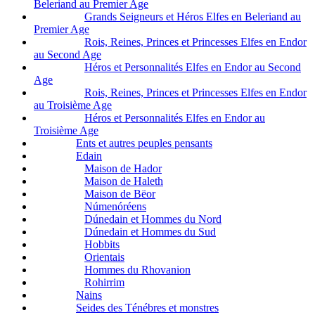
Beleriand au Premier Age
Grands Seigneurs et Héros Elfes en Beleriand au
Premier Age
Rois, Reines, Princes et Princesses Elfes en Endor
au Second Age
Héros et Personnalités Elfes en Endor au Second
Age
Rois, Reines, Princes et Princesses Elfes en Endor
au Troisième Age
Héros et Personnalités Elfes en Endor au
Troisième Age
Ents et autres peuples pensants
Edain
Maison de Hador
Maison de Haleth
Maison de Bëor
Númenóréens
Dúnedain et Hommes du Nord
Dúnedain et Hommes du Sud
Hobbits
Orientais
Hommes du Rhovanion
Rohirrim
Nains
Seides des Ténébres et monstres