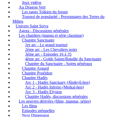
Jeux vidéos
Au Dragon Vert
Les rangs Tolkien du forum
Tournoi de popularité - Personnages des Terres du
Milieu
Univers Saint Seiya
Agora - Discussions générales
Les chapitres (manga et série classique)
Chapitre Sanctuaire
1er arc - Le grand tournoi
2ème arc - Les Chevaliers noirs
3ème arc - Episodes 16 à 35
4ème arc - Golds Saints/Bataille du Sanctuaire
Chapitre du Sanctuaire - Sujets généraux
Chapitre Asgard
Chapitre Poséidon
Chapitre Hadès
Arc 1 - Hadès Sanctuary (Jûnikyû-hen)
Arc 2 - Hadès Inferno (Meikai-hen)
Arc 3 - Hadès Elysion
Chapitre Hadès, discussions générales
Les oeuvres dérivées (films, mangas, séries)
Les films
Episodes préquelles
Next Dimension