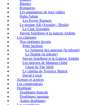
Biopics
Romances
Les adaptations de jeux vidéos
Haïm Saban
Les Power Rangers
Le groupe AB (Azoulay / Berda)
Le Club Dorothée
Steven Spielberg et la galaxie Amblin
Les cinéastes
Nos cinéastes favoris
Peter Jackson
Le Seigneur des anneaux (la trilogie)
Le Hobbit (la trilogie)
Steven Spielberg et la Galaxie Amblin
Les oeuvres de Mamoru Oshii
Ghost In The Shell
Le cinéma de Terrence Malick
David Lynch
Acteurs et actrices
Les compositeurs
Doublage
Doublages français
Doublages japonais
Autres doublages
Les youtubeurs