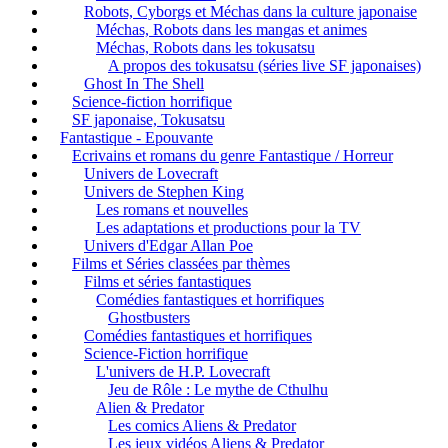
Robots, Cyborgs et Méchas dans la culture japonaise
Méchas, Robots dans les mangas et animes
Méchas, Robots dans les tokusatsu
A propos des tokusatsu (séries live SF japonaises)
Ghost In The Shell
Science-fiction horrifique
SF japonaise, Tokusatsu
Fantastique - Epouvante
Ecrivains et romans du genre Fantastique / Horreur
Univers de Lovecraft
Univers de Stephen King
Les romans et nouvelles
Les adaptations et productions pour la TV
Univers d'Edgar Allan Poe
Films et Séries classées par thèmes
Films et séries fantastiques
Comédies fantastiques et horrifiques
Ghostbusters
Comédies fantastiques et horrifiques
Science-Fiction horrifique
L'univers de H.P. Lovecraft
Jeu de Rôle : Le mythe de Cthulhu
Alien & Predator
Les comics Aliens & Predator
Les jeux vidéos Aliens & Predator