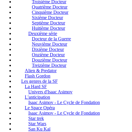
Troisième Docteur
Quatrième Docteur
Cinquième Docteur
Sixième Docteur
Septième Docteur
Huitième Docteur
Deuxième série
Docteur de la Guerre
Neuvième Docteur
Dixième Docteur
Onzième Docteur
Douzième Docteur
Treizième Docteur
Alien & Predator
Flash Gordon
Les genres de la SF
La Hard SF
Univers d'Isaac Asimov
L'anticipation
Isaac Asimov - Le Cycle de Fondation
Le Space Opéra
Isaac Asimov - Le Cycle de Fondation
Star trek
Star Wars
San Ku Kaï