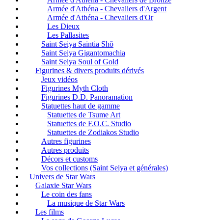
Armée d'Athéna - Chevaliers d'Argent
Armée d'Athéna - Chevaliers d'Or
Les Dieux
Les Pallasites
Saint Seiya Saintia Shô
Saint Seiya Gigantomachia
Saint Seiya Soul of Gold
Figurines & divers produits dérivés
Jeux vidéos
Figurines Myth Cloth
Figurines D.D. Panoramation
Statuettes haut de gamme
Statuettes de Tsume Art
Statuettes de F.O.C. Studio
Statuettes de Zodiakos Studio
Autres figurines
Autres produits
Décors et customs
Vos collections (Saint Seiya et générales)
Univers de Star Wars
Galaxie Star Wars
Le coin des fans
La musique de Star Wars
Les films