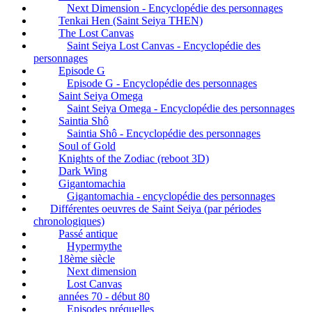
Next Dimension - Encyclopédie des personnages
Tenkai Hen (Saint Seiya THEN)
The Lost Canvas
Saint Seiya Lost Canvas - Encyclopédie des
personnages
Episode G
Episode G - Encyclopédie des personnages
Saint Seiya Omega
Saint Seiya Omega - Encyclopédie des personnages
Saintia Shô
Saintia Shô - Encyclopédie des personnages
Soul of Gold
Knights of the Zodiac (reboot 3D)
Dark Wing
Gigantomachia
Gigantomachia - encyclopédie des personnages
Différentes oeuvres de Saint Seiya (par périodes
chronologiques)
Passé antique
Hypermythe
18ème siècle
Next dimension
Lost Canvas
années 70 - début 80
Episodes préquelles