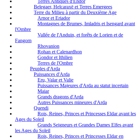
Terres Antiques d'Endor
Belegaer, Helcaraxë et Terres Emergees
Terre du Milieu à partir du Deuxième Age
Arnor et Eriador
Montagnes de Brumes, Imladris et Isengard avant
l'Ombre
Vallée de l'Anduin, et forêts de Lorien et de
Fangorn
Rhovanion
Rohan et Calenardhon
Gondor et Ithilien
Terres de l'Ombre
Peuples d'Arda
Puissances d'Arda
Eru, Valar et Valie
Puissances Majeures d'Arda au statut incertain
Maiar
Grands dragons d'Arda
Autres Puissances mineures d'Arda
Quendi
Rois, Reines, Princes et Princesses Eldar avant les
Ages du Soleil
Grands Seigneurs et Grandes Dames Elfes avant
les Ages du Soleil
Rois, Reines, Princes et Princesses Eldar en