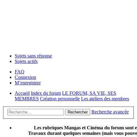
Sujets sans réponse
Sujets actifs
FAQ
Connexion
M’enregistrer
Accueil
Index du forum
LE FORUM, SA VIE, SES
MEMBRES
Création personnelle
Les ateliers des membres
Recherche avancée
Rechercher
Les rubriques Mangas et Cinéma du forum sont 
Travaux durant quelques semaines (mais vous pouvez