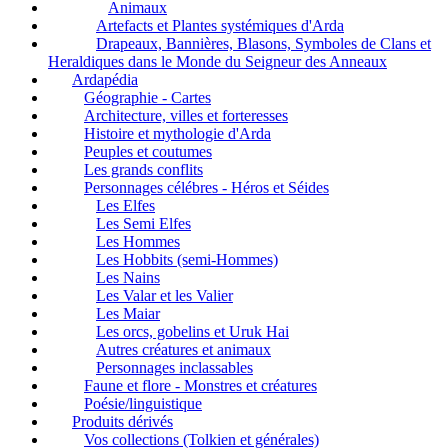
Animaux
Artefacts et Plantes systémiques d'Arda
Drapeaux, Bannières, Blasons, Symboles de Clans et
Heraldiques dans le Monde du Seigneur des Anneaux
Ardapédia
Géographie - Cartes
Architecture, villes et forteresses
Histoire et mythologie d'Arda
Peuples et coutumes
Les grands conflits
Personnages célébres - Héros et Séides
Les Elfes
Les Semi Elfes
Les Hommes
Les Hobbits (semi-Hommes)
Les Nains
Les Valar et les Valier
Les Maiar
Les orcs, gobelins et Uruk Hai
Autres créatures et animaux
Personnages inclassables
Faune et flore - Monstres et créatures
Poésie/linguistique
Produits dérivés
Vos collections (Tolkien et générales)