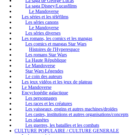
La saga de George Lucas
La saga Disney/Lucasfilms
Le Mandoverse
Les séries et les téléfilms
Les séries canons
Le Mandoverse
Les séries diverses
Les romans, les comics et les mangas
Les comics et mangas Star Wars
Histoires de l'Hyperespace
Les romans Star Wars
La Haute République
Le Mandoverse
Star Wars Légendes
Le coin des auteurs
Les jeux vidéos et les jeux de plateau
Le Mandoverse
Encyclopédie galactique
Les personnages
Les races et les créatures
Les vaisseaux, engins et autres machines/droïdes
Les castes, institutions et autres organisations/concepts
Les planètes
Les guerres, les batailles et les combats
CULTURE POPULAIRE / CULTURE GENERALE