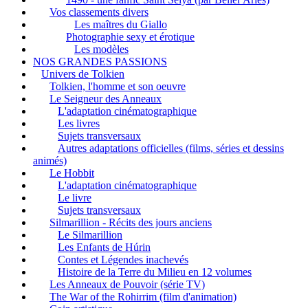
Vos classements divers
Les maîtres du Giallo
Photographie sexy et érotique
Les modèles
NOS GRANDES PASSIONS
Univers de Tolkien
Tolkien, l'homme et son oeuvre
Le Seigneur des Anneaux
L'adaptation cinématographique
Les livres
Sujets transversaux
Autres adaptations officielles (films, séries et dessins
animés)
Le Hobbit
L'adaptation cinématographique
Le livre
Sujets transversaux
Silmarillion - Récits des jours anciens
Le Silmarillion
Les Enfants de Húrin
Contes et Légendes inachevés
Histoire de la Terre du Milieu en 12 volumes
Les Anneaux de Pouvoir (série TV)
The War of the Rohirrim (film d'animation)