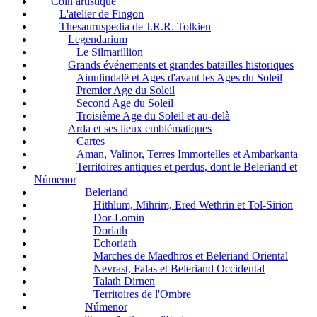
Coin artistique
L'atelier de Fingon
Thesauruspedia de J.R.R. Tolkien
Legendarium
Le Silmarillion
Grands événements et grandes batailles historiques
Ainulindalë et Ages d'avant les Ages du Soleil
Premier Age du Soleil
Second Age du Soleil
Troisième Age du Soleil et au-delà
Arda et ses lieux emblématiques
Cartes
Aman, Valinor, Terres Immortelles et Ambarkanta
Territoires antiques et perdus, dont le Beleriand et
Númenor
Beleriand
Hithlum, Mihrim, Ered Wethrin et Tol-Sirion
Dor-Lomin
Doriath
Echoriath
Marches de Maedhros et Beleriand Oriental
Nevrast, Falas et Beleriand Occidental
Talath Dirnen
Territoires de l'Ombre
Númenor