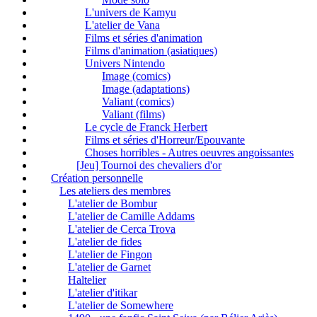
L'univers de Kamyu
L'atelier de Vana
Films et séries d'animation
Films d'animation (asiatiques)
Univers Nintendo
Image (comics)
Image (adaptations)
Valiant (comics)
Valiant (films)
Le cycle de Franck Herbert
Films et séries d'Horreur/Epouvante
Choses horribles - Autres oeuvres angoissantes
[Jeu] Tournoi des chevaliers d'or
Création personnelle
Les ateliers des membres
L'atelier de Bombur
L'atelier de Camille Addams
L'atelier de Cerca Trova
L'atelier de fides
L'atelier de Fingon
L'atelier de Garnet
Haltelier
L'atelier d'itikar
L'atelier de Somewhere