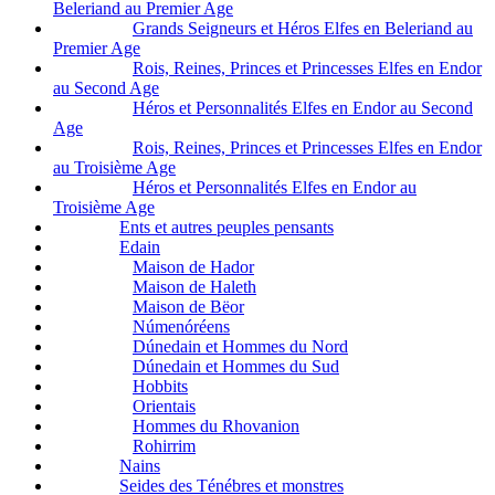
Beleriand au Premier Age
Grands Seigneurs et Héros Elfes en Beleriand au
Premier Age
Rois, Reines, Princes et Princesses Elfes en Endor
au Second Age
Héros et Personnalités Elfes en Endor au Second
Age
Rois, Reines, Princes et Princesses Elfes en Endor
au Troisième Age
Héros et Personnalités Elfes en Endor au
Troisième Age
Ents et autres peuples pensants
Edain
Maison de Hador
Maison de Haleth
Maison de Bëor
Númenóréens
Dúnedain et Hommes du Nord
Dúnedain et Hommes du Sud
Hobbits
Orientais
Hommes du Rhovanion
Rohirrim
Nains
Seides des Ténébres et monstres