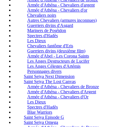
Armée d'Athéna - Chevaliers d'argent
Armée d'Athéna - Chevaliers d'or
Chevaliers noirs
Autres Chevaliers (armures inconnues)
Guerriers divins d'Asgard
Mariners de Poséidon
Spectres d'Hadès
Les Dieux
Chevaliers fantôme d'Eris
Guerriers divins (deuxième film)
Armée d'Abel - Les Corona Saints
Les Anges Destructeurs de Lucifer
Les Anges Célestes d'Artémis
Personnages divers
Saint Seiya Next Dimension
Saint Seiya The Lost Canvas
Armée d'Athéna - Chevaliers de Bronze
Armée d'Athéna - Chevaliers d'Argent
Armée d'Athéna - Chevaliers d'Or
Les Dieux
Spectres d'Hadès
Blue Warriors
Saint Seiya Episode G
Saint Seiya Omega