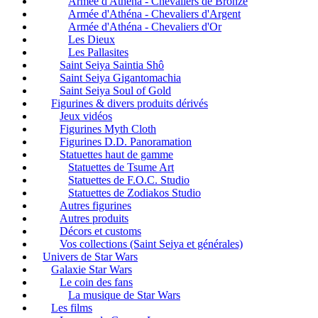
Armée d'Athéna - Chevaliers de Bronze
Armée d'Athéna - Chevaliers d'Argent
Armée d'Athéna - Chevaliers d'Or
Les Dieux
Les Pallasites
Saint Seiya Saintia Shô
Saint Seiya Gigantomachia
Saint Seiya Soul of Gold
Figurines & divers produits dérivés
Jeux vidéos
Figurines Myth Cloth
Figurines D.D. Panoramation
Statuettes haut de gamme
Statuettes de Tsume Art
Statuettes de F.O.C. Studio
Statuettes de Zodiakos Studio
Autres figurines
Autres produits
Décors et customs
Vos collections (Saint Seiya et générales)
Univers de Star Wars
Galaxie Star Wars
Le coin des fans
La musique de Star Wars
Les films