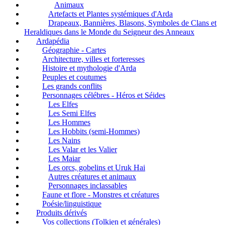
Animaux
Artefacts et Plantes systémiques d'Arda
Drapeaux, Bannières, Blasons, Symboles de Clans et
Heraldiques dans le Monde du Seigneur des Anneaux
Ardapédia
Géographie - Cartes
Architecture, villes et forteresses
Histoire et mythologie d'Arda
Peuples et coutumes
Les grands conflits
Personnages célébres - Héros et Séides
Les Elfes
Les Semi Elfes
Les Hommes
Les Hobbits (semi-Hommes)
Les Nains
Les Valar et les Valier
Les Maiar
Les orcs, gobelins et Uruk Hai
Autres créatures et animaux
Personnages inclassables
Faune et flore - Monstres et créatures
Poésie/linguistique
Produits dérivés
Vos collections (Tolkien et générales)