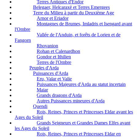
Terres Antiques d'Endor
Belegaer, Helcaraxë et Terres Emergees
Terre du Milieu à partir du Deuxième Age
Arnor et Eriador
Montagnes de Brumes, Imladris et Isengard avant
l'Ombre
Vallée de l'Anduin, et forêts de Lorien et de
Fangorn
Rhovanion
Rohan et Calenardhon
Gondor et Ithilien
Terres de l'Ombre
Peuples d'Arda
Puissances d'Arda
Eru, Valar et Valie
Puissances Majeures d'Arda au statut incertain
Maiar
Grands dragons d'Arda
Autres Puissances mineures d'Arda
Quendi
Rois, Reines, Princes et Princesses Eldar avant les
Ages du Soleil
Grands Seigneurs et Grandes Dames Elfes avant
les Ages du Soleil
Rois, Reines, Princes et Princesses Eldar en