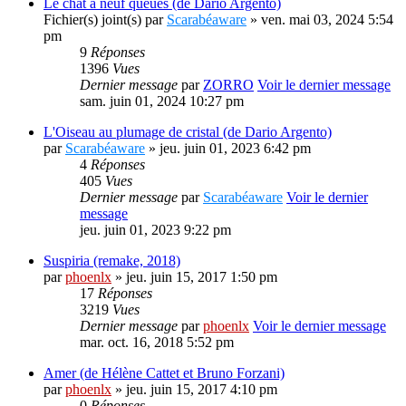
Le chat à neuf queues (de Dario Argento)
Fichier(s) joint(s)
par
Scarabéaware
» ven. mai 03, 2024 5:54
pm
9
Réponses
1396
Vues
Dernier message
par
ZORRO
Voir le dernier message
sam. juin 01, 2024 10:27 pm
L'Oiseau au plumage de cristal (de Dario Argento)
par
Scarabéaware
» jeu. juin 01, 2023 6:42 pm
4
Réponses
405
Vues
Dernier message
par
Scarabéaware
Voir le dernier
message
jeu. juin 01, 2023 9:22 pm
Suspiria (remake, 2018)
par
phoenlx
» jeu. juin 15, 2017 1:50 pm
17
Réponses
3219
Vues
Dernier message
par
phoenlx
Voir le dernier message
mar. oct. 16, 2018 5:52 pm
Amer (de Hélène Cattet et Bruno Forzani)
par
phoenlx
» jeu. juin 15, 2017 4:10 pm
0
Réponses