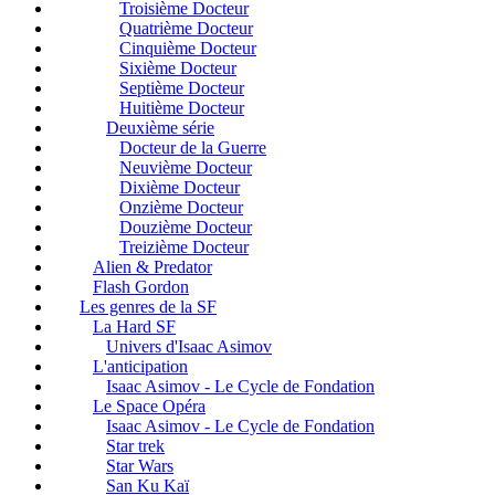
Troisième Docteur
Quatrième Docteur
Cinquième Docteur
Sixième Docteur
Septième Docteur
Huitième Docteur
Deuxième série
Docteur de la Guerre
Neuvième Docteur
Dixième Docteur
Onzième Docteur
Douzième Docteur
Treizième Docteur
Alien & Predator
Flash Gordon
Les genres de la SF
La Hard SF
Univers d'Isaac Asimov
L'anticipation
Isaac Asimov - Le Cycle de Fondation
Le Space Opéra
Isaac Asimov - Le Cycle de Fondation
Star trek
Star Wars
San Ku Kaï