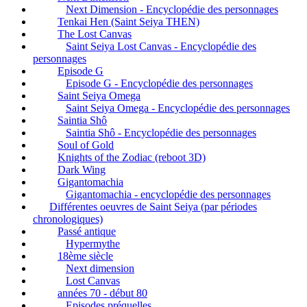
Next Dimension - Encyclopédie des personnages
Tenkai Hen (Saint Seiya THEN)
The Lost Canvas
Saint Seiya Lost Canvas - Encyclopédie des
personnages
Episode G
Episode G - Encyclopédie des personnages
Saint Seiya Omega
Saint Seiya Omega - Encyclopédie des personnages
Saintia Shô
Saintia Shô - Encyclopédie des personnages
Soul of Gold
Knights of the Zodiac (reboot 3D)
Dark Wing
Gigantomachia
Gigantomachia - encyclopédie des personnages
Différentes oeuvres de Saint Seiya (par périodes
chronologiques)
Passé antique
Hypermythe
18ème siècle
Next dimension
Lost Canvas
années 70 - début 80
Episodes préquelles