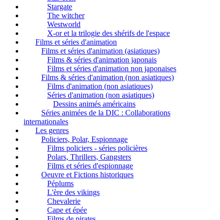
Stargate
The witcher
Westworld
X-or et la trilogie des shérifs de l'espace
Films et séries d'animation
Films et séries d'animation (asiatiques)
Films & séries d'animation japonais
Films et séries d'animation non japonaises
Films & séries d'animation (non asiatiques)
Films d'animation (non asiatiques)
Séries d'animation (non asiatiques)
Dessins animés américains
Séries animées de la DIC : Collaborations
internationales
Les genres
Policiers, Polar, Espionnage
Films policiers - séries policières
Polars, Thrillers, Gangsters
Films et séries d'espionnage
Oeuvre et Fictions historiques
Péplums
L'ère des vikings
Chevalerie
Cape et épée
Films de pirates