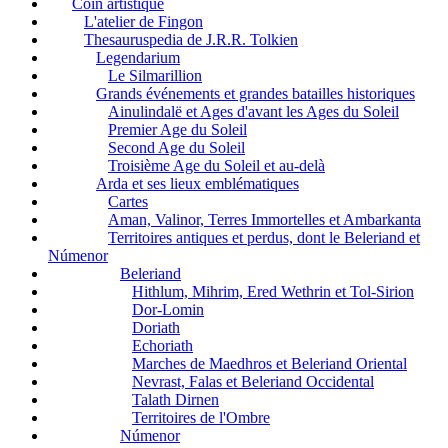
Coin artistique
L'atelier de Fingon
Thesauruspedia de J.R.R. Tolkien
Legendarium
Le Silmarillion
Grands événements et grandes batailles historiques
Ainulindalë et Ages d'avant les Ages du Soleil
Premier Age du Soleil
Second Age du Soleil
Troisième Age du Soleil et au-delà
Arda et ses lieux emblématiques
Cartes
Aman, Valinor, Terres Immortelles et Ambarkanta
Territoires antiques et perdus, dont le Beleriand et
Númenor
Beleriand
Hithlum, Mihrim, Ered Wethrin et Tol-Sirion
Dor-Lomin
Doriath
Echoriath
Marches de Maedhros et Beleriand Oriental
Nevrast, Falas et Beleriand Occidental
Talath Dirnen
Territoires de l'Ombre
Númenor