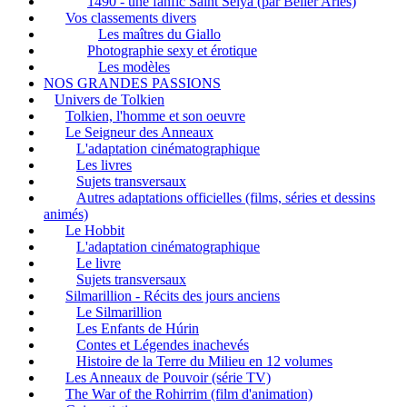
1490 - une fanfic Saint Seiya (par Bélier Ariès)
Vos classements divers
Les maîtres du Giallo
Photographie sexy et érotique
Les modèles
NOS GRANDES PASSIONS
Univers de Tolkien
Tolkien, l'homme et son oeuvre
Le Seigneur des Anneaux
L'adaptation cinématographique
Les livres
Sujets transversaux
Autres adaptations officielles (films, séries et dessins
animés)
Le Hobbit
L'adaptation cinématographique
Le livre
Sujets transversaux
Silmarillion - Récits des jours anciens
Le Silmarillion
Les Enfants de Húrin
Contes et Légendes inachevés
Histoire de la Terre du Milieu en 12 volumes
Les Anneaux de Pouvoir (série TV)
The War of the Rohirrim (film d'animation)