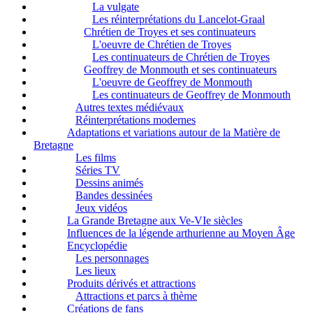
La vulgate
Les réinterprétations du Lancelot-Graal
Chrétien de Troyes et ses continuateurs
L'oeuvre de Chrétien de Troyes
Les continuateurs de Chrétien de Troyes
Geoffrey de Monmouth et ses continuateurs
L'oeuvre de Geoffrey de Monmouth
Les continuateurs de Geoffrey de Monmouth
Autres textes médiévaux
Réinterprétations modernes
Adaptations et variations autour de la Matière de
Bretagne
Les films
Séries TV
Dessins animés
Bandes dessinées
Jeux vidéos
La Grande Bretagne aux Ve-VIe siècles
Influences de la légende arthurienne au Moyen Âge
Encyclopédie
Les personnages
Les lieux
Produits dérivés et attractions
Attractions et parcs à thème
Créations de fans