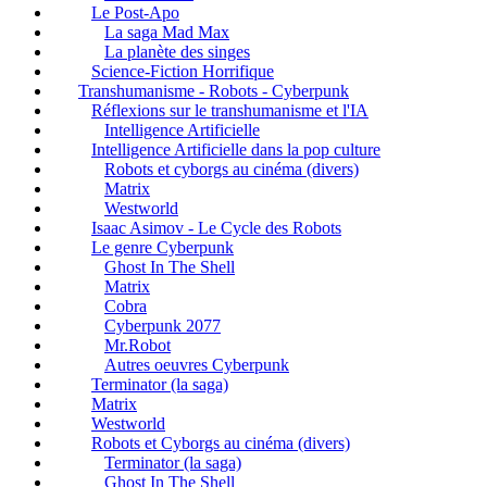
Le Post-Apo
La saga Mad Max
La planète des singes
Science-Fiction Horrifique
Transhumanisme - Robots - Cyberpunk
Réflexions sur le transhumanisme et l'IA
Intelligence Artificielle
Intelligence Artificielle dans la pop culture
Robots et cyborgs au cinéma (divers)
Matrix
Westworld
Isaac Asimov - Le Cycle des Robots
Le genre Cyberpunk
Ghost In The Shell
Matrix
Cobra
Cyberpunk 2077
Mr.Robot
Autres oeuvres Cyberpunk
Terminator (la saga)
Matrix
Westworld
Robots et Cyborgs au cinéma (divers)
Terminator (la saga)
Ghost In The Shell