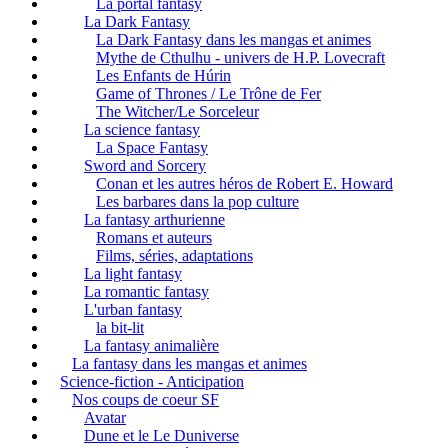
La portal fantasy
La Dark Fantasy
La Dark Fantasy dans les mangas et animes
Mythe de Cthulhu - univers de H.P. Lovecraft
Les Enfants de Húrin
Game of Thrones / Le Trône de Fer
The Witcher/Le Sorceleur
La science fantasy
La Space Fantasy
Sword and Sorcery
Conan et les autres héros de Robert E. Howard
Les barbares dans la pop culture
La fantasy arthurienne
Romans et auteurs
Films, séries, adaptations
La light fantasy
La romantic fantasy
L'urban fantasy
la bit-lit
La fantasy animalière
La fantasy dans les mangas et animes
Science-fiction - Anticipation
Nos coups de coeur SF
Avatar
Dune et le Le Duniverse