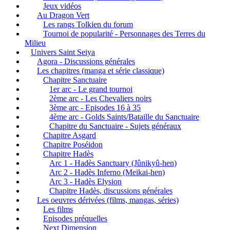
Jeux vidéos
Au Dragon Vert
Les rangs Tolkien du forum
Tournoi de popularité - Personnages des Terres du
Milieu
Univers Saint Seiya
Agora - Discussions générales
Les chapitres (manga et série classique)
Chapitre Sanctuaire
1er arc - Le grand tournoi
2ème arc - Les Chevaliers noirs
3ème arc - Episodes 16 à 35
4ème arc - Golds Saints/Bataille du Sanctuaire
Chapitre du Sanctuaire - Sujets généraux
Chapitre Asgard
Chapitre Poséidon
Chapitre Hadès
Arc 1 - Hadès Sanctuary (Jûnikyû-hen)
Arc 2 - Hadès Inferno (Meikai-hen)
Arc 3 - Hadès Elysion
Chapitre Hadès, discussions générales
Les oeuvres dérivées (films, mangas, séries)
Les films
Episodes préquelles
Next Dimension