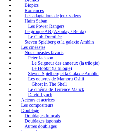
Biopics
Romances
Les adaptations de jeux vidéos
Haïm Saban
Les Power Rangers
Le groupe AB (Azoulay / Berda)
Le Club Dorothée
Steven Spielberg et la galaxie Amblin
Les cinéastes
Nos cinéastes favoris
Peter Jackson
Le Seigneur des anneaux (la trilogie)
Le Hobbit (la trilogie)
Steven Spielberg et la Galaxie Amblin
Les oeuvres de Mamoru Oshii
Ghost In The Shell
Le cinéma de Terrence Malick
David Lynch
Acteurs et actrices
Les compositeurs
Doublage
Doublages français
Doublages japonais
Autres doublages