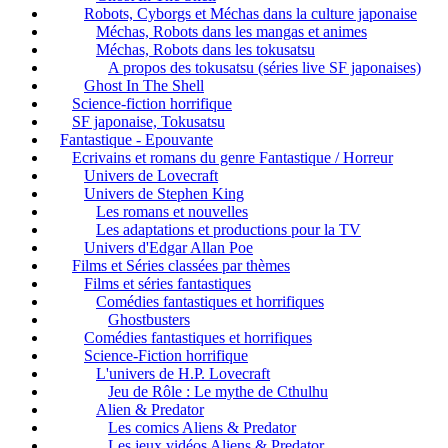
Robots, Cyborgs et Méchas dans la culture japonaise
Méchas, Robots dans les mangas et animes
Méchas, Robots dans les tokusatsu
A propos des tokusatsu (séries live SF japonaises)
Ghost In The Shell
Science-fiction horrifique
SF japonaise, Tokusatsu
Fantastique - Epouvante
Ecrivains et romans du genre Fantastique / Horreur
Univers de Lovecraft
Univers de Stephen King
Les romans et nouvelles
Les adaptations et productions pour la TV
Univers d'Edgar Allan Poe
Films et Séries classées par thèmes
Films et séries fantastiques
Comédies fantastiques et horrifiques
Ghostbusters
Comédies fantastiques et horrifiques
Science-Fiction horrifique
L'univers de H.P. Lovecraft
Jeu de Rôle : Le mythe de Cthulhu
Alien & Predator
Les comics Aliens & Predator
Les jeux vidéos Aliens & Predator