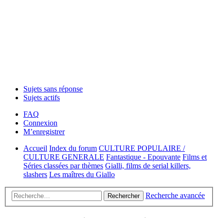
Sujets sans réponse
Sujets actifs
FAQ
Connexion
M’enregistrer
Accueil
Index du forum
CULTURE POPULAIRE /
CULTURE GENERALE
Fantastique - Epouvante
Films et
Séries classées par thèmes
Gialli, films de serial killers,
slashers
Les maîtres du Giallo
Recherche avancée
Rechercher