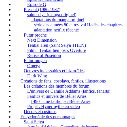
Episode G
Présent (1986-1987)
saint seiya (manga originel)
adaptations du manga originel
série des années 80 et revival Hadès, les chapitres
adaptation netflix récente
Futur proche
Next Dimension
Tenkai Hen (Saint Seiya THEN)
Film - Tenkai-hen josō: Overture
Rerise of Poseidon
Futur moyen
Omega
Oeuvres inclassables et bizaroïdes
Dark Wing
Créations de fans, cosplays, fanfics, illustrations
Les créations des membres du forum
L'univers de Camille Addams (fanfics, fanarts)
Fanfics et univers de Bélier Aries
1490 - une fanfic par Bélier Aries
Projet : Hypermythe en vidéo
Décors et customs
Encyclopédie des personnages
Saint Seiya
Armée d'Athéna - Chevaliers de bronze