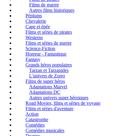
Films de guerre
Autres films historiques
Péplums
Chevalerie
Cape et épée
Films et séries de pirates
Westerns
Films et séries de guerre
Science-Fiction
Horreur - Fantastique
Fantasy
Grands héros populaires
Tarzan et Tarzanides
L'univers de Zorro
Films de super héros
Adaptations Marvel
Adaptations DC
Autres univers super héroiques
Road Movies, films et séries de voyage
Films et séries d'aventure
Action
Catastrophe
Comédies
Comédies musicales
Drames