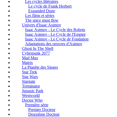
Les cycles littéraires
Le cycle de Frank Herbert
Expanded Dune
Les films et séries
The spice must flow
Univers d'Isaac Asimov
Isaac Asimov - Le Cycle des Robots
Isaac Asimov - Le Cycle de l'Empire
Isaac Asimov - Le Cycle de Fondation
Adaptations des oeuvres d'Asimov
Ghost In The Shell
Cyberpunk 2077
Mad Max
Matrix
La Planète des Singes
Star Trek
Star Wars
Stargate
Terminator
Jurassic Park
Westworld
Doctor Who
Première série
Premier Docteur
Deuxième Docteur