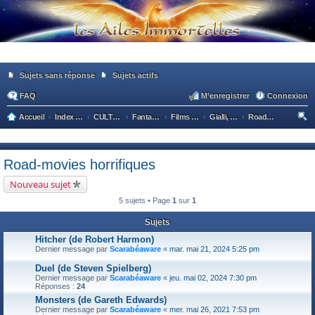
Sujets sans réponse
Sujets actifs
FAQ
M’enregistrer
Connexion
Accueil
Index du forum
CULTURE POPULAIRE / CULTURE GENERALE
Fantastique - Epouvante
Films et Séries classées par thèmes
Gialli, films de serial killers, slashers
Road-movies horrifiques
ec
he
Road-movies horrifiques
rc
Nouveau sujet
he
5 sujets • Page
1
sur
1
r
Sujets
Hitcher (de Robert Harmon)
Dernier message par
Scarabéaware
«
mar. mai 21, 2024 5:25 pm
Duel (de Steven Spielberg)
Dernier message par
Scarabéaware
«
jeu. mai 02, 2024 7:30 pm
Réponses :
24
Monsters (de Gareth Edwards)
Dernier message par
Scarabéaware
«
mer. mai 26, 2021 7:53 pm