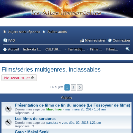
Sujets sans réponse
Sujets actifs
FAQ
M’enregistrer
Connexion
Accueil
Index du forum
CULTURE POPULAIRE / CULTURE GENERALE
Fantastique - Epouvante
Films et Séries classées par thèmes
Films/séries multigenres, inclassables
ec
he
Films/séries multigenres, inclassables
rc
Nouveau sujet
he
r
66 sujets
1
2
Sujets
Présentation de films de fin du monde (Le Fossoyeur de films)
Dernier message par
Maedhros
«
mar. mars 28, 2017 1:51 am
Réponses :
3
Les films de sorcières
Dernier message par
pandora
«
ven. déc. 02, 2016 1:21 pm
Réponses :
3
Garo : Makai Senki