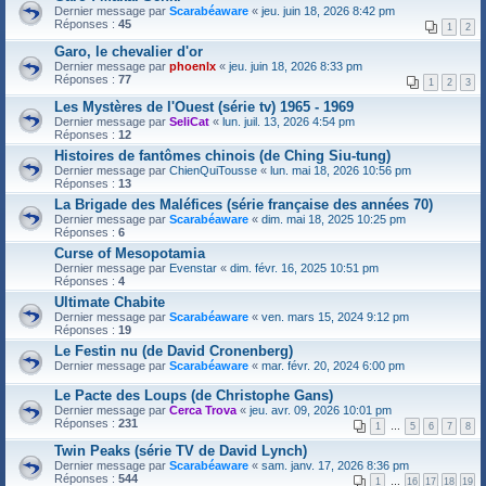
Dernier message par
Scarabéaware
«
jeu. juin 18, 2026 8:42 pm
Réponses :
45
1
2
Garo, le chevalier d'or
Dernier message par
phoenlx
«
jeu. juin 18, 2026 8:33 pm
Réponses :
77
1
2
3
Les Mystères de l'Ouest (série tv) 1965 - 1969
Dernier message par
SeliCat
«
lun. juil. 13, 2026 4:54 pm
Réponses :
12
Histoires de fantômes chinois (de Ching Siu-tung)
Dernier message par
ChienQuiTousse
«
lun. mai 18, 2026 10:56 pm
Réponses :
13
La Brigade des Maléfices (série française des années 70)
Dernier message par
Scarabéaware
«
dim. mai 18, 2025 10:25 pm
Réponses :
6
Curse of Mesopotamia
Dernier message par
Evenstar
«
dim. févr. 16, 2025 10:51 pm
Réponses :
4
Ultimate Chabite
Dernier message par
Scarabéaware
«
ven. mars 15, 2024 9:12 pm
Réponses :
19
Le Festin nu (de David Cronenberg)
Dernier message par
Scarabéaware
«
mar. févr. 20, 2024 6:00 pm
Le Pacte des Loups (de Christophe Gans)
Dernier message par
Cerca Trova
«
jeu. avr. 09, 2026 10:01 pm
Réponses :
231
1
…
5
6
7
8
Twin Peaks (série TV de David Lynch)
Dernier message par
Scarabéaware
«
sam. janv. 17, 2026 8:36 pm
Réponses :
544
1
…
16
17
18
19