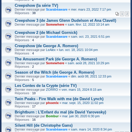
Creepshow (la série TV)
Dernier message par
Scarabéaware
«
mer. mars 23, 2022 7:17 pm
Réponses :
38
1
2
Creepshow 3 (de James Glenn Dudelson et Ana Clavell)
Dernier message par
Somewhere
«
sam. févr. 12, 2022 10:14 am
Creepshow 2 (de Michael Gornick)
Dernier message par
Scarabéaware
«
sam. oct. 23, 2021 6:51 pm
Réponses :
4
Creepshow (de George A. Romero)
Dernier message par
LeAlex
«
lun. oct. 18, 2021 10:04 pm
Réponses :
4
The Amusement Park (de George A. Romero)
Dernier message par
Somewhere
«
sam. août 28, 2021 10:29 pm
Réponses :
2
Season of the Witch (de George A. Romero)
Dernier message par
Scarabéaware
«
dim. août 08, 2021 12:33 pm
Réponses :
5
Les Contes de la Crypte (série TV)
Dernier message par
ZORRO
«
ven. mars 15, 2024 8:15 am
Réponses :
10
Twin Peaks - Fire Walk with me (de David Lynch)
Dernier message par
phoenlx
«
mar. sept. 15, 2020 11:02 pm
Réponses :
17
Brightburn : L’Enfant du mal (de David Yarovesky)
Dernier message par
Bombur
«
mar. juin 30, 2020 6:30 pm
Réponses :
16
Silent Hill (de Christophe Gans)
Dernier message par
Scarabéaware
«
sam. mars 14, 2020 8:34 pm