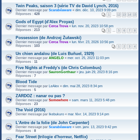
Twin Peaks, saison 3 (série TV de David Lynch, 2016)
Dernier message par
Scarabéaware
«
dim. déc. 10, 2023 9:09 pm
Réponses :
428
1
…
12
13
14
15
Gods of Egypt (d'Alex Proyas)
Dernier message par
Cerca Trova
«
lun. nov. 20, 2023 10:58 pm
Réponses :
213
1
…
5
6
7
8
Possession (de Andrzej Żuławski)
Dernier message par
Cerca Trova
«
lun. févr. 23, 2026 10:56 pm
Réponses :
103
1
2
3
4
Un chien andalou (de Luis Buñuel, 1929)
Dernier message par
ANGELO
«
mer. oct. 25, 2023 11:03 pm
Réponses :
11
Five Nights at Freddy's (de Chris Colombus)
Dernier message par
SauronGorthaur
«
jeu. juin 29, 2023 8:16 pm
Réponses :
7
Blood Tide
Dernier message par
LeAlex
«
dim. mai 28, 2023 8:34 pm
Réponses :
5
ZARDOZ : nanar ou pas ?
Dernier message par
Somewhere
«
sam. mars 11, 2023 5:48 pm
Réponses :
23
The Void (2016)
Dernier message par
Ikebukuro
«
mar. févr. 14, 2023 9:14 pm
L'Antre de la folie (de John Carpenter)
Dernier message par
Scarabéaware
«
ven. janv. 13, 2023 9:42 pm
Réponses :
8
Fear Street (trilogie d'horreur, Netflix)