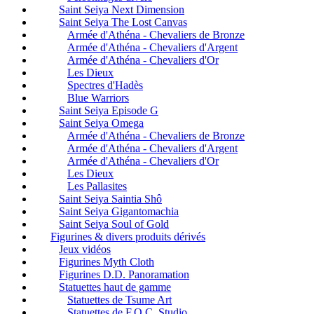
Saint Seiya Next Dimension
Saint Seiya The Lost Canvas
Armée d'Athéna - Chevaliers de Bronze
Armée d'Athéna - Chevaliers d'Argent
Armée d'Athéna - Chevaliers d'Or
Les Dieux
Spectres d'Hadès
Blue Warriors
Saint Seiya Episode G
Saint Seiya Omega
Armée d'Athéna - Chevaliers de Bronze
Armée d'Athéna - Chevaliers d'Argent
Armée d'Athéna - Chevaliers d'Or
Les Dieux
Les Pallasites
Saint Seiya Saintia Shô
Saint Seiya Gigantomachia
Saint Seiya Soul of Gold
Figurines & divers produits dérivés
Jeux vidéos
Figurines Myth Cloth
Figurines D.D. Panoramation
Statuettes haut de gamme
Statuettes de Tsume Art
Statuettes de F.O.C. Studio