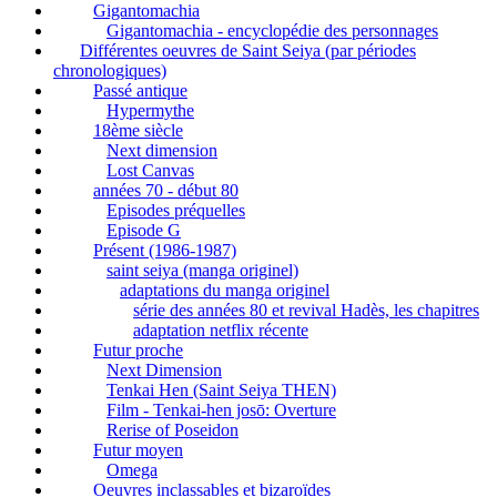
Gigantomachia
Gigantomachia - encyclopédie des personnages
Différentes oeuvres de Saint Seiya (par périodes
chronologiques)
Passé antique
Hypermythe
18ème siècle
Next dimension
Lost Canvas
années 70 - début 80
Episodes préquelles
Episode G
Présent (1986-1987)
saint seiya (manga originel)
adaptations du manga originel
série des années 80 et revival Hadès, les chapitres
adaptation netflix récente
Futur proche
Next Dimension
Tenkai Hen (Saint Seiya THEN)
Film - Tenkai-hen josō: Overture
Rerise of Poseidon
Futur moyen
Omega
Oeuvres inclassables et bizaroïdes