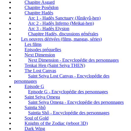
Chapitre Asgard
Chapitre Poséidon
Chapitre Hadès
Arc 1 - Hadès Sanctuary (Jûnikyû-hen)
Arc 2 - Hadès Inferno (Meikai-hen)
Arc 3 - Hadès Elysion
Chapitre Hadès, discussions générales
Les oeuvres dérivées (films, mangas, séries)
Les films
Episodes préquelles
Next Dimension
Next Dimension - Encyclopédie des personnages
Tenkai Hen (Saint Seiya THEN)
The Lost Canvas
Saint Seiya Lost Canvas - Encyclopédie des
personnages
Episode G
Episode G - Encyclopédie des personnages
Saint Seiya Omega
Saint Seiya Omega - Encyclopédie des personnages
Saintia Shô
Saintia Shô - Encyclopédie des personnages
Soul of Gold
Knights of the Zodiac (reboot 3D)
Dark Wing