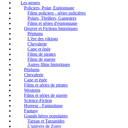
Les genres
Policiers, Polar, Espionnage
Films policiers - séries policières
Polars, Thrillers, Gangsters
Films et séries d'espionnage
Oeuvre et Fictions historiques
Péplums
L'ère des vikings
Chevalerie
Cape et épée
Films de pirates
Films de guerre
Autres films historiques
Péplums
Chevalerie
Cape et épée
Films et séries de pirates
Westerns
Films et séries de guerre
Science-Fiction
Horreur - Fantastique
Fantasy
Grands héros populaires
Tarzan et Tarzanides
L'univers de Zorro