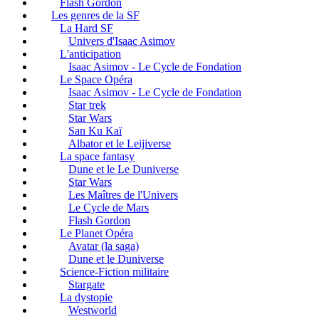
Flash Gordon
Les genres de la SF
La Hard SF
Univers d'Isaac Asimov
L'anticipation
Isaac Asimov - Le Cycle de Fondation
Le Space Opéra
Isaac Asimov - Le Cycle de Fondation
Star trek
Star Wars
San Ku Kaï
Albator et le Leijiverse
La space fantasy
Dune et le Le Duniverse
Star Wars
Les Maîtres de l'Univers
Le Cycle de Mars
Flash Gordon
Le Planet Opéra
Avatar (la saga)
Dune et le Duniverse
Science-Fiction militaire
Stargate
La dystopie
Westworld