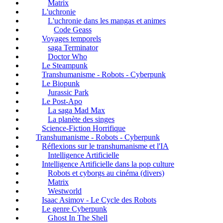
Matrix
L'uchronie
L'uchronie dans les mangas et animes
Code Geass
Voyages temporels
saga Terminator
Doctor Who
Le Steampunk
Transhumanisme - Robots - Cyberpunk
Le Biopunk
Jurassic Park
Le Post-Apo
La saga Mad Max
La planète des singes
Science-Fiction Horrifique
Transhumanisme - Robots - Cyberpunk
Réflexions sur le transhumanisme et l'IA
Intelligence Artificielle
Intelligence Artificielle dans la pop culture
Robots et cyborgs au cinéma (divers)
Matrix
Westworld
Isaac Asimov - Le Cycle des Robots
Le genre Cyberpunk
Ghost In The Shell