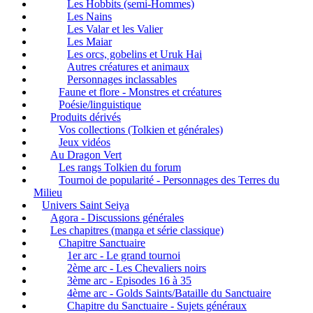
Les Hobbits (semi-Hommes)
Les Nains
Les Valar et les Valier
Les Maiar
Les orcs, gobelins et Uruk Hai
Autres créatures et animaux
Personnages inclassables
Faune et flore - Monstres et créatures
Poésie/linguistique
Produits dérivés
Vos collections (Tolkien et générales)
Jeux vidéos
Au Dragon Vert
Les rangs Tolkien du forum
Tournoi de popularité - Personnages des Terres du
Milieu
Univers Saint Seiya
Agora - Discussions générales
Les chapitres (manga et série classique)
Chapitre Sanctuaire
1er arc - Le grand tournoi
2ème arc - Les Chevaliers noirs
3ème arc - Episodes 16 à 35
4ème arc - Golds Saints/Bataille du Sanctuaire
Chapitre du Sanctuaire - Sujets généraux