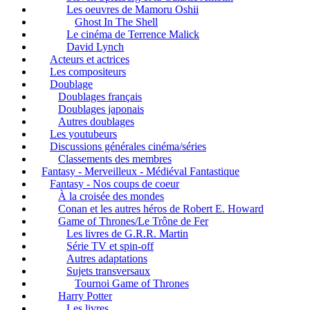
Les oeuvres de Mamoru Oshii
Ghost In The Shell
Le cinéma de Terrence Malick
David Lynch
Acteurs et actrices
Les compositeurs
Doublage
Doublages français
Doublages japonais
Autres doublages
Les youtubeurs
Discussions générales cinéma/séries
Classements des membres
Fantasy - Merveilleux - Médiéval Fantastique
Fantasy - Nos coups de coeur
À la croisée des mondes
Conan et les autres héros de Robert E. Howard
Game of Thrones/Le Trône de Fer
Les livres de G.R.R. Martin
Série TV et spin-off
Autres adaptations
Sujets transversaux
Tournoi Game of Thrones
Harry Potter
Les livres