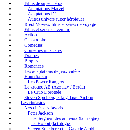
Films de super héros
Adaptations Marvel
Adaptations DC
Autres univers super héroiques
Road Movies, films et séries de voyage
Films et séries d'aventure
Action
Catastrophe
Comédies
Comédies musicales
Drames
Biopics
Romances
Les adaptations de jeux vidéos
Haïm Saban
Les Power Rangers
Le groupe AB (Azoulay / Berda)
Le Club Dorothée
Steven Spielberg et la galaxie Amblin
Les cinéastes
Nos cinéastes favoris
Peter Jackson
Le Seigneur des anneaux (la trilogie)
Le Hobbit (la trilogie)
Steven Spielberg et la Galaxie Amblin