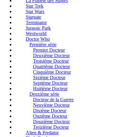
La Planète des Singes
Star Trek
Star Wars
Stargate
Terminator
Jurassic Park
Westworld
Doctor Who
Première série
Premier Docteur
Deuxième Docteur
Troisième Docteur
Quatrième Docteur
Cinquième Docteur
Sixième Docteur
Septième Docteur
Huitième Docteur
Deuxième série
Docteur de la Guerre
Neuvième Docteur
Dixième Docteur
Onzième Docteur
Douzième Docteur
Treizième Docteur
Alien & Predator