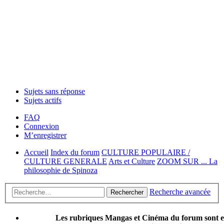
Sujets sans réponse
Sujets actifs
FAQ
Connexion
M’enregistrer
Accueil
Index du forum
CULTURE POPULAIRE /
CULTURE GENERALE
Arts et Culture
ZOOM SUR ... La
philosophie de Spinoza
Recherche avancée
Rechercher
Les rubriques Mangas et Cinéma du forum sont 