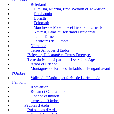
Beleriand
Hithlum, Mihrim, Ered Wethrin et Tol-Sirion
Dor-Lomin
Doriath
Echoriath
Marches de Maedhros et Beleriand Oriental
Nevrast, Falas et Beleriand Occidental
Talath Dirnen
Territoires de l'Ombre
Númenor
Terres Antiques d'Endor
Belegaer, Helcaraxë et Terres Emergees
Terre du Milieu à partir du Deuxième Age
Arnor et Eriador
Montagnes de Brumes, Imladris et Isengard avant
l'Ombre
Vallée de l'Anduin, et forêts de Lorien et de
Fangorn
Rhovanion
Rohan et Calenardhon
Gondor et Ithilien
Terres de l'Ombre
Peuples d'Arda
Puissances d'Arda