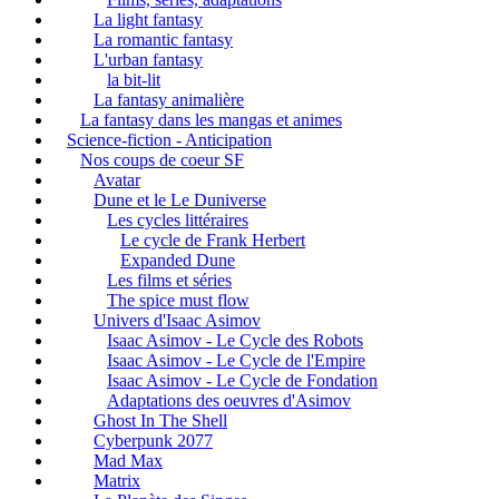
La light fantasy
La romantic fantasy
L'urban fantasy
la bit-lit
La fantasy animalière
La fantasy dans les mangas et animes
Science-fiction - Anticipation
Nos coups de coeur SF
Avatar
Dune et le Le Duniverse
Les cycles littéraires
Le cycle de Frank Herbert
Expanded Dune
Les films et séries
The spice must flow
Univers d'Isaac Asimov
Isaac Asimov - Le Cycle des Robots
Isaac Asimov - Le Cycle de l'Empire
Isaac Asimov - Le Cycle de Fondation
Adaptations des oeuvres d'Asimov
Ghost In The Shell
Cyberpunk 2077
Mad Max
Matrix