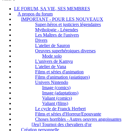
LE FORUM, SA VIE, SES MEMBRES
A propos du forum
IMPORTANT - POUR LES NOUVEAUX
Super-héros et justiciers légendaires
Mythologie - Légendes
Les Maîtres de l'univers
Divers
L'atelier de Sauron
Oeuvres superhéroiques diverses
Mode solo
L'univers de Kamyu
L'atelier de Vana
Films et séries d'animation
Films d'animation (asiatiques)
Univers Nintendo
Image (comics)
Image (adaptations)
Valiant (comics)
Valiant (films)
Le cycle de Franck Herbert
Films et séries d'Horreur/Epouvante
Choses horribles - Autres oeuvres angoissantes
[Jeu] Tournoi des chevaliers d'or
Création personnelle