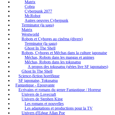
Matrix
Cobra
Cyberpunk 2077
Mr.Robot
Autres oeuvres Cyberpunk
Terminator (la saga)
Matrix
Westworld
Robots et Cyborgs au cinéma (divers)
Terminator (la saga)
Ghost In The Shell
Robots, Cyborgs et Méchas dans la culture japonaise
Méchas, Robots dans les mangas et animes
Méchas, Robots dans les tokusatsu
A propos des tokusatsu (séries live SF japonaises)
Ghost In The Shell
Science-fiction horrifique
SF japonaise, Tokusatsu
Fantastique - Epouvante
Ecrivains et romans du genre Fantastique / Horreur
Univers de Lovecraft
Univers de Stephen King
Les romans et nouvelles
Les adaptations et productions pour la TV
Univers d'Edgar Allan Poe