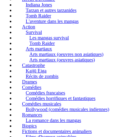
Indiana Jones
Tarzan et autres tarzanides
Tomb Raider
L'aventure dans les mangas
Action
Survival
Les mangas survival
Tomb Raider
Arts martiaux
Arts martiaux (oeuvres non asiatiques)
Arts martiaux (oeuvres asiatiques)
Catastrophe
Kaijū Eiga
Récits de zombis
Drames
Comédies
Comédies françaises
Comédies horrifiques et fantastiques
Comédies musicales
Bollywood (comédies musicales indiennes)
Romances
La romance dans les mangas
Biopics
Fictions et documentaires animaliers
Films d'horreur animalière