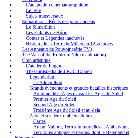
L'adaptation cinématographique
Le livre
Sujets transversaux
Silmarillion - Récits des jours anciens
Le Silmarillion
Les Enfants de Húrin
Contes et Légendes inachevés
Histoire de la Terre du Milieu en 12 volumes
Les Anneaux de Pouvoir (série TV)
The War of the Rohirrim (film d'animation)
Coin artistique
L'atelier de Fingon
Thesauruspedia de J.R.R. Tolkien
Legendarium
Le Silmarillion
Grands événements et grandes batailles historiques
Ainulindalë et Ages d'avant les Ages du Soleil
Premier Age du Soleil
Second Age du Soleil
Troisième Age du Soleil et au-delà
Arda et ses lieux emblématiques
Cartes
Aman, Valinor, Terres Immortelles et Ambarkanta
Territoires antiques et perdus, dont le Beleriand et
Númenor