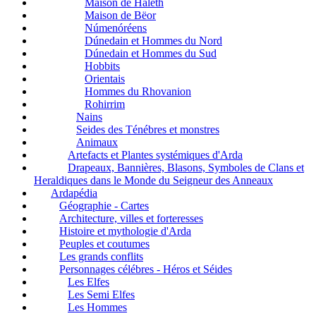
Maison de Haleth
Maison de Bëor
Númenóréens
Dúnedain et Hommes du Nord
Dúnedain et Hommes du Sud
Hobbits
Orientais
Hommes du Rhovanion
Rohirrim
Nains
Seides des Ténébres et monstres
Animaux
Artefacts et Plantes systémiques d'Arda
Drapeaux, Bannières, Blasons, Symboles de Clans et
Heraldiques dans le Monde du Seigneur des Anneaux
Ardapédia
Géographie - Cartes
Architecture, villes et forteresses
Histoire et mythologie d'Arda
Peuples et coutumes
Les grands conflits
Personnages célébres - Héros et Séides
Les Elfes
Les Semi Elfes
Les Hommes