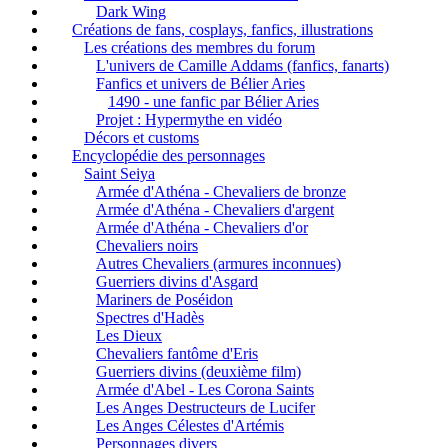
Dark Wing
Créations de fans, cosplays, fanfics, illustrations
Les créations des membres du forum
L'univers de Camille Addams (fanfics, fanarts)
Fanfics et univers de Bélier Aries
1490 - une fanfic par Bélier Aries
Projet : Hypermythe en vidéo
Décors et customs
Encyclopédie des personnages
Saint Seiya
Armée d'Athéna - Chevaliers de bronze
Armée d'Athéna - Chevaliers d'argent
Armée d'Athéna - Chevaliers d'or
Chevaliers noirs
Autres Chevaliers (armures inconnues)
Guerriers divins d'Asgard
Mariners de Poséidon
Spectres d'Hadès
Les Dieux
Chevaliers fantôme d'Eris
Guerriers divins (deuxième film)
Armée d'Abel - Les Corona Saints
Les Anges Destructeurs de Lucifer
Les Anges Célestes d'Artémis
Personnages divers