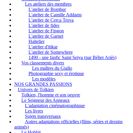
Les ateliers des membres
L'atelier de Bombur
L'atelier de Camille Addams
L'atelier de Cerca Trova
L'atelier de fides
L'atelier de Fingon
L'atelier de Garnet
Haltelier
L'atelier d'itikar
L'atelier de Somewhere
1490 - une fanfic Saint Seiya (par Bélier Ariès)
Vos classements divers
Les maîtres du Giallo
Photographie sexy et érotique
Les modèles
NOS GRANDES PASSIONS
Univers de Tolkien
Tolkien, l'homme et son oeuvre
Le Seigneur des Anneaux
L'adaptation cinématographique
Les livres
Sujets transversaux
Autres adaptations officielles (films, séries et dessins
animés)
Le Hobbit