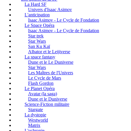
La Hard SF
Univers d'Isaac Asimov
L'anticipation
Isaac Asimov - Le Cycle de Fondation
Le Space Opéra
Isaac Asimov - Le Cycle de Fondation
Star trek
Star Wars
San Ku Kaï
Albator et le Leijiverse
La space fantasy
Dune et le Le Duniverse
Star Wars
Les Maîtres de l'Univers
Le Cycle de Mars
Flash Gordon
Le Planet Opéra
Avatar (la saga)
Dune et le Duniverse
Science-Fiction militaire
Stargate
La dystopie
Westworld
Matrix
L'uchronie