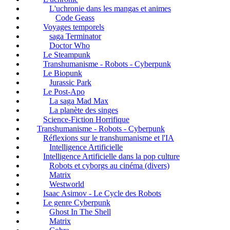
L'uchronie dans les mangas et animes
Code Geass
Voyages temporels
saga Terminator
Doctor Who
Le Steampunk
Transhumanisme - Robots - Cyberpunk
Le Biopunk
Jurassic Park
Le Post-Apo
La saga Mad Max
La planète des singes
Science-Fiction Horrifique
Transhumanisme - Robots - Cyberpunk
Réflexions sur le transhumanisme et l'IA
Intelligence Artificielle
Intelligence Artificielle dans la pop culture
Robots et cyborgs au cinéma (divers)
Matrix
Westworld
Isaac Asimov - Le Cycle des Robots
Le genre Cyberpunk
Ghost In The Shell
Matrix