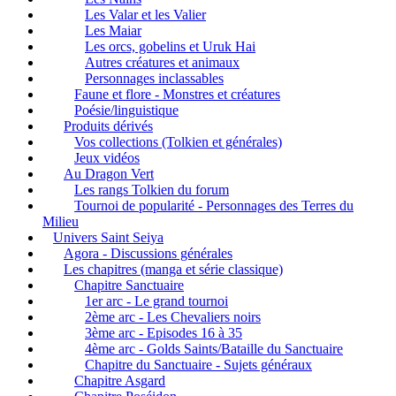
Les Valar et les Valier
Les Maiar
Les orcs, gobelins et Uruk Hai
Autres créatures et animaux
Personnages inclassables
Faune et flore - Monstres et créatures
Poésie/linguistique
Produits dérivés
Vos collections (Tolkien et générales)
Jeux vidéos
Au Dragon Vert
Les rangs Tolkien du forum
Tournoi de popularité - Personnages des Terres du
Milieu
Univers Saint Seiya
Agora - Discussions générales
Les chapitres (manga et série classique)
Chapitre Sanctuaire
1er arc - Le grand tournoi
2ème arc - Les Chevaliers noirs
3ème arc - Episodes 16 à 35
4ème arc - Golds Saints/Bataille du Sanctuaire
Chapitre du Sanctuaire - Sujets généraux
Chapitre Asgard