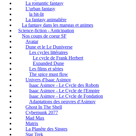
La romantic fantasy
L'urban fantasy
la bit-lit
La fantasy animalière
La fantasy dans les mangas et animes
Science-fiction - Anticipation
Nos coups de coeur SF
Avatar
Dune et le Le Duniverse
Les cycles littéraires
Le cycle de Frank Herbert
Expanded Dune
Les films et séries
The spice must flow
Univers d'Isaac Asimov
Isaac Asimov - Le Cycle des Robots
Isaac Asimov - Le Cycle de l'Empire
Isaac Asimov - Le Cycle de Fondation
Adaptations des oeuvres d'Asimov
Ghost In The Shell
Cyberpunk 2077
Mad Max
Matrix
La Planète des Singes
Star Trek