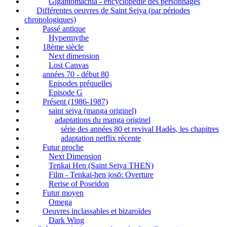
Gigantomachia - encyclopédie des personnages
Différentes oeuvres de Saint Seiya (par périodes
chronologiques)
Passé antique
Hypermythe
18ème siècle
Next dimension
Lost Canvas
années 70 - début 80
Episodes préquelles
Episode G
Présent (1986-1987)
saint seiya (manga originel)
adaptations du manga originel
série des années 80 et revival Hadès, les chapitres
adaptation netflix récente
Futur proche
Next Dimension
Tenkai Hen (Saint Seiya THEN)
Film - Tenkai-hen josō: Overture
Rerise of Poseidon
Futur moyen
Omega
Oeuvres inclassables et bizaroïdes
Dark Wing