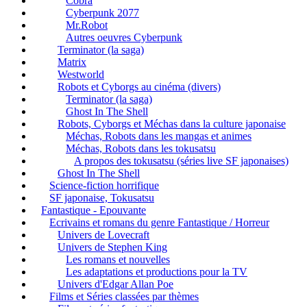
Cobra
Cyberpunk 2077
Mr.Robot
Autres oeuvres Cyberpunk
Terminator (la saga)
Matrix
Westworld
Robots et Cyborgs au cinéma (divers)
Terminator (la saga)
Ghost In The Shell
Robots, Cyborgs et Méchas dans la culture japonaise
Méchas, Robots dans les mangas et animes
Méchas, Robots dans les tokusatsu
A propos des tokusatsu (séries live SF japonaises)
Ghost In The Shell
Science-fiction horrifique
SF japonaise, Tokusatsu
Fantastique - Epouvante
Ecrivains et romans du genre Fantastique / Horreur
Univers de Lovecraft
Univers de Stephen King
Les romans et nouvelles
Les adaptations et productions pour la TV
Univers d'Edgar Allan Poe
Films et Séries classées par thèmes