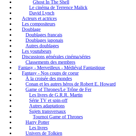
Ghost In The Shell
Le cinéma de Terrence Malick
David Lynch
Acteurs et actrices
Les compositeurs
Doublage
Doublages français
Doublages japonais
Autres doublages
Les youtubeurs
Discussions générales cinéma/séries
Classements des membres
Fantasy - Merveilleux - Médiéval Fantastique
Fantasy - Nos coups de coeur
À la croisée des mondes
Conan et les autres héros de Robert E. Howard
Game of Thrones/Le Trône de Fer
Les livres de G.R.R. Martin
Série TV et spin-off
Autres adaptations
Sujets transversaux
Tournoi Game of Thrones
Harry Potter
Les livres
Univers de Tolkien