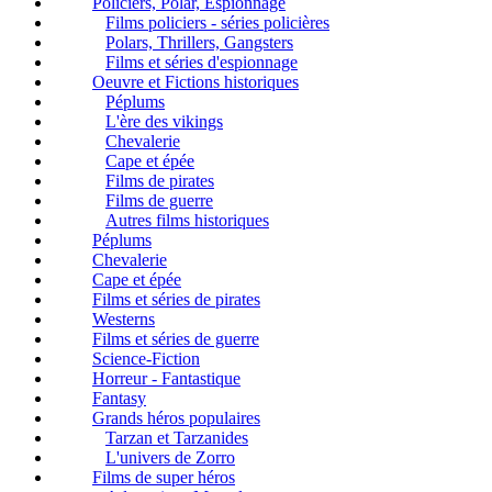
Policiers, Polar, Espionnage
Films policiers - séries policières
Polars, Thrillers, Gangsters
Films et séries d'espionnage
Oeuvre et Fictions historiques
Péplums
L'ère des vikings
Chevalerie
Cape et épée
Films de pirates
Films de guerre
Autres films historiques
Péplums
Chevalerie
Cape et épée
Films et séries de pirates
Westerns
Films et séries de guerre
Science-Fiction
Horreur - Fantastique
Fantasy
Grands héros populaires
Tarzan et Tarzanides
L'univers de Zorro
Films de super héros