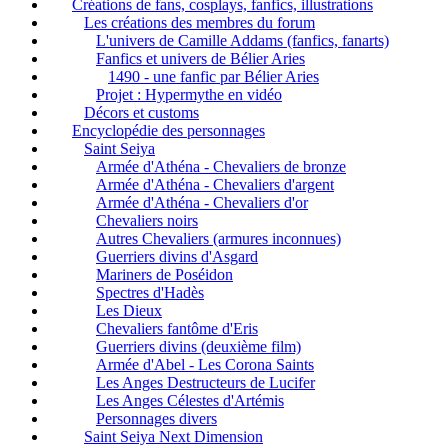
Créations de fans, cosplays, fanfics, illustrations
Les créations des membres du forum
L'univers de Camille Addams (fanfics, fanarts)
Fanfics et univers de Bélier Aries
1490 - une fanfic par Bélier Aries
Projet : Hypermythe en vidéo
Décors et customs
Encyclopédie des personnages
Saint Seiya
Armée d'Athéna - Chevaliers de bronze
Armée d'Athéna - Chevaliers d'argent
Armée d'Athéna - Chevaliers d'or
Chevaliers noirs
Autres Chevaliers (armures inconnues)
Guerriers divins d'Asgard
Mariners de Poséidon
Spectres d'Hadès
Les Dieux
Chevaliers fantôme d'Eris
Guerriers divins (deuxième film)
Armée d'Abel - Les Corona Saints
Les Anges Destructeurs de Lucifer
Les Anges Célestes d'Artémis
Personnages divers
Saint Seiya Next Dimension