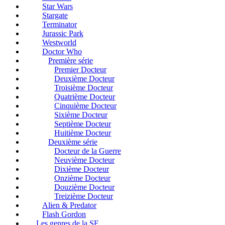
Star Wars
Stargate
Terminator
Jurassic Park
Westworld
Doctor Who
Première série
Premier Docteur
Deuxième Docteur
Troisième Docteur
Quatrième Docteur
Cinquième Docteur
Sixième Docteur
Septième Docteur
Huitième Docteur
Deuxième série
Docteur de la Guerre
Neuvième Docteur
Dixième Docteur
Onzième Docteur
Douzième Docteur
Treizième Docteur
Alien & Predator
Flash Gordon
Les genres de la SF