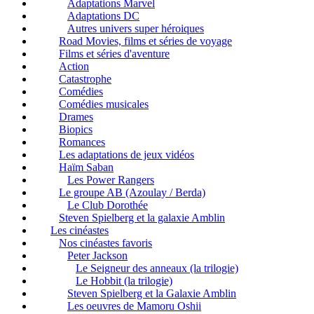
Adaptations Marvel
Adaptations DC
Autres univers super héroiques
Road Movies, films et séries de voyage
Films et séries d'aventure
Action
Catastrophe
Comédies
Comédies musicales
Drames
Biopics
Romances
Les adaptations de jeux vidéos
Haïm Saban
Les Power Rangers
Le groupe AB (Azoulay / Berda)
Le Club Dorothée
Steven Spielberg et la galaxie Amblin
Les cinéastes
Nos cinéastes favoris
Peter Jackson
Le Seigneur des anneaux (la trilogie)
Le Hobbit (la trilogie)
Steven Spielberg et la Galaxie Amblin
Les oeuvres de Mamoru Oshii