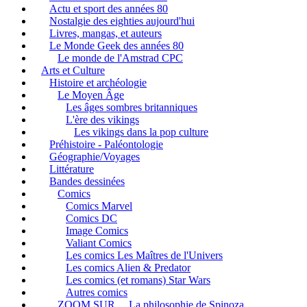
Actu et sport des années 80
Nostalgie des eighties aujourd'hui
Livres, mangas, et auteurs
Le Monde Geek des années 80
Le monde de l'Amstrad CPC
Arts et Culture
Histoire et archéologie
Le Moyen Âge
Les âges sombres britanniques
L'ère des vikings
Les vikings dans la pop culture
Préhistoire - Paléontologie
Géographie/Voyages
Littérature
Bandes dessinées
Comics
Comics Marvel
Comics DC
Image Comics
Valiant Comics
Les comics Les Maîtres de l'Univers
Les comics Alien & Predator
Les comics (et romans) Star Wars
Autres comics
ZOOM SUR ... La philosophie de Spinoza