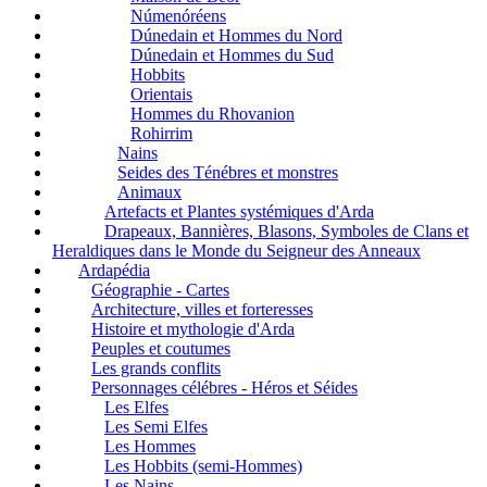
Númenóréens
Dúnedain et Hommes du Nord
Dúnedain et Hommes du Sud
Hobbits
Orientais
Hommes du Rhovanion
Rohirrim
Nains
Seides des Ténébres et monstres
Animaux
Artefacts et Plantes systémiques d'Arda
Drapeaux, Bannières, Blasons, Symboles de Clans et
Heraldiques dans le Monde du Seigneur des Anneaux
Ardapédia
Géographie - Cartes
Architecture, villes et forteresses
Histoire et mythologie d'Arda
Peuples et coutumes
Les grands conflits
Personnages célébres - Héros et Séides
Les Elfes
Les Semi Elfes
Les Hommes
Les Hobbits (semi-Hommes)
Les Nains