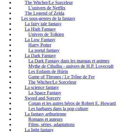
The Witcher/Le Sorceleur
L'univers de Netflix
The Legend of Zelda
Les sous-genres de la fantasy
La fairy tale fantasy
La High Fantasy
Univers de Tolkien
La Low Fantasy
Harry Potter
La portal fantasy
La Dark Fantasy
La Dark Fantasy dans les mangas et animes
Mythe de Cthulhu - univers de H.P. Lovecraft
Les Enfants de Húrin
Game of Thrones / Le Trône de Fer
The Witcher/Le Sorceleur
La science fantasy
La Space Fantasy
Sword and Sorcery
Conan et les autres héros de Robert E. Howard
Les barbares dans la pop culture
La fantasy arthurienne
Romans et auteurs
Films, séries, adaptations
La light fantasy