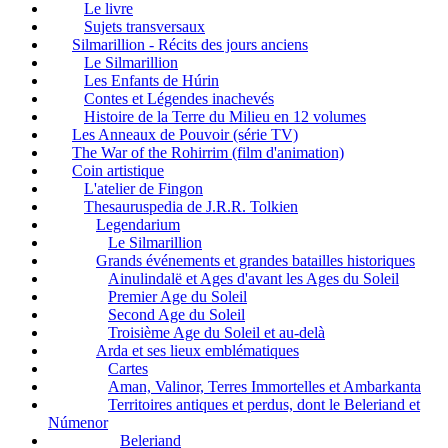
Le livre
Sujets transversaux
Silmarillion - Récits des jours anciens
Le Silmarillion
Les Enfants de Húrin
Contes et Légendes inachevés
Histoire de la Terre du Milieu en 12 volumes
Les Anneaux de Pouvoir (série TV)
The War of the Rohirrim (film d'animation)
Coin artistique
L'atelier de Fingon
Thesauruspedia de J.R.R. Tolkien
Legendarium
Le Silmarillion
Grands événements et grandes batailles historiques
Ainulindalë et Ages d'avant les Ages du Soleil
Premier Age du Soleil
Second Age du Soleil
Troisième Age du Soleil et au-delà
Arda et ses lieux emblématiques
Cartes
Aman, Valinor, Terres Immortelles et Ambarkanta
Territoires antiques et perdus, dont le Beleriand et
Númenor
Beleriand