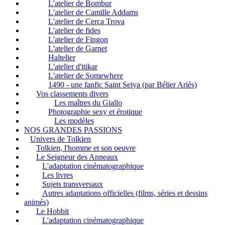
L'atelier de Bombur
L'atelier de Camille Addams
L'atelier de Cerca Trova
L'atelier de fides
L'atelier de Fingon
L'atelier de Garnet
Haltelier
L'atelier d'itikar
L'atelier de Somewhere
1490 - une fanfic Saint Seiya (par Bélier Ariès)
Vos classements divers
Les maîtres du Giallo
Photographie sexy et érotique
Les modèles
NOS GRANDES PASSIONS
Univers de Tolkien
Tolkien, l'homme et son oeuvre
Le Seigneur des Anneaux
L'adaptation cinématographique
Les livres
Sujets transversaux
Autres adaptations officielles (films, séries et dessins
animés)
Le Hobbit
L'adaptation cinématographique