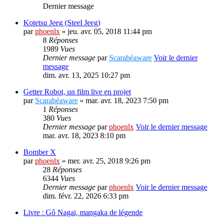
Dernier message
Kotetsu Jeeg (Steel Jeeg)
par
phoenlx
» jeu. avr. 05, 2018 11:44 pm
8
Réponses
1989
Vues
Dernier message
par
Scarabéaware
Voir le dernier
message
dim. avr. 13, 2025 10:27 pm
Getter Robot, un film live en projet
par
Scarabéaware
» mar. avr. 18, 2023 7:50 pm
1
Réponses
380
Vues
Dernier message
par
phoenlx
Voir le dernier message
mar. avr. 18, 2023 8:10 pm
Bomber X
par
phoenlx
» mer. avr. 25, 2018 9:26 pm
28
Réponses
6344
Vues
Dernier message
par
phoenlx
Voir le dernier message
dim. févr. 22, 2026 6:33 pm
Livre : Gô Nagai, mangaka de légende