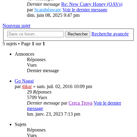
Dernier message
Re: New Cutey Honey (OAVs)
par
Scarabéaware
Voir le dernier message
dim. juin 08, 2025 9:47 pm
Nouveau sujet
Recherche avancée
Rechercher
5 sujets • Page
1
sur
1
Annonces
Réponses
Vues
Dernier message
Go Nagai
par
itikar
» sam. juil. 02, 2016 10:09 pm
29
Réponses
5709
Vues
Dernier message
par
Cerca Trova
Voir le dernier
message
lun. janv. 23, 2023 7:13 pm
Sujets
Réponses
Vues