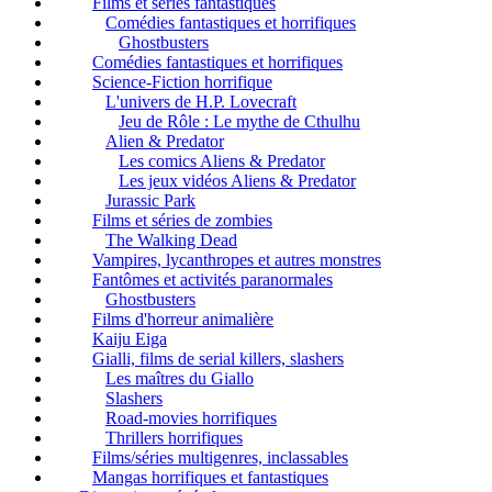
Films et séries fantastiques
Comédies fantastiques et horrifiques
Ghostbusters
Comédies fantastiques et horrifiques
Science-Fiction horrifique
L'univers de H.P. Lovecraft
Jeu de Rôle : Le mythe de Cthulhu
Alien & Predator
Les comics Aliens & Predator
Les jeux vidéos Aliens & Predator
Jurassic Park
Films et séries de zombies
The Walking Dead
Vampires, lycanthropes et autres monstres
Fantômes et activités paranormales
Ghostbusters
Films d'horreur animalière
Kaiju Eiga
Gialli, films de serial killers, slashers
Les maîtres du Giallo
Slashers
Road-movies horrifiques
Thrillers horrifiques
Films/séries multigenres, inclassables
Mangas horrifiques et fantastiques