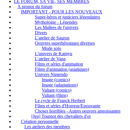
LE FORUM, SA VIE, SES MEMBRES
A propos du forum
IMPORTANT - POUR LES NOUVEAUX
Super-héros et justiciers légendaires
Mythologie - Légendes
Les Maîtres de l'univers
Divers
L'atelier de Sauron
Oeuvres superhéroiques diverses
Mode solo
L'univers de Kamyu
L'atelier de Vana
Films et séries d'animation
Films d'animation (asiatiques)
Univers Nintendo
Image (comics)
Image (adaptations)
Valiant (comics)
Valiant (films)
Le cycle de Franck Herbert
Films et séries d'Horreur/Epouvante
Choses horribles - Autres oeuvres angoissantes
[Jeu] Tournoi des chevaliers d'or
Création personnelle
Les ateliers des membres