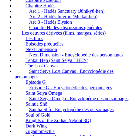
Chapitre Poséidon
Chapitre Hadès
Arc 1 - Hadès Sanctuary (Jûnikyû-hen)
Arc 2 - Hadès Inferno (Meikai-hen)
Arc 3 - Hadès Elysion
Chapitre Hadès, discussions générales
Les oeuvres dérivées (films, mangas, séries)
Les films
Episodes préquelles
Next Dimension
Next Dimension - Encyclopédie des personnages
Tenkai Hen (Saint Seiya THEN)
The Lost Canvas
Saint Seiya Lost Canvas - Encyclopédie des
personnages
Episode G
Episode G - Encyclopédie des personnages
Saint Seiya Omega
Saint Seiya Omega - Encyclopédie des personnages
Saintia Shô
Saintia Shô - Encyclopédie des personnages
Soul of Gold
Knights of the Zodiac (reboot 3D)
Dark Wing
Gigantomachia