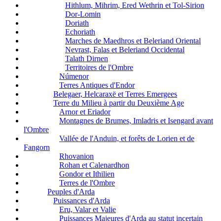
Hithlum, Mihrim, Ered Wethrin et Tol-Sirion
Dor-Lomin
Doriath
Echoriath
Marches de Maedhros et Beleriand Oriental
Nevrast, Falas et Beleriand Occidental
Talath Dirnen
Territoires de l'Ombre
Númenor
Terres Antiques d'Endor
Belegaer, Helcaraxë et Terres Emergees
Terre du Milieu à partir du Deuxième Age
Arnor et Eriador
Montagnes de Brumes, Imladris et Isengard avant
l'Ombre
Vallée de l'Anduin, et forêts de Lorien et de
Fangorn
Rhovanion
Rohan et Calenardhon
Gondor et Ithilien
Terres de l'Ombre
Peuples d'Arda
Puissances d'Arda
Eru, Valar et Valie
Puissances Majeures d'Arda au statut incertain