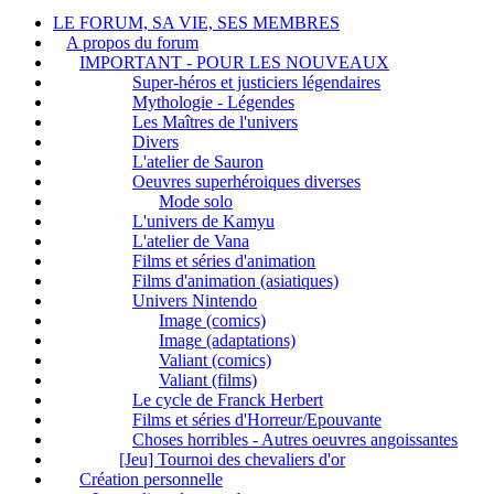
LE FORUM, SA VIE, SES MEMBRES
A propos du forum
IMPORTANT - POUR LES NOUVEAUX
Super-héros et justiciers légendaires
Mythologie - Légendes
Les Maîtres de l'univers
Divers
L'atelier de Sauron
Oeuvres superhéroiques diverses
Mode solo
L'univers de Kamyu
L'atelier de Vana
Films et séries d'animation
Films d'animation (asiatiques)
Univers Nintendo
Image (comics)
Image (adaptations)
Valiant (comics)
Valiant (films)
Le cycle de Franck Herbert
Films et séries d'Horreur/Epouvante
Choses horribles - Autres oeuvres angoissantes
[Jeu] Tournoi des chevaliers d'or
Création personnelle