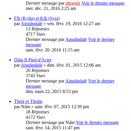
Dernier message
par
phoenlx
Voir le dernier message
mer. déc. 21, 2016 2:25 am
Fíli (Kylia) et Kíli (Syra)
par
Ainulindalë
» ven. févr. 19, 2016 12:27 am
13
Réponses
4717
Vues
Dernier message
par
Ainulindalë
Voir le dernier
message
sam. févr. 20, 2016 11:15 am
Dáin II Pied-d'Acier
par
Ainulindalë
» dim. févr. 01, 2015 12:06 am
20
Réponses
3743
Vues
Dernier message
par
Ainulindalë
Voir le dernier
message
dim. mars 22, 2015 8:53 pm
Thrór et Thráin
par
Náin
» sam. févr. 07, 2015 12:39 pm
18
Réponses
4172
Vues
Dernier message
par
Náin
Voir le dernier message
sam. févr. 14, 2015 11:47 pm