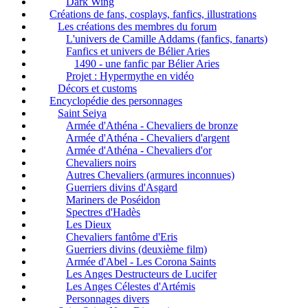
Dark Wing
Créations de fans, cosplays, fanfics, illustrations
Les créations des membres du forum
L'univers de Camille Addams (fanfics, fanarts)
Fanfics et univers de Bélier Aries
1490 - une fanfic par Bélier Aries
Projet : Hypermythe en vidéo
Décors et customs
Encyclopédie des personnages
Saint Seiya
Armée d'Athéna - Chevaliers de bronze
Armée d'Athéna - Chevaliers d'argent
Armée d'Athéna - Chevaliers d'or
Chevaliers noirs
Autres Chevaliers (armures inconnues)
Guerriers divins d'Asgard
Mariners de Poséidon
Spectres d'Hadès
Les Dieux
Chevaliers fantôme d'Eris
Guerriers divins (deuxième film)
Armée d'Abel - Les Corona Saints
Les Anges Destructeurs de Lucifer
Les Anges Célestes d'Artémis
Personnages divers