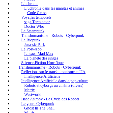
L'uchronie
L'uchronie dans les mangas et animes
Code Geass
Voyages temporels
saga Terminator
Doctor Who
Le Steampunk
Transhumanisme - Robots - Cyberpunk
Le Biopunk
Jurassic Park
Le Post-Apo
La saga Mad Max
La planète des singes
Science-Fiction Horrifique
Transhumanisme - Robots - Cyberpunk
Réflexions sur le transhumanisme et l'IA
Intelligence Artificielle
Intelligence Artificielle dans la pop culture
Robots et cyborgs au cinéma (divers)
Matrix
Westworld
Isaac Asimov - Le Cycle des Robots
Le genre Cyberpunk
Ghost In The Shell
Matrix