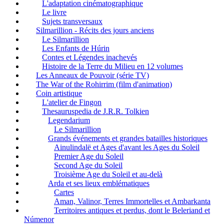
L'adaptation cinématographique
Le livre
Sujets transversaux
Silmarillion - Récits des jours anciens
Le Silmarillion
Les Enfants de Húrin
Contes et Légendes inachevés
Histoire de la Terre du Milieu en 12 volumes
Les Anneaux de Pouvoir (série TV)
The War of the Rohirrim (film d'animation)
Coin artistique
L'atelier de Fingon
Thesauruspedia de J.R.R. Tolkien
Legendarium
Le Silmarillion
Grands événements et grandes batailles historiques
Ainulindalë et Ages d'avant les Ages du Soleil
Premier Age du Soleil
Second Age du Soleil
Troisième Age du Soleil et au-delà
Arda et ses lieux emblématiques
Cartes
Aman, Valinor, Terres Immortelles et Ambarkanta
Territoires antiques et perdus, dont le Beleriand et
Númenor