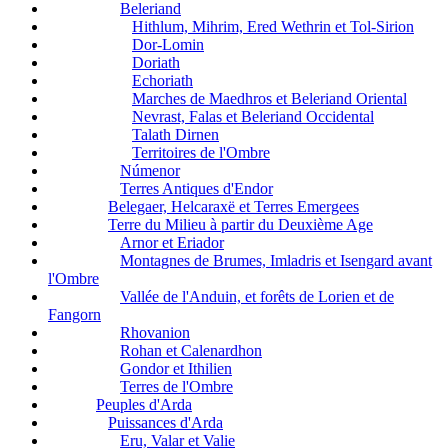
Beleriand
Hithlum, Mihrim, Ered Wethrin et Tol-Sirion
Dor-Lomin
Doriath
Echoriath
Marches de Maedhros et Beleriand Oriental
Nevrast, Falas et Beleriand Occidental
Talath Dirnen
Territoires de l'Ombre
Númenor
Terres Antiques d'Endor
Belegaer, Helcaraxë et Terres Emergees
Terre du Milieu à partir du Deuxième Age
Arnor et Eriador
Montagnes de Brumes, Imladris et Isengard avant
l'Ombre
Vallée de l'Anduin, et forêts de Lorien et de
Fangorn
Rhovanion
Rohan et Calenardhon
Gondor et Ithilien
Terres de l'Ombre
Peuples d'Arda
Puissances d'Arda
Eru, Valar et Valie