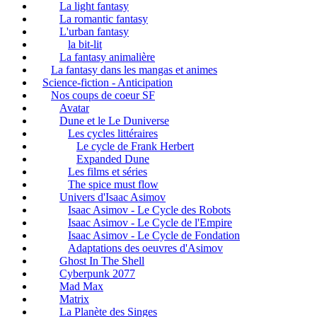
La light fantasy
La romantic fantasy
L'urban fantasy
la bit-lit
La fantasy animalière
La fantasy dans les mangas et animes
Science-fiction - Anticipation
Nos coups de coeur SF
Avatar
Dune et le Le Duniverse
Les cycles littéraires
Le cycle de Frank Herbert
Expanded Dune
Les films et séries
The spice must flow
Univers d'Isaac Asimov
Isaac Asimov - Le Cycle des Robots
Isaac Asimov - Le Cycle de l'Empire
Isaac Asimov - Le Cycle de Fondation
Adaptations des oeuvres d'Asimov
Ghost In The Shell
Cyberpunk 2077
Mad Max
Matrix
La Planète des Singes