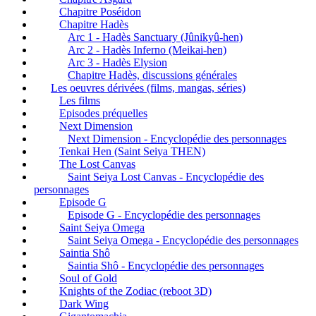
Chapitre Poséidon
Chapitre Hadès
Arc 1 - Hadès Sanctuary (Jûnikyû-hen)
Arc 2 - Hadès Inferno (Meikai-hen)
Arc 3 - Hadès Elysion
Chapitre Hadès, discussions générales
Les oeuvres dérivées (films, mangas, séries)
Les films
Episodes préquelles
Next Dimension
Next Dimension - Encyclopédie des personnages
Tenkai Hen (Saint Seiya THEN)
The Lost Canvas
Saint Seiya Lost Canvas - Encyclopédie des
personnages
Episode G
Episode G - Encyclopédie des personnages
Saint Seiya Omega
Saint Seiya Omega - Encyclopédie des personnages
Saintia Shô
Saintia Shô - Encyclopédie des personnages
Soul of Gold
Knights of the Zodiac (reboot 3D)
Dark Wing