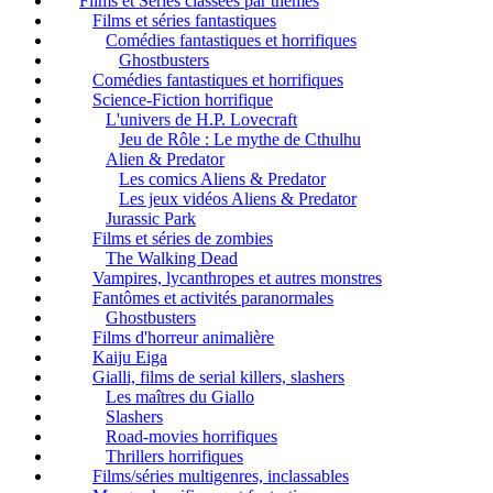
Films et Séries classées par thèmes
Films et séries fantastiques
Comédies fantastiques et horrifiques
Ghostbusters
Comédies fantastiques et horrifiques
Science-Fiction horrifique
L'univers de H.P. Lovecraft
Jeu de Rôle : Le mythe de Cthulhu
Alien & Predator
Les comics Aliens & Predator
Les jeux vidéos Aliens & Predator
Jurassic Park
Films et séries de zombies
The Walking Dead
Vampires, lycanthropes et autres monstres
Fantômes et activités paranormales
Ghostbusters
Films d'horreur animalière
Kaiju Eiga
Gialli, films de serial killers, slashers
Les maîtres du Giallo
Slashers
Road-movies horrifiques
Thrillers horrifiques
Films/séries multigenres, inclassables