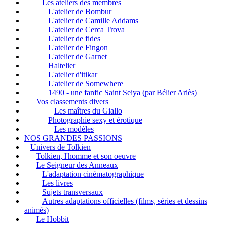
Les ateliers des membres
L'atelier de Bombur
L'atelier de Camille Addams
L'atelier de Cerca Trova
L'atelier de fides
L'atelier de Fingon
L'atelier de Garnet
Haltelier
L'atelier d'itikar
L'atelier de Somewhere
1490 - une fanfic Saint Seiya (par Bélier Ariès)
Vos classements divers
Les maîtres du Giallo
Photographie sexy et érotique
Les modèles
NOS GRANDES PASSIONS
Univers de Tolkien
Tolkien, l'homme et son oeuvre
Le Seigneur des Anneaux
L'adaptation cinématographique
Les livres
Sujets transversaux
Autres adaptations officielles (films, séries et dessins
animés)
Le Hobbit