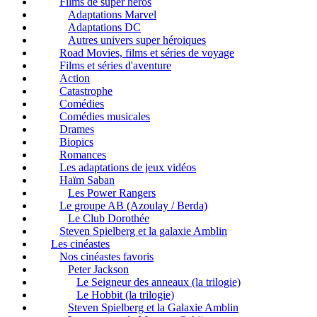
Films de super héros
Adaptations Marvel
Adaptations DC
Autres univers super héroiques
Road Movies, films et séries de voyage
Films et séries d'aventure
Action
Catastrophe
Comédies
Comédies musicales
Drames
Biopics
Romances
Les adaptations de jeux vidéos
Haïm Saban
Les Power Rangers
Le groupe AB (Azoulay / Berda)
Le Club Dorothée
Steven Spielberg et la galaxie Amblin
Les cinéastes
Nos cinéastes favoris
Peter Jackson
Le Seigneur des anneaux (la trilogie)
Le Hobbit (la trilogie)
Steven Spielberg et la Galaxie Amblin