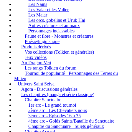
Les Nains
Les Valar et les Valier
Les Maiar
Les orcs, gobelins et Uruk Hai
Autres créatures et animaux
Personnages inclassables
Faune et flore - Monstres et créatures
Poésie/linguistique
Produits dérivés
Vos collections (Tolkien et générales)
Jeux vidéos
Au Dragon Vert
Les rangs Tolkien du forum
Tournoi de popularité - Personnages des Terres du
Milieu
Univers Saint Seiya
Agora - Discussions générales
Les chapitres (manga et série classique)
Chapitre Sanctuaire
1er arc - Le grand tournoi
2ème arc - Les Chevaliers noirs
3ème arc - Episodes 16 à 35
4ème arc - Golds Saints/Bataille du Sanctuaire
Chapitre du Sanctuaire - Sujets généraux
Chapitre Asgard