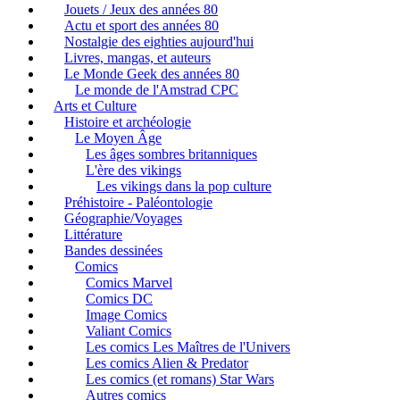
Jouets / Jeux des années 80
Actu et sport des années 80
Nostalgie des eighties aujourd'hui
Livres, mangas, et auteurs
Le Monde Geek des années 80
Le monde de l'Amstrad CPC
Arts et Culture
Histoire et archéologie
Le Moyen Âge
Les âges sombres britanniques
L'ère des vikings
Les vikings dans la pop culture
Préhistoire - Paléontologie
Géographie/Voyages
Littérature
Bandes dessinées
Comics
Comics Marvel
Comics DC
Image Comics
Valiant Comics
Les comics Les Maîtres de l'Univers
Les comics Alien & Predator
Les comics (et romans) Star Wars
Autres comics