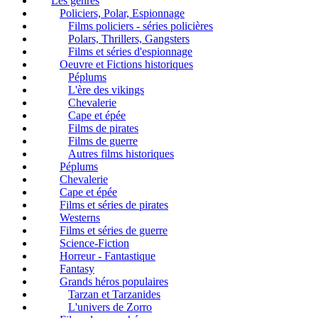
Les genres
Policiers, Polar, Espionnage
Films policiers - séries policières
Polars, Thrillers, Gangsters
Films et séries d'espionnage
Oeuvre et Fictions historiques
Péplums
L'ère des vikings
Chevalerie
Cape et épée
Films de pirates
Films de guerre
Autres films historiques
Péplums
Chevalerie
Cape et épée
Films et séries de pirates
Westerns
Films et séries de guerre
Science-Fiction
Horreur - Fantastique
Fantasy
Grands héros populaires
Tarzan et Tarzanides
L'univers de Zorro