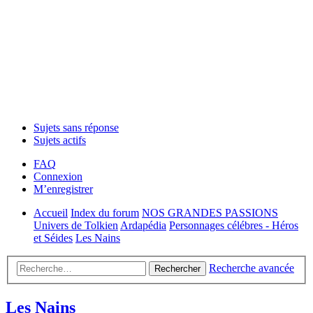
Sujets sans réponse
Sujets actifs
FAQ
Connexion
M’enregistrer
Accueil
Index du forum
NOS GRANDES PASSIONS
Univers de Tolkien
Ardapédia
Personnages célébres - Héros
et Séides
Les Nains
Recherche avancée
Rechercher
Les Nains