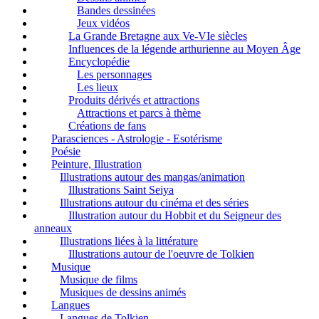
Bandes dessinées
Jeux vidéos
La Grande Bretagne aux Ve-VIe siècles
Influences de la légende arthurienne au Moyen Âge
Encyclopédie
Les personnages
Les lieux
Produits dérivés et attractions
Attractions et parcs à thème
Créations de fans
Parasciences - Astrologie - Esotérisme
Poésie
Peinture, Illustration
Illustrations autour des mangas/animation
Illustrations Saint Seiya
Illustrations autour du cinéma et des séries
Illustration autour du Hobbit et du Seigneur des
anneaux
Illustrations liées à la littérature
Illustrations autour de l'oeuvre de Tolkien
Musique
Musique de films
Musiques de dessins animés
Langues
Langues de Tolkien