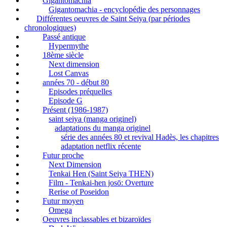
Gigantomachia
Gigantomachia - encyclopédie des personnages
Différentes oeuvres de Saint Seiya (par périodes
chronologiques)
Passé antique
Hypermythe
18ème siècle
Next dimension
Lost Canvas
années 70 - début 80
Episodes préquelles
Episode G
Présent (1986-1987)
saint seiya (manga originel)
adaptations du manga originel
série des années 80 et revival Hadès, les chapitres
adaptation netflix récente
Futur proche
Next Dimension
Tenkai Hen (Saint Seiya THEN)
Film - Tenkai-hen josō: Overture
Rerise of Poseidon
Futur moyen
Omega
Oeuvres inclassables et bizaroïdes