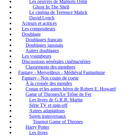
Les oeuvres de Mamoru Oshii
Ghost In The Shell
Le cinéma de Terrence Malick
David Lynch
Acteurs et actrices
Les compositeurs
Doublage
Doublages français
Doublages japonais
Autres doublages
Les youtubeurs
Discussions générales cinéma/séries
Classements des membres
Fantasy - Merveilleux - Médiéval Fantastique
Fantasy - Nos coups de coeur
À la croisée des mondes
Conan et les autres héros de Robert E. Howard
Game of Thrones/Le Trône de Fer
Les livres de G.R.R. Martin
Série TV et spin-off
Autres adaptations
Sujets transversaux
Tournoi Game of Thrones
Harry Potter
Les livres