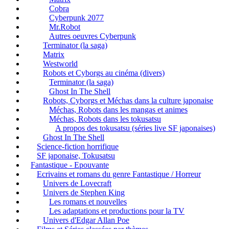
Cobra
Cyberpunk 2077
Mr.Robot
Autres oeuvres Cyberpunk
Terminator (la saga)
Matrix
Westworld
Robots et Cyborgs au cinéma (divers)
Terminator (la saga)
Ghost In The Shell
Robots, Cyborgs et Méchas dans la culture japonaise
Méchas, Robots dans les mangas et animes
Méchas, Robots dans les tokusatsu
A propos des tokusatsu (séries live SF japonaises)
Ghost In The Shell
Science-fiction horrifique
SF japonaise, Tokusatsu
Fantastique - Epouvante
Ecrivains et romans du genre Fantastique / Horreur
Univers de Lovecraft
Univers de Stephen King
Les romans et nouvelles
Les adaptations et productions pour la TV
Univers d'Edgar Allan Poe