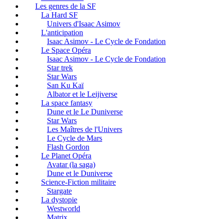
Les genres de la SF
La Hard SF
Univers d'Isaac Asimov
L'anticipation
Isaac Asimov - Le Cycle de Fondation
Le Space Opéra
Isaac Asimov - Le Cycle de Fondation
Star trek
Star Wars
San Ku Kaï
Albator et le Leijiverse
La space fantasy
Dune et le Le Duniverse
Star Wars
Les Maîtres de l'Univers
Le Cycle de Mars
Flash Gordon
Le Planet Opéra
Avatar (la saga)
Dune et le Duniverse
Science-Fiction militaire
Stargate
La dystopie
Westworld
Matrix