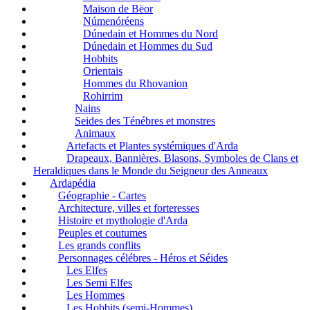
Maison de Bëor
Númenóréens
Dúnedain et Hommes du Nord
Dúnedain et Hommes du Sud
Hobbits
Orientais
Hommes du Rhovanion
Rohirrim
Nains
Seides des Ténébres et monstres
Animaux
Artefacts et Plantes systémiques d'Arda
Drapeaux, Bannières, Blasons, Symboles de Clans et
Heraldiques dans le Monde du Seigneur des Anneaux
Ardapédia
Géographie - Cartes
Architecture, villes et forteresses
Histoire et mythologie d'Arda
Peuples et coutumes
Les grands conflits
Personnages célébres - Héros et Séides
Les Elfes
Les Semi Elfes
Les Hommes
Les Hobbits (semi-Hommes)