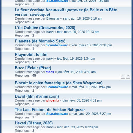
Dernier message par
Scarabéaware
«
jeu. avr. 23, 2026 7:50 pm
Réponses :
7
La fleur écarlate Аленький цветочек (la Belle et la Bête
version soviétique)
Dernier message par
Evenstar
«
sam. avr. 18, 2026 8:16 am
Réponses :
4
L'île Oubliée (Dreawmorks, 2026)
Dernier message par
narvi
«
mer. mars 25, 2026 10:13 pm
Réponses :
2
Planètes (de Momoko Seto)
Dernier message par
Scarabéaware
«
ven. mars 13, 2026 9:31 pm
Réponses :
4
Playmobil, le film
Dernier message par
narvi
«
jeu. févr. 19, 2026 3:34 pm
Réponses :
17
Buzz l'Éclair (Pixar)
Dernier message par
fides
«
jeu. févr. 19, 2026 3:39 am
Réponses :
45
1
2
Biscuit le chien fantastique (de Shea Wageman)
Dernier message par
Scarabéaware
«
mar. févr. 10, 2026 8:47 pm
Réponses :
1
David (film d'animation)
Dernier message par
phoenlx
«
dim. févr. 08, 2026 4:01 pm
Réponses :
8
The Last Fiction, de Ashkan Rahgozar
Dernier message par
Scarabéaware
«
mar. janv. 20, 2026 6:27 pm
Réponses :
7
Hexed (Disney, 2026)
Dernier message par
narvi
«
mar. déc. 23, 2025 10:20 pm
Réponses :
3