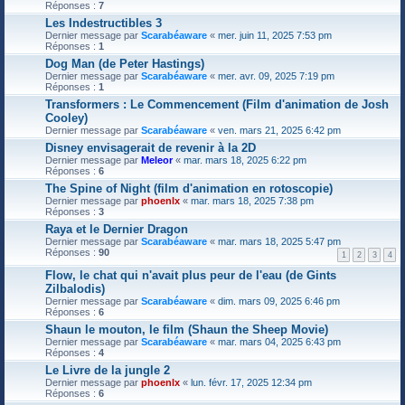
Réponses :
7
Les Indestructibles 3
Dernier message par
Scarabéaware
«
mer. juin 11, 2025 7:53 pm
Réponses :
1
Dog Man (de Peter Hastings)
Dernier message par
Scarabéaware
«
mer. avr. 09, 2025 7:19 pm
Réponses :
1
Transformers : Le Commencement (Film d'animation de Josh
Cooley)
Dernier message par
Scarabéaware
«
ven. mars 21, 2025 6:42 pm
Disney envisagerait de revenir à la 2D
Dernier message par
Meleor
«
mar. mars 18, 2025 6:22 pm
Réponses :
6
The Spine of Night (film d'animation en rotoscopie)
Dernier message par
phoenlx
«
mar. mars 18, 2025 7:38 pm
Réponses :
3
Raya et le Dernier Dragon
Dernier message par
Scarabéaware
«
mar. mars 18, 2025 5:47 pm
Réponses :
90
1
2
3
4
Flow, le chat qui n'avait plus peur de l'eau (de Gints
Zilbalodis)
Dernier message par
Scarabéaware
«
dim. mars 09, 2025 6:46 pm
Réponses :
6
Shaun le mouton, le film (Shaun the Sheep Movie)
Dernier message par
Scarabéaware
«
mar. mars 04, 2025 6:43 pm
Réponses :
4
Le Livre de la jungle 2
Dernier message par
phoenlx
«
lun. févr. 17, 2025 12:34 pm
Réponses :
6