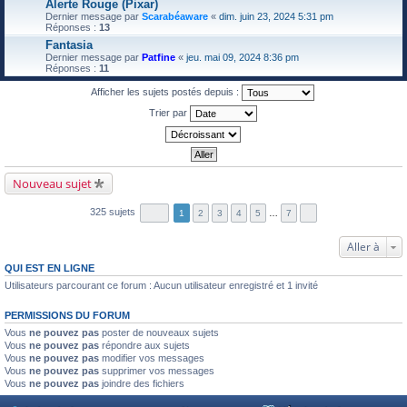
Alerte Rouge (Pixar)
Dernier message par
Scarabéaware
«
dim. juin 23, 2024 5:31 pm
Réponses :
13
Fantasia
Dernier message par
Patfine
«
jeu. mai 09, 2024 8:36 pm
Réponses :
11
Afficher les sujets postés depuis :
Trier par
Nouveau sujet
325 sujets
1
2
3
4
5
…
7
Aller à
QUI EST EN LIGNE
Utilisateurs parcourant ce forum : Aucun utilisateur enregistré et 1 invité
PERMISSIONS DU FORUM
Vous
ne pouvez pas
poster de nouveaux sujets
Vous
ne pouvez pas
répondre aux sujets
Vous
ne pouvez pas
modifier vos messages
Vous
ne pouvez pas
supprimer vos messages
Vous
ne pouvez pas
joindre des fichiers