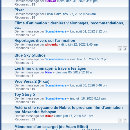
Dernier message par
SeliCat
«
dim. déc. 31, 2023 3:06 pm
Réponses :
13
Pixar
Dernier message par
Lunia
«
dim. nov. 27, 2022 10:48 am
Réponses :
28
Films d'animation : derniers visionnages, recommandations,
etc.
Dernier message par
Scarabéaware
«
lun. août 01, 2022 7:12 pm
Réponses :
22
Reportages divers sur l'animation
Dernier message par
phoenlx
«
dim. juin 12, 2022 9:45 am
Réponses :
32
1
2
Blue Sky Studios
Dernier message par
Scarabéaware
«
mer. févr. 10, 2021 5:52 pm
Réponses :
2
Les films d'animation à travers les âges
Dernier message par
Náin
«
dim. mai 05, 2019 12:18 am
Réponses :
5
Vice Versa 2 (Pixar)
Dernier message par
Scarabéaware
«
lun. août 03, 2026 6:46 pm
Réponses :
10
Toy Story 5
Dernier message par
Scarabéaware
«
jeu. juin 18, 2026 8:17 pm
Réponses :
10
Astérix et le royaume de Nubie, le prochain film d'animation
par Alexandre Heboyan
Dernier message par
itikar
«
mer. juin 17, 2026 8:51 pm
Réponses :
31
1
2
Mémoires d'un escargot (de Adam Elliot)