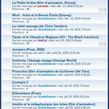
La Petite Sirène (film d'animation, Disney)
Dernier message par
phoenlx
«
dim. déc. 14, 2025 8:36 pm
Réponses :
45
1
2
Wish : Asha et la Bonne Étoile (Disney)
Dernier message par
Scarabéaware
«
mer. déc. 10, 2025 6:15 pm
Réponses :
11
Le robot sauvage (de Chris Sanders)
Dernier message par
Scarabéaware
«
mer. nov. 19, 2025 7:52 pm
Réponses :
6
Taram et le Chaudron Magique (VO : The Black Cauldron)
Dernier message par
SeliCat
«
dim. nov. 02, 2025 3:48 pm
Réponses :
53
1
2
Jumpers (Pixar, 2026)
Dernier message par
narvi
«
dim. août 31, 2025 12:25 am
Réponses :
2
Avalonia, l'étrange voyage (Strange World)
Dernier message par
Scarabéaware
«
mar. août 26, 2025 5:52 pm
Réponses :
16
Pinocchio (film d'animation de Guillermo Del Toro)
Dernier message par
Scarabéaware
«
dim. août 03, 2025 5:49 pm
Réponses :
19
Zootopie 2
Dernier message par
Scarabéaware
«
mer. juil. 30, 2025 7:26 pm
Réponses :
6
Élémentaire (Pixar)
Dernier message par
Scarabéaware
«
ven. juil. 25, 2025 8:22 pm
Réponses :
25
Amélie et la métaphysique des tubes (film d'animation)
Dernier message par
Scarabéaware
«
sam. juin 28, 2025 6:48 pm