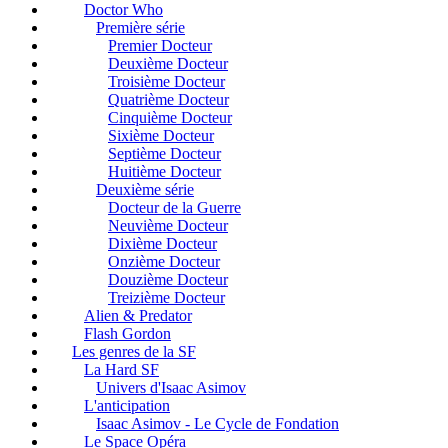
Doctor Who
Première série
Premier Docteur
Deuxième Docteur
Troisième Docteur
Quatrième Docteur
Cinquième Docteur
Sixième Docteur
Septième Docteur
Huitième Docteur
Deuxième série
Docteur de la Guerre
Neuvième Docteur
Dixième Docteur
Onzième Docteur
Douzième Docteur
Treizième Docteur
Alien & Predator
Flash Gordon
Les genres de la SF
La Hard SF
Univers d'Isaac Asimov
L'anticipation
Isaac Asimov - Le Cycle de Fondation
Le Space Opéra