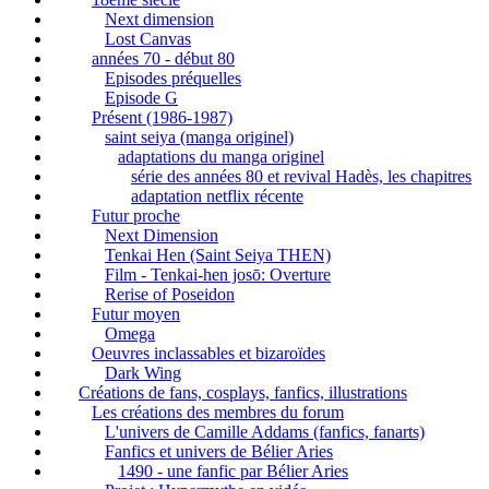
Next dimension
Lost Canvas
années 70 - début 80
Episodes préquelles
Episode G
Présent (1986-1987)
saint seiya (manga originel)
adaptations du manga originel
série des années 80 et revival Hadès, les chapitres
adaptation netflix récente
Futur proche
Next Dimension
Tenkai Hen (Saint Seiya THEN)
Film - Tenkai-hen josō: Overture
Rerise of Poseidon
Futur moyen
Omega
Oeuvres inclassables et bizaroïdes
Dark Wing
Créations de fans, cosplays, fanfics, illustrations
Les créations des membres du forum
L'univers de Camille Addams (fanfics, fanarts)
Fanfics et univers de Bélier Aries
1490 - une fanfic par Bélier Aries