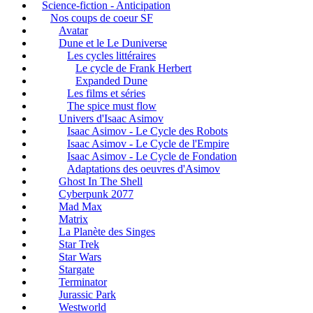
Science-fiction - Anticipation
Nos coups de coeur SF
Avatar
Dune et le Le Duniverse
Les cycles littéraires
Le cycle de Frank Herbert
Expanded Dune
Les films et séries
The spice must flow
Univers d'Isaac Asimov
Isaac Asimov - Le Cycle des Robots
Isaac Asimov - Le Cycle de l'Empire
Isaac Asimov - Le Cycle de Fondation
Adaptations des oeuvres d'Asimov
Ghost In The Shell
Cyberpunk 2077
Mad Max
Matrix
La Planète des Singes
Star Trek
Star Wars
Stargate
Terminator
Jurassic Park
Westworld