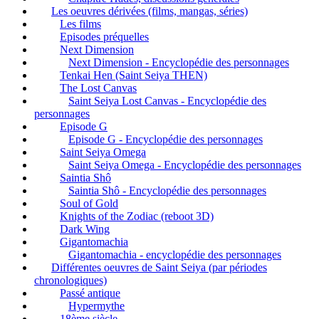
Les oeuvres dérivées (films, mangas, séries)
Les films
Episodes préquelles
Next Dimension
Next Dimension - Encyclopédie des personnages
Tenkai Hen (Saint Seiya THEN)
The Lost Canvas
Saint Seiya Lost Canvas - Encyclopédie des
personnages
Episode G
Episode G - Encyclopédie des personnages
Saint Seiya Omega
Saint Seiya Omega - Encyclopédie des personnages
Saintia Shô
Saintia Shô - Encyclopédie des personnages
Soul of Gold
Knights of the Zodiac (reboot 3D)
Dark Wing
Gigantomachia
Gigantomachia - encyclopédie des personnages
Différentes oeuvres de Saint Seiya (par périodes
chronologiques)
Passé antique
Hypermythe
18ème siècle