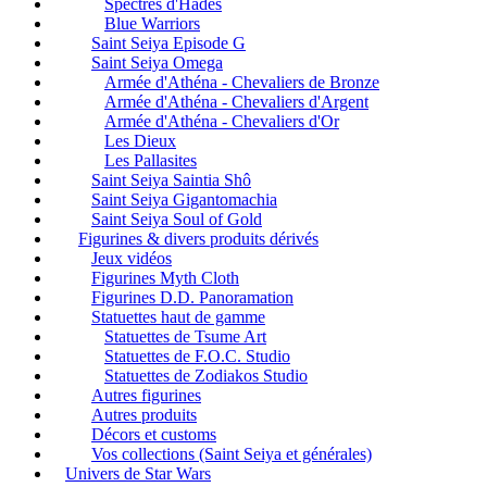
Spectres d'Hadès
Blue Warriors
Saint Seiya Episode G
Saint Seiya Omega
Armée d'Athéna - Chevaliers de Bronze
Armée d'Athéna - Chevaliers d'Argent
Armée d'Athéna - Chevaliers d'Or
Les Dieux
Les Pallasites
Saint Seiya Saintia Shô
Saint Seiya Gigantomachia
Saint Seiya Soul of Gold
Figurines & divers produits dérivés
Jeux vidéos
Figurines Myth Cloth
Figurines D.D. Panoramation
Statuettes haut de gamme
Statuettes de Tsume Art
Statuettes de F.O.C. Studio
Statuettes de Zodiakos Studio
Autres figurines
Autres produits
Décors et customs
Vos collections (Saint Seiya et générales)
Univers de Star Wars