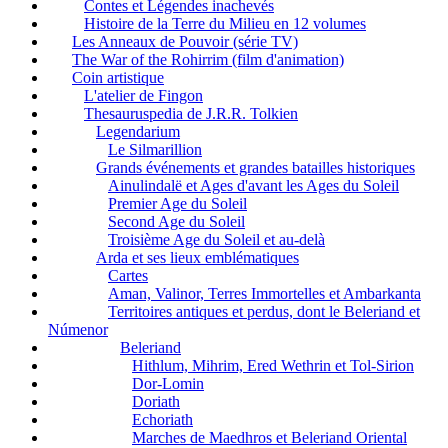
Contes et Légendes inachevés
Histoire de la Terre du Milieu en 12 volumes
Les Anneaux de Pouvoir (série TV)
The War of the Rohirrim (film d'animation)
Coin artistique
L'atelier de Fingon
Thesauruspedia de J.R.R. Tolkien
Legendarium
Le Silmarillion
Grands événements et grandes batailles historiques
Ainulindalë et Ages d'avant les Ages du Soleil
Premier Age du Soleil
Second Age du Soleil
Troisième Age du Soleil et au-delà
Arda et ses lieux emblématiques
Cartes
Aman, Valinor, Terres Immortelles et Ambarkanta
Territoires antiques et perdus, dont le Beleriand et
Númenor
Beleriand
Hithlum, Mihrim, Ered Wethrin et Tol-Sirion
Dor-Lomin
Doriath
Echoriath
Marches de Maedhros et Beleriand Oriental