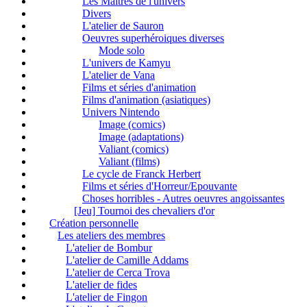
Les Maîtres de l'univers
Divers
L'atelier de Sauron
Oeuvres superhéroiques diverses
Mode solo
L'univers de Kamyu
L'atelier de Vana
Films et séries d'animation
Films d'animation (asiatiques)
Univers Nintendo
Image (comics)
Image (adaptations)
Valiant (comics)
Valiant (films)
Le cycle de Franck Herbert
Films et séries d'Horreur/Epouvante
Choses horribles - Autres oeuvres angoissantes
[Jeu] Tournoi des chevaliers d'or
Création personnelle
Les ateliers des membres
L'atelier de Bombur
L'atelier de Camille Addams
L'atelier de Cerca Trova
L'atelier de fides
L'atelier de Fingon