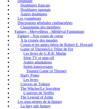
Doublage
Doublages français
Doublages japonais
Autres doublages
Les youtubeurs
Discussions générales cinéma/séries
Classements des membres
Fantasy - Merveilleux - Médiéval Fantastique
Fantasy - Nos coups de coeur
À la croisée des mondes
Conan et les autres héros de Robert E. Howard
Game of Thrones/Le Trône de Fer
Les livres de G.R.R. Martin
Série TV et spin-off
Autres adaptations
Sujets transversaux
Tournoi Game of Thrones
Harry Potter
Les livres
Univers de Tolkien
The Witcher/Le Sorceleur
L'univers de Netflix
The Legend of Zelda
Les sous-genres de la fantasy
La fairy tale fantasy