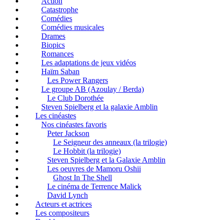
Action
Catastrophe
Comédies
Comédies musicales
Drames
Biopics
Romances
Les adaptations de jeux vidéos
Haïm Saban
Les Power Rangers
Le groupe AB (Azoulay / Berda)
Le Club Dorothée
Steven Spielberg et la galaxie Amblin
Les cinéastes
Nos cinéastes favoris
Peter Jackson
Le Seigneur des anneaux (la trilogie)
Le Hobbit (la trilogie)
Steven Spielberg et la Galaxie Amblin
Les oeuvres de Mamoru Oshii
Ghost In The Shell
Le cinéma de Terrence Malick
David Lynch
Acteurs et actrices
Les compositeurs