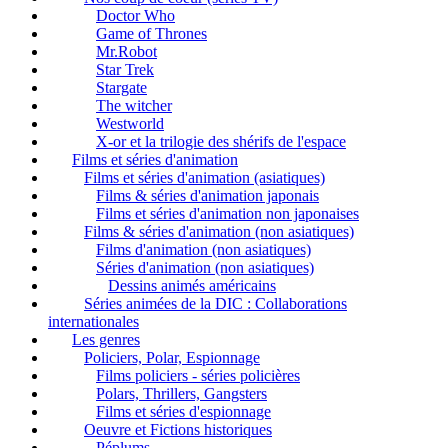
Doctor Who
Game of Thrones
Mr.Robot
Star Trek
Stargate
The witcher
Westworld
X-or et la trilogie des shérifs de l'espace
Films et séries d'animation
Films et séries d'animation (asiatiques)
Films & séries d'animation japonais
Films et séries d'animation non japonaises
Films & séries d'animation (non asiatiques)
Films d'animation (non asiatiques)
Séries d'animation (non asiatiques)
Dessins animés américains
Séries animées de la DIC : Collaborations
internationales
Les genres
Policiers, Polar, Espionnage
Films policiers - séries policières
Polars, Thrillers, Gangsters
Films et séries d'espionnage
Oeuvre et Fictions historiques
Péplums