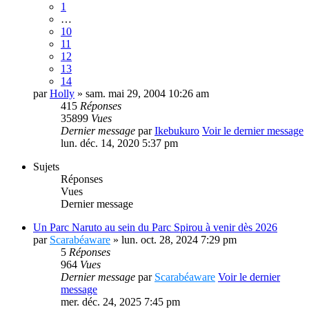
1
…
10
11
12
13
14
par
Holly
» sam. mai 29, 2004 10:26 am
415
Réponses
35899
Vues
Dernier message
par
Ikebukuro
Voir le dernier message
lun. déc. 14, 2020 5:37 pm
Sujets
Réponses
Vues
Dernier message
Un Parc Naruto au sein du Parc Spirou à venir dès 2026
par
Scarabéaware
» lun. oct. 28, 2024 7:29 pm
5
Réponses
964
Vues
Dernier message
par
Scarabéaware
Voir le dernier
message
mer. déc. 24, 2025 7:45 pm