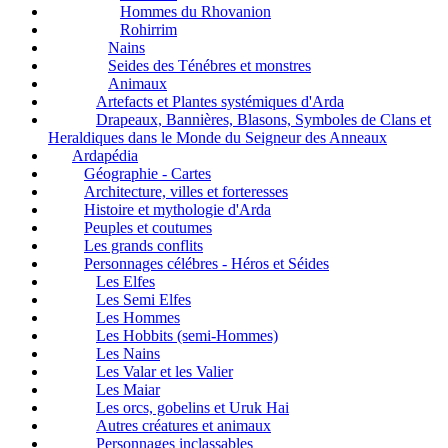
Hommes du Rhovanion
Rohirrim
Nains
Seides des Ténébres et monstres
Animaux
Artefacts et Plantes systémiques d'Arda
Drapeaux, Bannières, Blasons, Symboles de Clans et
Heraldiques dans le Monde du Seigneur des Anneaux
Ardapédia
Géographie - Cartes
Architecture, villes et forteresses
Histoire et mythologie d'Arda
Peuples et coutumes
Les grands conflits
Personnages célébres - Héros et Séides
Les Elfes
Les Semi Elfes
Les Hommes
Les Hobbits (semi-Hommes)
Les Nains
Les Valar et les Valier
Les Maiar
Les orcs, gobelins et Uruk Hai
Autres créatures et animaux
Personnages inclassables