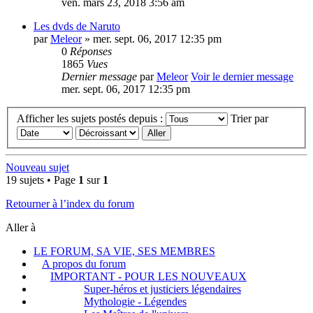
ven. mars 23, 2018 3:56 am
Les dvds de Naruto
par
Meleor
» mer. sept. 06, 2017 12:35 pm
0
Réponses
1865
Vues
Dernier message
par
Meleor
Voir le dernier message
mer. sept. 06, 2017 12:35 pm
Afficher les sujets postés depuis :
Trier par
Nouveau sujet
19 sujets • Page
1
sur
1
Retourner à l’index du forum
Aller à
LE FORUM, SA VIE, SES MEMBRES
A propos du forum
IMPORTANT - POUR LES NOUVEAUX
Super-héros et justiciers légendaires
Mythologie - Légendes