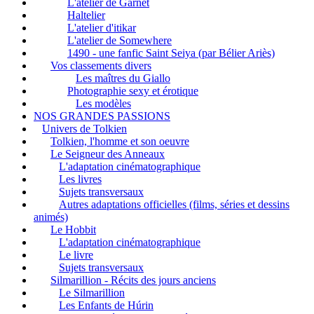
L'atelier de Garnet
Haltelier
L'atelier d'itikar
L'atelier de Somewhere
1490 - une fanfic Saint Seiya (par Bélier Ariès)
Vos classements divers
Les maîtres du Giallo
Photographie sexy et érotique
Les modèles
NOS GRANDES PASSIONS
Univers de Tolkien
Tolkien, l'homme et son oeuvre
Le Seigneur des Anneaux
L'adaptation cinématographique
Les livres
Sujets transversaux
Autres adaptations officielles (films, séries et dessins
animés)
Le Hobbit
L'adaptation cinématographique
Le livre
Sujets transversaux
Silmarillion - Récits des jours anciens
Le Silmarillion
Les Enfants de Húrin