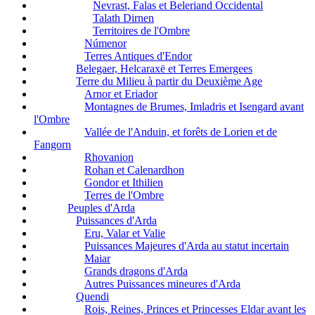
Nevrast, Falas et Beleriand Occidental
Talath Dirnen
Territoires de l'Ombre
Númenor
Terres Antiques d'Endor
Belegaer, Helcaraxë et Terres Emergees
Terre du Milieu à partir du Deuxième Age
Arnor et Eriador
Montagnes de Brumes, Imladris et Isengard avant
l'Ombre
Vallée de l'Anduin, et forêts de Lorien et de
Fangorn
Rhovanion
Rohan et Calenardhon
Gondor et Ithilien
Terres de l'Ombre
Peuples d'Arda
Puissances d'Arda
Eru, Valar et Valie
Puissances Majeures d'Arda au statut incertain
Maiar
Grands dragons d'Arda
Autres Puissances mineures d'Arda
Quendi
Rois, Reines, Princes et Princesses Eldar avant les