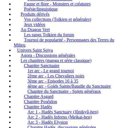
Faune et flore - Monstres et créatures
Poésie/linguistique
Produits dérivés
Vos collections (Tolkien et générales)
Jeux vidéos
Au Dragon Vert
Les rangs Tolkien du forum
Tournoi de popularité - Personnages des Terres du
Milieu
Univers Saint Seiya
Agora - Discussions générales
Les chapitres (manga et série classique)
Chapitre Sanctuaire
1er arc - Le grand tournoi
2ème arc - Les Chevaliers noirs
3ème arc - Episodes 16 à 35
4ème arc - Golds Saints/Bataille du Sanctuaire
Chapitre du Sanctuaire - Sujets généraux
Chapitre Asgard
Chapitre Poséidon
Chapitre Hadès
Arc 1 - Hadès Sanctuary (Jûnikyû-hen)
Arc 2 - Hadès Inferno (Meikai-hen)
Arc 3 - Hadès Elysion
Chapitre Hadès, discussions générales