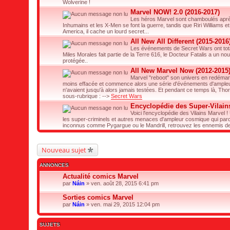
Wolverine !
Marvel NOW! 2.0 (2016-2017)
Les héros Marvel sont chamboulés après 
Inhumains et les X-Men se font la guerre, tandis que Riri Williams e
America, il cache un lourd secret...
All New All Different (2015-2016
Les événements de Secret Wars ont total
Miles Morales fait partie de la Terre 616, le Docteur Fatalis a un n
protégée..
All New Marvel Now (2012-2015
Marvel "reboot" son univers en redémarr
moins effacée et commence alors une série d'événements d'ampleur 
n'avaient jusqu'à alors jamais testées. Et pendant ce temps là, Thor
sous-rubrique : -->
Secret Wars
Encyclopédie des Super-Vilain
Voici l'encyclopédie des Vilains Marvel !
les super-criminels et autres menaces d'ampleur cosmique qui par
inconnus comme Pygargue ou le Mandrill, retrouvez les ennemis de
Nouveau sujet
ANNONCES
Actualité comics Marvel
par
Náin
» ven. août 28, 2015 6:41 pm
Sorties comics Marvel
par
Náin
» ven. mai 29, 2015 12:04 pm
SUJETS