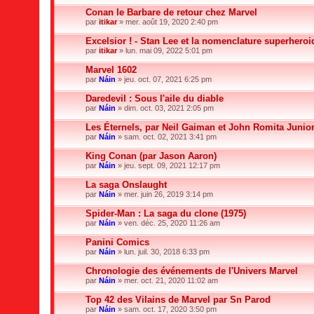
Conan le Barbare de retour chez Marvel
par
itikar
» mer. août 19, 2020 2:40 pm
Excelsior ! - Stan Lee et la nomenclature superhero
par
itikar
» lun. mai 09, 2022 5:01 pm
Marvel 1602
par
Náin
» jeu. oct. 07, 2021 6:25 pm
Daredevil : Sous l'aile du diable
par
Náin
» dim. oct. 03, 2021 2:05 pm
Les Éternels, par Neil Gaiman et John Romita Junio
par
Náin
» sam. oct. 02, 2021 3:41 pm
King Conan (par Jason Aaron)
par
Náin
» jeu. sept. 09, 2021 12:17 pm
La saga Onslaught
par
Náin
» mer. juin 26, 2019 3:14 pm
Spider-Man : La saga du clone (1975)
par
Náin
» ven. déc. 25, 2020 11:26 am
Panini Comics
par
Náin
» lun. juil. 30, 2018 6:33 pm
Chronologie des événements de l'Univers Marvel
par
Náin
» mer. oct. 21, 2020 11:02 am
Top 42 des Vilains de Marvel par Sn Parod
par
Náin
» sam. oct. 17, 2020 3:50 pm