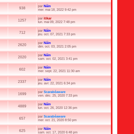
g
o
r
s
e
r
e
i
n
s
par
Náin
d
m
r
938
i
a
V
mer. mai 18, 2022 9:42 pm
e
e
l
e
g
o
r
s
e
r
e
i
n
s
par
itikar
d
m
r
1257
i
a
V
lun. mai 09, 2022 7:48 pm
e
e
l
e
g
o
r
s
e
r
e
i
n
s
par
Náin
d
m
r
712
i
a
V
jeu. oct. 07, 2021 7:33 pm
e
e
l
e
g
o
r
s
e
r
e
i
n
s
par
Náin
d
m
r
2620
i
a
V
dim. oct. 03, 2021 2:05 pm
e
e
l
e
g
o
r
s
e
r
e
i
n
s
par
Náin
d
m
r
2020
i
a
V
sam. oct. 02, 2021 3:41 pm
e
e
l
e
g
o
r
s
e
r
e
i
n
s
par
Náin
d
m
r
602
i
a
V
mer. sept. 22, 2021 11:30 am
e
e
l
e
g
o
r
s
e
r
e
i
n
s
par
Náin
d
m
r
2337
i
a
V
jeu. avr. 22, 2021 6:34 pm
e
e
l
e
g
o
r
s
e
r
e
i
n
s
par
Scarabéaware
d
m
r
1699
i
a
V
ven. déc. 25, 2020 7:33 pm
e
e
l
e
g
o
r
s
e
r
e
i
n
s
par
Náin
d
m
r
4889
i
a
V
lun. oct. 26, 2020 12:36 pm
e
e
l
e
g
o
r
s
e
r
e
i
n
s
par
Scarabéaware
d
m
r
657
i
a
V
mer. oct. 21, 2020 8:50 pm
e
e
l
e
g
o
r
s
e
r
e
i
n
s
par
Náin
d
m
r
625
i
a
V
sam. oct. 17, 2020 6:48 pm
e
e
l