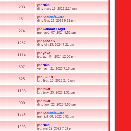
r
s
e
r
e
i
n
s
par
Náin
d
m
r
203
i
a
V
dim. mars 16, 2025 2:14 pm
e
e
l
e
g
o
r
s
e
r
e
i
n
s
par
Scarabéaware
d
m
r
151
i
a
V
dim. févr. 23, 2025 9:21 pm
e
e
l
e
g
o
r
s
e
r
e
i
n
s
par
Gandalf l'Aigri
d
m
r
274
i
a
V
mer. août 07, 2024 9:52 pm
e
e
l
e
g
o
r
s
e
r
e
i
n
s
par
phoenlx
d
m
r
1257
i
a
V
dim. juin 23, 2024 7:21 pm
e
e
l
e
g
o
r
s
e
r
e
i
n
s
par
yoko
d
m
r
1114
i
a
V
jeu. avr. 04, 2024 12:00 pm
e
e
l
e
g
o
r
s
e
r
e
i
n
s
par
Náin
d
m
r
697
i
a
V
ven. avr. 21, 2023 7:18 pm
e
e
l
e
g
o
r
s
e
r
e
i
n
s
par
ZORRO
d
m
r
625
i
a
V
lun. févr. 13, 2023 2:46 pm
e
e
l
e
g
o
r
s
e
r
e
i
n
s
par
itikar
d
m
r
1188
i
a
V
lun. janv. 23, 2023 1:32 pm
e
e
l
e
g
o
r
s
e
r
e
i
n
s
par
itikar
d
m
r
900
i
a
V
dim. janv. 22, 2023 3:53 pm
e
e
l
e
g
o
r
s
e
r
e
i
n
s
par
Scarabéaware
d
m
r
1446
i
a
V
mer. juil. 06, 2022 5:52 pm
e
e
l
e
g
o
r
s
e
r
e
i
n
s
par
Náin
d
m
r
1303
i
a
V
jeu. mai 19, 2022 7:02 pm
e
e
l
e