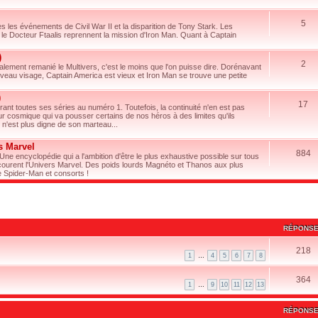
5
les événements de Civil War II et la disparition de Tony Stark. Les
t le Docteur Ftaalis reprennent la mission d'Iron Man. Quant à Captain
)
2
ement remanié le Multivers, c'est le moins que l'on puisse dire. Dorénavant
ouveau visage, Captain America est vieux et Iron Man se trouve une petite
)
17
ant toutes ses séries au numéro 1. Toutefois, la continuité n'en est pas
cosmique qui va pousser certains de nos héros à des limites qu'ils
 n'est plus digne de son marteau...
s Marvel
884
 Une encyclopédie qui a l'ambition d'être le plus exhaustive possible sur tous
courent l'Univers Marvel. Des poids lourds Magnéto et Thanos aux plus
 Spider-Man et consorts !
RÉPONS
218
1
…
4
5
6
7
8
364
1
…
9
10
11
12
13
RÉPONS