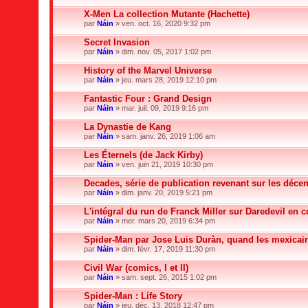
X-Men La collection Mutante (Hachette)
par
Náin
» ven. oct. 16, 2020 9:32 pm
Secret Invasion
par
Náin
» dim. nov. 05, 2017 1:02 pm
History of the Marvel Universe
par
Náin
» jeu. mars 28, 2019 12:10 pm
Fantastic Four : Grand Design
par
Náin
» mar. juil. 09, 2019 9:16 pm
La Dynastie de Kang
par
Náin
» sam. janv. 26, 2019 1:06 am
Les Éternels (de Jack Kirby)
par
Náin
» ven. juin 21, 2019 10:30 pm
Decades, série de publication revenant sur les déce
par
Náin
» dim. janv. 20, 2019 5:21 pm
L'intégral du run de Franck Miller sur Daredevil en co
par
Náin
» mer. mars 20, 2019 6:34 pm
Spider-Man par Jose Luis Duràn, quand les mexicain
par
Náin
» dim. févr. 17, 2019 11:30 pm
Civil War (comics, I et II)
par
Náin
» sam. sept. 26, 2015 1:02 pm
Spider-Man : Life Story
par
Náin
» jeu. déc. 13, 2018 12:47 pm