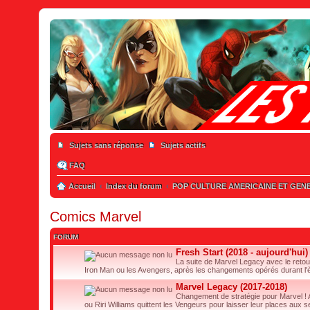
Sujets sans réponse
Sujets actifs
FAQ
Accueil
Index du forum
POP CULTURE AMERICAINE ET GEN
Comics Marvel
FORUM
Fresh Start (2018 - aujourd'hui)
La suite de Marvel Legacy avec le reto
Iron Man ou les Avengers, après les changements opérés durant l'
Marvel Legacy (2017-2018)
Changement de stratégie pour Marvel !
ou Riri Williams quittent les Vengeurs pour laisser leur places aux 