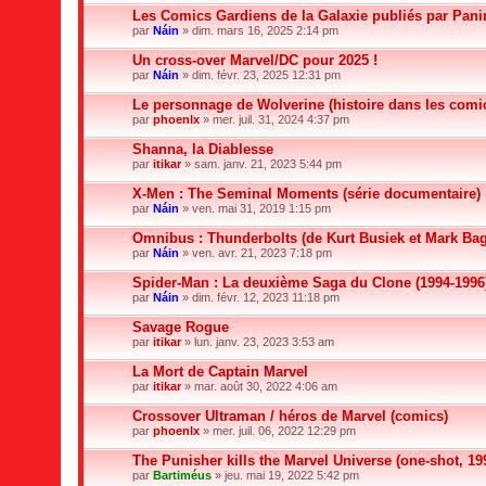
Les Comics Gardiens de la Galaxie publiés par Pani
par
Náin
» dim. mars 16, 2025 2:14 pm
Un cross-over Marvel/DC pour 2025 !
par
Náin
» dim. févr. 23, 2025 12:31 pm
Le personnage de Wolverine (histoire dans les comi
par
phoenlx
» mer. juil. 31, 2024 4:37 pm
Shanna, la Diablesse
par
itikar
» sam. janv. 21, 2023 5:44 pm
X-Men : The Seminal Moments (série documentaire)
par
Náin
» ven. mai 31, 2019 1:15 pm
Omnibus : Thunderbolts (de Kurt Busiek et Mark Bag
par
Náin
» ven. avr. 21, 2023 7:18 pm
Spider-Man : La deuxième Saga du Clone (1994-1996
par
Náin
» dim. févr. 12, 2023 11:18 pm
Savage Rogue
par
itikar
» lun. janv. 23, 2023 3:53 am
La Mort de Captain Marvel
par
itikar
» mar. août 30, 2022 4:06 am
Crossover Ultraman / héros de Marvel (comics)
par
phoenlx
» mer. juil. 06, 2022 12:29 pm
The Punisher kills the Marvel Universe (one-shot, 19
par
Bartiméus
» jeu. mai 19, 2022 5:42 pm