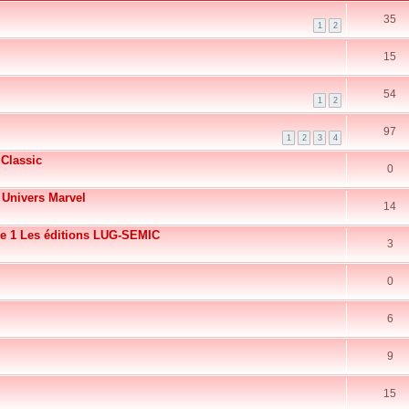
35
1
2
15
54
1
2
97
1
2
3
4
 Classic
0
 Univers Marvel
14
e 1 Les éditions LUG-SEMIC
3
0
6
9
15