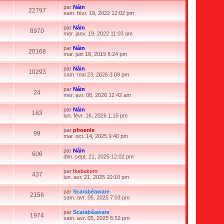
r
e
e
par
Náin
n
22797
d
V
sam. févr. 19, 2022 12:02 pm
i
e
o
e
r
i
r
par
Náin
n
r
8970
m
V
mer. janv. 19, 2022 11:03 am
i
l
e
o
e
e
s
i
r
par
Náin
d
s
r
20168
m
V
mar. juin 18, 2019 8:24 pm
e
a
l
e
o
r
g
e
s
i
n
e
par
Náin
d
s
r
10293
i
V
sam. mai 23, 2026 3:09 pm
e
a
l
e
o
r
g
e
r
i
n
e
par
Náin
d
m
r
24
i
V
mer. avr. 08, 2026 12:42 am
e
e
l
e
o
r
s
e
r
i
n
s
par
Náin
d
m
r
183
i
a
V
lun. févr. 16, 2026 1:15 pm
e
e
l
e
g
o
r
s
e
r
e
i
n
s
par
phoenlx
d
m
r
99
i
a
V
mar. oct. 14, 2025 9:40 pm
e
e
l
e
g
o
r
s
e
r
e
i
n
s
par
Náin
d
m
r
606
i
a
V
dim. sept. 21, 2025 12:02 pm
e
e
l
e
g
o
r
s
e
r
e
i
n
s
par
Ikebukuro
d
m
r
437
i
a
V
lun. avr. 21, 2025 10:10 pm
e
e
l
e
g
o
r
s
e
r
e
i
n
s
par
Scarabéaware
d
m
r
2156
i
a
V
sam. avr. 05, 2025 7:03 pm
e
e
l
e
g
o
r
s
e
r
e
i
n
s
par
Scarabéaware
d
m
r
1974
i
a
V
sam. avr. 05, 2025 6:52 pm
e
e
l
e
g
o