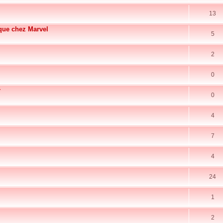
13
ique chez Marvel
5
2
0
r
0
4
7
4
24
1
2