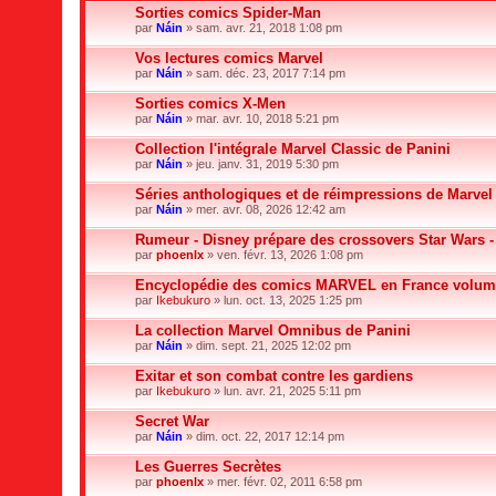
Sorties comics Spider-Man
par
Náin
» sam. avr. 21, 2018 1:08 pm
Vos lectures comics Marvel
par
Náin
» sam. déc. 23, 2017 7:14 pm
Sorties comics X-Men
par
Náin
» mar. avr. 10, 2018 5:21 pm
Collection l'intégrale Marvel Classic de Panini
par
Náin
» jeu. janv. 31, 2019 5:30 pm
Séries anthologiques et de réimpressions de Marvel
par
Náin
» mer. avr. 08, 2026 12:42 am
Rumeur - Disney prépare des crossovers Star Wars -
par
phoenlx
» ven. févr. 13, 2026 1:08 pm
Encyclopédie des comics MARVEL en France volum
par
Ikebukuro
» lun. oct. 13, 2025 1:25 pm
La collection Marvel Omnibus de Panini
par
Náin
» dim. sept. 21, 2025 12:02 pm
Exitar et son combat contre les gardiens
par
Ikebukuro
» lun. avr. 21, 2025 5:11 pm
Secret War
par
Náin
» dim. oct. 22, 2017 12:14 pm
Les Guerres Secrètes
par
phoenlx
» mer. févr. 02, 2011 6:58 pm