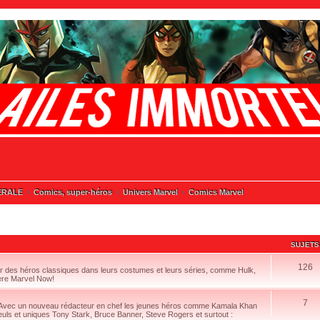
ERALE
Comics, super-héros
Univers Marvel
Comics Marvel
SUJETS
126
ur des héros classiques dans leurs costumes et leurs séries, comme Hulk,
ère Marvel Now!
7
 Avec un nouveau rédacteur en chef les jeunes héros comme Kamala Khan
seuls et uniques Tony Stark, Bruce Banner, Steve Rogers et surtout :