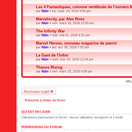
Les 4 Fantastiques, colonne vertébrale de l'univers 
par
Náin
» lun. sept. 24, 2018 3:56 pm
Marvelocity, par Alex Ross
par
Náin
» ven. mars 16, 2018 10:50 am
The Infinity War
par
Náin
» mar. mai 01, 2018 4:31 pm
Marvel Heroes, nouveau magazine de panini
par
Náin
» jeu. avr. 05, 2018 7:55 pm
Le Gant de l'Infini
par
Náin
» sam. nov. 07, 2015 12:24 pm
Thanos Rising
par
Náin
» ven. mars 23, 2018 4:09 pm
Affi
Nouveau sujet
Retourner à l’index du forum
QUI EST EN LIGNE
Utilisateurs parcourant ce forum : Aucun utilisateur enregistré et 1 invité
PERMISSIONS DU FORUM