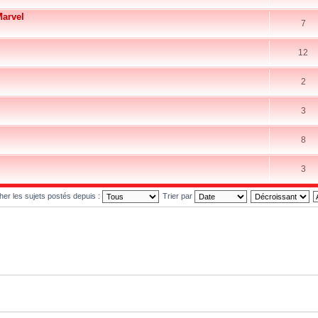
Marvel
7
12
2
3
8
3
cher les sujets postés depuis :
Trier par