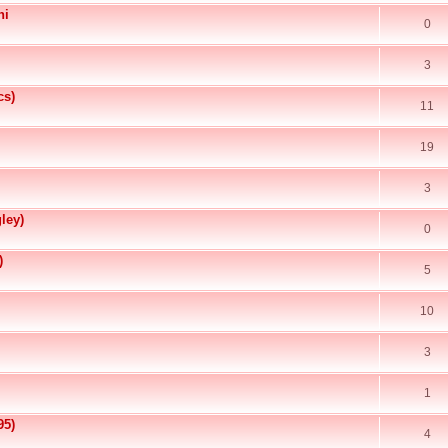
ni
0
3
cs)
11
19
3
ley)
0
)
5
10
3
1
95)
4