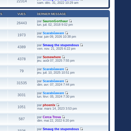
22314
V
sam. déc. 31, 2022 10:29 am
o
i
r
ES
VUES
DERNIER MESSAGE
l
e
par
SauronGorthaur
26443
d
V
lun. juil. 02, 2018 9:02 pm
e
o
r
i
par
Scarabéaware
n
r
1973
V
mar. juin 09, 2026 10:38 pm
i
l
o
e
e
i
r
par
Smaug the stupendous
d
r
4389
m
V
ven. nov. 21, 2025 6:22 pm
e
l
e
o
r
e
s
i
n
par
Somewhere
d
s
r
4378
i
V
jeu. août 07, 2025 7:55 pm
e
a
l
e
o
r
g
e
r
i
n
e
par
Scarabéaware
d
m
r
79
i
V
jeu. juil. 10, 2025 10:51 pm
e
e
l
e
o
r
s
e
r
i
n
s
par
Scarabéaware
d
m
r
31535
i
a
V
dim. avr. 07, 2024 7:44 pm
e
e
l
e
g
o
r
s
e
r
e
i
n
s
par
Scarabéaware
d
m
r
3031
i
a
V
lun. févr. 05, 2024 7:30 pm
e
e
l
e
g
o
r
s
e
r
e
i
n
s
par
phoenlx
d
m
r
1051
i
a
V
mar. mars 14, 2023 3:53 pm
e
e
l
e
g
o
r
s
e
r
e
i
n
s
par
Cerca Trova
d
m
r
587
i
a
V
dim. mai 22, 2022 6:20 pm
e
e
l
e
g
o
r
s
e
r
e
i
n
s
par
Smaug the stupendous
d
m
r