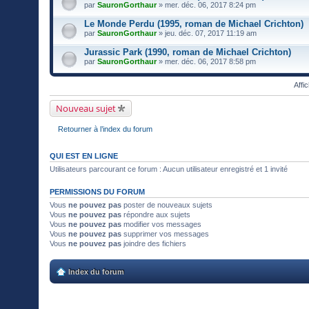
par
SauronGorthaur
» mer. déc. 06, 2017 8:24 pm
Le Monde Perdu (1995, roman de Michael Crichton)
par
SauronGorthaur
» jeu. déc. 07, 2017 11:19 am
Jurassic Park (1990, roman de Michael Crichton)
par
SauronGorthaur
» mer. déc. 06, 2017 8:58 pm
Affi
Nouveau sujet
Retourner à l’index du forum
QUI EST EN LIGNE
Utilisateurs parcourant ce forum : Aucun utilisateur enregistré et 1 invité
PERMISSIONS DU FORUM
Vous
ne pouvez pas
poster de nouveaux sujets
Vous
ne pouvez pas
répondre aux sujets
Vous
ne pouvez pas
modifier vos messages
Vous
ne pouvez pas
supprimer vos messages
Vous
ne pouvez pas
joindre des fichiers
Index du forum