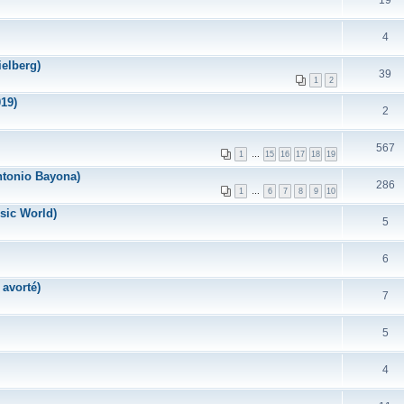
19
4
ielberg)
39
1
2
019)
2
567
1
…
15
16
17
18
19
ntonio Bayona)
286
1
…
6
7
8
9
10
ssic World)
5
6
 avorté)
7
5
4