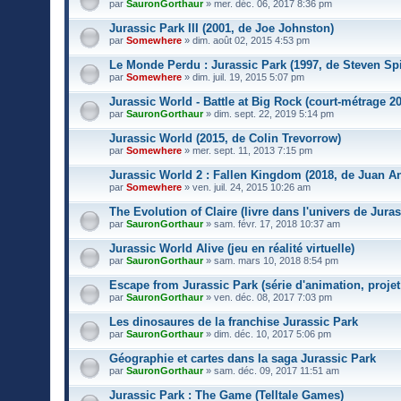
s
par
SauronGorthaur
» mer. déc. 06, 2017 8:36 pm
)
Jurassic Park III (2001, de Joe Johnston)
par
Somewhere
» dim. août 02, 2015 4:53 pm
Le Monde Perdu : Jurassic Park (1997, de Steven Sp
par
Somewhere
» dim. juil. 19, 2015 5:07 pm
Jurassic World - Battle at Big Rock (court-métrage 2
par
SauronGorthaur
» dim. sept. 22, 2019 5:14 pm
Jurassic World (2015, de Colin Trevorrow)
par
Somewhere
» mer. sept. 11, 2013 7:15 pm
Jurassic World 2 : Fallen Kingdom (2018, de Juan A
par
Somewhere
» ven. juil. 24, 2015 10:26 am
The Evolution of Claire (livre dans l'univers de Jura
par
SauronGorthaur
» sam. févr. 17, 2018 10:37 am
Jurassic World Alive (jeu en réalité virtuelle)
par
SauronGorthaur
» sam. mars 10, 2018 8:54 pm
Escape from Jurassic Park (série d'animation, projet
par
SauronGorthaur
» ven. déc. 08, 2017 7:03 pm
Les dinosaures de la franchise Jurassic Park
par
SauronGorthaur
» dim. déc. 10, 2017 5:06 pm
Géographie et cartes dans la saga Jurassic Park
par
SauronGorthaur
» sam. déc. 09, 2017 11:51 am
Jurassic Park : The Game (Telltale Games)