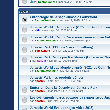
par
Doctor Jones
» mar. févr. 26, 2008 12:35 pm
C
e
s
SUJETS
u
j
Chronologie de la saga Jurassic Park/World
e
par
SauronGorthaur
» mer. juin 17, 2015 12:02 pm
t
a
Jurassic World : Renaissance (2025, de Gareth Edwa
u
par
Náin
» ven. sept. 30, 2022 8:22 pm
n
s
Jurassic World : Camp Cretaceous (série animée Netf
o
n
par
SauronGorthaur
» mar. juin 04, 2019 5:02 pm
d
a
Jurassic Park (1993, de Steven Spielberg)
g
par
Somewhere
» dim. juin 28, 2015 4:51 pm
e
.
Jurassic Park Redux par MadMovies (Hors-série Clas
par
SeliCat
» jeu. juil. 10, 2025 5:39 pm
F
i
Jurassic World : Le Monde d'après (2021, de Colin T
c
par
SauronGorthaur
» mer. févr. 21, 2018 9:32 pm
h
i
Jurassic Park - les produits dérivés
e
par
r
phoenlx
» sam. avr. 21, 2018 1:38 pm
(
s
Emission Dans la légende sur Jurassic Park
)
par
phoenlx
» mar. mars 14, 2023 10:12 am
j
o
Les événements, parcs et expos en rapport avec Jur
i
par
phoenlx
» dim. mai 22, 2022 3:43 pm
n
t
Jurassic World Evolution (jeu-vidéo 2018)
(