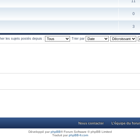
11
0
3
cher les sujets postés depuis :
Trier par
Nous contacter
L’équipe du for
Développé par
phpBB
® Forum Software © phpBB Limited
Traduit par
phpBB-fr.com