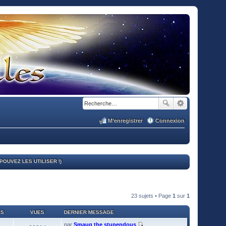
M’enregistrer
Connexion
OUVEZ LES UTILISER !)
23 sujets • Page
1
sur
1
ES
VUES
DERNIER MESSAGE
par
Smaug the stupendous