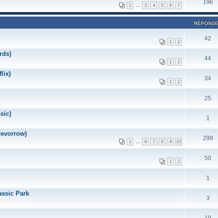
196
1
…
3
4
5
6
7
RÉPONS
42
1
2
rds)
44
1
2
lix)
34
1
2
25
sic)
1
revorrow)
299
1
…
6
7
8
9
10
50
1
2
1
assic Park
3