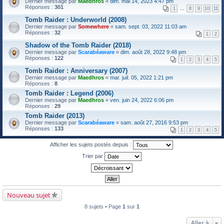
Dernier message par
Maedhros
«
dim. mai 14, 2023 4:47 pm
Réponses :
301
1
…
8
9
10
11
Tomb Raider : Underworld (2008)
Dernier message par
Somewhere
«
sam. sept. 03, 2022 11:03 am
Réponses :
32
1
2
Shadow of the Tomb Raider (2018)
Dernier message par
Scarabéaware
«
dim. août 28, 2022 9:48 pm
Réponses :
122
1
2
3
4
5
Tomb Raider : Anniversary (2007)
Dernier message par
Maedhros
«
mar. juil. 05, 2022 1:21 pm
Réponses :
8
Tomb Raider : Legend (2006)
Dernier message par
Maedhros
«
ven. juin 24, 2022 6:06 pm
Réponses :
29
Tomb Raider (2013)
Dernier message par
Scarabéaware
«
sam. août 27, 2016 9:53 pm
Réponses :
133
1
2
3
4
5
Afficher les sujets postés depuis :
Trier par
Nouveau sujet
8 sujets • Page
1
sur
1
Aller à