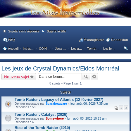
Sujets sans réponse
Sujets actifs
FAQ
M’enregistrer
Connexion
Accueil
Index du forum
COIN GEEK
Jeux vidéo, jeux de plateau
Les univers de jeux vidéos
Tomb Raider
Les jeux de Crystal Dynamics/Eidos Montréal
ec
he
Les jeux de Crystal Dynamics/Eidos Montréal
rc
Nouveau sujet
he
8 sujets • Page
1
sur
1
r
Sujets
Tomb Raider : Legacy of Atlantis (12 février 2027)
Dernier message par
Scarabéaware
«
jeu. août 06, 2026 7:35 pm
Réponses :
53
1
2
Tomb Raider : Catalyst (2028)
Dernier message par
Somewhere
«
lun. août 03, 2026 10:23 am
Réponses :
6
Rise of the Tomb Raider (2015)