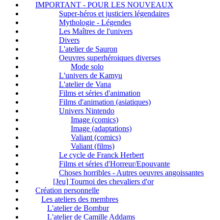
IMPORTANT - POUR LES NOUVEAUX
Super-héros et justiciers légendaires
Mythologie - Légendes
Les Maîtres de l'univers
Divers
L'atelier de Sauron
Oeuvres superhéroiques diverses
Mode solo
L'univers de Kamyu
L'atelier de Vana
Films et séries d'animation
Films d'animation (asiatiques)
Univers Nintendo
Image (comics)
Image (adaptations)
Valiant (comics)
Valiant (films)
Le cycle de Franck Herbert
Films et séries d'Horreur/Epouvante
Choses horribles - Autres oeuvres angoissantes
[Jeu] Tournoi des chevaliers d'or
Création personnelle
Les ateliers des membres
L'atelier de Bombur
L'atelier de Camille Addams