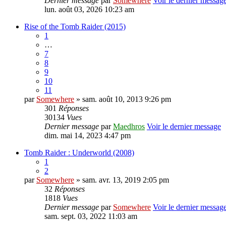
Dernier message
par
Somewhere
Voir le dernier messag
lun. août 03, 2026 10:23 am
Rise of the Tomb Raider (2015)
1
…
7
8
9
10
11
par
Somewhere
» sam. août 10, 2013 9:26 pm
301
Réponses
30134
Vues
Dernier message
par
Maedhros
Voir le dernier message
dim. mai 14, 2023 4:47 pm
Tomb Raider : Underworld (2008)
1
2
par
Somewhere
» sam. avr. 13, 2019 2:05 pm
32
Réponses
1818
Vues
Dernier message
par
Somewhere
Voir le dernier messag
sam. sept. 03, 2022 11:03 am