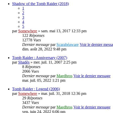
Shadow of the Tomb Raider (2018)
1
2
3
4
5
par
Somewhere
» sam. mai 13, 2017 12:33 pm
122
Réponses
12778
Vues
Dernier message
par
Scarabéaware
Voir le dernier mess
dim. août 28, 2022 9:48 pm
Tomb Raider : Anniversary (2007)
par
Shadès
» mer. juil. 11, 2007 2:25 pm
8
Réponses
2066
Vues
Dernier message
par
Maedhros
Voir le dernier message
mar. juil. 05, 2022 1:21 pm
Tomb Raider : Legend (2006)
par
Somewhere
» mar. juil. 31, 2018 12:36 pm
29
Réponses
3437
Vues
Dernier message
par
Maedhros
Voir le dernier message
ven. juin 24, 2022 6:06 pm