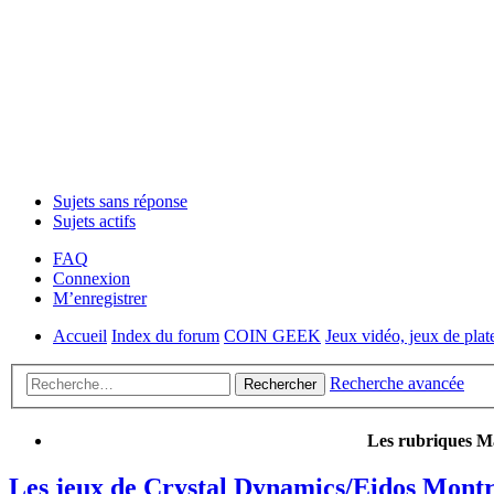
Sujets sans réponse
Sujets actifs
FAQ
Connexion
M’enregistrer
Accueil
Index du forum
COIN GEEK
Jeux vidéo, jeux de plat
Recherche avancée
Rechercher
Les rubriques Ma
Les jeux de Crystal Dynamics/Eidos Montr