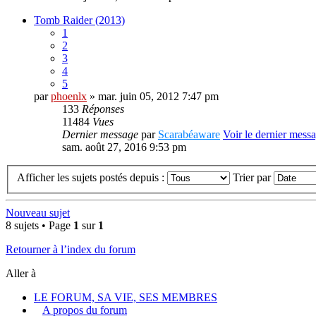
Tomb Raider (2013)
1
2
3
4
5
par
phoenlx
» mar. juin 05, 2012 7:47 pm
133
Réponses
11484
Vues
Dernier message
par
Scarabéaware
Voir le dernier mess
sam. août 27, 2016 9:53 pm
Afficher les sujets postés depuis :
Trier par
Nouveau sujet
8 sujets • Page
1
sur
1
Retourner à l’index du forum
Aller à
LE FORUM, SA VIE, SES MEMBRES
A propos du forum