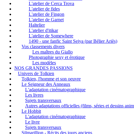
L'atelier de Cerca Trova
L'atelier de fides
L'atelier de Fingon
L'atelier de Garnet
Haltelier
L'atelier d'itikar
L'atelier de Somewhere
1490 - une fanfic Saint Seiya (par Bélier Ariès)
Vos classements divers
Les maîtres du Giallo
Photographie sexy et érotique
Les modèles
NOS GRANDES PASSIONS
Univers de Tolkien
Tolkien, l'homme et son oeuvre
Le Seigneur des Anneaux
L'adaptation cinématographique
Les livres
Sujets transversaux
Autres adaptations officielles (films, séries et dessins ani
Le Hobbit
L'adaptation cinématographique
Le livre
Sujets transversaux
Silmarillion - Récits des jours anciens