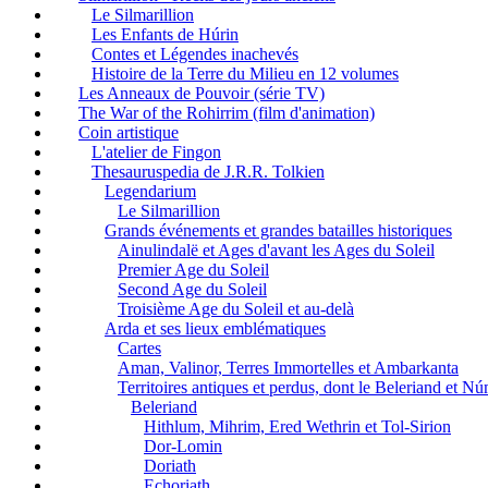
Le Silmarillion
Les Enfants de Húrin
Contes et Légendes inachevés
Histoire de la Terre du Milieu en 12 volumes
Les Anneaux de Pouvoir (série TV)
The War of the Rohirrim (film d'animation)
Coin artistique
L'atelier de Fingon
Thesauruspedia de J.R.R. Tolkien
Legendarium
Le Silmarillion
Grands événements et grandes batailles historiques
Ainulindalë et Ages d'avant les Ages du Soleil
Premier Age du Soleil
Second Age du Soleil
Troisième Age du Soleil et au-delà
Arda et ses lieux emblématiques
Cartes
Aman, Valinor, Terres Immortelles et Ambarkanta
Territoires antiques et perdus, dont le Beleriand et N
Beleriand
Hithlum, Mihrim, Ered Wethrin et Tol-Sirion
Dor-Lomin
Doriath
Echoriath