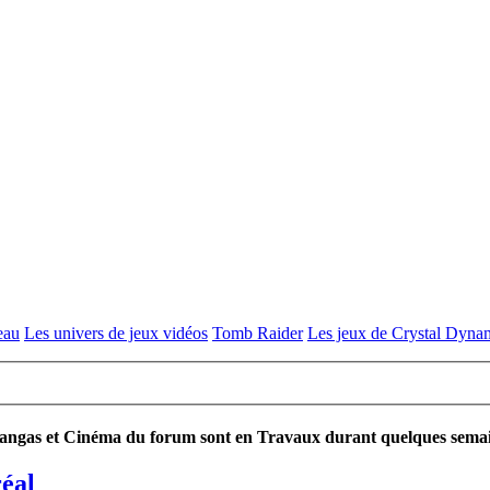
eau
Les univers de jeux vidéos
Tomb Raider
Les jeux de Crystal Dyna
ngas et Cinéma du forum sont en Travaux durant quelques semaines
éal