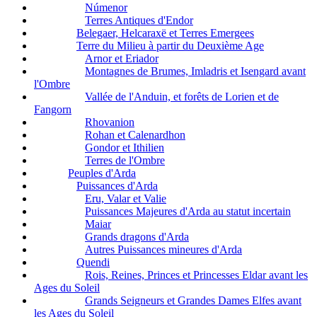
Númenor
Terres Antiques d'Endor
Belegaer, Helcaraxë et Terres Emergees
Terre du Milieu à partir du Deuxième Age
Arnor et Eriador
Montagnes de Brumes, Imladris et Isengard avant
l'Ombre
Vallée de l'Anduin, et forêts de Lorien et de
Fangorn
Rhovanion
Rohan et Calenardhon
Gondor et Ithilien
Terres de l'Ombre
Peuples d'Arda
Puissances d'Arda
Eru, Valar et Valie
Puissances Majeures d'Arda au statut incertain
Maiar
Grands dragons d'Arda
Autres Puissances mineures d'Arda
Quendi
Rois, Reines, Princes et Princesses Eldar avant les
Ages du Soleil
Grands Seigneurs et Grandes Dames Elfes avant
les Ages du Soleil