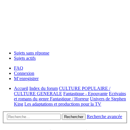
Sujets sans réponse
Sujets actifs
FAQ
Connexion
M’enregistrer
Accueil
Index du forum
CULTURE POPULAIRE /
CULTURE GENERALE
Fantastique - Epouvante
Ecrivains
et romans du genre Fantastique / Horreur
Univers de Stephen
King
Les adaptations et productions pour la TV
Recherche avancée
Rechercher