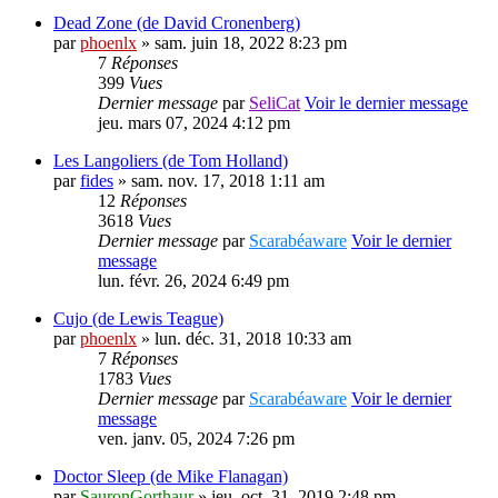
Dead Zone (de David Cronenberg)
par
phoenlx
» sam. juin 18, 2022 8:23 pm
7
Réponses
399
Vues
Dernier message
par
SeliCat
Voir le dernier message
jeu. mars 07, 2024 4:12 pm
Les Langoliers (de Tom Holland)
par
fides
» sam. nov. 17, 2018 1:11 am
12
Réponses
3618
Vues
Dernier message
par
Scarabéaware
Voir le dernier
message
lun. févr. 26, 2024 6:49 pm
Cujo (de Lewis Teague)
par
phoenlx
» lun. déc. 31, 2018 10:33 am
7
Réponses
1783
Vues
Dernier message
par
Scarabéaware
Voir le dernier
message
ven. janv. 05, 2024 7:26 pm
Doctor Sleep (de Mike Flanagan)
par
SauronGorthaur
» jeu. oct. 31, 2019 2:48 pm