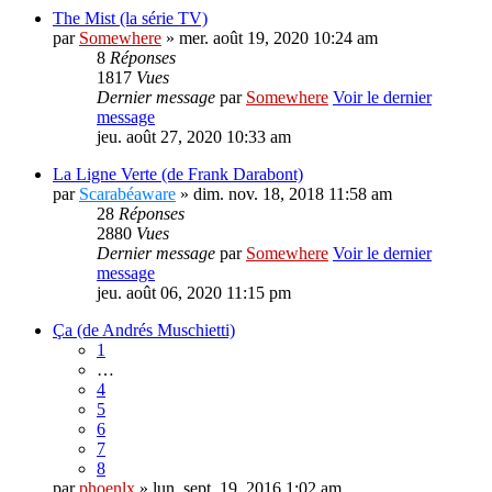
The Mist (la série TV)
par
Somewhere
» mer. août 19, 2020 10:24 am
8
Réponses
1817
Vues
Dernier message
par
Somewhere
Voir le dernier
message
jeu. août 27, 2020 10:33 am
La Ligne Verte (de Frank Darabont)
par
Scarabéaware
» dim. nov. 18, 2018 11:58 am
28
Réponses
2880
Vues
Dernier message
par
Somewhere
Voir le dernier
message
jeu. août 06, 2020 11:15 pm
Ça (de Andrés Muschietti)
1
…
4
5
6
7
8
par
phoenlx
» lun. sept. 19, 2016 1:02 am