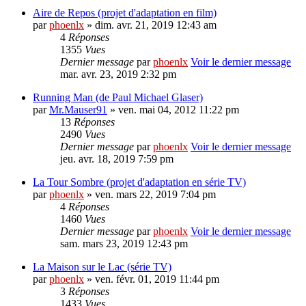
Aire de Repos (projet d'adaptation en film)
par
phoenlx
» dim. avr. 21, 2019 12:43 am
4
Réponses
1355
Vues
Dernier message
par
phoenlx
Voir le dernier message
mar. avr. 23, 2019 2:32 pm
Running Man (de Paul Michael Glaser)
par
Mr.Mauser91
» ven. mai 04, 2012 11:22 pm
13
Réponses
2490
Vues
Dernier message
par
phoenlx
Voir le dernier message
jeu. avr. 18, 2019 7:59 pm
La Tour Sombre (projet d'adaptation en série TV)
par
phoenlx
» ven. mars 22, 2019 7:04 pm
4
Réponses
1460
Vues
Dernier message
par
phoenlx
Voir le dernier message
sam. mars 23, 2019 12:43 pm
La Maison sur le Lac (série TV)
par
phoenlx
» ven. févr. 01, 2019 11:44 pm
3
Réponses
1433
Vues