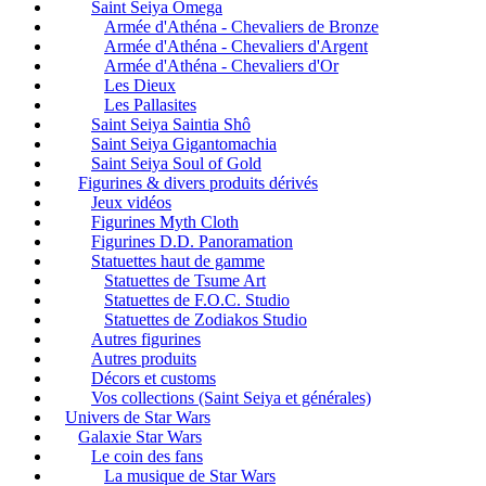
Saint Seiya Omega
Armée d'Athéna - Chevaliers de Bronze
Armée d'Athéna - Chevaliers d'Argent
Armée d'Athéna - Chevaliers d'Or
Les Dieux
Les Pallasites
Saint Seiya Saintia Shô
Saint Seiya Gigantomachia
Saint Seiya Soul of Gold
Figurines & divers produits dérivés
Jeux vidéos
Figurines Myth Cloth
Figurines D.D. Panoramation
Statuettes haut de gamme
Statuettes de Tsume Art
Statuettes de F.O.C. Studio
Statuettes de Zodiakos Studio
Autres figurines
Autres produits
Décors et customs
Vos collections (Saint Seiya et générales)
Univers de Star Wars
Galaxie Star Wars
Le coin des fans
La musique de Star Wars