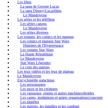
Les films
La saga de George Lucas
La saga Disney/Lucasfilms
Le Mandoverse
Les séries et les téléfilms
Les séries canons
Le Mandoverse
Les séries diverses
Les romans, les comics et les mangas
Les comics et mangas Star Wars
Histoires de l'Hyperespace
Les romans Star Wars
La Haute République
Le Mandoverse
Star Wars Légendes
Le coin des auteurs
Les jeux vidéos et les jeux de plateau
Le Mandoverse
Encyclopédie galactique
Les personnages
Les races et les créatures
Les vaisseaux, engins et autres machines/droïdes
Les castes, institutions et autres organisations/concepts
Les planètes
Les guerres, les batailles et les combats