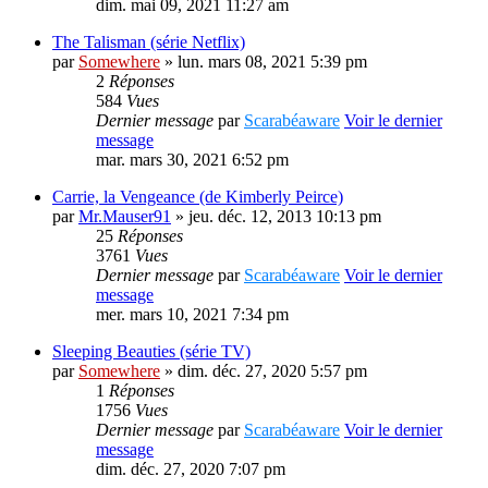
dim. mai 09, 2021 11:27 am
The Talisman (série Netflix)
par
Somewhere
» lun. mars 08, 2021 5:39 pm
2
Réponses
584
Vues
Dernier message
par
Scarabéaware
Voir le dernier
message
mar. mars 30, 2021 6:52 pm
Carrie, la Vengeance (de Kimberly Peirce)
par
Mr.Mauser91
» jeu. déc. 12, 2013 10:13 pm
25
Réponses
3761
Vues
Dernier message
par
Scarabéaware
Voir le dernier
message
mer. mars 10, 2021 7:34 pm
Sleeping Beauties (série TV)
par
Somewhere
» dim. déc. 27, 2020 5:57 pm
1
Réponses
1756
Vues
Dernier message
par
Scarabéaware
Voir le dernier
message
dim. déc. 27, 2020 7:07 pm