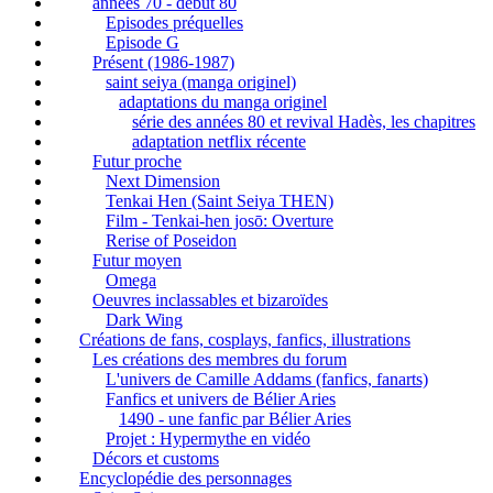
années 70 - début 80
Episodes préquelles
Episode G
Présent (1986-1987)
saint seiya (manga originel)
adaptations du manga originel
série des années 80 et revival Hadès, les chapitres
adaptation netflix récente
Futur proche
Next Dimension
Tenkai Hen (Saint Seiya THEN)
Film - Tenkai-hen josō: Overture
Rerise of Poseidon
Futur moyen
Omega
Oeuvres inclassables et bizaroïdes
Dark Wing
Créations de fans, cosplays, fanfics, illustrations
Les créations des membres du forum
L'univers de Camille Addams (fanfics, fanarts)
Fanfics et univers de Bélier Aries
1490 - une fanfic par Bélier Aries
Projet : Hypermythe en vidéo
Décors et customs
Encyclopédie des personnages