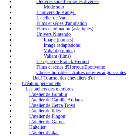
Oeuvres superhéroiques diverses
Mode solo
L'univers de Kamyu
L'atelier de Vana
Films et séries d'animation
Films d'animation (asiatiques)
Univers Nintendo
Image (comics)
Image (adaptations)
Valiant (comics)
Valiant (films)
Le cycle de Franck Herbert
Films et séries d'Horreur/Epouvante
Choses horribles - Autres oeuvres angoissantes
[Jeu] Tournoi des chevaliers d'or
Création personnelle
Les ateliers des membres
L'atelier de Bombur
L'atelier de Camille Addams
L'atelier de Cerca Trova
L'atelier de fides
L'atelier de Fingon
L'atelier de Garnet
Haltelier
L'atelier d'itikar