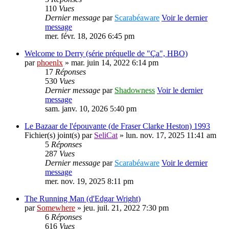
110
Vues
Dernier message
par
Scarabéaware
Voir le dernier
message
mer. févr. 18, 2026 6:45 pm
Welcome to Derry (série préquelle de "Ça", HBO)
par
phoenlx
» mar. juin 14, 2022 6:14 pm
17
Réponses
530
Vues
Dernier message
par
Shadowness
Voir le dernier
message
sam. janv. 10, 2026 5:40 pm
Le Bazaar de l'épouvante (de Fraser Clarke Heston) 1993
Fichier(s) joint(s)
par
SeliCat
» lun. nov. 17, 2025 11:41 am
5
Réponses
287
Vues
Dernier message
par
Scarabéaware
Voir le dernier
message
mer. nov. 19, 2025 8:11 pm
The Running Man (d'Edgar Wright)
par
Somewhere
» jeu. juil. 21, 2022 7:30 pm
6
Réponses
616
Vues