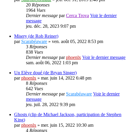
20
Réponses
1964
Vues
Dernier message
par
Cerca Trova
Voir le dernier
message
jeu. déc. 28, 2023 9:07 pm
Misery (de Rob Reiner)
par
Scarabéaware
» ven. août 05, 2022 8:53 pm
3
Réponses
838
Vues
Dernier message
par
phoenlx
Voir le dernier message
sam. août 06, 2022 1:03 pm
Un Elève doué (de Bryan Singer)
par
phoenlx
» mar. juin 14, 2022 6:48 pm
8
Réponses
642
Vues
Dernier message
par
Scarabéaware
Voir le dernier
message
jeu. juil. 28, 2022 9:39 pm
Ghosts (clip de Michael Jackson, participation de Stephen
King)
par
phoenlx
» mer. juin 15, 2022 10:30 am
4
Réponses