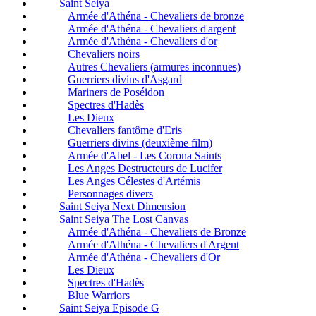
Saint Seiya
Armée d'Athéna - Chevaliers de bronze
Armée d'Athéna - Chevaliers d'argent
Armée d'Athéna - Chevaliers d'or
Chevaliers noirs
Autres Chevaliers (armures inconnues)
Guerriers divins d'Asgard
Mariners de Poséidon
Spectres d'Hadès
Les Dieux
Chevaliers fantôme d'Eris
Guerriers divins (deuxième film)
Armée d'Abel - Les Corona Saints
Les Anges Destructeurs de Lucifer
Les Anges Célestes d'Artémis
Personnages divers
Saint Seiya Next Dimension
Saint Seiya The Lost Canvas
Armée d'Athéna - Chevaliers de Bronze
Armée d'Athéna - Chevaliers d'Argent
Armée d'Athéna - Chevaliers d'Or
Les Dieux
Spectres d'Hadès
Blue Warriors
Saint Seiya Episode G