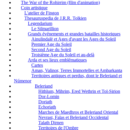
The War of the Rohirrim (film d'animation)
Coin artistique
L'atelier de Fingon
Thesauruspedia de J.R.R. Tolkien
Legendarium
Le Silmarillion
Grands événements et grandes batailles historiques
Ainulindalë et Ages d'avant les Ages du Soleil
Premier Age du Soleil
Second Age du Soleil
Troisième Age du Soleil et au-delà
Arda et ses lieux emblématiques
Cartes
Aman, Valinor, Terres Immortelles et Ambarkanta
Territoires antiques et perdus, dont le Beleriand et
Númenor
Beleriand
Hithlum, Mihrim, Ered Wethrin et Tol-Sirion
Dor-Lomin
Doriath
Echoriath
Marches de Maedhros et Beleriand Oriental
Nevrast, Falas et Beleriand Occidental
Talath Dirnen
Territoires de l'Ombre