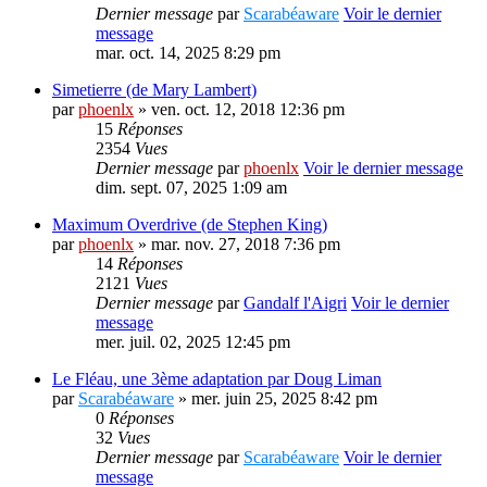
Dernier message
par
Scarabéaware
Voir le dernier
message
mar. oct. 14, 2025 8:29 pm
Simetierre (de Mary Lambert)
par
phoenlx
» ven. oct. 12, 2018 12:36 pm
15
Réponses
2354
Vues
Dernier message
par
phoenlx
Voir le dernier message
dim. sept. 07, 2025 1:09 am
Maximum Overdrive (de Stephen King)
par
phoenlx
» mar. nov. 27, 2018 7:36 pm
14
Réponses
2121
Vues
Dernier message
par
Gandalf l'Aigri
Voir le dernier
message
mer. juil. 02, 2025 12:45 pm
Le Fléau, une 3ème adaptation par Doug Liman
par
Scarabéaware
» mer. juin 25, 2025 8:42 pm
0
Réponses
32
Vues
Dernier message
par
Scarabéaware
Voir le dernier
message