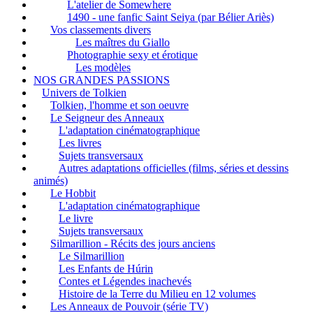
L'atelier de Somewhere
1490 - une fanfic Saint Seiya (par Bélier Ariès)
Vos classements divers
Les maîtres du Giallo
Photographie sexy et érotique
Les modèles
NOS GRANDES PASSIONS
Univers de Tolkien
Tolkien, l'homme et son oeuvre
Le Seigneur des Anneaux
L'adaptation cinématographique
Les livres
Sujets transversaux
Autres adaptations officielles (films, séries et dessins
animés)
Le Hobbit
L'adaptation cinématographique
Le livre
Sujets transversaux
Silmarillion - Récits des jours anciens
Le Silmarillion
Les Enfants de Húrin
Contes et Légendes inachevés
Histoire de la Terre du Milieu en 12 volumes
Les Anneaux de Pouvoir (série TV)