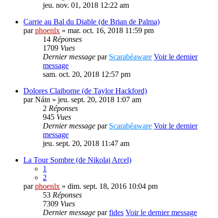
jeu. nov. 01, 2018 12:22 am
Carrie au Bal du Diable (de Brian de Palma)
par
phoenlx
» mar. oct. 16, 2018 11:59 pm
14
Réponses
1709
Vues
Dernier message
par
Scarabéaware
Voir le dernier
message
sam. oct. 20, 2018 12:57 pm
Dolores Claiborne (de Taylor Hackford)
par
Náin
» jeu. sept. 20, 2018 1:07 am
2
Réponses
945
Vues
Dernier message
par
Scarabéaware
Voir le dernier
message
jeu. sept. 20, 2018 11:47 am
La Tour Sombre (de Nikolaj Arcel)
1
2
par
phoenlx
» dim. sept. 18, 2016 10:04 pm
53
Réponses
7309
Vues
Dernier message
par
fides
Voir le dernier message