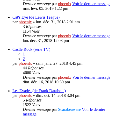
Dernier message
par
phoenlx
Voir le dernier message
mar. févr. 05, 2019 1:22 pm
Cat's Eye (de Lewis Teague)
par
phoenlx
» lun. déc. 31, 2018 2:01 am
3
Réponses
1154
Vues
Dernier message
par
phoenlx
Voir le dernier message
lun. déc. 31, 2018 12:03 pm
Castle Rock (série TV)
1
2
par
phoenlx
» sam. janv. 27, 2018 4:45 pm
44
Réponses
4660
Vues
Dernier message
par
phoenlx
Voir le dernier message
dim. déc. 16, 2018 10:39 pm
Les Evadés (de Frank Darabont)
par
phoenlx
» dim. oct. 14, 2018 3:04 pm
5
Réponses
1522
Vues
Dernier message
par
Scarabéaware
Voir le dernier
message