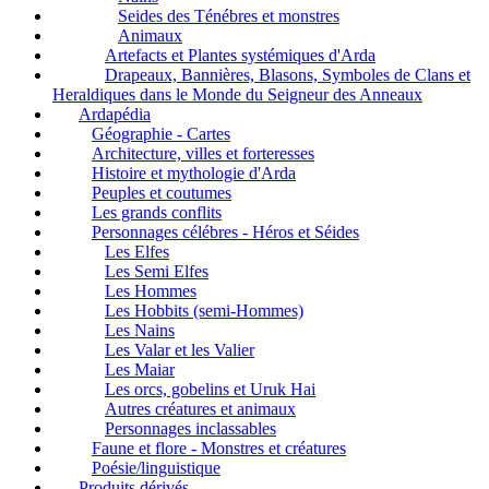
Seides des Ténébres et monstres
Animaux
Artefacts et Plantes systémiques d'Arda
Drapeaux, Bannières, Blasons, Symboles de Clans et
Heraldiques dans le Monde du Seigneur des Anneaux
Ardapédia
Géographie - Cartes
Architecture, villes et forteresses
Histoire et mythologie d'Arda
Peuples et coutumes
Les grands conflits
Personnages célébres - Héros et Séides
Les Elfes
Les Semi Elfes
Les Hommes
Les Hobbits (semi-Hommes)
Les Nains
Les Valar et les Valier
Les Maiar
Les orcs, gobelins et Uruk Hai
Autres créatures et animaux
Personnages inclassables
Faune et flore - Monstres et créatures
Poésie/linguistique
Produits dérivés