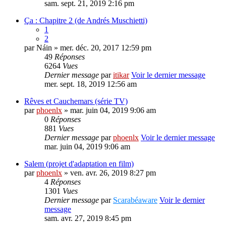
sam. sept. 21, 2019 2:16 pm
Ça : Chapitre 2 (de Andrés Muschietti)
1
2
par
Náin
» mer. déc. 20, 2017 12:59 pm
49
Réponses
6264
Vues
Dernier message
par
itikar
Voir le dernier message
mer. sept. 18, 2019 12:56 am
Rêves et Cauchemars (série TV)
par
phoenlx
» mar. juin 04, 2019 9:06 am
0
Réponses
881
Vues
Dernier message
par
phoenlx
Voir le dernier message
mar. juin 04, 2019 9:06 am
Salem (projet d'adaptation en film)
par
phoenlx
» ven. avr. 26, 2019 8:27 pm
4
Réponses
1301
Vues
Dernier message
par
Scarabéaware
Voir le dernier
message
sam. avr. 27, 2019 8:45 pm