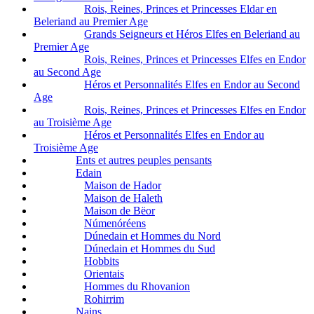
Rois, Reines, Princes et Princesses Eldar en
Beleriand au Premier Age
Grands Seigneurs et Héros Elfes en Beleriand au
Premier Age
Rois, Reines, Princes et Princesses Elfes en Endor
au Second Age
Héros et Personnalités Elfes en Endor au Second
Age
Rois, Reines, Princes et Princesses Elfes en Endor
au Troisième Age
Héros et Personnalités Elfes en Endor au
Troisième Age
Ents et autres peuples pensants
Edain
Maison de Hador
Maison de Haleth
Maison de Bëor
Númenóréens
Dúnedain et Hommes du Nord
Dúnedain et Hommes du Sud
Hobbits
Orientais
Hommes du Rhovanion
Rohirrim
Nains