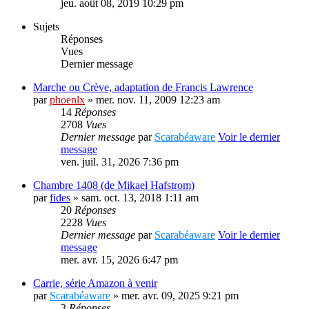
jeu. août 08, 2019 10:29 pm
Sujets
Réponses
Vues
Dernier message
Marche ou Crève, adaptation de Francis Lawrence
par
phoenlx
» mer. nov. 11, 2009 12:23 am
14
Réponses
2708
Vues
Dernier message
par
Scarabéaware
Voir le dernier
message
ven. juil. 31, 2026 7:36 pm
Chambre 1408 (de Mikael Hafstrom)
par
fides
» sam. oct. 13, 2018 1:11 am
20
Réponses
2228
Vues
Dernier message
par
Scarabéaware
Voir le dernier
message
mer. avr. 15, 2026 6:47 pm
Carrie, série Amazon à venir
par
Scarabéaware
» mer. avr. 09, 2025 9:21 pm
3
Réponses