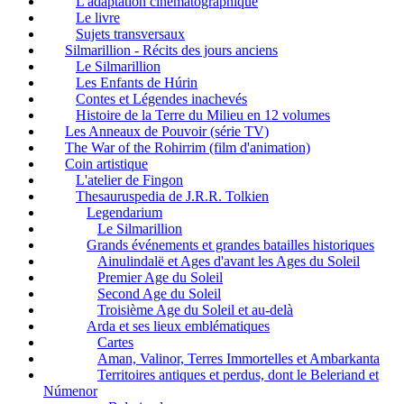
L'adaptation cinématographique
Le livre
Sujets transversaux
Silmarillion - Récits des jours anciens
Le Silmarillion
Les Enfants de Húrin
Contes et Légendes inachevés
Histoire de la Terre du Milieu en 12 volumes
Les Anneaux de Pouvoir (série TV)
The War of the Rohirrim (film d'animation)
Coin artistique
L'atelier de Fingon
Thesauruspedia de J.R.R. Tolkien
Legendarium
Le Silmarillion
Grands événements et grandes batailles historiques
Ainulindalë et Ages d'avant les Ages du Soleil
Premier Age du Soleil
Second Age du Soleil
Troisième Age du Soleil et au-delà
Arda et ses lieux emblématiques
Cartes
Aman, Valinor, Terres Immortelles et Ambarkanta
Territoires antiques et perdus, dont le Beleriand et
Númenor