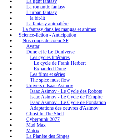
La light fantasy
La romantic fantasy
L'urban fantasy
la bit-lit
La fantasy animalière
La fantasy dans les mangas et animes
Science-fiction - Anticipation
Nos coups de coeur SF
Avatar
Dune et le Le Duniverse
Les cycles littéraires
Le cycle de Frank Herbert
Expanded Dune
Les films et séries
The spice must flow
Univers d'Isaac Asimov
Isaac Asimov - Le Cycle des Robots
Isaac Asimov - Le Cycle de l'Empire
Isaac Asimov - Le Cycle de Fondation
Adaptations des oeuvres d'Asimov
Ghost In The Shell
Cyberpunk 2077
Mad Max
Matrix
La Planète des Singes