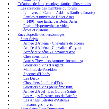
Créations de fans, cosplays, fanfics, illustrations
Les créations des membres du forum
L'univers de Camille Addams (fanfics, fanarts)
Fanfics et univers de Bélier Aries
1490 - une fanfic par Bélier Aries
Projet : Hypermythe en vidéo
Décors et customs
Encyclopédie des personnages
Saint Seiya
Armée d'Athéna - Chevaliers de bronze
Armée d'Athéna - Chevaliers d'argent
Armée d'Athéna - Chevaliers d'or
Chevaliers noirs
Autres Chevaliers (armures inconnues)
Guerriers divins d'Asgard
Mariners de Poséidon
Spectres d'Hadès
Les Dieux
Chevaliers fantôme d'Eris
Guerriers divins (deuxième film)
Armée d'Abel - Les Corona Saints
Les Anges Destructeurs de Lucifer
Les Anges Célestes d'Artémis
Personnages divers
Saint Seiya Next Dimension