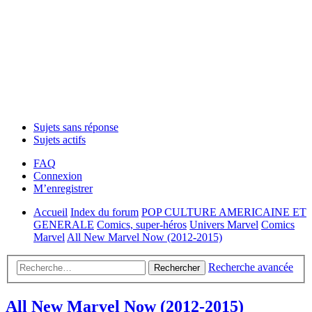
Sujets sans réponse
Sujets actifs
FAQ
Connexion
M’enregistrer
Accueil
Index du forum
POP CULTURE AMERICAINE ET
GENERALE
Comics, super-héros
Univers Marvel
Comics
Marvel
All New Marvel Now (2012-2015)
Recherche avancée
Rechercher
All New Marvel Now (2012-2015)