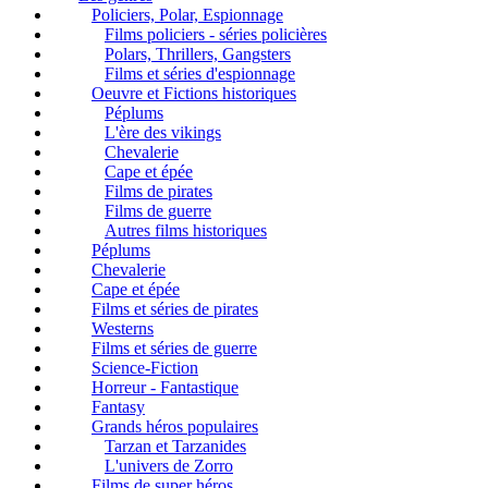
Policiers, Polar, Espionnage
Films policiers - séries policières
Polars, Thrillers, Gangsters
Films et séries d'espionnage
Oeuvre et Fictions historiques
Péplums
L'ère des vikings
Chevalerie
Cape et épée
Films de pirates
Films de guerre
Autres films historiques
Péplums
Chevalerie
Cape et épée
Films et séries de pirates
Westerns
Films et séries de guerre
Science-Fiction
Horreur - Fantastique
Fantasy
Grands héros populaires
Tarzan et Tarzanides
L'univers de Zorro
Films de super héros