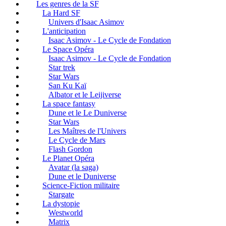
Les genres de la SF
La Hard SF
Univers d'Isaac Asimov
L'anticipation
Isaac Asimov - Le Cycle de Fondation
Le Space Opéra
Isaac Asimov - Le Cycle de Fondation
Star trek
Star Wars
San Ku Kaï
Albator et le Leijiverse
La space fantasy
Dune et le Le Duniverse
Star Wars
Les Maîtres de l'Univers
Le Cycle de Mars
Flash Gordon
Le Planet Opéra
Avatar (la saga)
Dune et le Duniverse
Science-Fiction militaire
Stargate
La dystopie
Westworld
Matrix