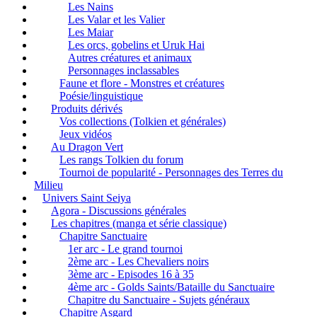
Les Nains
Les Valar et les Valier
Les Maiar
Les orcs, gobelins et Uruk Hai
Autres créatures et animaux
Personnages inclassables
Faune et flore - Monstres et créatures
Poésie/linguistique
Produits dérivés
Vos collections (Tolkien et générales)
Jeux vidéos
Au Dragon Vert
Les rangs Tolkien du forum
Tournoi de popularité - Personnages des Terres du
Milieu
Univers Saint Seiya
Agora - Discussions générales
Les chapitres (manga et série classique)
Chapitre Sanctuaire
1er arc - Le grand tournoi
2ème arc - Les Chevaliers noirs
3ème arc - Episodes 16 à 35
4ème arc - Golds Saints/Bataille du Sanctuaire
Chapitre du Sanctuaire - Sujets généraux
Chapitre Asgard