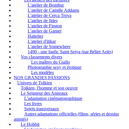
L'atelier de Bombur
L'atelier de Camille Addams
L'atelier de Cerca Trova
L'atelier de fides
L'atelier de Fingon
L'atelier de Garnet
Haltelier
L'atelier d'itikar
L'atelier de Somewhere
1490 - une fanfic Saint Seiya (par Bélier Ariès)
Vos classements divers
Les maîtres du Giallo
Photographie sexy et érotique
Les modèles
NOS GRANDES PASSIONS
Univers de Tolkien
Tolkien, l'homme et son oeuvre
Le Seigneur des Anneaux
L'adaptation cinématographique
Les livres
Sujets transversaux
Autres adaptations officielles (films, séries et dessins
animés)
Le Hobbit