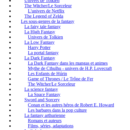
Univers de Tolkien
The Witcher/Le Sorceleur
L'univers de Netflix
The Legend of Zelda
Les sous-genres de la fantasy
La fairy tale fantasy
La High Fantasy
Univers de Tolkien
La Low Fantasy
Harry Potter
La portal fantasy
La Dark Fantasy
La Dark Fantasy dans les mangas et animes
Mythe de Cthulhu - univers de H.P. Lovecraft
Les Enfants de Húrin
Game of Thrones / Le Trône de Fer
The Witcher/Le Sorceleur
La science fantasy
La Space Fantasy
Sword and Sorcery
Conan et les autres héros de Robert E. Howard
Les barbares dans la pop culture
La fantasy arthurienne
Romans et auteurs
Films, séries, adaptations