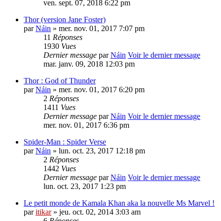
ven. sept. 07, 2018 6:22 pm
Thor (version Jane Foster)
par
Náin
» mer. nov. 01, 2017 7:07 pm
11
Réponses
1930
Vues
Dernier message
par
Náin
Voir le dernier message
mar. janv. 09, 2018 12:03 pm
Thor : God of Thunder
par
Náin
» mer. nov. 01, 2017 6:20 pm
2
Réponses
1411
Vues
Dernier message
par
Náin
Voir le dernier message
mer. nov. 01, 2017 6:36 pm
Spider-Man : Spider Verse
par
Náin
» lun. oct. 23, 2017 12:18 pm
2
Réponses
1442
Vues
Dernier message
par
Náin
Voir le dernier message
lun. oct. 23, 2017 1:23 pm
Le petit monde de Kamala Khan aka la nouvelle Ms Marvel !
par
itikar
» jeu. oct. 02, 2014 3:03 am
6
Réponses