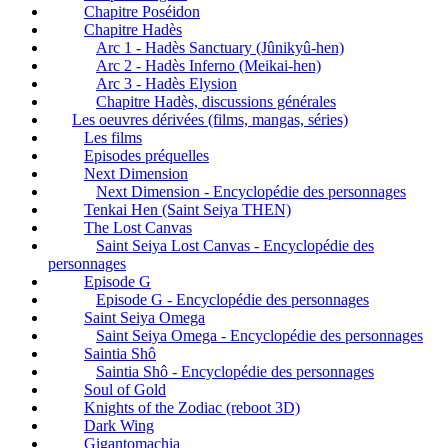
Chapitre Poséidon
Chapitre Hadès
Arc 1 - Hadès Sanctuary (Jûnikyû-hen)
Arc 2 - Hadès Inferno (Meikai-hen)
Arc 3 - Hadès Elysion
Chapitre Hadès, discussions générales
Les oeuvres dérivées (films, mangas, séries)
Les films
Episodes préquelles
Next Dimension
Next Dimension - Encyclopédie des personnages
Tenkai Hen (Saint Seiya THEN)
The Lost Canvas
Saint Seiya Lost Canvas - Encyclopédie des
personnages
Episode G
Episode G - Encyclopédie des personnages
Saint Seiya Omega
Saint Seiya Omega - Encyclopédie des personnages
Saintia Shô
Saintia Shô - Encyclopédie des personnages
Soul of Gold
Knights of the Zodiac (reboot 3D)
Dark Wing
Gigantomachia