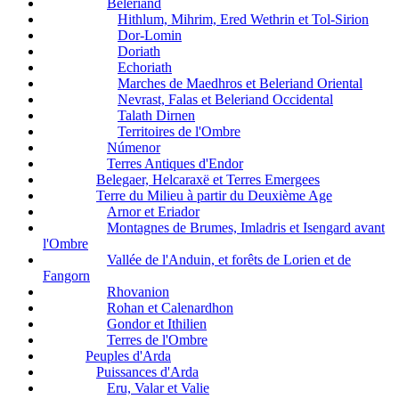
Beleriand
Hithlum, Mihrim, Ered Wethrin et Tol-Sirion
Dor-Lomin
Doriath
Echoriath
Marches de Maedhros et Beleriand Oriental
Nevrast, Falas et Beleriand Occidental
Talath Dirnen
Territoires de l'Ombre
Númenor
Terres Antiques d'Endor
Belegaer, Helcaraxë et Terres Emergees
Terre du Milieu à partir du Deuxième Age
Arnor et Eriador
Montagnes de Brumes, Imladris et Isengard avant
l'Ombre
Vallée de l'Anduin, et forêts de Lorien et de
Fangorn
Rhovanion
Rohan et Calenardhon
Gondor et Ithilien
Terres de l'Ombre
Peuples d'Arda
Puissances d'Arda
Eru, Valar et Valie