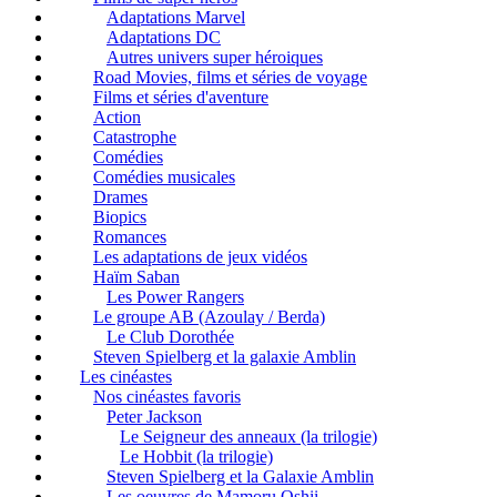
Adaptations Marvel
Adaptations DC
Autres univers super héroiques
Road Movies, films et séries de voyage
Films et séries d'aventure
Action
Catastrophe
Comédies
Comédies musicales
Drames
Biopics
Romances
Les adaptations de jeux vidéos
Haïm Saban
Les Power Rangers
Le groupe AB (Azoulay / Berda)
Le Club Dorothée
Steven Spielberg et la galaxie Amblin
Les cinéastes
Nos cinéastes favoris
Peter Jackson
Le Seigneur des anneaux (la trilogie)
Le Hobbit (la trilogie)
Steven Spielberg et la Galaxie Amblin
Les oeuvres de Mamoru Oshii