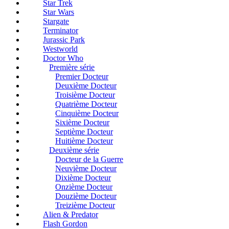
Star Trek
Star Wars
Stargate
Terminator
Jurassic Park
Westworld
Doctor Who
Première série
Premier Docteur
Deuxième Docteur
Troisième Docteur
Quatrième Docteur
Cinquième Docteur
Sixième Docteur
Septième Docteur
Huitième Docteur
Deuxième série
Docteur de la Guerre
Neuvième Docteur
Dixième Docteur
Onzième Docteur
Douzième Docteur
Treizième Docteur
Alien & Predator
Flash Gordon