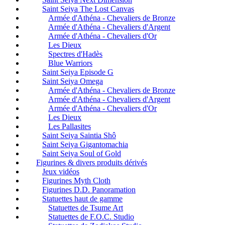
Saint Seiya The Lost Canvas
Armée d'Athéna - Chevaliers de Bronze
Armée d'Athéna - Chevaliers d'Argent
Armée d'Athéna - Chevaliers d'Or
Les Dieux
Spectres d'Hadès
Blue Warriors
Saint Seiya Episode G
Saint Seiya Omega
Armée d'Athéna - Chevaliers de Bronze
Armée d'Athéna - Chevaliers d'Argent
Armée d'Athéna - Chevaliers d'Or
Les Dieux
Les Pallasites
Saint Seiya Saintia Shô
Saint Seiya Gigantomachia
Saint Seiya Soul of Gold
Figurines & divers produits dérivés
Jeux vidéos
Figurines Myth Cloth
Figurines D.D. Panoramation
Statuettes haut de gamme
Statuettes de Tsume Art
Statuettes de F.O.C. Studio