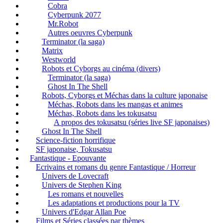
Cobra
Cyberpunk 2077
Mr.Robot
Autres oeuvres Cyberpunk
Terminator (la saga)
Matrix
Westworld
Robots et Cyborgs au cinéma (divers)
Terminator (la saga)
Ghost In The Shell
Robots, Cyborgs et Méchas dans la culture japonaise
Méchas, Robots dans les mangas et animes
Méchas, Robots dans les tokusatsu
A propos des tokusatsu (séries live SF japonaises)
Ghost In The Shell
Science-fiction horrifique
SF japonaise, Tokusatsu
Fantastique - Epouvante
Ecrivains et romans du genre Fantastique / Horreur
Univers de Lovecraft
Univers de Stephen King
Les romans et nouvelles
Les adaptations et productions pour la TV
Univers d'Edgar Allan Poe
Films et Séries classées par thèmes