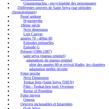
Gigantomachia - encyclopédie des personnages
Différentes oeuvres de Saint Seiya (par périodes
chronologiques)
Passé antique
Hypermythe
18ème siècle
Next dimension
Lost Canvas
années 70 - début 80
Episodes préquelles
Episode G
Présent (1986-1987)
saint seiya (manga originel)
adaptations du manga originel
série des années 80 et revival Hadès, les chapitres
adaptation netflix récente
Futur proche
Next Dimension
Tenkai Hen (Saint Seiya THEN)
Film - Tenkai-hen josō: Overture
Rerise of Poseidon
Futur moyen
Omega
Oeuvres inclassables et bizaroïdes
Dark Wing