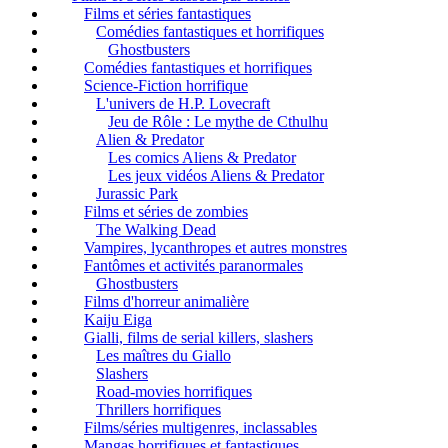
Films et séries fantastiques
Comédies fantastiques et horrifiques
Ghostbusters
Comédies fantastiques et horrifiques
Science-Fiction horrifique
L'univers de H.P. Lovecraft
Jeu de Rôle : Le mythe de Cthulhu
Alien & Predator
Les comics Aliens & Predator
Les jeux vidéos Aliens & Predator
Jurassic Park
Films et séries de zombies
The Walking Dead
Vampires, lycanthropes et autres monstres
Fantômes et activités paranormales
Ghostbusters
Films d'horreur animalière
Kaiju Eiga
Gialli, films de serial killers, slashers
Les maîtres du Giallo
Slashers
Road-movies horrifiques
Thrillers horrifiques
Films/séries multigenres, inclassables
Mangas horrifiques et fantastiques