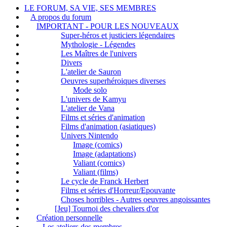
LE FORUM, SA VIE, SES MEMBRES
A propos du forum
IMPORTANT - POUR LES NOUVEAUX
Super-héros et justiciers légendaires
Mythologie - Légendes
Les Maîtres de l'univers
Divers
L'atelier de Sauron
Oeuvres superhéroiques diverses
Mode solo
L'univers de Kamyu
L'atelier de Vana
Films et séries d'animation
Films d'animation (asiatiques)
Univers Nintendo
Image (comics)
Image (adaptations)
Valiant (comics)
Valiant (films)
Le cycle de Franck Herbert
Films et séries d'Horreur/Epouvante
Choses horribles - Autres oeuvres angoissantes
[Jeu] Tournoi des chevaliers d'or
Création personnelle
Les ateliers des membres