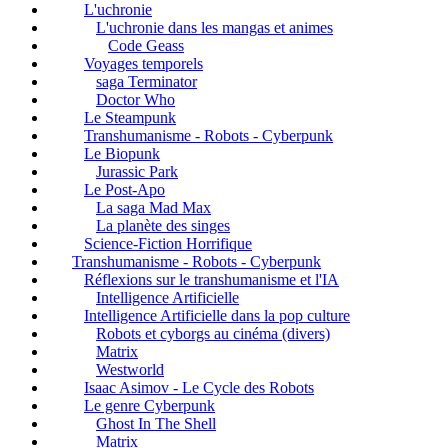
L'uchronie
L'uchronie dans les mangas et animes
Code Geass
Voyages temporels
saga Terminator
Doctor Who
Le Steampunk
Transhumanisme - Robots - Cyberpunk
Le Biopunk
Jurassic Park
Le Post-Apo
La saga Mad Max
La planète des singes
Science-Fiction Horrifique
Transhumanisme - Robots - Cyberpunk
Réflexions sur le transhumanisme et l'IA
Intelligence Artificielle
Intelligence Artificielle dans la pop culture
Robots et cyborgs au cinéma (divers)
Matrix
Westworld
Isaac Asimov - Le Cycle des Robots
Le genre Cyberpunk
Ghost In The Shell
Matrix