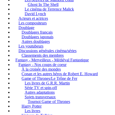
Ghost In The Shell
Le cinéma de Terrence Malick
David Lynch
Acteurs et actrices
Les compositeurs
Doublage
Doublages français
Doublages japonais
Autres doublages
Les youtubeurs
Discussions générales cinéma/séries
Classements des membres
Fantasy - Merveilleux - Médiéval Fantastique
Fantasy - Nos coups de coeur
À la croisée des mondes
Conan et les autres héros de Robert E. Howard
Game of Thrones/Le Trône de Fer
Les livres de G.R.R. Martin
Série TV et spin-off
Autres adaptations
Sujets transversaux
Tournoi Game of Thrones
Harry Potter
Les livres