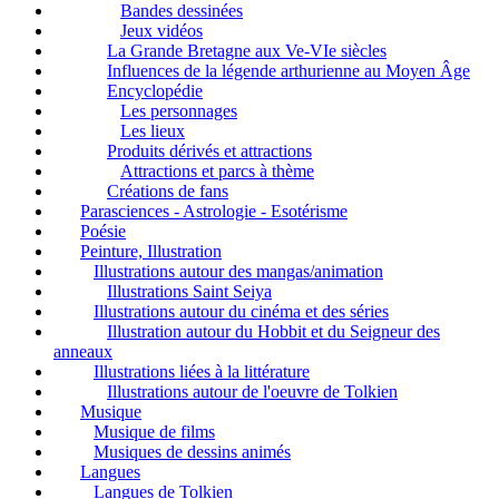
Bandes dessinées
Jeux vidéos
La Grande Bretagne aux Ve-VIe siècles
Influences de la légende arthurienne au Moyen Âge
Encyclopédie
Les personnages
Les lieux
Produits dérivés et attractions
Attractions et parcs à thème
Créations de fans
Parasciences - Astrologie - Esotérisme
Poésie
Peinture, Illustration
Illustrations autour des mangas/animation
Illustrations Saint Seiya
Illustrations autour du cinéma et des séries
Illustration autour du Hobbit et du Seigneur des
anneaux
Illustrations liées à la littérature
Illustrations autour de l'oeuvre de Tolkien
Musique
Musique de films
Musiques de dessins animés
Langues
Langues de Tolkien