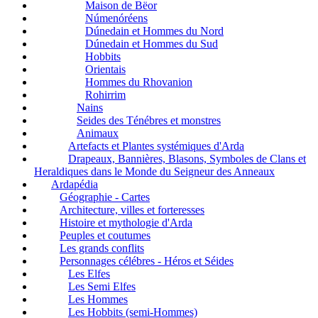
Maison de Bëor
Númenóréens
Dúnedain et Hommes du Nord
Dúnedain et Hommes du Sud
Hobbits
Orientais
Hommes du Rhovanion
Rohirrim
Nains
Seides des Ténébres et monstres
Animaux
Artefacts et Plantes systémiques d'Arda
Drapeaux, Bannières, Blasons, Symboles de Clans et
Heraldiques dans le Monde du Seigneur des Anneaux
Ardapédia
Géographie - Cartes
Architecture, villes et forteresses
Histoire et mythologie d'Arda
Peuples et coutumes
Les grands conflits
Personnages célébres - Héros et Séides
Les Elfes
Les Semi Elfes
Les Hommes
Les Hobbits (semi-Hommes)