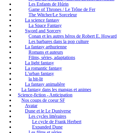
Les Enfants de Húrin
Game of Thrones / Le Trône de Fer
The Witcher/Le Sorceleur
La science fantasy
La Space Fantasy
Sword and Sorcery
Conan et les autres héros de Robert E. Howard
Les barbares dans la pop culture
La fantasy arthurienne
Romans et auteurs
Films, séries, adaptations
La light fantasy
La romantic fantasy
L'urban fantasy
la bit-lit
La fantasy animalière
La fantasy dans les mangas et animes
Science-fiction - Anticipation
Nos coups de coeur SF
Avatar
Dune et le Le Duniverse
Les cycles littéraires
Le cycle de Frank Herbert
Expanded Dune
Les films et séries