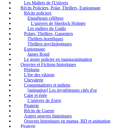
Les Maîtres de l'Univers
Récits Policiers, Polar, Thrillers, Espionnage
Récits policiers
Enquêteurs célèbres
L'univers de Sherlock Holmes
Les maîtres du Giallo
Polars, Thrillers, Gangsters
Thrillers horrifiques
Thrillers psychologiques
Espionnage
James Bond
Le genre policier en manga/animation
Oeuvres et Fictions historiques
Péplums
L'ère des vikings
Chevalerie
Conquistadores et indiens
[animation] Les mystérieuses cités d'or
Cape et épée
L'univers de Zorro
Piraterie
Récits de Guerre
Autres oeuvres historiques
Oeuvres historiques en manga, BD et animation
Piraterie