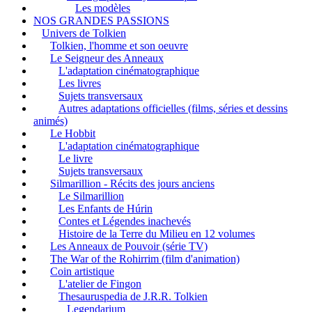
Les modèles
NOS GRANDES PASSIONS
Univers de Tolkien
Tolkien, l'homme et son oeuvre
Le Seigneur des Anneaux
L'adaptation cinématographique
Les livres
Sujets transversaux
Autres adaptations officielles (films, séries et dessins
animés)
Le Hobbit
L'adaptation cinématographique
Le livre
Sujets transversaux
Silmarillion - Récits des jours anciens
Le Silmarillion
Les Enfants de Húrin
Contes et Légendes inachevés
Histoire de la Terre du Milieu en 12 volumes
Les Anneaux de Pouvoir (série TV)
The War of the Rohirrim (film d'animation)
Coin artistique
L'atelier de Fingon
Thesauruspedia de J.R.R. Tolkien
Legendarium