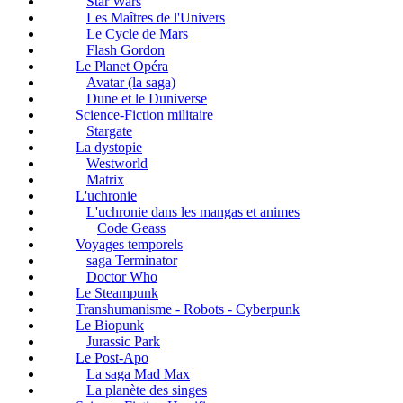
Star Wars
Les Maîtres de l'Univers
Le Cycle de Mars
Flash Gordon
Le Planet Opéra
Avatar (la saga)
Dune et le Duniverse
Science-Fiction militaire
Stargate
La dystopie
Westworld
Matrix
L'uchronie
L'uchronie dans les mangas et animes
Code Geass
Voyages temporels
saga Terminator
Doctor Who
Le Steampunk
Transhumanisme - Robots - Cyberpunk
Le Biopunk
Jurassic Park
Le Post-Apo
La saga Mad Max
La planète des singes