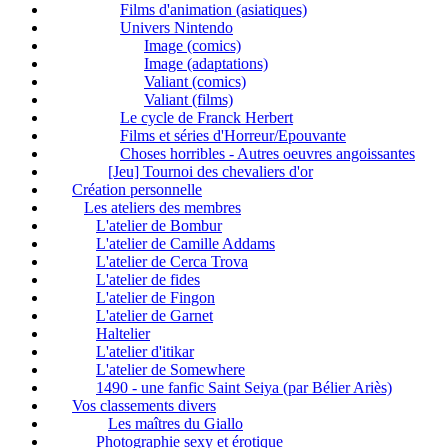
Films d'animation (asiatiques)
Univers Nintendo
Image (comics)
Image (adaptations)
Valiant (comics)
Valiant (films)
Le cycle de Franck Herbert
Films et séries d'Horreur/Epouvante
Choses horribles - Autres oeuvres angoissantes
[Jeu] Tournoi des chevaliers d'or
Création personnelle
Les ateliers des membres
L'atelier de Bombur
L'atelier de Camille Addams
L'atelier de Cerca Trova
L'atelier de fides
L'atelier de Fingon
L'atelier de Garnet
Haltelier
L'atelier d'itikar
L'atelier de Somewhere
1490 - une fanfic Saint Seiya (par Bélier Ariès)
Vos classements divers
Les maîtres du Giallo
Photographie sexy et érotique