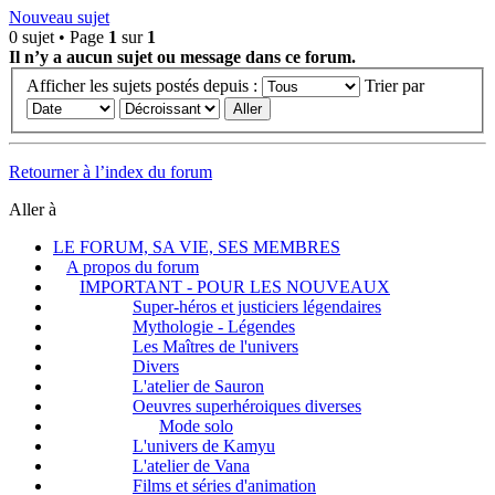
Nouveau sujet
0 sujet • Page
1
sur
1
Il n’y a aucun sujet ou message dans ce forum.
Afficher les sujets postés depuis :
Trier par
Retourner à l’index du forum
Aller à
LE FORUM, SA VIE, SES MEMBRES
A propos du forum
IMPORTANT - POUR LES NOUVEAUX
Super-héros et justiciers légendaires
Mythologie - Légendes
Les Maîtres de l'univers
Divers
L'atelier de Sauron
Oeuvres superhéroiques diverses
Mode solo
L'univers de Kamyu
L'atelier de Vana
Films et séries d'animation