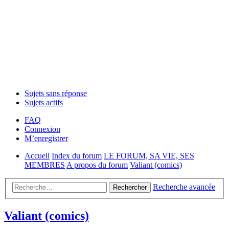
Sujets sans réponse
Sujets actifs
FAQ
Connexion
M’enregistrer
Accueil
Index du forum
LE FORUM, SA VIE, SES
MEMBRES
A propos du forum
Valiant (comics)
Recherche avancée
Rechercher
Valiant (comics)