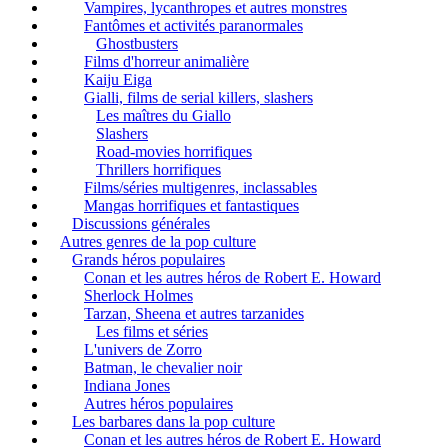
Vampires, lycanthropes et autres monstres
Fantômes et activités paranormales
Ghostbusters
Films d'horreur animalière
Kaiju Eiga
Gialli, films de serial killers, slashers
Les maîtres du Giallo
Slashers
Road-movies horrifiques
Thrillers horrifiques
Films/séries multigenres, inclassables
Mangas horrifiques et fantastiques
Discussions générales
Autres genres de la pop culture
Grands héros populaires
Conan et les autres héros de Robert E. Howard
Sherlock Holmes
Tarzan, Sheena et autres tarzanides
Les films et séries
L'univers de Zorro
Batman, le chevalier noir
Indiana Jones
Autres héros populaires
Les barbares dans la pop culture
Conan et les autres héros de Robert E. Howard