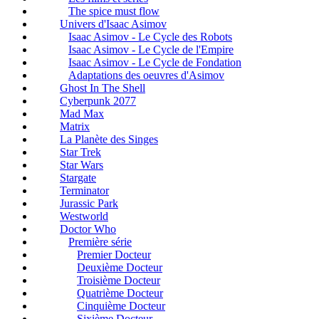
The spice must flow
Univers d'Isaac Asimov
Isaac Asimov - Le Cycle des Robots
Isaac Asimov - Le Cycle de l'Empire
Isaac Asimov - Le Cycle de Fondation
Adaptations des oeuvres d'Asimov
Ghost In The Shell
Cyberpunk 2077
Mad Max
Matrix
La Planète des Singes
Star Trek
Star Wars
Stargate
Terminator
Jurassic Park
Westworld
Doctor Who
Première série
Premier Docteur
Deuxième Docteur
Troisième Docteur
Quatrième Docteur
Cinquième Docteur
Sixième Docteur