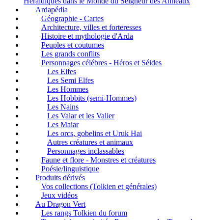
Heraldiques dans le Monde du Seigneur des Anneaux
Ardapédia
Géographie - Cartes
Architecture, villes et forteresses
Histoire et mythologie d'Arda
Peuples et coutumes
Les grands conflits
Personnages célébres - Héros et Séides
Les Elfes
Les Semi Elfes
Les Hommes
Les Hobbits (semi-Hommes)
Les Nains
Les Valar et les Valier
Les Maiar
Les orcs, gobelins et Uruk Hai
Autres créatures et animaux
Personnages inclassables
Faune et flore - Monstres et créatures
Poésie/linguistique
Produits dérivés
Vos collections (Tolkien et générales)
Jeux vidéos
Au Dragon Vert
Les rangs Tolkien du forum