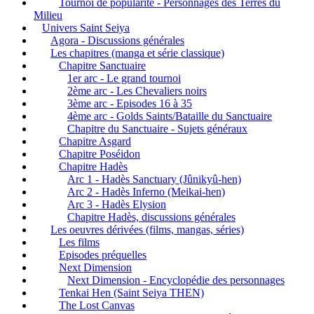
Tournoi de popularité - Personnages des Terres du
Milieu
Univers Saint Seiya
Agora - Discussions générales
Les chapitres (manga et série classique)
Chapitre Sanctuaire
1er arc - Le grand tournoi
2ème arc - Les Chevaliers noirs
3ème arc - Episodes 16 à 35
4ème arc - Golds Saints/Bataille du Sanctuaire
Chapitre du Sanctuaire - Sujets généraux
Chapitre Asgard
Chapitre Poséidon
Chapitre Hadès
Arc 1 - Hadès Sanctuary (Jûnikyû-hen)
Arc 2 - Hadès Inferno (Meikai-hen)
Arc 3 - Hadès Elysion
Chapitre Hadès, discussions générales
Les oeuvres dérivées (films, mangas, séries)
Les films
Episodes préquelles
Next Dimension
Next Dimension - Encyclopédie des personnages
Tenkai Hen (Saint Seiya THEN)
The Lost Canvas