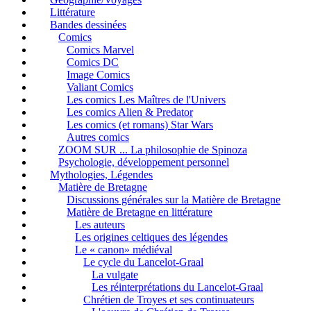
Littérature
Bandes dessinées
Comics
Comics Marvel
Comics DC
Image Comics
Valiant Comics
Les comics Les Maîtres de l'Univers
Les comics Alien & Predator
Les comics (et romans) Star Wars
Autres comics
ZOOM SUR ... La philosophie de Spinoza
Psychologie, développement personnel
Mythologies, Légendes
Matière de Bretagne
Discussions générales sur la Matière de Bretagne
Matière de Bretagne en littérature
Les auteurs
Les origines celtiques des légendes
Le « canon» médiéval
Le cycle du Lancelot-Graal
La vulgate
Les réinterprétations du Lancelot-Graal
Chrétien de Troyes et ses continuateurs