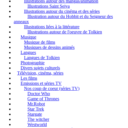
Illustrations autour des mangas/animation
Illustrations Saint Seiya
Illustrations autour du cinéma et des séries
Illustration autour du Hobbit et du Seigneur des
anneaux
Illustrations liées à la littérature
Illustrations autour de l'oeuvre de Tolkien
Musique
Musique de films
Musiques de dessins animés
Langues
Langues de Tolkien
Photographie
Divers sujets culturels
Télévision, cinéma, séries
Les films
Emissions et séries TV
Nos coup de coeur (séries TV)
Doctor Who
Game of Thrones
Mr.Robot
Star Trek
Stargate
The witcher
Westworld