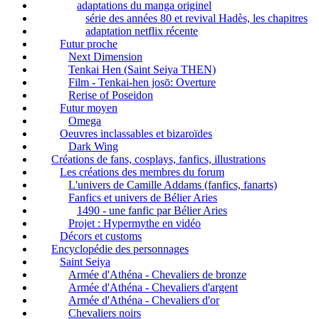
adaptations du manga originel
série des années 80 et revival Hadès, les chapitres
adaptation netflix récente
Futur proche
Next Dimension
Tenkai Hen (Saint Seiya THEN)
Film - Tenkai-hen josō: Overture
Rerise of Poseidon
Futur moyen
Omega
Oeuvres inclassables et bizaroïdes
Dark Wing
Créations de fans, cosplays, fanfics, illustrations
Les créations des membres du forum
L'univers de Camille Addams (fanfics, fanarts)
Fanfics et univers de Bélier Aries
1490 - une fanfic par Bélier Aries
Projet : Hypermythe en vidéo
Décors et customs
Encyclopédie des personnages
Saint Seiya
Armée d'Athéna - Chevaliers de bronze
Armée d'Athéna - Chevaliers d'argent
Armée d'Athéna - Chevaliers d'or
Chevaliers noirs