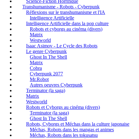
Science-Fiction Horrifique
Transhumanisme - Robots - Cyberpunk
Réflexions sur le transhumanisme et l'IA
Intelligence Artificielle
Intelligence Artificielle dans la pop culture
Robots et cyborgs au cinéma (divers)
Matrix
Westworld
Isaac Asimov - Le Cycle des Robots
Le genre Cyberpunk
Ghost In The Shell
Matrix
Cobra
Cyberpunk 2077
Mr.Robot
Autres oeuvres Cyberpunk
Terminator (la saga)
Matrix
Westworld
Robots et Cyborgs au cinéma (divers)
Terminator (la saga)
Ghost In The Shell
Robots, Cyborgs et Méchas dans la culture japonaise
Méchas, Robots dans les mangas et animes
Méchas, Robots dans les tokusatsu