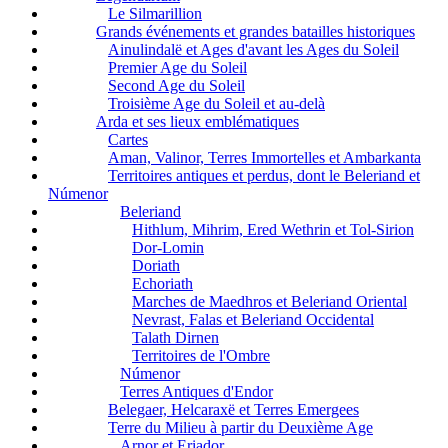
Le Silmarillion
Grands événements et grandes batailles historiques
Ainulindalë et Ages d'avant les Ages du Soleil
Premier Age du Soleil
Second Age du Soleil
Troisième Age du Soleil et au-delà
Arda et ses lieux emblématiques
Cartes
Aman, Valinor, Terres Immortelles et Ambarkanta
Territoires antiques et perdus, dont le Beleriand et
Númenor
Beleriand
Hithlum, Mihrim, Ered Wethrin et Tol-Sirion
Dor-Lomin
Doriath
Echoriath
Marches de Maedhros et Beleriand Oriental
Nevrast, Falas et Beleriand Occidental
Talath Dirnen
Territoires de l'Ombre
Númenor
Terres Antiques d'Endor
Belegaer, Helcaraxë et Terres Emergees
Terre du Milieu à partir du Deuxième Age
Arnor et Eriador