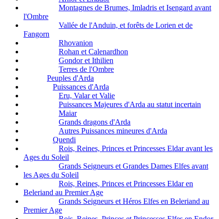
Montagnes de Brumes, Imladris et Isengard avant
l'Ombre
Vallée de l'Anduin, et forêts de Lorien et de
Fangorn
Rhovanion
Rohan et Calenardhon
Gondor et Ithilien
Terres de l'Ombre
Peuples d'Arda
Puissances d'Arda
Eru, Valar et Valie
Puissances Majeures d'Arda au statut incertain
Maiar
Grands dragons d'Arda
Autres Puissances mineures d'Arda
Quendi
Rois, Reines, Princes et Princesses Eldar avant les
Ages du Soleil
Grands Seigneurs et Grandes Dames Elfes avant
les Ages du Soleil
Rois, Reines, Princes et Princesses Eldar en
Beleriand au Premier Age
Grands Seigneurs et Héros Elfes en Beleriand au
Premier Age
Rois, Reines, Princes et Princesses Elfes en Endor