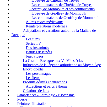
L'oeuvre de Chrétien de Troyes
Les continuateurs de Chrétien de Troyes
Geoffrey de Monmouth et ses continuateurs
L'oeuvre de Geoffrey de Monmouth
Les continuateurs de Geoffrey de Monmouth
Autres textes médiévaux
Réinterprétations modernes
Adaptations et variations autour de la Matière de
Bretagne
Les films
Séries TV
Dessins animés
Bandes dessinées
Jeux vidéos
La Grande Bretagne aux Ve-VIe siècles
Influences de la légende arthurienne au Moyen Âge
Encyclopédie
Les personnages
Les lieux
Produits dérivés et attractions
Attractions et parcs à thème
Créations de fans
Parasciences - Astrologie - Esotérisme
Poésie
Peinture, Illustration