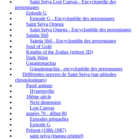
Saint Seiya Lost Canvas - Encyclopédie des
personnages
Episode G
Episode G - Encyclopédie des personnages
Saint Seiya Omega
Saint Seiya Omega - Encyclopédie des personnages
Saintia Shô
Saintia Shô - Encyclopédie des personnages
Soul of Gold
Knights of the Zodiac (reboot 3D)
Dark Wing
Gigantomachia
Gigantomachia - encyclopédie des personnages
Différentes oeuvres de Saint Seiya (par périodes
chronologiques)
Passé antique
Hypermythe
18ème siècle
Next dimension
Lost Canvas
années 70 - début 80
Episodes préquelles
Episode G
Présent (1986-1987)
saint seiya (manga originel)