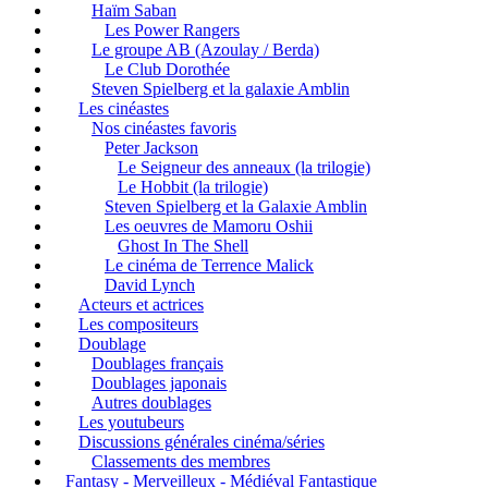
Haïm Saban
Les Power Rangers
Le groupe AB (Azoulay / Berda)
Le Club Dorothée
Steven Spielberg et la galaxie Amblin
Les cinéastes
Nos cinéastes favoris
Peter Jackson
Le Seigneur des anneaux (la trilogie)
Le Hobbit (la trilogie)
Steven Spielberg et la Galaxie Amblin
Les oeuvres de Mamoru Oshii
Ghost In The Shell
Le cinéma de Terrence Malick
David Lynch
Acteurs et actrices
Les compositeurs
Doublage
Doublages français
Doublages japonais
Autres doublages
Les youtubeurs
Discussions générales cinéma/séries
Classements des membres
Fantasy - Merveilleux - Médiéval Fantastique