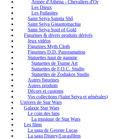
Armée d'Athéna - Chevaliers d'Or
Les Dieux
Les Pallasites
Saint Seiya Saintia Shô
Saint Seiya Gigantomachia
Saint Seiya Soul of Gold
Figurines & divers produits dérivés
Jeux vidéos
Figurines Myth Cloth
Figurines D.D. Panoramation
Statuettes haut de gamme
Statuettes de Tsume Art
Statuettes de F.O.C. Studio
Statuettes de Zodiakos Studio
Autres figurines
Autres produits
Décors et customs
Vos collections (Saint Seiya et générales)
Univers de Star Wars
Galaxie Star Wars
Le coin des fans
La musique de Star Wars
Les films
La saga de George Lucas
La saga Disney/Lucasfilms