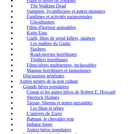
Films et séries de zombies
The Walking Dead
Vampires, lycanthropes et autres monstres
Fantômes et activités paranormales
Ghostbusters
Films d'horreur animalière
Kaiju Eiga
Gialli, films de serial killers, slashers
Les maîtres du Giallo
Slashers
Road-movies horrifiques
Thrillers horrifiques
Films/séries multigenres, inclassables
Mangas horrifiques et fantastiques
Discussions générales
Autres genres de la pop culture
Grands héros populaires
Conan et les autres héros de Robert E. Howard
Sherlock Holmes
Tarzan, Sheena et autres tarzanides
Les films et séries
L'univers de Zorro
Batman, le chevalier noir
Indiana Jones
Autres héros populaires