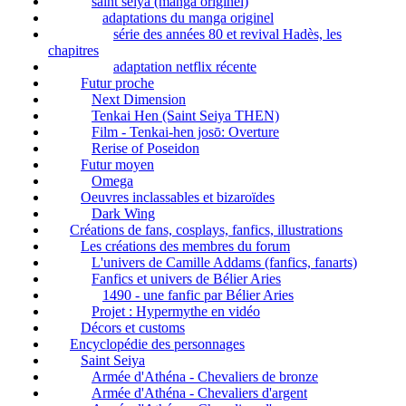
saint seiya (manga originel)
adaptations du manga originel
série des années 80 et revival Hadès, les
chapitres
adaptation netflix récente
Futur proche
Next Dimension
Tenkai Hen (Saint Seiya THEN)
Film - Tenkai-hen josō: Overture
Rerise of Poseidon
Futur moyen
Omega
Oeuvres inclassables et bizaroïdes
Dark Wing
Créations de fans, cosplays, fanfics, illustrations
Les créations des membres du forum
L'univers de Camille Addams (fanfics, fanarts)
Fanfics et univers de Bélier Aries
1490 - une fanfic par Bélier Aries
Projet : Hypermythe en vidéo
Décors et customs
Encyclopédie des personnages
Saint Seiya
Armée d'Athéna - Chevaliers de bronze
Armée d'Athéna - Chevaliers d'argent