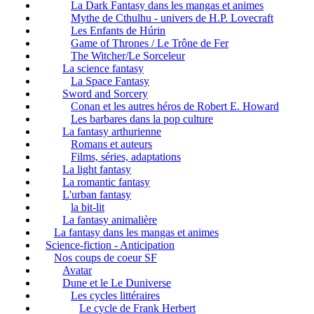
La Dark Fantasy dans les mangas et animes
Mythe de Cthulhu - univers de H.P. Lovecraft
Les Enfants de Húrin
Game of Thrones / Le Trône de Fer
The Witcher/Le Sorceleur
La science fantasy
La Space Fantasy
Sword and Sorcery
Conan et les autres héros de Robert E. Howard
Les barbares dans la pop culture
La fantasy arthurienne
Romans et auteurs
Films, séries, adaptations
La light fantasy
La romantic fantasy
L'urban fantasy
la bit-lit
La fantasy animalière
La fantasy dans les mangas et animes
Science-fiction - Anticipation
Nos coups de coeur SF
Avatar
Dune et le Le Duniverse
Les cycles littéraires
Le cycle de Frank Herbert