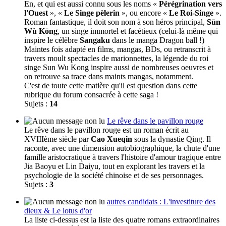
En, et qui est aussi connu sous les noms «
Pérégrination vers
l'Ouest
», «
Le Singe pèlerin
», ou encore «
Le Roi-Singe
».
Roman fantastique, il doit son nom à son héros principal,
Sūn
Wù Kōng
, un singe immortel et facétieux (celui-là même qui
inspire le célèbre
Sangaku
dans le manga Dragon ball !)
Maintes fois adapté en films, mangas, BDs, ou retranscrit à
travers moult spectacles de marionnettes, la légende du roi
singe Sun Wu Kong inspire aussi de nombreuses oeuvres et
on retrouve sa trace dans maints mangas, notamment.
C'est de toute cette matière qu'il est question dans cette
rubrique du forum consacrée à cette saga !
Sujets :
14
Le rêve dans le pavillon rouge
Le rêve dans le pavillon rouge est un roman écrit au
XVIIIème siècle par
Cao Xueqin
sous la dynastie Qing. Il
raconte, avec une dimension autobiographique, la chute d'une
famille aristocratique à travers l'histoire d'amour tragique entre
Jia Baoyu et Lin Daiyu, tout en explorant les travers et la
psychologie de la société chinoise et de ses personnages.
Sujets :
3
autres candidats : L'investiture des
dieux & Le lotus d'or
La liste ci-dessus est la liste des quatre romans extraordinaires