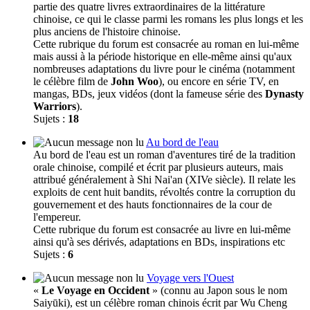
partie des quatre livres extraordinaires de la littérature
chinoise, ce qui le classe parmi les romans les plus longs et les
plus anciens de l'histoire chinoise.
Cette rubrique du forum est consacrée au roman en lui-même
mais aussi à la période historique en elle-même ainsi qu'aux
nombreuses adaptations du livre pour le cinéma (notamment
le célèbre film de
John Woo
), ou encore en série TV, en
mangas, BDs, jeux vidéos (dont la fameuse série des
Dynasty
Warriors
).
Sujets :
18
Au bord de l'eau
Au bord de l'eau est un roman d'aventures tiré de la tradition
orale chinoise, compilé et écrit par plusieurs auteurs, mais
attribué généralement à Shi Nai'an (XIVe siècle). Il relate les
exploits de cent huit bandits, révoltés contre la corruption du
gouvernement et des hauts fonctionnaires de la cour de
l'empereur.
Cette rubrique du forum est consacrée au livre en lui-même
ainsi qu'à ses dérivés, adaptations en BDs, inspirations etc
Sujets :
6
Voyage vers l'Ouest
«
Le Voyage en Occident
» (connu au Japon sous le nom
Saiyūki), est un célèbre roman chinois écrit par Wu Cheng