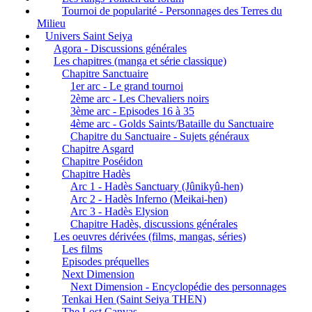
Tournoi de popularité - Personnages des Terres du
Milieu
Univers Saint Seiya
Agora - Discussions générales
Les chapitres (manga et série classique)
Chapitre Sanctuaire
1er arc - Le grand tournoi
2ème arc - Les Chevaliers noirs
3ème arc - Episodes 16 à 35
4ème arc - Golds Saints/Bataille du Sanctuaire
Chapitre du Sanctuaire - Sujets généraux
Chapitre Asgard
Chapitre Poséidon
Chapitre Hadès
Arc 1 - Hadès Sanctuary (Jûnikyû-hen)
Arc 2 - Hadès Inferno (Meikai-hen)
Arc 3 - Hadès Elysion
Chapitre Hadès, discussions générales
Les oeuvres dérivées (films, mangas, séries)
Les films
Episodes préquelles
Next Dimension
Next Dimension - Encyclopédie des personnages
Tenkai Hen (Saint Seiya THEN)
The Lost Canvas