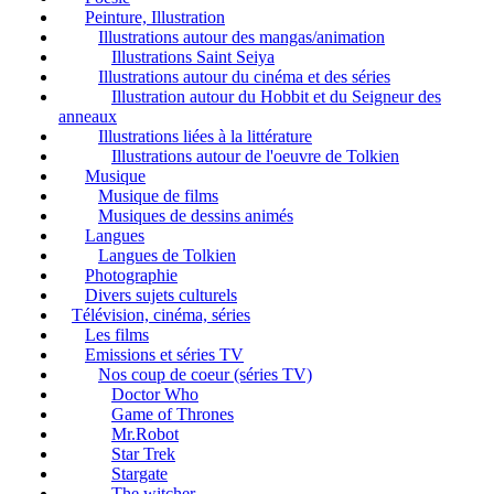
Peinture, Illustration
Illustrations autour des mangas/animation
Illustrations Saint Seiya
Illustrations autour du cinéma et des séries
Illustration autour du Hobbit et du Seigneur des
anneaux
Illustrations liées à la littérature
Illustrations autour de l'oeuvre de Tolkien
Musique
Musique de films
Musiques de dessins animés
Langues
Langues de Tolkien
Photographie
Divers sujets culturels
Télévision, cinéma, séries
Les films
Emissions et séries TV
Nos coup de coeur (séries TV)
Doctor Who
Game of Thrones
Mr.Robot
Star Trek
Stargate
The witcher