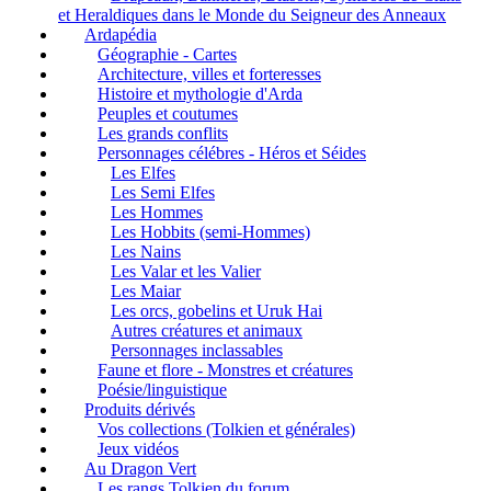
et Heraldiques dans le Monde du Seigneur des Anneaux
Ardapédia
Géographie - Cartes
Architecture, villes et forteresses
Histoire et mythologie d'Arda
Peuples et coutumes
Les grands conflits
Personnages célébres - Héros et Séides
Les Elfes
Les Semi Elfes
Les Hommes
Les Hobbits (semi-Hommes)
Les Nains
Les Valar et les Valier
Les Maiar
Les orcs, gobelins et Uruk Hai
Autres créatures et animaux
Personnages inclassables
Faune et flore - Monstres et créatures
Poésie/linguistique
Produits dérivés
Vos collections (Tolkien et générales)
Jeux vidéos
Au Dragon Vert
Les rangs Tolkien du forum