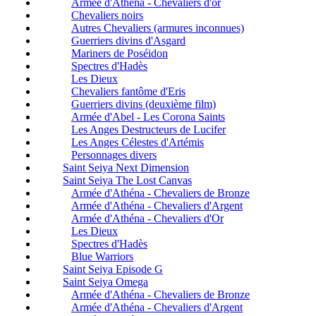
Armée d'Athéna - Chevaliers d'or
Chevaliers noirs
Autres Chevaliers (armures inconnues)
Guerriers divins d'Asgard
Mariners de Poséidon
Spectres d'Hadès
Les Dieux
Chevaliers fantôme d'Eris
Guerriers divins (deuxième film)
Armée d'Abel - Les Corona Saints
Les Anges Destructeurs de Lucifer
Les Anges Célestes d'Artémis
Personnages divers
Saint Seiya Next Dimension
Saint Seiya The Lost Canvas
Armée d'Athéna - Chevaliers de Bronze
Armée d'Athéna - Chevaliers d'Argent
Armée d'Athéna - Chevaliers d'Or
Les Dieux
Spectres d'Hadès
Blue Warriors
Saint Seiya Episode G
Saint Seiya Omega
Armée d'Athéna - Chevaliers de Bronze
Armée d'Athéna - Chevaliers d'Argent