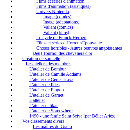
Films et séries d'animation
Films d'animation (asiatiques)
Univers Nintendo
Image (comics)
Image (adaptations)
Valiant (comics)
Valiant (films)
Le cycle de Franck Herbert
Films et séries d'Horreur/Epouvante
Choses horribles - Autres oeuvres angoissantes
[Jeu] Tournoi des chevaliers d'or
Création personnelle
Les ateliers des membres
L'atelier de Bombur
L'atelier de Camille Addams
L'atelier de Cerca Trova
L'atelier de fides
L'atelier de Fingon
L'atelier de Garnet
Haltelier
L'atelier d'itikar
L'atelier de Somewhere
1490 - une fanfic Saint Seiya (par Bélier Ariès)
Vos classements divers
Les maîtres du Giallo