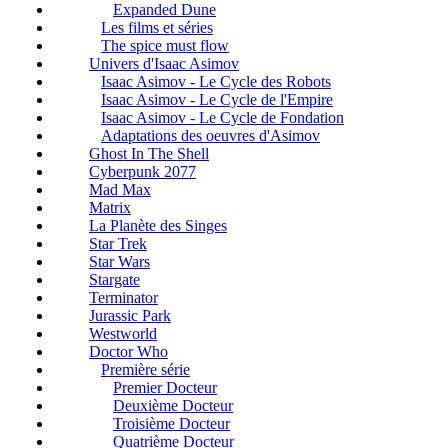
Expanded Dune
Les films et séries
The spice must flow
Univers d'Isaac Asimov
Isaac Asimov - Le Cycle des Robots
Isaac Asimov - Le Cycle de l'Empire
Isaac Asimov - Le Cycle de Fondation
Adaptations des oeuvres d'Asimov
Ghost In The Shell
Cyberpunk 2077
Mad Max
Matrix
La Planète des Singes
Star Trek
Star Wars
Stargate
Terminator
Jurassic Park
Westworld
Doctor Who
Première série
Premier Docteur
Deuxième Docteur
Troisième Docteur
Quatrième Docteur