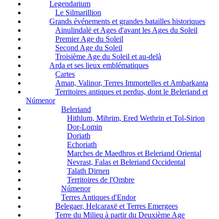
Legendarium
Le Silmarillion
Grands événements et grandes batailles historiques
Ainulindalë et Ages d'avant les Ages du Soleil
Premier Age du Soleil
Second Age du Soleil
Troisième Age du Soleil et au-delà
Arda et ses lieux emblématiques
Cartes
Aman, Valinor, Terres Immortelles et Ambarkanta
Territoires antiques et perdus, dont le Beleriand et
Númenor
Beleriand
Hithlum, Mihrim, Ered Wethrin et Tol-Sirion
Dor-Lomin
Doriath
Echoriath
Marches de Maedhros et Beleriand Oriental
Nevrast, Falas et Beleriand Occidental
Talath Dirnen
Territoires de l'Ombre
Númenor
Terres Antiques d'Endor
Belegaer, Helcaraxë et Terres Emergees
Terre du Milieu à partir du Deuxième Age