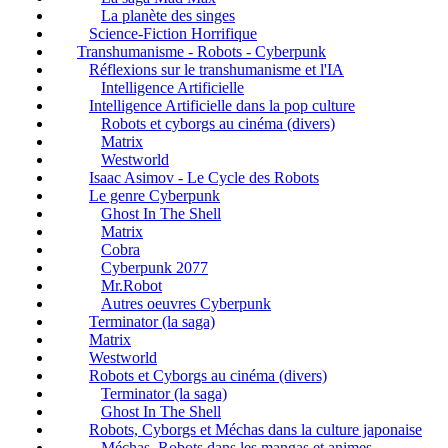
La planète des singes
Science-Fiction Horrifique
Transhumanisme - Robots - Cyberpunk
Réflexions sur le transhumanisme et l'IA
Intelligence Artificielle
Intelligence Artificielle dans la pop culture
Robots et cyborgs au cinéma (divers)
Matrix
Westworld
Isaac Asimov - Le Cycle des Robots
Le genre Cyberpunk
Ghost In The Shell
Matrix
Cobra
Cyberpunk 2077
Mr.Robot
Autres oeuvres Cyberpunk
Terminator (la saga)
Matrix
Westworld
Robots et Cyborgs au cinéma (divers)
Terminator (la saga)
Ghost In The Shell
Robots, Cyborgs et Méchas dans la culture japonaise
Méchas, Robots dans les mangas et animes