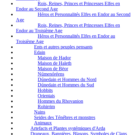
Rois, Reines, Princes et Princesses Elfes en
Endor au Second Age
Héros et Personnalités Elfes en Endor au Second
Age
Rois, Reines, Princes et Princesses Elfes en
Endor au Troisième Age
Héros et Personnalités Elfes en Endor au
Troisième Age
Ents et autres peuples pensants
Edain
Maison de Hador
Maison de Haleth
Maison de Bëor
Númenóréens
Dúnedain et Hommes du Nord
Dúnedain et Hommes du Sud
Hobbits
Orientais
Hommes du Rhovanion
Rohirrim
Nains
Seides des Ténébres et monstres
Animaux
Artefacts et Plantes systémiques d'Arda
Drapeaux, Bannières, Blasons, Symboles de Clans