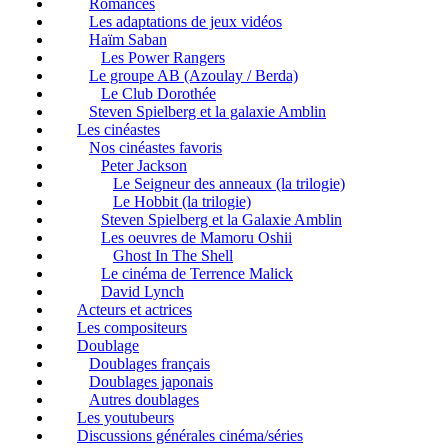
Romances
Les adaptations de jeux vidéos
Haïm Saban
Les Power Rangers
Le groupe AB (Azoulay / Berda)
Le Club Dorothée
Steven Spielberg et la galaxie Amblin
Les cinéastes
Nos cinéastes favoris
Peter Jackson
Le Seigneur des anneaux (la trilogie)
Le Hobbit (la trilogie)
Steven Spielberg et la Galaxie Amblin
Les oeuvres de Mamoru Oshii
Ghost In The Shell
Le cinéma de Terrence Malick
David Lynch
Acteurs et actrices
Les compositeurs
Doublage
Doublages français
Doublages japonais
Autres doublages
Les youtubeurs
Discussions générales cinéma/séries