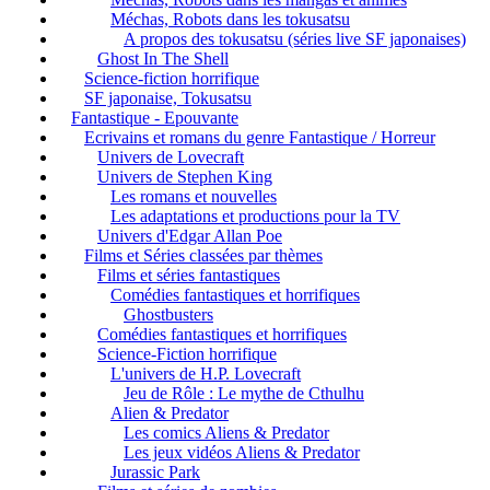
Méchas, Robots dans les tokusatsu
A propos des tokusatsu (séries live SF japonaises)
Ghost In The Shell
Science-fiction horrifique
SF japonaise, Tokusatsu
Fantastique - Epouvante
Ecrivains et romans du genre Fantastique / Horreur
Univers de Lovecraft
Univers de Stephen King
Les romans et nouvelles
Les adaptations et productions pour la TV
Univers d'Edgar Allan Poe
Films et Séries classées par thèmes
Films et séries fantastiques
Comédies fantastiques et horrifiques
Ghostbusters
Comédies fantastiques et horrifiques
Science-Fiction horrifique
L'univers de H.P. Lovecraft
Jeu de Rôle : Le mythe de Cthulhu
Alien & Predator
Les comics Aliens & Predator
Les jeux vidéos Aliens & Predator
Jurassic Park