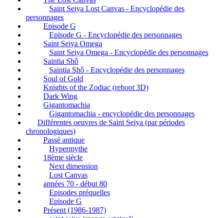
Saint Seiya Lost Canvas - Encyclopédie des
personnages
Episode G
Episode G - Encyclopédie des personnages
Saint Seiya Omega
Saint Seiya Omega - Encyclopédie des personnages
Saintia Shô
Saintia Shô - Encyclopédie des personnages
Soul of Gold
Knights of the Zodiac (reboot 3D)
Dark Wing
Gigantomachia
Gigantomachia - encyclopédie des personnages
Différentes oeuvres de Saint Seiya (par périodes
chronologiques)
Passé antique
Hypermythe
18ème siècle
Next dimension
Lost Canvas
années 70 - début 80
Episodes préquelles
Episode G
Présent (1986-1987)