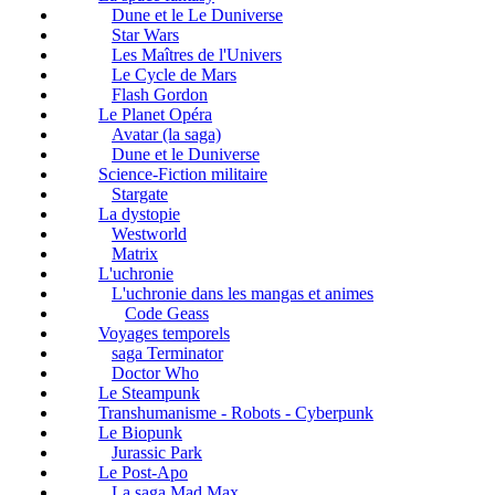
Dune et le Le Duniverse
Star Wars
Les Maîtres de l'Univers
Le Cycle de Mars
Flash Gordon
Le Planet Opéra
Avatar (la saga)
Dune et le Duniverse
Science-Fiction militaire
Stargate
La dystopie
Westworld
Matrix
L'uchronie
L'uchronie dans les mangas et animes
Code Geass
Voyages temporels
saga Terminator
Doctor Who
Le Steampunk
Transhumanisme - Robots - Cyberpunk
Le Biopunk
Jurassic Park
Le Post-Apo
La saga Mad Max