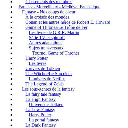
Classements des membres
Fantasy - Merveilleux - Médiéval Fantastique
Fantasy - Nos coups de coeur
À la croisée des mondes
Conan et les autres héros de Robert E. Howard
Game of Thrones/Le Trône de Fer
Les livres de G.R.R. Martin
Série TV et spin-off
Autres adaptations
Sujets transversaux
Tournoi Game of Thrones
Harry Potter
Les livres
Univers de Tolkien
The Witcher/Le Sorceleur
L'univers de Netflix
The Legend of Zelda
Les sous-genres de la fantasy
La fairy tale fantasy
La High Fantasy
Univers de Tolkien
La Low Fantasy
Harry Potter
La portal fantasy
La Dark Fantasy