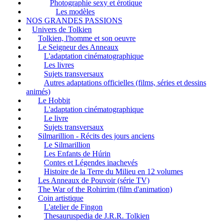
Photographie sexy et érotique
Les modèles
NOS GRANDES PASSIONS
Univers de Tolkien
Tolkien, l'homme et son oeuvre
Le Seigneur des Anneaux
L'adaptation cinématographique
Les livres
Sujets transversaux
Autres adaptations officielles (films, séries et dessins
animés)
Le Hobbit
L'adaptation cinématographique
Le livre
Sujets transversaux
Silmarillion - Récits des jours anciens
Le Silmarillion
Les Enfants de Húrin
Contes et Légendes inachevés
Histoire de la Terre du Milieu en 12 volumes
Les Anneaux de Pouvoir (série TV)
The War of the Rohirrim (film d'animation)
Coin artistique
L'atelier de Fingon
Thesauruspedia de J.R.R. Tolkien