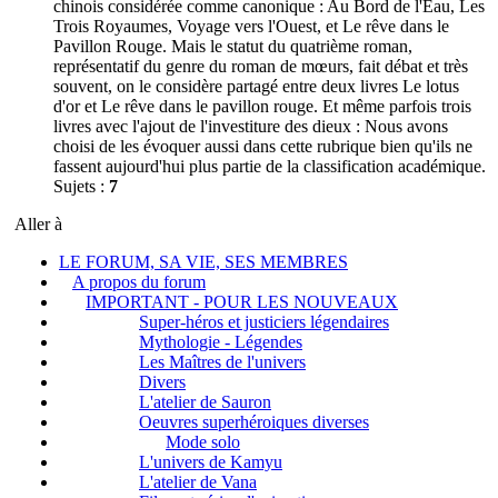
chinois considérée comme canonique : Au Bord de l'Eau, Les
Trois Royaumes, Voyage vers l'Ouest, et Le rêve dans le
Pavillon Rouge. Mais le statut du quatrième roman,
représentatif du genre du roman de mœurs, fait débat et très
souvent, on le considère partagé entre deux livres Le lotus
d'or et Le rêve dans le pavillon rouge. Et même parfois trois
livres avec l'ajout de l'investiture des dieux : Nous avons
choisi de les évoquer aussi dans cette rubrique bien qu'ils ne
fassent aujourd'hui plus partie de la classification académique.
Sujets :
7
Aller à
LE FORUM, SA VIE, SES MEMBRES
A propos du forum
IMPORTANT - POUR LES NOUVEAUX
Super-héros et justiciers légendaires
Mythologie - Légendes
Les Maîtres de l'univers
Divers
L'atelier de Sauron
Oeuvres superhéroiques diverses
Mode solo
L'univers de Kamyu
L'atelier de Vana