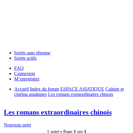
Sujets sans réponse
Sujets actifs
FAQ
Connexion
M’enregistrer
Accueil
Index du forum
ESPACE ASIATIQUE
Culture et
cinéma asiatiques
Les romans extraordinaires chinois
Rechercher
Les romans extraordinaires chinois
Nouveau sujet
1 sujet • Page
1
sur
1