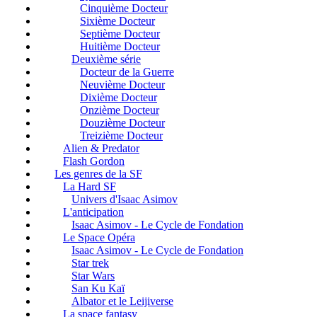
Cinquième Docteur
Sixième Docteur
Septième Docteur
Huitième Docteur
Deuxième série
Docteur de la Guerre
Neuvième Docteur
Dixième Docteur
Onzième Docteur
Douzième Docteur
Treizième Docteur
Alien & Predator
Flash Gordon
Les genres de la SF
La Hard SF
Univers d'Isaac Asimov
L'anticipation
Isaac Asimov - Le Cycle de Fondation
Le Space Opéra
Isaac Asimov - Le Cycle de Fondation
Star trek
Star Wars
San Ku Kaï
Albator et le Leijiverse
La space fantasy