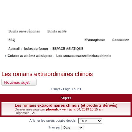
Sujets sans réponse
Sujets actifs
FAQ
M’enregistrer
Connexion
Accueil
Index du forum
ESPACE ASIATIQUE
Culture et cinéma asiatiques
Les romans extraordinaires chinois
ec
Les romans extraordinaires chinois
he
Nouveau sujet
rc
1 sujet • Page
1
sur
1
he
Sujets
r
Les romans extraordinaires chinois (et produits dérivés)
Dernier message par
phoenlx
«
ven. janv. 04, 2019 10:15 am
Réponses :
21
Afficher les sujets postés depuis :
Trier par