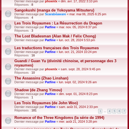
Dernier message par
phoenlx
«
dim. avr. 17, 2022 3:10 pm
Réponses :
8
Sangokushi (manga de Yokoyama Mitsuteru)
Dernier message par
Scarabéaware
«
mar. mai 06, 2025 6:25 pm
Réponses :
4
Les Trois Royaumes : La Résurrection du Dragon
Dernier message par
Patfine
«
mar. nov. 05, 2024 8:37 pm
Réponses :
3
The Lost Bladesman (Alan Mak / Felix Chong)
Dernier message par
Patfine
«
lun. oct. 28, 2024 5:53 pm
Les traductions françaises des Trois Royaumes
Dernier message par
Patfine
«
lun. oct. 21, 2024 10:24 pm
Réponses :
16
Guandi / Guan Yu (divinité chinoise, et personnage des 3
royaumes)
Dernier message par
phoenlx
«
sam. sept. 28, 2024 9:45 pm
Réponses :
10
The Assassins (Zhao Linshan)
Dernier message par
Patfine
«
lun. sept. 02, 2024 9:26 am
Shadow (de Zhang Yimou)
Dernier message par
Patfine
«
dim. sept. 01, 2024 8:23 pm
Réponses :
1
Les Trois Royaumes (de John Woo)
Dernier message par
Patfine
«
sam. août 31, 2024 2:33 pm
Réponses :
181
1
…
4
5
6
7
Romance of the Three Kingdoms (la série de 1994)
Dernier message par
Patfine
«
mer. août 21, 2024 3:28 pm