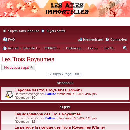
Sujets sans réponse
Sujets actifs
FAQ
M’enregistrer
Connexion
Accueil
Index du forum
ESPACE ASIATIQUE
Culture et cinéma asiatiques
Les romans extraordinaires chinois
Les Trois Royaumes
ec
Les Trois Royaumes
he
Nouveau sujet
rc
17 sujets • Page
1
sur
1
he
Annonces
r
L'épopée des trois royaumes (roman)
Dernier message par
Patfine
«
mar. mai 27, 2025 4:02 pm
Réponses :
10
Sujets
Les adaptations des Trois Royaumes
Dernier message par
Patfine
«
lun. août 19, 2024 7:25 pm
Réponses :
12
La période historique des Trois Royaumes (Chine)