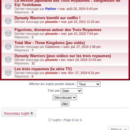
La version japonaise des Trois Royaumes : Sangokushi de
Eiji Yoshikawa
Dernier message par
Patfine
«
mar. août 20, 2024 9:43 pm
Réponses :
8
Dynasty Warriors bientôt sur netflix !
Dernier message par
phoenlx
«
mar. juin 15, 2021 11:33 am
Figurines, dioramas autour des Trois Royaumes
Dernier message par
phoenlx
«
mer. juin 10, 2020 7:04 pm
Réponses :
2
Total War - Three Kingdoms (jeu vidéo)
Dernier message par
Gladstone
«
sam. juil. 27, 2019 1:38 pm
Réponses :
7
Dynasty Warriors (jeux vidéos sur les trois royaumes)
Dernier message par
phoenlx
«
lun. mars 18, 2019 12:43 am
Réponses :
11
Les trois royaumes (la série TV)
Dernier message par
phoenlx
«
mer. févr. 27, 2019 6:31 pm
Réponses :
6
Afficher les sujets postés depuis :
Trier par
Nouveau sujet
17 sujets • Page
1
sur
1
Aller à