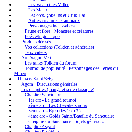
Les Valar et les Valier
Les Maiar
Les orcs, gobelins et Uruk Hai
Autres créatures et animaux
Personnages inclassables
Faune et flore - Monstres et créatures
Poésie/linguistique
Produits dérivés
Vos collections (Tolkien et générales)
Jeux vidéos
Au Dragon Vert
Les rangs Tolkien du forum
Tournoi de popularité - Personnages des Terres du
Milieu
Univers Saint Seiya
Agora - Discussions générales
Les chapitres (manga et série classique)
Chapitre Sanctuaire
1er arc - Le grand tournoi
2ème arc - Les Chevaliers noirs
3ème arc - Episodes 16 à 35
4ème arc - Golds Saints/Bataille du Sanctuaire
Chapitre du Sanctuaire - Sujets généraux
Chapitre Asgard
Chapitre Poséidon