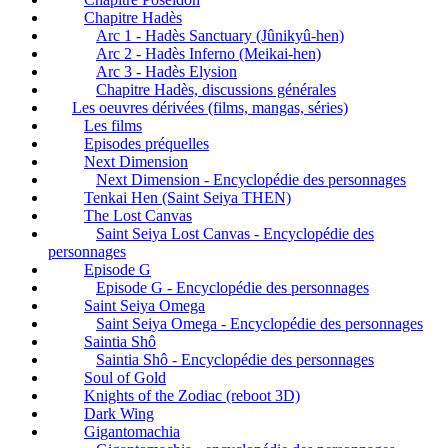
Chapitre Hadès
Arc 1 - Hadès Sanctuary (Jûnikyû-hen)
Arc 2 - Hadès Inferno (Meikai-hen)
Arc 3 - Hadès Elysion
Chapitre Hadès, discussions générales
Les oeuvres dérivées (films, mangas, séries)
Les films
Episodes préquelles
Next Dimension
Next Dimension - Encyclopédie des personnages
Tenkai Hen (Saint Seiya THEN)
The Lost Canvas
Saint Seiya Lost Canvas - Encyclopédie des
personnages
Episode G
Episode G - Encyclopédie des personnages
Saint Seiya Omega
Saint Seiya Omega - Encyclopédie des personnages
Saintia Shô
Saintia Shô - Encyclopédie des personnages
Soul of Gold
Knights of the Zodiac (reboot 3D)
Dark Wing
Gigantomachia