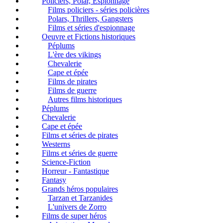
Policiers, Polar, Espionnage
Films policiers - séries policières
Polars, Thrillers, Gangsters
Films et séries d'espionnage
Oeuvre et Fictions historiques
Péplums
L'ère des vikings
Chevalerie
Cape et épée
Films de pirates
Films de guerre
Autres films historiques
Péplums
Chevalerie
Cape et épée
Films et séries de pirates
Westerns
Films et séries de guerre
Science-Fiction
Horreur - Fantastique
Fantasy
Grands héros populaires
Tarzan et Tarzanides
L'univers de Zorro
Films de super héros