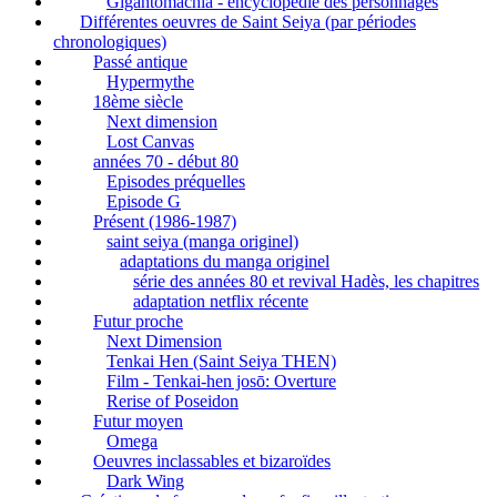
Gigantomachia - encyclopédie des personnages
Différentes oeuvres de Saint Seiya (par périodes
chronologiques)
Passé antique
Hypermythe
18ème siècle
Next dimension
Lost Canvas
années 70 - début 80
Episodes préquelles
Episode G
Présent (1986-1987)
saint seiya (manga originel)
adaptations du manga originel
série des années 80 et revival Hadès, les chapitres
adaptation netflix récente
Futur proche
Next Dimension
Tenkai Hen (Saint Seiya THEN)
Film - Tenkai-hen josō: Overture
Rerise of Poseidon
Futur moyen
Omega
Oeuvres inclassables et bizaroïdes
Dark Wing