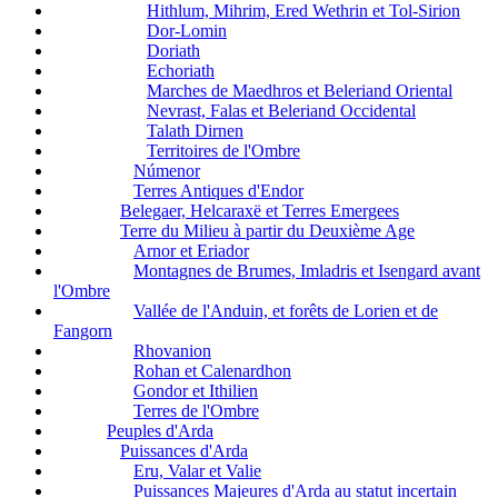
Hithlum, Mihrim, Ered Wethrin et Tol-Sirion
Dor-Lomin
Doriath
Echoriath
Marches de Maedhros et Beleriand Oriental
Nevrast, Falas et Beleriand Occidental
Talath Dirnen
Territoires de l'Ombre
Númenor
Terres Antiques d'Endor
Belegaer, Helcaraxë et Terres Emergees
Terre du Milieu à partir du Deuxième Age
Arnor et Eriador
Montagnes de Brumes, Imladris et Isengard avant
l'Ombre
Vallée de l'Anduin, et forêts de Lorien et de
Fangorn
Rhovanion
Rohan et Calenardhon
Gondor et Ithilien
Terres de l'Ombre
Peuples d'Arda
Puissances d'Arda
Eru, Valar et Valie
Puissances Majeures d'Arda au statut incertain