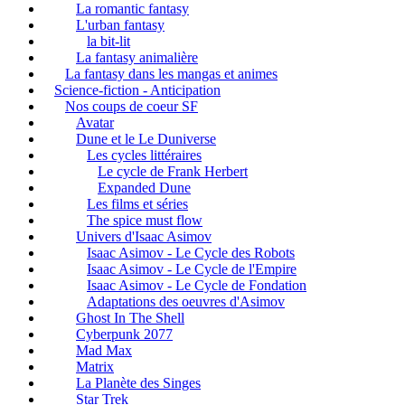
La romantic fantasy
L'urban fantasy
la bit-lit
La fantasy animalière
La fantasy dans les mangas et animes
Science-fiction - Anticipation
Nos coups de coeur SF
Avatar
Dune et le Le Duniverse
Les cycles littéraires
Le cycle de Frank Herbert
Expanded Dune
Les films et séries
The spice must flow
Univers d'Isaac Asimov
Isaac Asimov - Le Cycle des Robots
Isaac Asimov - Le Cycle de l'Empire
Isaac Asimov - Le Cycle de Fondation
Adaptations des oeuvres d'Asimov
Ghost In The Shell
Cyberpunk 2077
Mad Max
Matrix
La Planète des Singes
Star Trek