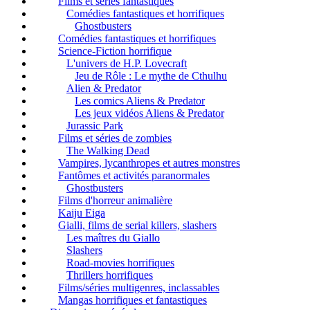
Films et séries fantastiques
Comédies fantastiques et horrifiques
Ghostbusters
Comédies fantastiques et horrifiques
Science-Fiction horrifique
L'univers de H.P. Lovecraft
Jeu de Rôle : Le mythe de Cthulhu
Alien & Predator
Les comics Aliens & Predator
Les jeux vidéos Aliens & Predator
Jurassic Park
Films et séries de zombies
The Walking Dead
Vampires, lycanthropes et autres monstres
Fantômes et activités paranormales
Ghostbusters
Films d'horreur animalière
Kaiju Eiga
Gialli, films de serial killers, slashers
Les maîtres du Giallo
Slashers
Road-movies horrifiques
Thrillers horrifiques
Films/séries multigenres, inclassables
Mangas horrifiques et fantastiques