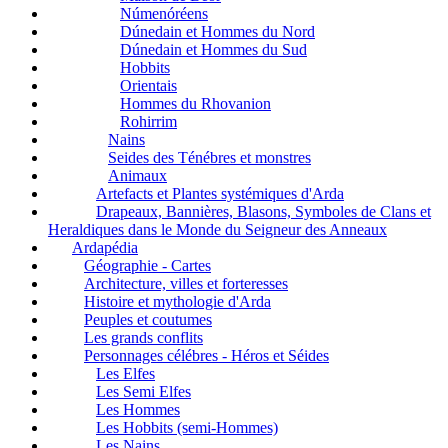
Númenóréens
Dúnedain et Hommes du Nord
Dúnedain et Hommes du Sud
Hobbits
Orientais
Hommes du Rhovanion
Rohirrim
Nains
Seides des Ténébres et monstres
Animaux
Artefacts et Plantes systémiques d'Arda
Drapeaux, Bannières, Blasons, Symboles de Clans et
Heraldiques dans le Monde du Seigneur des Anneaux
Ardapédia
Géographie - Cartes
Architecture, villes et forteresses
Histoire et mythologie d'Arda
Peuples et coutumes
Les grands conflits
Personnages célébres - Héros et Séides
Les Elfes
Les Semi Elfes
Les Hommes
Les Hobbits (semi-Hommes)
Les Nains