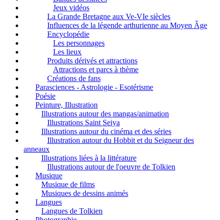
Jeux vidéos
La Grande Bretagne aux Ve-VIe siècles
Influences de la légende arthurienne au Moyen Âge
Encyclopédie
Les personnages
Les lieux
Produits dérivés et attractions
Attractions et parcs à thème
Créations de fans
Parasciences - Astrologie - Esotérisme
Poésie
Peinture, Illustration
Illustrations autour des mangas/animation
Illustrations Saint Seiya
Illustrations autour du cinéma et des séries
Illustration autour du Hobbit et du Seigneur des
anneaux
Illustrations liées à la littérature
Illustrations autour de l'oeuvre de Tolkien
Musique
Musique de films
Musiques de dessins animés
Langues
Langues de Tolkien
Photographie