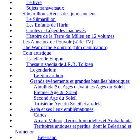
Le livre
Sujets transversaux
Silmarillion - Récits des jours anciens
Le Silmarillion
Les Enfants de Húrin
Contes et Légendes inachevés
Histoire de la Terre du Milieu en 12 volumes
Les Anneaux de Pouvoir (série TV)
The War of the Rohirrim (film d'animation)
Coin artistique
L'atelier de Fingon
Thesauruspedia de J.R.R. Tolkien
Legendarium
Le Silmarillion
Grands événements et grandes batailles historiques
Ainulindalë et Ages d'avant les Ages du Soleil
Premier Age du Soleil
Second Age du Soleil
Troisième Age du Soleil et au-delà
Arda et ses lieux emblématiques
Cartes
Aman, Valinor, Terres Immortelles et Ambarkanta
Territoires antiques et perdus, dont le Beleriand et
Númenor
Beleriand