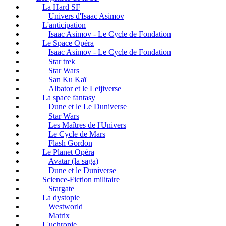
La Hard SF
Univers d'Isaac Asimov
L'anticipation
Isaac Asimov - Le Cycle de Fondation
Le Space Opéra
Isaac Asimov - Le Cycle de Fondation
Star trek
Star Wars
San Ku Kaï
Albator et le Leijiverse
La space fantasy
Dune et le Le Duniverse
Star Wars
Les Maîtres de l'Univers
Le Cycle de Mars
Flash Gordon
Le Planet Opéra
Avatar (la saga)
Dune et le Duniverse
Science-Fiction militaire
Stargate
La dystopie
Westworld
Matrix
L'uchronie