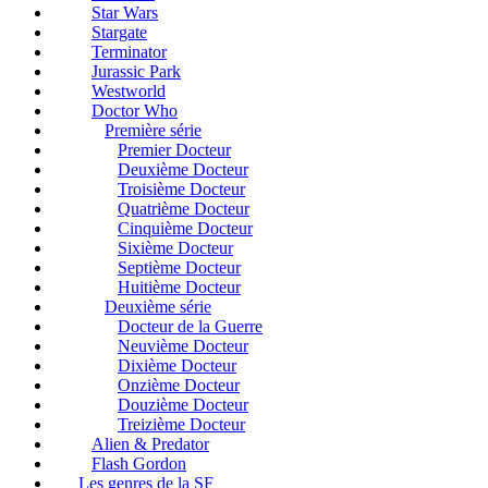
Star Wars
Stargate
Terminator
Jurassic Park
Westworld
Doctor Who
Première série
Premier Docteur
Deuxième Docteur
Troisième Docteur
Quatrième Docteur
Cinquième Docteur
Sixième Docteur
Septième Docteur
Huitième Docteur
Deuxième série
Docteur de la Guerre
Neuvième Docteur
Dixième Docteur
Onzième Docteur
Douzième Docteur
Treizième Docteur
Alien & Predator
Flash Gordon
Les genres de la SF