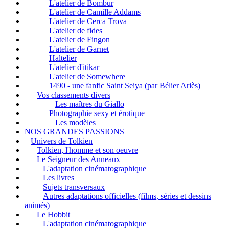
L'atelier de Bombur
L'atelier de Camille Addams
L'atelier de Cerca Trova
L'atelier de fides
L'atelier de Fingon
L'atelier de Garnet
Haltelier
L'atelier d'itikar
L'atelier de Somewhere
1490 - une fanfic Saint Seiya (par Bélier Ariès)
Vos classements divers
Les maîtres du Giallo
Photographie sexy et érotique
Les modèles
NOS GRANDES PASSIONS
Univers de Tolkien
Tolkien, l'homme et son oeuvre
Le Seigneur des Anneaux
L'adaptation cinématographique
Les livres
Sujets transversaux
Autres adaptations officielles (films, séries et dessins
animés)
Le Hobbit
L'adaptation cinématographique