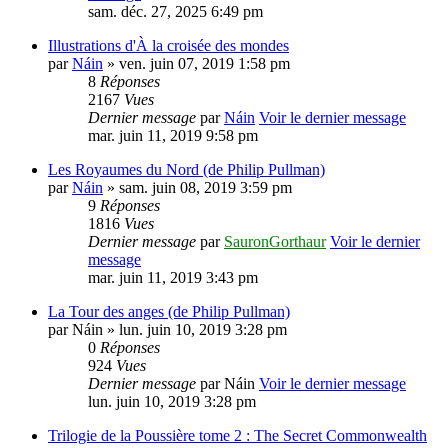
sam. déc. 27, 2025 6:49 pm
Illustrations d'À la croisée des mondes
par
Náin
» ven. juin 07, 2019 1:58 pm
8
Réponses
2167
Vues
Dernier message
par
Náin
Voir le dernier message
mar. juin 11, 2019 9:58 pm
Les Royaumes du Nord (de Philip Pullman)
par
Náin
» sam. juin 08, 2019 3:59 pm
9
Réponses
1816
Vues
Dernier message
par
SauronGorthaur
Voir le dernier
message
mar. juin 11, 2019 3:43 pm
La Tour des anges (de Philip Pullman)
par
Náin
» lun. juin 10, 2019 3:28 pm
0
Réponses
924
Vues
Dernier message
par
Náin
Voir le dernier message
lun. juin 10, 2019 3:28 pm
Trilogie de la Poussière tome 2 : The Secret Commonwealth