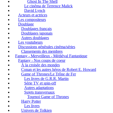
Ghost In The Shell
Le cinéma de Terrence Malick
David Lynch
Acteurs et actrices
Les compositeurs
Doublage
Doublages français
Doublages japonais
Autres doublages
Les youtubeurs
Discussions générales cinéma/séries
Classements des membres
Fantasy - Merveilleux - Médiéval Fantastique
Fantasy - Nos coups de coeur
À la croisée des mondes
Conan et les autres héros de Robert E. Howard
Game of Thrones/Le Trône de Fer
Les livres de G.R.R. Martin
Série TV et spin-off
Autres adaptations
Sujets transversaux
Tournoi Game of Thrones
Harry Potter
Les livres
Univers de Tolkien