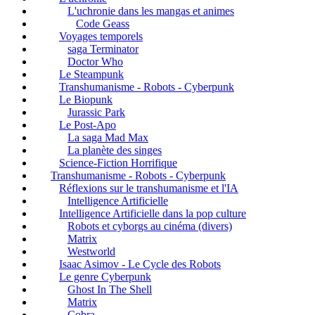
L'uchronie dans les mangas et animes
Code Geass
Voyages temporels
saga Terminator
Doctor Who
Le Steampunk
Transhumanisme - Robots - Cyberpunk
Le Biopunk
Jurassic Park
Le Post-Apo
La saga Mad Max
La planète des singes
Science-Fiction Horrifique
Transhumanisme - Robots - Cyberpunk
Réflexions sur le transhumanisme et l'IA
Intelligence Artificielle
Intelligence Artificielle dans la pop culture
Robots et cyborgs au cinéma (divers)
Matrix
Westworld
Isaac Asimov - Le Cycle des Robots
Le genre Cyberpunk
Ghost In The Shell
Matrix
Cobra