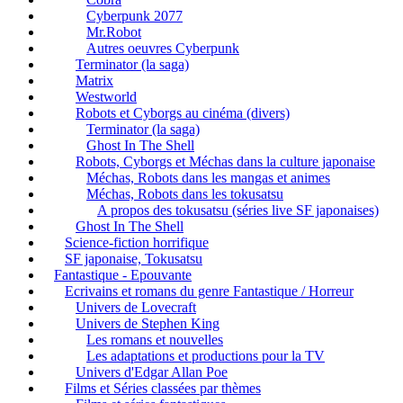
Cyberpunk 2077
Mr.Robot
Autres oeuvres Cyberpunk
Terminator (la saga)
Matrix
Westworld
Robots et Cyborgs au cinéma (divers)
Terminator (la saga)
Ghost In The Shell
Robots, Cyborgs et Méchas dans la culture japonaise
Méchas, Robots dans les mangas et animes
Méchas, Robots dans les tokusatsu
A propos des tokusatsu (séries live SF japonaises)
Ghost In The Shell
Science-fiction horrifique
SF japonaise, Tokusatsu
Fantastique - Epouvante
Ecrivains et romans du genre Fantastique / Horreur
Univers de Lovecraft
Univers de Stephen King
Les romans et nouvelles
Les adaptations et productions pour la TV
Univers d'Edgar Allan Poe
Films et Séries classées par thèmes