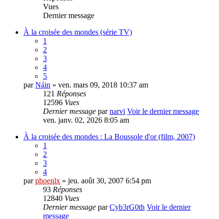
Vues
Dernier message
À la croisée des mondes (série TV)
1
2
3
4
5
par
Náin
» ven. mars 09, 2018 10:37 am
121
Réponses
12596
Vues
Dernier message
par
narvi
Voir le dernier message
ven. janv. 02, 2026 8:05 am
À la croisée des mondes : La Boussole d'or (film, 2007)
1
2
3
4
par
phoenlx
» jeu. août 30, 2007 6:54 pm
93
Réponses
12840
Vues
Dernier message
par
Cyb3rG0th
Voir le dernier
message