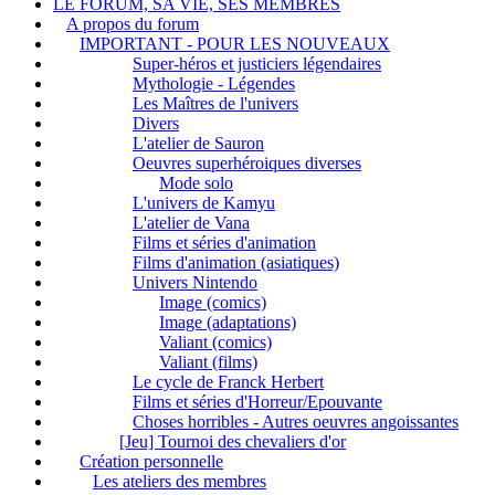
LE FORUM, SA VIE, SES MEMBRES
A propos du forum
IMPORTANT - POUR LES NOUVEAUX
Super-héros et justiciers légendaires
Mythologie - Légendes
Les Maîtres de l'univers
Divers
L'atelier de Sauron
Oeuvres superhéroiques diverses
Mode solo
L'univers de Kamyu
L'atelier de Vana
Films et séries d'animation
Films d'animation (asiatiques)
Univers Nintendo
Image (comics)
Image (adaptations)
Valiant (comics)
Valiant (films)
Le cycle de Franck Herbert
Films et séries d'Horreur/Epouvante
Choses horribles - Autres oeuvres angoissantes
[Jeu] Tournoi des chevaliers d'or
Création personnelle
Les ateliers des membres