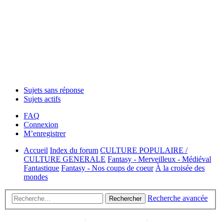
Sujets sans réponse
Sujets actifs
FAQ
Connexion
M’enregistrer
Accueil
Index du forum
CULTURE POPULAIRE /
CULTURE GENERALE
Fantasy - Merveilleux - Médiéval
Fantastique
Fantasy - Nos coups de coeur
À la croisée des
mondes
Recherche avancée
Rechercher