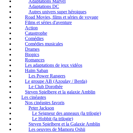
Adaptations Marvel
Adaptations DC
Autres univers super héroiques
Road Movies, films et séries de voyage
Films et séries d'aventure
Action
Catastrophe
Comédies
Comédies musicales
Drames
Biopics
Romances
Les adaptations de jeux vidéos
Haïm Saban
Les Power Rangers
Le groupe AB (Azoulay / Berda)
Le Club Dorothée
Steven Spielberg et la galaxie Amblin
Les cinéastes
Nos cinéastes favoris
Peter Jackson
Le Seigneur des anneaux (la trilogie)
Le Hobbit (la trilogie)
Steven Spielberg et la Galaxie Amblin
Les oeuvres de Mamoru Oshii