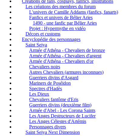
Créations de fans, cosplays, fanfics, illustrations
Les créations des membres du forum
L'univers de Camille Addams (fanfics, fanarts)
Fanfics et univers de Bélier Aries
1490 - une fanfic par Bélier Aries
Projet : Hypermythe en vidéo
Décors et customs
Encyclopédie des personnages
Saint Seiya
Armée d'Athéna - Chevaliers de bronze
Armée d'Athéna - Chevaliers d'argent
Armée d'Athéna - Chevaliers d'or
Chevaliers noirs
Autres Chevaliers (armures inconnues)
Guerriers divins d'Asgard
Mariners de Poséidon
Spectres d'Hadès
Les Dieux
Chevaliers fantôme d'Eris
Guerriers divins (deuxième film)
Armée d'Abel - Les Corona Saints
Les Anges Destructeurs de Lucifer
Les Anges Célestes d'Artémis
Personnages divers
Saint Seiya Next Dimension