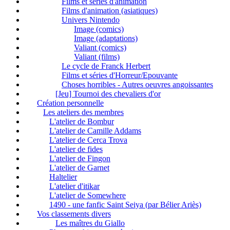
Films et séries d'animation
Films d'animation (asiatiques)
Univers Nintendo
Image (comics)
Image (adaptations)
Valiant (comics)
Valiant (films)
Le cycle de Franck Herbert
Films et séries d'Horreur/Epouvante
Choses horribles - Autres oeuvres angoissantes
[Jeu] Tournoi des chevaliers d'or
Création personnelle
Les ateliers des membres
L'atelier de Bombur
L'atelier de Camille Addams
L'atelier de Cerca Trova
L'atelier de fides
L'atelier de Fingon
L'atelier de Garnet
Haltelier
L'atelier d'itikar
L'atelier de Somewhere
1490 - une fanfic Saint Seiya (par Bélier Ariès)
Vos classements divers
Les maîtres du Giallo