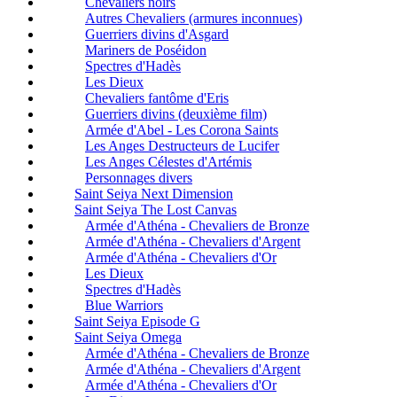
Chevaliers noirs
Autres Chevaliers (armures inconnues)
Guerriers divins d'Asgard
Mariners de Poséidon
Spectres d'Hadès
Les Dieux
Chevaliers fantôme d'Eris
Guerriers divins (deuxième film)
Armée d'Abel - Les Corona Saints
Les Anges Destructeurs de Lucifer
Les Anges Célestes d'Artémis
Personnages divers
Saint Seiya Next Dimension
Saint Seiya The Lost Canvas
Armée d'Athéna - Chevaliers de Bronze
Armée d'Athéna - Chevaliers d'Argent
Armée d'Athéna - Chevaliers d'Or
Les Dieux
Spectres d'Hadès
Blue Warriors
Saint Seiya Episode G
Saint Seiya Omega
Armée d'Athéna - Chevaliers de Bronze
Armée d'Athéna - Chevaliers d'Argent
Armée d'Athéna - Chevaliers d'Or