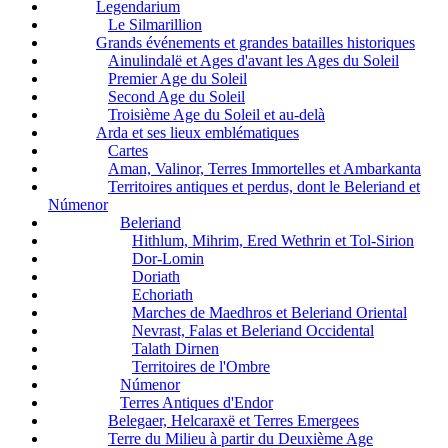
Legendarium
Le Silmarillion
Grands événements et grandes batailles historiques
Ainulindalë et Ages d'avant les Ages du Soleil
Premier Age du Soleil
Second Age du Soleil
Troisième Age du Soleil et au-delà
Arda et ses lieux emblématiques
Cartes
Aman, Valinor, Terres Immortelles et Ambarkanta
Territoires antiques et perdus, dont le Beleriand et
Númenor
Beleriand
Hithlum, Mihrim, Ered Wethrin et Tol-Sirion
Dor-Lomin
Doriath
Echoriath
Marches de Maedhros et Beleriand Oriental
Nevrast, Falas et Beleriand Occidental
Talath Dirnen
Territoires de l'Ombre
Númenor
Terres Antiques d'Endor
Belegaer, Helcaraxë et Terres Emergees
Terre du Milieu à partir du Deuxième Age