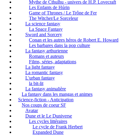
Mythe de Cthulhu - univers de H.P. Lovecraft
Les Enfants de Húrin
Game of Thrones / Le Trône de Fer
The Witcher/Le Sorceleur
La science fantasy
La Space Fantasy
Sword and Sorcery
Conan et les autres héros de Robert E. Howard
Les barbares dans la pop culture
La fantasy arthurienne
Romans et auteurs
Films, séries, adaptations
La light fantasy
La romantic fantasy
L'urban fantasy
la bit-lit
La fantasy animalière
La fantasy dans les mangas et animes
Science-fiction - Anticipation
Nos coups de coeur SF
Avatar
Dune et le Le Duniverse
Les cycles littéraires
Le cycle de Frank Herbert
Expanded Dune