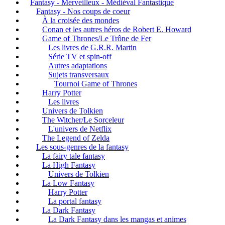
Fantasy - Merveilleux - Médiéval Fantastique
Fantasy - Nos coups de coeur
À la croisée des mondes
Conan et les autres héros de Robert E. Howard
Game of Thrones/Le Trône de Fer
Les livres de G.R.R. Martin
Série TV et spin-off
Autres adaptations
Sujets transversaux
Tournoi Game of Thrones
Harry Potter
Les livres
Univers de Tolkien
The Witcher/Le Sorceleur
L'univers de Netflix
The Legend of Zelda
Les sous-genres de la fantasy
La fairy tale fantasy
La High Fantasy
Univers de Tolkien
La Low Fantasy
Harry Potter
La portal fantasy
La Dark Fantasy
La Dark Fantasy dans les mangas et animes