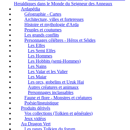
Heraldiques dans le Monde du Seigneur des Anneaux
Ardapédia
Géographie - Cartes
Architecture, villes et forteresses
Histoire et mythologie d'Arda
Peuples et coutumes
Les grands conflits
Personnages célébres - Héros et Séides
Les Elfes
Les Semi Elfes
Les Hommes
Les Hobbits (semi-Hommes)
Les Nains
Les Valar et les Valier
Les Maiar
Les orcs, gobelins et Uruk Hai
Autres créatures et animaux
Personnages inclassables
Faune et flore - Monstres et créatures
Poésie/linguistique
Produits dérivés
Vos collections (Tolkien et générales)
Jeux vidéos
Au Dragon Vert
Les rangs Tolkien du forum