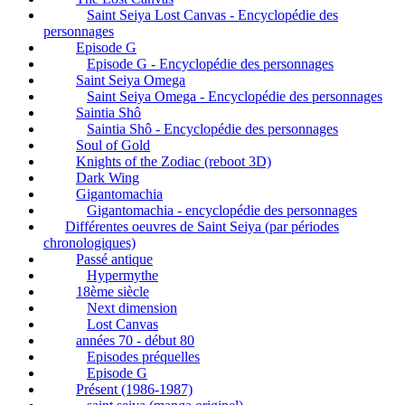
Saint Seiya Lost Canvas - Encyclopédie des
personnages
Episode G
Episode G - Encyclopédie des personnages
Saint Seiya Omega
Saint Seiya Omega - Encyclopédie des personnages
Saintia Shô
Saintia Shô - Encyclopédie des personnages
Soul of Gold
Knights of the Zodiac (reboot 3D)
Dark Wing
Gigantomachia
Gigantomachia - encyclopédie des personnages
Différentes oeuvres de Saint Seiya (par périodes
chronologiques)
Passé antique
Hypermythe
18ème siècle
Next dimension
Lost Canvas
années 70 - début 80
Episodes préquelles
Episode G
Présent (1986-1987)