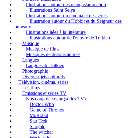
Illustrations autour des mangas/animation
Illustrations Saint Seiya
Illustrations autour du cinéma et des séries
Illustration autour du Hobbit et du Seigneur des
anneaux
Illustrations liées à la littérature
Illustrations autour de l'oeuvre de Tolkien
Musique
Musique de films
Musiques de dessins animés
Langues
Langues de Tolkien
Photographie
Divers sujets culturels
Télévision, cinéma, séries
Les films
Emissions et séries TV
Nos coup de coeur (séries TV)
Doctor Who
Game of Thrones
Mr.Robot
Star Trek
Stargate
The witcher
Westworld