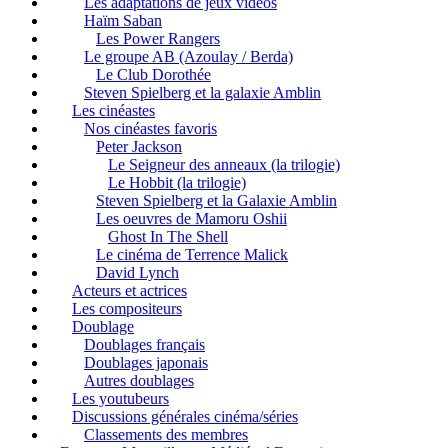
Les adaptations de jeux vidéos
Haïm Saban
Les Power Rangers
Le groupe AB (Azoulay / Berda)
Le Club Dorothée
Steven Spielberg et la galaxie Amblin
Les cinéastes
Nos cinéastes favoris
Peter Jackson
Le Seigneur des anneaux (la trilogie)
Le Hobbit (la trilogie)
Steven Spielberg et la Galaxie Amblin
Les oeuvres de Mamoru Oshii
Ghost In The Shell
Le cinéma de Terrence Malick
David Lynch
Acteurs et actrices
Les compositeurs
Doublage
Doublages français
Doublages japonais
Autres doublages
Les youtubeurs
Discussions générales cinéma/séries
Classements des membres