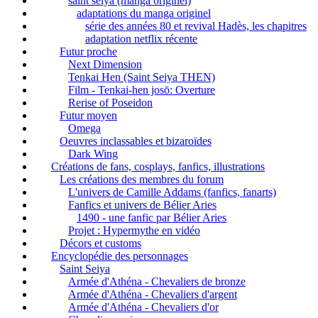
saint seiya (manga originel)
adaptations du manga originel
série des années 80 et revival Hadès, les chapitres
adaptation netflix récente
Futur proche
Next Dimension
Tenkai Hen (Saint Seiya THEN)
Film - Tenkai-hen josō: Overture
Rerise of Poseidon
Futur moyen
Omega
Oeuvres inclassables et bizaroïdes
Dark Wing
Créations de fans, cosplays, fanfics, illustrations
Les créations des membres du forum
L'univers de Camille Addams (fanfics, fanarts)
Fanfics et univers de Bélier Aries
1490 - une fanfic par Bélier Aries
Projet : Hypermythe en vidéo
Décors et customs
Encyclopédie des personnages
Saint Seiya
Armée d'Athéna - Chevaliers de bronze
Armée d'Athéna - Chevaliers d'argent
Armée d'Athéna - Chevaliers d'or