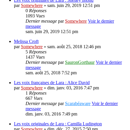
Les voix originales de Lara : Shelley Blond
par
Somewhere
» sam. juin 29, 2019 12:51 pm
0
Réponses
1093
Vues
Dernier message
par
Somewhere
Voir le dernier
message
sam. juin 29, 2019 12:51 pm
Melissa Croft
par
Somewhere
» sam. août 25, 2018 12:46 pm
5
Réponses
1437
Vues
Dernier message
par
SauronGorthaur
Voir le dernier
message
sam. août 25, 2018 7:52 pm
Les voix françaises de Lara : Alice David
par
Somewhere
» dim. janv. 03, 2016 7:47 pm
1
Réponses
667
Vues
Dernier message
par
Scarabéaware
Voir le dernier
message
dim. janv. 03, 2016 7:49 pm
Les voix originales de Lara : Camilla Ludington
par
Somewhere
» dim. déc. 27, 2015 7:50 pm