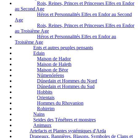
Rois, Reines, Princes et Princesses Elfes en Endor
au Second Age
Héros et Personnalités Elfes en Endor au Second
Age
Rois, Reines, Princes et Princesses Elfes en Endor
au Troisième Age
Héros et Personnalités Elfes en Endor au
Troisième Age
Ents et autres peuples pensants
Edain
Maison de Hador
Maison de Haleth
Maison de Bëor
Númenóréens
Dúnedain et Hommes du Nord
Dúnedain et Hommes du Sud
Hobbits
Orientais
Hommes du Rhovanion
Rohirrim
Nains
Seides des Ténébres et monstres
Animaux
Artefacts et Plantes systémiques d'Arda
Drapeaux, Bannières, Blasons, Symboles de Clans et