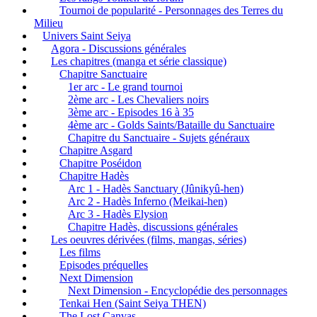
Tournoi de popularité - Personnages des Terres du
Milieu
Univers Saint Seiya
Agora - Discussions générales
Les chapitres (manga et série classique)
Chapitre Sanctuaire
1er arc - Le grand tournoi
2ème arc - Les Chevaliers noirs
3ème arc - Episodes 16 à 35
4ème arc - Golds Saints/Bataille du Sanctuaire
Chapitre du Sanctuaire - Sujets généraux
Chapitre Asgard
Chapitre Poséidon
Chapitre Hadès
Arc 1 - Hadès Sanctuary (Jûnikyû-hen)
Arc 2 - Hadès Inferno (Meikai-hen)
Arc 3 - Hadès Elysion
Chapitre Hadès, discussions générales
Les oeuvres dérivées (films, mangas, séries)
Les films
Episodes préquelles
Next Dimension
Next Dimension - Encyclopédie des personnages
Tenkai Hen (Saint Seiya THEN)
The Lost Canvas