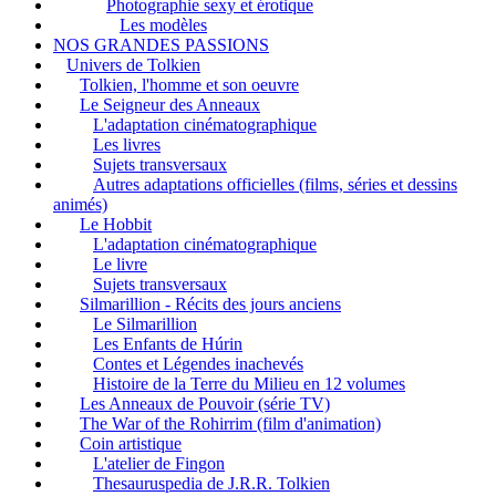
Photographie sexy et érotique
Les modèles
NOS GRANDES PASSIONS
Univers de Tolkien
Tolkien, l'homme et son oeuvre
Le Seigneur des Anneaux
L'adaptation cinématographique
Les livres
Sujets transversaux
Autres adaptations officielles (films, séries et dessins
animés)
Le Hobbit
L'adaptation cinématographique
Le livre
Sujets transversaux
Silmarillion - Récits des jours anciens
Le Silmarillion
Les Enfants de Húrin
Contes et Légendes inachevés
Histoire de la Terre du Milieu en 12 volumes
Les Anneaux de Pouvoir (série TV)
The War of the Rohirrim (film d'animation)
Coin artistique
L'atelier de Fingon
Thesauruspedia de J.R.R. Tolkien