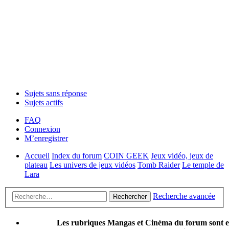
Sujets sans réponse
Sujets actifs
FAQ
Connexion
M’enregistrer
Accueil
Index du forum
COIN GEEK
Jeux vidéo, jeux de
plateau
Les univers de jeux vidéos
Tomb Raider
Le temple de
Lara
Recherche avancée
Rechercher
Les rubriques Mangas et Cinéma du forum sont 