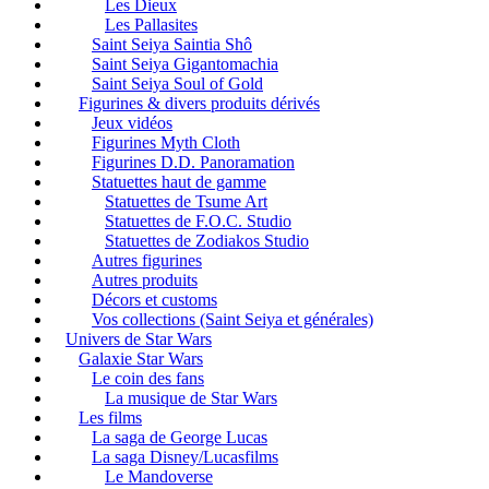
Les Dieux
Les Pallasites
Saint Seiya Saintia Shô
Saint Seiya Gigantomachia
Saint Seiya Soul of Gold
Figurines & divers produits dérivés
Jeux vidéos
Figurines Myth Cloth
Figurines D.D. Panoramation
Statuettes haut de gamme
Statuettes de Tsume Art
Statuettes de F.O.C. Studio
Statuettes de Zodiakos Studio
Autres figurines
Autres produits
Décors et customs
Vos collections (Saint Seiya et générales)
Univers de Star Wars
Galaxie Star Wars
Le coin des fans
La musique de Star Wars
Les films
La saga de George Lucas
La saga Disney/Lucasfilms
Le Mandoverse