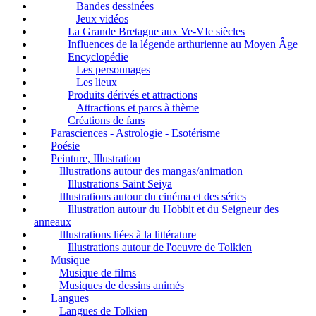
Bandes dessinées
Jeux vidéos
La Grande Bretagne aux Ve-VIe siècles
Influences de la légende arthurienne au Moyen Âge
Encyclopédie
Les personnages
Les lieux
Produits dérivés et attractions
Attractions et parcs à thème
Créations de fans
Parasciences - Astrologie - Esotérisme
Poésie
Peinture, Illustration
Illustrations autour des mangas/animation
Illustrations Saint Seiya
Illustrations autour du cinéma et des séries
Illustration autour du Hobbit et du Seigneur des
anneaux
Illustrations liées à la littérature
Illustrations autour de l'oeuvre de Tolkien
Musique
Musique de films
Musiques de dessins animés
Langues
Langues de Tolkien