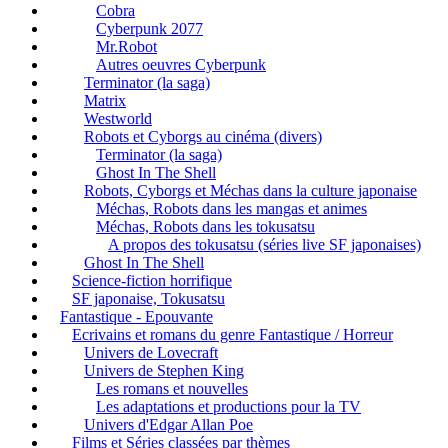
Cobra
Cyberpunk 2077
Mr.Robot
Autres oeuvres Cyberpunk
Terminator (la saga)
Matrix
Westworld
Robots et Cyborgs au cinéma (divers)
Terminator (la saga)
Ghost In The Shell
Robots, Cyborgs et Méchas dans la culture japonaise
Méchas, Robots dans les mangas et animes
Méchas, Robots dans les tokusatsu
A propos des tokusatsu (séries live SF japonaises)
Ghost In The Shell
Science-fiction horrifique
SF japonaise, Tokusatsu
Fantastique - Epouvante
Ecrivains et romans du genre Fantastique / Horreur
Univers de Lovecraft
Univers de Stephen King
Les romans et nouvelles
Les adaptations et productions pour la TV
Univers d'Edgar Allan Poe
Films et Séries classées par thèmes