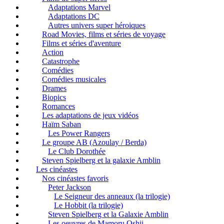
Adaptations Marvel
Adaptations DC
Autres univers super héroiques
Road Movies, films et séries de voyage
Films et séries d'aventure
Action
Catastrophe
Comédies
Comédies musicales
Drames
Biopics
Romances
Les adaptations de jeux vidéos
Haïm Saban
Les Power Rangers
Le groupe AB (Azoulay / Berda)
Le Club Dorothée
Steven Spielberg et la galaxie Amblin
Les cinéastes
Nos cinéastes favoris
Peter Jackson
Le Seigneur des anneaux (la trilogie)
Le Hobbit (la trilogie)
Steven Spielberg et la Galaxie Amblin
Les oeuvres de Mamoru Oshii