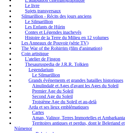
L'adaptation cinématographique
Le livre
Sujets transversaux
Silmarillion - Récits des jours anciens
Le Silmarillion
Les Enfants de Húrin
Contes et Légendes inachevés
Histoire de la Terre du Milieu en 12 volumes
Les Anneaux de Pouvoir (série TV)
The War of the Rohirrim (film d'animation)
Coin artistique
L'atelier de Fingon
Thesauruspedia de J.R.R. Tolkien
Legendarium
Le Silmarillion
Grands événements et grandes batailles historiques
Ainulindalë et Ages d'avant les Ages du Soleil
Premier Age du Soleil
Second Age du Soleil
Troisième Age du Soleil et au-delà
Arda et ses lieux emblématiques
Cartes
Aman, Valinor, Terres Immortelles et Ambarkanta
Territoires antiques et perdus, dont le Beleriand et
Númenor