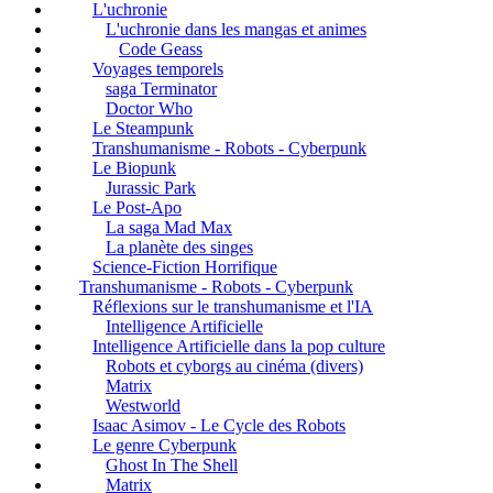
L'uchronie
L'uchronie dans les mangas et animes
Code Geass
Voyages temporels
saga Terminator
Doctor Who
Le Steampunk
Transhumanisme - Robots - Cyberpunk
Le Biopunk
Jurassic Park
Le Post-Apo
La saga Mad Max
La planète des singes
Science-Fiction Horrifique
Transhumanisme - Robots - Cyberpunk
Réflexions sur le transhumanisme et l'IA
Intelligence Artificielle
Intelligence Artificielle dans la pop culture
Robots et cyborgs au cinéma (divers)
Matrix
Westworld
Isaac Asimov - Le Cycle des Robots
Le genre Cyberpunk
Ghost In The Shell
Matrix