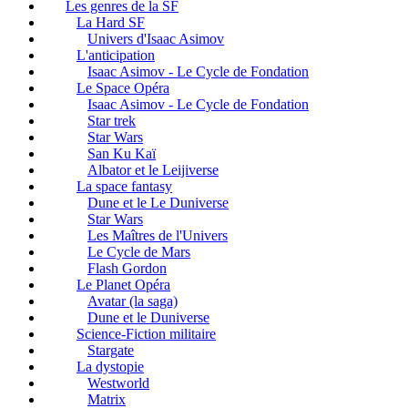
Les genres de la SF
La Hard SF
Univers d'Isaac Asimov
L'anticipation
Isaac Asimov - Le Cycle de Fondation
Le Space Opéra
Isaac Asimov - Le Cycle de Fondation
Star trek
Star Wars
San Ku Kaï
Albator et le Leijiverse
La space fantasy
Dune et le Le Duniverse
Star Wars
Les Maîtres de l'Univers
Le Cycle de Mars
Flash Gordon
Le Planet Opéra
Avatar (la saga)
Dune et le Duniverse
Science-Fiction militaire
Stargate
La dystopie
Westworld
Matrix