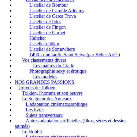
L'atelier de Bombur
L'atelier de Camille Addams
L'atelier de Cerca Trova
L'atelier de fides
L'atelier de Fingon
L'atelier de Garnet
Haltelier
L'atelier d'itikar
L'atelier de Somewhere
1490 - une fanfic Saint Seiya (par Bélier Ariès)
Vos classements divers
Les maîtres du Giallo
Photographie sexy et érotique
Les modèles
NOS GRANDES PASSIONS
Univers de Tolkien
Tolkien, l'homme et son oeuvre
Le Seigneur des Anneaux
L'adaptation cinématographique
Les livres
Sujets transversaux
Autres adaptations officielles (films, séries et dessins
animés)
Le Hobbit