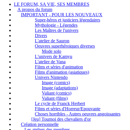
LE FORUM, SA VIE, SES MEMBRES
A propos du forum
IMPORTANT - POUR LES NOUVEAUX
Super-héros et justiciers légendaires
Mythologie - Légendes
Les Maîtres de l'univers
Divers
L'atelier de Sauron
Oeuvres superhéroiques diverses
Mode solo
L'univers de Kamyu
L'atelier de Vana
Films et séries d'animation
Films d'animation (asiatiques)
Univers Nintendo
Image (comics)
Image (adaptations)
Valiant (comics)
Valiant (films)
Le cycle de Franck Herbert
Films et séries d'Horreur/Epouvante
Choses horribles - Autres oeuvres angoissantes
[Jeu] Tournoi des chevaliers d'or
Création personnelle
Les ateliers des membres