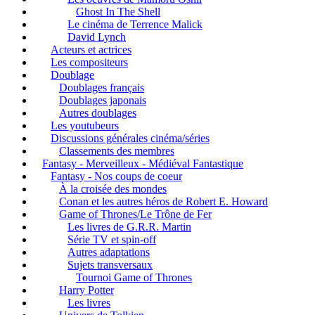
Ghost In The Shell
Le cinéma de Terrence Malick
David Lynch
Acteurs et actrices
Les compositeurs
Doublage
Doublages français
Doublages japonais
Autres doublages
Les youtubeurs
Discussions générales cinéma/séries
Classements des membres
Fantasy - Merveilleux - Médiéval Fantastique
Fantasy - Nos coups de coeur
À la croisée des mondes
Conan et les autres héros de Robert E. Howard
Game of Thrones/Le Trône de Fer
Les livres de G.R.R. Martin
Série TV et spin-off
Autres adaptations
Sujets transversaux
Tournoi Game of Thrones
Harry Potter
Les livres