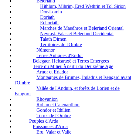
Beleriand
Hithlum, Mihrim, Ered Wethrin et Tol-Sirion
Dor-Lomin
Doriath
Echoriath
Marches de Maedhros et Beleriand Oriental
Nevrast, Falas et Beleriand Occidental
Talath Dirnen
Territoires de l'Ombre
Númenor
Terres Antiques d'Endor
Belegaer, Helcaraxë et Terres Emergees
Terre du Milieu à partir du Deuxième Age
Arnor et Eriador
Montagnes de Brumes, Imladris et Isengard avant
l'Ombre
Vallée de l'Anduin, et forêts de Lorien et de
Fangorn
Rhovanion
Rohan et Calenardhon
Gondor et Ithilien
Terres de l'Ombre
Peuples d'Arda
Puissances d'Arda
Eru, Valar et Valie