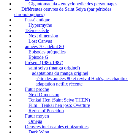
Gigantomachia - encyclopédie des personnages
Différentes oeuvres de Saint Seiya (par périodes
chronologiques)
Passé antique
Hypermythe
18ème siècle
Next dimension
Lost Canvas
années 70 - début 80
Episodes préquelles
Episode G
Présent (1986-1987)
saint seiya (manga originel)
adaptations du manga originel
série des années 80 et revival Hadès, les chapitres
adaptation netflix récente
Futur proche
Next Dimension
Tenkai Hen (Saint Seiya THEN)
Film - Tenkai-hen josō: Overture
Rerise of Poseidon
Futur moyen
Omega
Oeuvres inclassables et bizaroïdes
Dark Wing