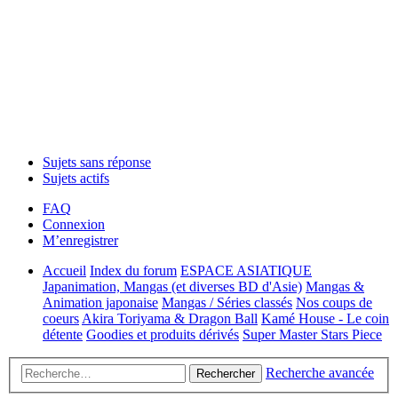
Sujets sans réponse
Sujets actifs
FAQ
Connexion
M’enregistrer
Accueil
Index du forum
ESPACE ASIATIQUE
Japanimation, Mangas (et diverses BD d'Asie)
Mangas &
Animation japonaise
Mangas / Séries classés
Nos coups de
coeurs
Akira Toriyama & Dragon Ball
Kamé House - Le coin
détente
Goodies et produits dérivés
Super Master Stars Piece
Recherche avancée
Rechercher