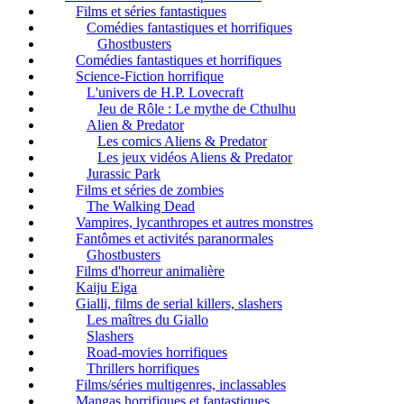
Films et séries fantastiques
Comédies fantastiques et horrifiques
Ghostbusters
Comédies fantastiques et horrifiques
Science-Fiction horrifique
L'univers de H.P. Lovecraft
Jeu de Rôle : Le mythe de Cthulhu
Alien & Predator
Les comics Aliens & Predator
Les jeux vidéos Aliens & Predator
Jurassic Park
Films et séries de zombies
The Walking Dead
Vampires, lycanthropes et autres monstres
Fantômes et activités paranormales
Ghostbusters
Films d'horreur animalière
Kaiju Eiga
Gialli, films de serial killers, slashers
Les maîtres du Giallo
Slashers
Road-movies horrifiques
Thrillers horrifiques
Films/séries multigenres, inclassables
Mangas horrifiques et fantastiques