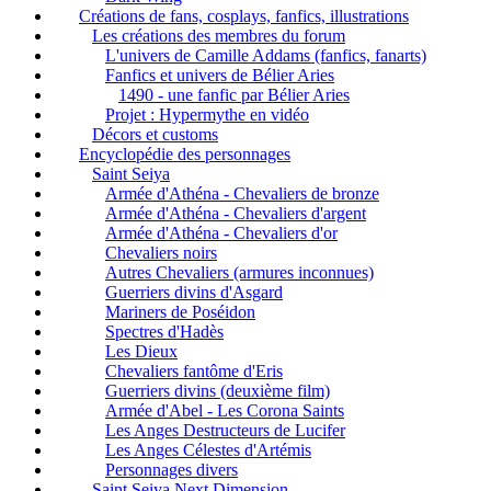
Créations de fans, cosplays, fanfics, illustrations
Les créations des membres du forum
L'univers de Camille Addams (fanfics, fanarts)
Fanfics et univers de Bélier Aries
1490 - une fanfic par Bélier Aries
Projet : Hypermythe en vidéo
Décors et customs
Encyclopédie des personnages
Saint Seiya
Armée d'Athéna - Chevaliers de bronze
Armée d'Athéna - Chevaliers d'argent
Armée d'Athéna - Chevaliers d'or
Chevaliers noirs
Autres Chevaliers (armures inconnues)
Guerriers divins d'Asgard
Mariners de Poséidon
Spectres d'Hadès
Les Dieux
Chevaliers fantôme d'Eris
Guerriers divins (deuxième film)
Armée d'Abel - Les Corona Saints
Les Anges Destructeurs de Lucifer
Les Anges Célestes d'Artémis
Personnages divers
Saint Seiya Next Dimension