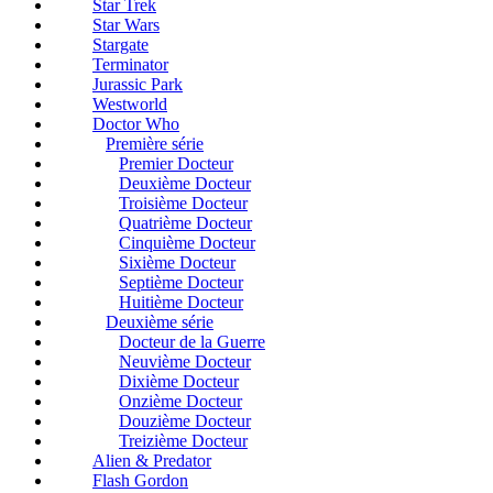
Star Trek
Star Wars
Stargate
Terminator
Jurassic Park
Westworld
Doctor Who
Première série
Premier Docteur
Deuxième Docteur
Troisième Docteur
Quatrième Docteur
Cinquième Docteur
Sixième Docteur
Septième Docteur
Huitième Docteur
Deuxième série
Docteur de la Guerre
Neuvième Docteur
Dixième Docteur
Onzième Docteur
Douzième Docteur
Treizième Docteur
Alien & Predator
Flash Gordon