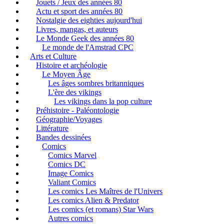
Jouets / Jeux des années 80
Actu et sport des années 80
Nostalgie des eighties aujourd'hui
Livres, mangas, et auteurs
Le Monde Geek des années 80
Le monde de l'Amstrad CPC
Arts et Culture
Histoire et archéologie
Le Moyen Âge
Les âges sombres britanniques
L'ère des vikings
Les vikings dans la pop culture
Préhistoire - Paléontologie
Géographie/Voyages
Littérature
Bandes dessinées
Comics
Comics Marvel
Comics DC
Image Comics
Valiant Comics
Les comics Les Maîtres de l'Univers
Les comics Alien & Predator
Les comics (et romans) Star Wars
Autres comics