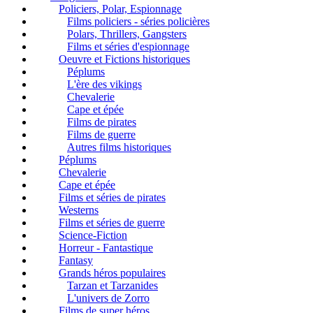
Policiers, Polar, Espionnage
Films policiers - séries policières
Polars, Thrillers, Gangsters
Films et séries d'espionnage
Oeuvre et Fictions historiques
Péplums
L'ère des vikings
Chevalerie
Cape et épée
Films de pirates
Films de guerre
Autres films historiques
Péplums
Chevalerie
Cape et épée
Films et séries de pirates
Westerns
Films et séries de guerre
Science-Fiction
Horreur - Fantastique
Fantasy
Grands héros populaires
Tarzan et Tarzanides
L'univers de Zorro
Films de super héros