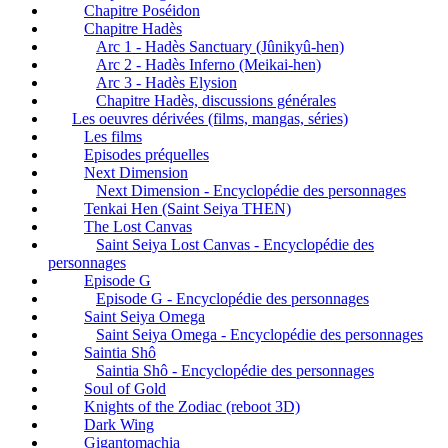
Chapitre Poséidon
Chapitre Hadès
Arc 1 - Hadès Sanctuary (Jûnikyû-hen)
Arc 2 - Hadès Inferno (Meikai-hen)
Arc 3 - Hadès Elysion
Chapitre Hadès, discussions générales
Les oeuvres dérivées (films, mangas, séries)
Les films
Episodes préquelles
Next Dimension
Next Dimension - Encyclopédie des personnages
Tenkai Hen (Saint Seiya THEN)
The Lost Canvas
Saint Seiya Lost Canvas - Encyclopédie des
personnages
Episode G
Episode G - Encyclopédie des personnages
Saint Seiya Omega
Saint Seiya Omega - Encyclopédie des personnages
Saintia Shô
Saintia Shô - Encyclopédie des personnages
Soul of Gold
Knights of the Zodiac (reboot 3D)
Dark Wing
Gigantomachia