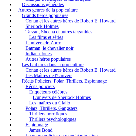
Discussions générales
Autres genres de la pop culture
Grands héros populaires
Conan et les autres héros de Robert E. Howard
Sherlock Holmes
Tarzan, Sheena et autres tarzanides
Les films et séries
L'univers de Zorro
Batman, le chevalier noir
Indiana Jones
Autres héros populaires
Les barbares dans la pop culture
Conan et les autres héros de Robert E. Howard
Les Maîtres de l'Univers
Récits Policiers, Polar, Thrillers, Espionnage
Récits policiers
Enquêteurs célèbres
L'univers de Sherlock Holmes
Les maîtres du Giallo
Polars, Thrillers, Gangsters
Thrillers horrifiques
Thrillers psychologiques
Espionnage
James Bond
Le genre policier en manga/animation