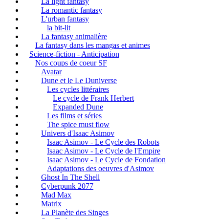
La light fantasy
La romantic fantasy
L'urban fantasy
la bit-lit
La fantasy animalière
La fantasy dans les mangas et animes
Science-fiction - Anticipation
Nos coups de coeur SF
Avatar
Dune et le Le Duniverse
Les cycles littéraires
Le cycle de Frank Herbert
Expanded Dune
Les films et séries
The spice must flow
Univers d'Isaac Asimov
Isaac Asimov - Le Cycle des Robots
Isaac Asimov - Le Cycle de l'Empire
Isaac Asimov - Le Cycle de Fondation
Adaptations des oeuvres d'Asimov
Ghost In The Shell
Cyberpunk 2077
Mad Max
Matrix
La Planète des Singes