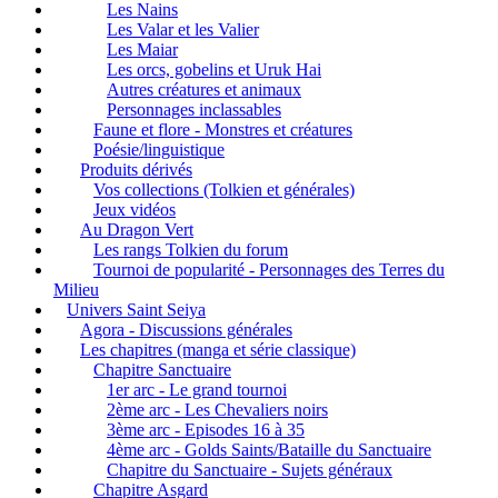
Les Nains
Les Valar et les Valier
Les Maiar
Les orcs, gobelins et Uruk Hai
Autres créatures et animaux
Personnages inclassables
Faune et flore - Monstres et créatures
Poésie/linguistique
Produits dérivés
Vos collections (Tolkien et générales)
Jeux vidéos
Au Dragon Vert
Les rangs Tolkien du forum
Tournoi de popularité - Personnages des Terres du
Milieu
Univers Saint Seiya
Agora - Discussions générales
Les chapitres (manga et série classique)
Chapitre Sanctuaire
1er arc - Le grand tournoi
2ème arc - Les Chevaliers noirs
3ème arc - Episodes 16 à 35
4ème arc - Golds Saints/Bataille du Sanctuaire
Chapitre du Sanctuaire - Sujets généraux
Chapitre Asgard