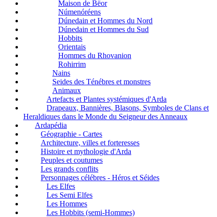
Maison de Bëor
Númenóréens
Dúnedain et Hommes du Nord
Dúnedain et Hommes du Sud
Hobbits
Orientais
Hommes du Rhovanion
Rohirrim
Nains
Seides des Ténébres et monstres
Animaux
Artefacts et Plantes systémiques d'Arda
Drapeaux, Bannières, Blasons, Symboles de Clans et
Heraldiques dans le Monde du Seigneur des Anneaux
Ardapédia
Géographie - Cartes
Architecture, villes et forteresses
Histoire et mythologie d'Arda
Peuples et coutumes
Les grands conflits
Personnages célébres - Héros et Séides
Les Elfes
Les Semi Elfes
Les Hommes
Les Hobbits (semi-Hommes)