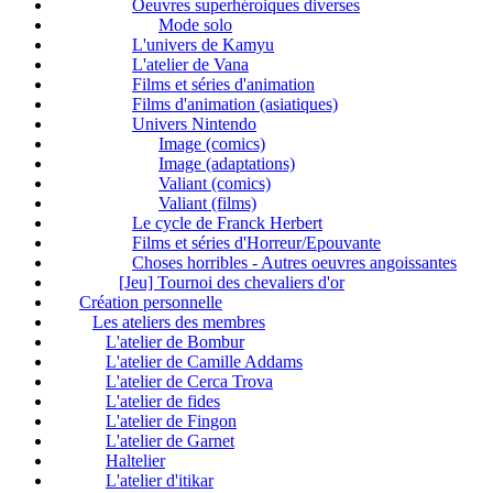
Oeuvres superhéroiques diverses
Mode solo
L'univers de Kamyu
L'atelier de Vana
Films et séries d'animation
Films d'animation (asiatiques)
Univers Nintendo
Image (comics)
Image (adaptations)
Valiant (comics)
Valiant (films)
Le cycle de Franck Herbert
Films et séries d'Horreur/Epouvante
Choses horribles - Autres oeuvres angoissantes
[Jeu] Tournoi des chevaliers d'or
Création personnelle
Les ateliers des membres
L'atelier de Bombur
L'atelier de Camille Addams
L'atelier de Cerca Trova
L'atelier de fides
L'atelier de Fingon
L'atelier de Garnet
Haltelier
L'atelier d'itikar