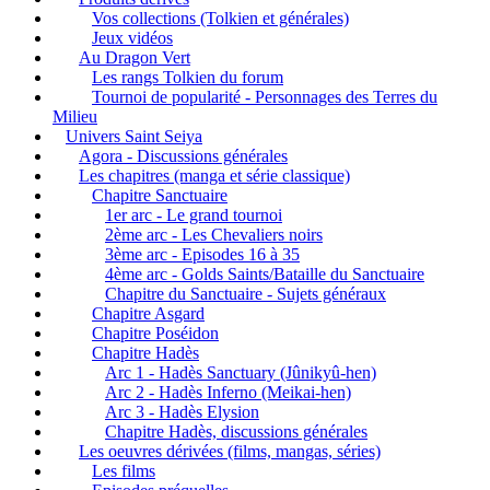
Vos collections (Tolkien et générales)
Jeux vidéos
Au Dragon Vert
Les rangs Tolkien du forum
Tournoi de popularité - Personnages des Terres du
Milieu
Univers Saint Seiya
Agora - Discussions générales
Les chapitres (manga et série classique)
Chapitre Sanctuaire
1er arc - Le grand tournoi
2ème arc - Les Chevaliers noirs
3ème arc - Episodes 16 à 35
4ème arc - Golds Saints/Bataille du Sanctuaire
Chapitre du Sanctuaire - Sujets généraux
Chapitre Asgard
Chapitre Poséidon
Chapitre Hadès
Arc 1 - Hadès Sanctuary (Jûnikyû-hen)
Arc 2 - Hadès Inferno (Meikai-hen)
Arc 3 - Hadès Elysion
Chapitre Hadès, discussions générales
Les oeuvres dérivées (films, mangas, séries)
Les films