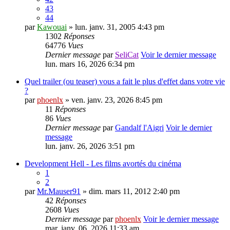
43
44
par
Kawouai
» lun. janv. 31, 2005 4:43 pm
1302
Réponses
64776
Vues
Dernier message
par
SeliCat
Voir le dernier message
lun. mars 16, 2026 6:34 pm
Quel trailer (ou teaser) vous a fait le plus d'effet dans votre vie
?
par
phoenlx
» ven. janv. 23, 2026 8:45 pm
11
Réponses
86
Vues
Dernier message
par
Gandalf l'Aigri
Voir le dernier
message
lun. janv. 26, 2026 3:51 pm
Development Hell - Les films avortés du cinéma
1
2
par
Mr.Mauser91
» dim. mars 11, 2012 2:40 pm
42
Réponses
2608
Vues
Dernier message
par
phoenlx
Voir le dernier message
mar. janv. 06, 2026 11:33 am