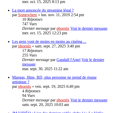
mer. oct. 15, 2025 8:13 pm
La mort annoncée du streaming légal ?
par
Somewhere
» lun. nov. 11, 2019 2:54 pm
10
Réponses
747
Vues
Dernier message
par
phoenlx
Voir le dernier message
mer. oct. 15, 2025 12:23 pm
Les gens vont de moins en moins au cinéma ...
par
phoenlx
» sam. sept. 27, 2025 3:40 pm
17
Réponses
255
Vues
Dernier message
par
Gandalf l'Aigri
Voir le dernier
message
mar. sept. 30, 2025 11:22 am
Mangas, films, BD, plus personne ne prend de risque
artistique ?
par
phoenlx
» ven. sept. 19, 2025 6:49 pm
4
Réponses
94
Vues
Dernier message
par
phoenlx
Voir le dernier message
sam. sept. 20, 2025 10:03 am