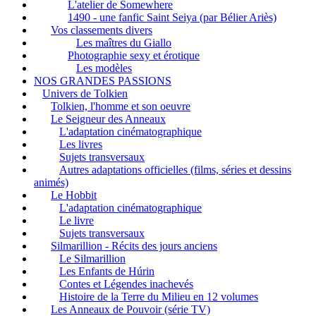
L'atelier de Somewhere
1490 - une fanfic Saint Seiya (par Bélier Ariès)
Vos classements divers
Les maîtres du Giallo
Photographie sexy et érotique
Les modèles
NOS GRANDES PASSIONS
Univers de Tolkien
Tolkien, l'homme et son oeuvre
Le Seigneur des Anneaux
L'adaptation cinématographique
Les livres
Sujets transversaux
Autres adaptations officielles (films, séries et dessins
animés)
Le Hobbit
L'adaptation cinématographique
Le livre
Sujets transversaux
Silmarillion - Récits des jours anciens
Le Silmarillion
Les Enfants de Húrin
Contes et Légendes inachevés
Histoire de la Terre du Milieu en 12 volumes
Les Anneaux de Pouvoir (série TV)