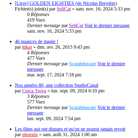
[Livre] GOLDEN EIGHTIES (de Nicolas Brevière)
Fichier(s) joint(s)
par
SeliCat
» sam. nov. 16, 2024 5:33 pm
0
Réponses
419
Vues
Dernier message
par
SeliCat
Voir le dernier message
sam. nov. 16, 2024 5:33 pm
46 nuances de magie !
par
itikar
» dim. avr. 26, 2015 9:43 pm
4
Réponses
477
Vues
Dernier message
par
Scarabéaware
Voir le dernier
message
mar. sept. 17, 2024 7:18 pm
Nos années 80, une collection StudioCanal
par
Cerca Trova
» lun. sept. 09, 2024 6:10 pm
3
Réponses
577
Vues
Dernier message
par
Scarabéaware
Voir le dernier
message
lun. sept. 09, 2024 7:54 pm
Les films qui ont disparu et qu'on ne pourra jamais revoir
par
phoenlx
» sam. août 31, 2024 1:00 am