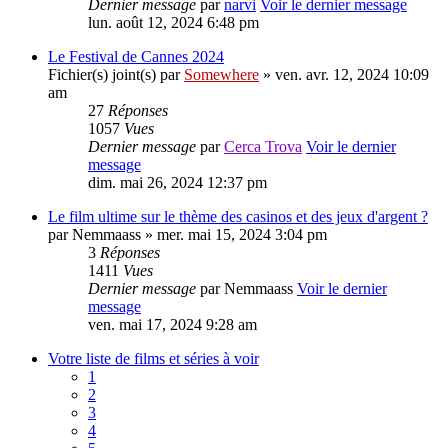
Dernier message
par
narvi
Voir le dernier message
lun. août 12, 2024 6:48 pm
Le Festival de Cannes 2024
Fichier(s) joint(s)
par
Somewhere
» ven. avr. 12, 2024 10:09
am
27
Réponses
1057
Vues
Dernier message
par
Cerca Trova
Voir le dernier
message
dim. mai 26, 2024 12:37 pm
Le film ultime sur le thème des casinos et des jeux d'argent ?
par
Nemmaass
» mer. mai 15, 2024 3:04 pm
3
Réponses
1411
Vues
Dernier message
par
Nemmaass
Voir le dernier
message
ven. mai 17, 2024 9:28 am
Votre liste de films et séries à voir
1
2
3
4