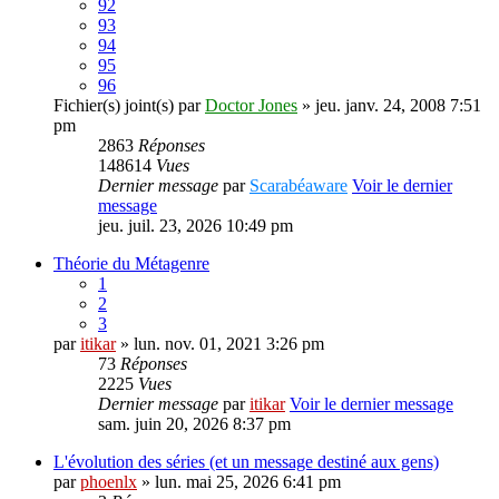
92
93
94
95
96
Fichier(s) joint(s)
par
Doctor Jones
» jeu. janv. 24, 2008 7:51
pm
2863
Réponses
148614
Vues
Dernier message
par
Scarabéaware
Voir le dernier
message
jeu. juil. 23, 2026 10:49 pm
Théorie du Métagenre
1
2
3
par
itikar
» lun. nov. 01, 2021 3:26 pm
73
Réponses
2225
Vues
Dernier message
par
itikar
Voir le dernier message
sam. juin 20, 2026 8:37 pm
L'évolution des séries (et un message destiné aux gens)
par
phoenlx
» lun. mai 25, 2026 6:41 pm