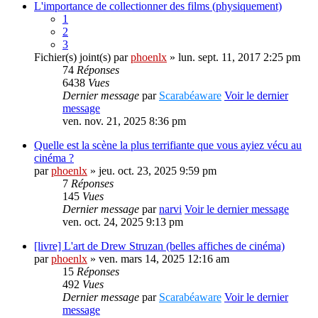
L'importance de collectionner des films (physiquement)
1
2
3
Fichier(s) joint(s)
par
phoenlx
» lun. sept. 11, 2017 2:25 pm
74
Réponses
6438
Vues
Dernier message
par
Scarabéaware
Voir le dernier
message
ven. nov. 21, 2025 8:36 pm
Quelle est la scène la plus terrifiante que vous ayiez vécu au
cinéma ?
par
phoenlx
» jeu. oct. 23, 2025 9:59 pm
7
Réponses
145
Vues
Dernier message
par
narvi
Voir le dernier message
ven. oct. 24, 2025 9:13 pm
[livre] L'art de Drew Struzan (belles affiches de cinéma)
par
phoenlx
» ven. mars 14, 2025 12:16 am
15
Réponses
492
Vues
Dernier message
par
Scarabéaware
Voir le dernier
message