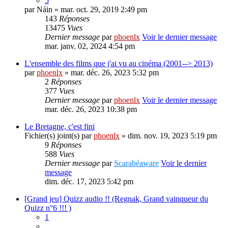
5
par
Náin
» mar. oct. 29, 2019 2:49 pm
143
Réponses
13475
Vues
Dernier message
par
phoenlx
Voir le dernier message
mar. janv. 02, 2024 4:54 pm
L'ensemble des films que j'ai vu au cinéma (2001--> 2013)
par
phoenlx
» mar. déc. 26, 2023 5:32 pm
2
Réponses
377
Vues
Dernier message
par
phoenlx
Voir le dernier message
mar. déc. 26, 2023 10:38 pm
Le Bretagne, c'est fini
Fichier(s) joint(s)
par
phoenlx
» dim. nov. 19, 2023 5:19 pm
9
Réponses
588
Vues
Dernier message
par
Scarabéaware
Voir le dernier
message
dim. déc. 17, 2023 5:42 pm
[Grand jeu] Quizz audio !! (Regnak, Grand vainqueur du
Quizz n°6 !!! )
1
…