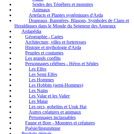
Seides des Ténébres et monstres
Animaux
Artefacts et Plantes systémiques d'Arda
Drapeaux, Bannières, Blasons, Symboles de Clans et
Heraldiques dans le Monde du Seigneur des Anneaux
Ardapédia
Géographie - Cartes
Architecture, villes et forteresses
Histoire et mythologie d'Arda
Peuples et coutumes
Les grands conflits
Personnages célébres - Héros et Séides
Les Elfes
Les Semi Elfes
Les Hommes
Les Hobbits (semi-Hommes)
Les Nains
Les Valar et les Valier
Les Maiar
Les orcs, gobelins et Uruk Hai
Autres créatures et animaux
Personnages inclassables
Faune et flore - Monstres et créatures
Poésie/linguistique
Produits dérivés