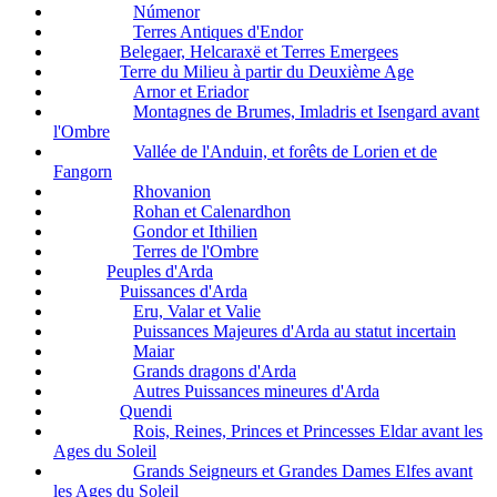
Númenor
Terres Antiques d'Endor
Belegaer, Helcaraxë et Terres Emergees
Terre du Milieu à partir du Deuxième Age
Arnor et Eriador
Montagnes de Brumes, Imladris et Isengard avant
l'Ombre
Vallée de l'Anduin, et forêts de Lorien et de
Fangorn
Rhovanion
Rohan et Calenardhon
Gondor et Ithilien
Terres de l'Ombre
Peuples d'Arda
Puissances d'Arda
Eru, Valar et Valie
Puissances Majeures d'Arda au statut incertain
Maiar
Grands dragons d'Arda
Autres Puissances mineures d'Arda
Quendi
Rois, Reines, Princes et Princesses Eldar avant les
Ages du Soleil
Grands Seigneurs et Grandes Dames Elfes avant
les Ages du Soleil