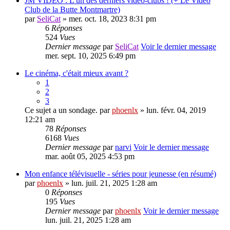
JM VIDÉO : L'un des derniers vidéo-clubs ! (+ Le Vidéo
Club de la Butte Montmartre)
par
SeliCat
» mer. oct. 18, 2023 8:31 pm
6
Réponses
524
Vues
Dernier message
par
SeliCat
Voir le dernier message
mer. sept. 10, 2025 6:49 pm
Le cinéma, c'était mieux avant ?
1
2
3
Ce sujet a un sondage.
par
phoenlx
» lun. févr. 04, 2019
12:21 am
78
Réponses
6168
Vues
Dernier message
par
narvi
Voir le dernier message
mar. août 05, 2025 4:53 pm
Mon enfance télévisuelle - séries pour jeunesse (en résumé)
par
phoenlx
» lun. juil. 21, 2025 1:28 am
0
Réponses
195
Vues
Dernier message
par
phoenlx
Voir le dernier message
lun. juil. 21, 2025 1:28 am