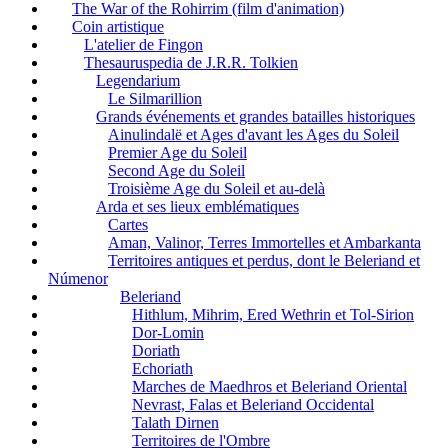
The War of the Rohirrim (film d'animation)
Coin artistique
L'atelier de Fingon
Thesauruspedia de J.R.R. Tolkien
Legendarium
Le Silmarillion
Grands événements et grandes batailles historiques
Ainulindalë et Ages d'avant les Ages du Soleil
Premier Age du Soleil
Second Age du Soleil
Troisième Age du Soleil et au-delà
Arda et ses lieux emblématiques
Cartes
Aman, Valinor, Terres Immortelles et Ambarkanta
Territoires antiques et perdus, dont le Beleriand et
Númenor
Beleriand
Hithlum, Mihrim, Ered Wethrin et Tol-Sirion
Dor-Lomin
Doriath
Echoriath
Marches de Maedhros et Beleriand Oriental
Nevrast, Falas et Beleriand Occidental
Talath Dirnen
Territoires de l'Ombre