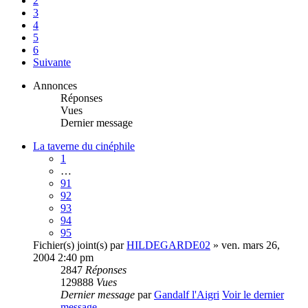
2
3
4
5
6
Suivante
Annonces
Réponses
Vues
Dernier message
La taverne du cinéphile
1
…
91
92
93
94
95
Fichier(s) joint(s)
par
HILDEGARDE02
» ven. mars 26,
2004 2:40 pm
2847
Réponses
129888
Vues
Dernier message
par
Gandalf l'Aigri
Voir le dernier
message