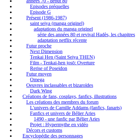
années 70 - début 80
Episodes préquelles
Episode G
Présent (1986-1987)
saint seiya (manga originel)
adaptations du manga originel
série des années 80 et revival Hadès, les chapitres
adaptation netflix récente
Futur proche
Next Dimension
Tenkai Hen (Saint Seiya THEN)
Film - Tenkai-hen josō: Overture
Rerise of Poseidon
Futur moyen
Omega
Oeuvres inclassables et bizaroïdes
Dark Wing
Créations de fans, cosplays, fanfics, illustrations
Les créations des membres du forum
L'univers de Camille Addams (fanfics, fanarts)
Fanfics et univers de Bélier Aries
1490 - une fanfic par Bélier Aries
Projet : Hypermythe en vidéo
Décors et customs
Encyclopédie des personnages