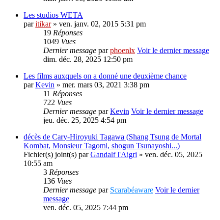
Les studios WETA
par
itikar
» ven. janv. 02, 2015 5:31 pm
19
Réponses
1049
Vues
Dernier message
par
phoenlx
Voir le dernier message
dim. déc. 28, 2025 12:50 pm
Les films auxquels on a donné une deuxième chance
par
Kevin
» mer. mars 03, 2021 3:38 pm
11
Réponses
722
Vues
Dernier message
par
Kevin
Voir le dernier message
jeu. déc. 25, 2025 4:54 pm
décès de Cary-Hiroyuki Tagawa (Shang Tsung de Mortal
Kombat, Monsieur Tagomi, shogun Tsunayoshi...)
Fichier(s) joint(s)
par
Gandalf l'Aigri
» ven. déc. 05, 2025
10:55 am
3
Réponses
136
Vues
Dernier message
par
Scarabéaware
Voir le dernier
message
ven. déc. 05, 2025 7:44 pm