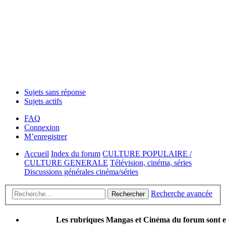
Sujets sans réponse
Sujets actifs
FAQ
Connexion
M’enregistrer
Accueil
Index du forum
CULTURE POPULAIRE /
CULTURE GENERALE
Télévision, cinéma, séries
Discussions générales cinéma/séries
Recherche avancée
Rechercher
Les rubriques Mangas et Cinéma du forum sont 