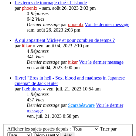
Les terres de tournage ciné : L'islande
par
phoenlx
» sam. août 26, 2023 2:03 pm
0
Réponses
642
Vues
Dernier message
par
phoenlx
Voir le dernier message
sam. août 26, 2023 2:03 pm
A qui appartient Mickey et pour combien de temps ?
par
itikar
» ven. août 04, 2023 2:10 pm
4
Réponses
341
Vues
Dernier message
par
itikar
Voir le dernier message
ven. août 04, 2023 3:00 pm
[livre] "Eros in hell - Sex, blood and madness in Japanese
cinema" de Jack Huter
par
Ikebukuro
» ven. juil. 21, 2023 10:54 am
1
Réponses
437
Vues
Dernier message
par
Scarabéaware
Voir le dernier
message
ven. juil. 21, 2023 8:58 pm
Afficher les sujets postés depuis :
Trier par