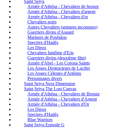
Saint Seiya
Armée d'Athéna - Chevaliers de bronze
Armée d'Athéna - Chevaliers d'argent
Armée d'Athéna - Chevaliers d'or
Chevaliers noirs
Autres Chevaliers (armures inconnues)
Guerriers divins d'Asgard
Mariners de Poséidon
Spectres d'Hadès
Les Dieux
Chevaliers fantôme d'Eris
Guerriers divins (deuxième film)
Armée d'Abel - Les Corona Saints
Les Anges Destructeurs de Lucifer
Les Anges Célestes d'Artémis
Personnages divers
Saint Seiya Next Dimension
Saint Seiya The Lost Canvas
Armée d'Athéna - Chevaliers de Bronze
Armée d'Athéna - Chevaliers d'Argent
Armée d'Athéna - Chevaliers d'Or
Les Dieux
Spectres d'Hadès
Blue Warriors
Saint Seiya Episode G