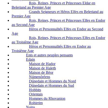
Rois, Reines, Princes et Princesses Eldar en
Beleriand au Premier Age
Grands Seigneurs et Héros Elfes en Beleriand au
Premier Age
Rois, Reines, Princes et Princesses Elfes en Endor
au Second Age
Héros et Personnalités Elfes en Endor au Second
Age
Rois, Reines, Princes et Princesses Elfes en Endor
au Troisième Age
Héros et Personnalités Elfes en Endor au
Troisième Age
Ents et autres peuples pensants
Edain
Maison de Hador
Maison de Haleth
Maison de Bëor
Númenóréens
Dúnedain et Hommes du Nord
Dúnedain et Hommes du Sud
Hobbits
Orientais
Hommes du Rhovanion
Rohirrim
Nains