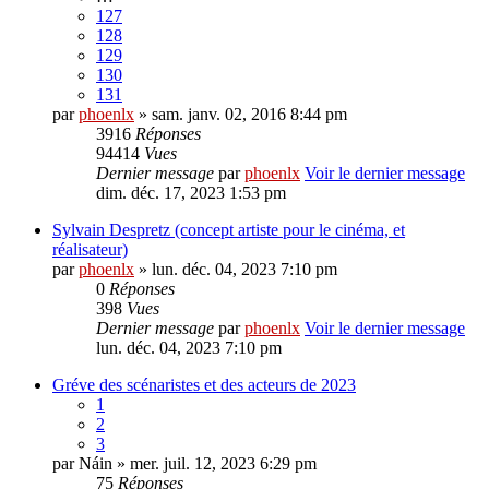
127
128
129
130
131
par
phoenlx
» sam. janv. 02, 2016 8:44 pm
3916
Réponses
94414
Vues
Dernier message
par
phoenlx
Voir le dernier message
dim. déc. 17, 2023 1:53 pm
Sylvain Despretz (concept artiste pour le cinéma, et
réalisateur)
par
phoenlx
» lun. déc. 04, 2023 7:10 pm
0
Réponses
398
Vues
Dernier message
par
phoenlx
Voir le dernier message
lun. déc. 04, 2023 7:10 pm
Gréve des scénaristes et des acteurs de 2023
1
2
3
par
Náin
» mer. juil. 12, 2023 6:29 pm
75
Réponses