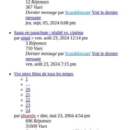
12
Réponses
367
Vues
Dernier message
par
Scarabéaware
Voir le dernier
message
jeu. sept. 05, 2024 6:08 pm
Sauts en parachute : réalité vs. cinéma
par
giggi
» ven. août 23, 2024 12:14 pm
3
Réponses
710
Vues
Dernier message
par
Scarabéaware
Voir le dernier
message
ven. août 23, 2024 7:15 pm
Vos pires films de tous les temps
1
…
20
21
22
23
24
par
phoenlx
» dim. mai 23, 2004 4:54 pm
696
Réponses
31609
Vues