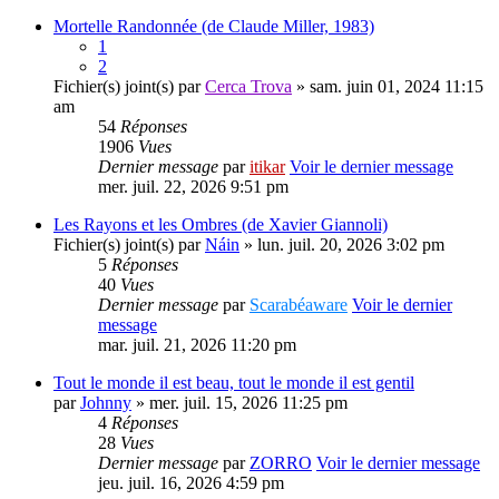
Mortelle Randonnée (de Claude Miller, 1983)
1
2
Fichier(s) joint(s)
par
Cerca Trova
» sam. juin 01, 2024 11:15
am
54
Réponses
1906
Vues
Dernier message
par
itikar
Voir le dernier message
mer. juil. 22, 2026 9:51 pm
Les Rayons et les Ombres (de Xavier Giannoli)
Fichier(s) joint(s)
par
Náin
» lun. juil. 20, 2026 3:02 pm
5
Réponses
40
Vues
Dernier message
par
Scarabéaware
Voir le dernier
message
mar. juil. 21, 2026 11:20 pm
Tout le monde il est beau, tout le monde il est gentil
par
Johnny
» mer. juil. 15, 2026 11:25 pm
4
Réponses
28
Vues
Dernier message
par
ZORRO
Voir le dernier message
jeu. juil. 16, 2026 4:59 pm