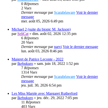
0
Réponses
2
Vues
Dernier message
par
Scarabéaware
Voir le dernier
message
mer. août 05, 2026 6:49 pm
Michael 2 (suite du biopic M. Jackson)
par
SeliCat
» dim. août 02, 2026 12:35 pm
6
Réponses
20
Vues
Dernier message
par
narvi
Voir le dernier message
lun. août 03, 2026 8:46 pm
Maigret de Patrice Leconte - 2022
par
Ikebukuro
» sam. juin 18, 2022 1:52 pm
7
Réponses
1314
Vues
Dernier message
par
Scarabéaware
Voir le dernier
message
jeu. juil. 30, 2026 6:54 pm
Les Miss Marple avec Margaret Rutherford
par
Ikebukuro
» jeu. déc. 29, 2022 7:05 pm
11
Réponses
403
Vues