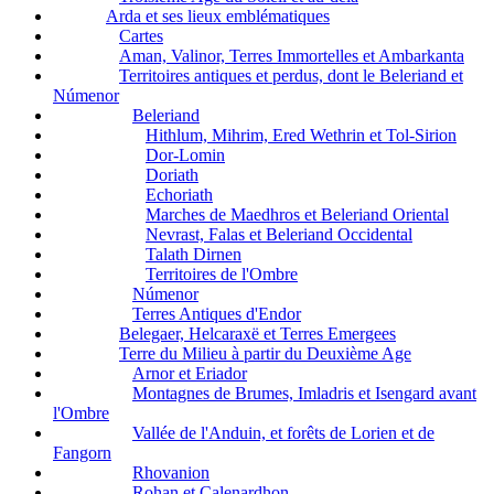
Arda et ses lieux emblématiques
Cartes
Aman, Valinor, Terres Immortelles et Ambarkanta
Territoires antiques et perdus, dont le Beleriand et
Númenor
Beleriand
Hithlum, Mihrim, Ered Wethrin et Tol-Sirion
Dor-Lomin
Doriath
Echoriath
Marches de Maedhros et Beleriand Oriental
Nevrast, Falas et Beleriand Occidental
Talath Dirnen
Territoires de l'Ombre
Númenor
Terres Antiques d'Endor
Belegaer, Helcaraxë et Terres Emergees
Terre du Milieu à partir du Deuxième Age
Arnor et Eriador
Montagnes de Brumes, Imladris et Isengard avant
l'Ombre
Vallée de l'Anduin, et forêts de Lorien et de
Fangorn
Rhovanion
Rohan et Calenardhon