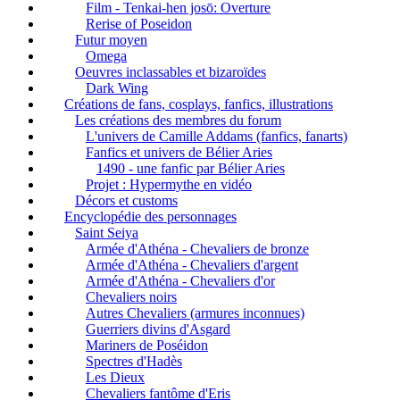
Film - Tenkai-hen josō: Overture
Rerise of Poseidon
Futur moyen
Omega
Oeuvres inclassables et bizaroïdes
Dark Wing
Créations de fans, cosplays, fanfics, illustrations
Les créations des membres du forum
L'univers de Camille Addams (fanfics, fanarts)
Fanfics et univers de Bélier Aries
1490 - une fanfic par Bélier Aries
Projet : Hypermythe en vidéo
Décors et customs
Encyclopédie des personnages
Saint Seiya
Armée d'Athéna - Chevaliers de bronze
Armée d'Athéna - Chevaliers d'argent
Armée d'Athéna - Chevaliers d'or
Chevaliers noirs
Autres Chevaliers (armures inconnues)
Guerriers divins d'Asgard
Mariners de Poséidon
Spectres d'Hadès
Les Dieux
Chevaliers fantôme d'Eris