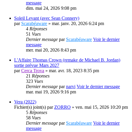
message
dim. mai 24, 2026 9:08 pm
Soleil Levant (avec Sean Connery)
par
Scarabéaware
» mar. janv. 20, 2026 6:24 pm
4
Réponses
51
Vues
Dernier message
par
Scarabéaware
Voir le dernier
message
mer. mai 20, 2026 8:43 pm
L'Affaire Thomas Crown (remake de Michael B. Jordan)
sortie prévue Mars 2027
par
Cerca Trova
» mar. avr. 18, 2023 8:35 pm
21
Réponses
323
Vues
Dernier message
par
narvi
Voir le dernier message
mar. mai 19, 2026 9:16 pm
Vera (2022)
Fichier(s) joint(s)
par
ZORRO
» ven. mai 15, 2026 10:20 pm
5
Réponses
58
Vues
Dernier message
par
Scarabéaware
Voir le dernier
message