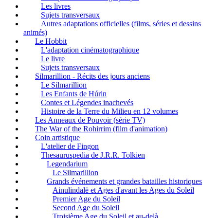
Les livres
Sujets transversaux
Autres adaptations officielles (films, séries et dessins
animés)
Le Hobbit
L'adaptation cinématographique
Le livre
Sujets transversaux
Silmarillion - Récits des jours anciens
Le Silmarillion
Les Enfants de Húrin
Contes et Légendes inachevés
Histoire de la Terre du Milieu en 12 volumes
Les Anneaux de Pouvoir (série TV)
The War of the Rohirrim (film d'animation)
Coin artistique
L'atelier de Fingon
Thesauruspedia de J.R.R. Tolkien
Legendarium
Le Silmarillion
Grands événements et grandes batailles historiques
Ainulindalë et Ages d'avant les Ages du Soleil
Premier Age du Soleil
Second Age du Soleil
Troisième Age du Soleil et au-delà