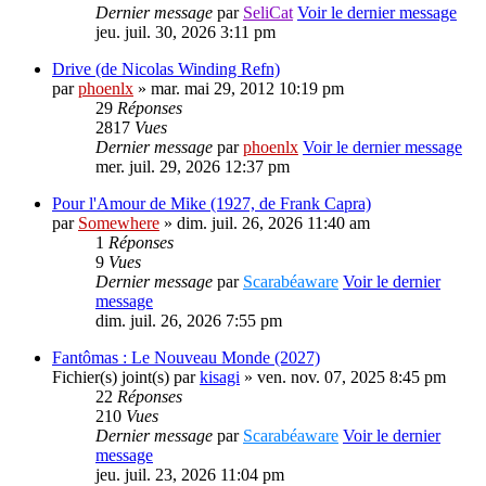
Dernier message
par
SeliCat
Voir le dernier message
jeu. juil. 30, 2026 3:11 pm
Drive (de Nicolas Winding Refn)
par
phoenlx
» mar. mai 29, 2012 10:19 pm
29
Réponses
2817
Vues
Dernier message
par
phoenlx
Voir le dernier message
mer. juil. 29, 2026 12:37 pm
Pour l'Amour de Mike (1927, de Frank Capra)
par
Somewhere
» dim. juil. 26, 2026 11:40 am
1
Réponses
9
Vues
Dernier message
par
Scarabéaware
Voir le dernier
message
dim. juil. 26, 2026 7:55 pm
Fantômas : Le Nouveau Monde (2027)
Fichier(s) joint(s)
par
kisagi
» ven. nov. 07, 2025 8:45 pm
22
Réponses
210
Vues
Dernier message
par
Scarabéaware
Voir le dernier
message
jeu. juil. 23, 2026 11:04 pm