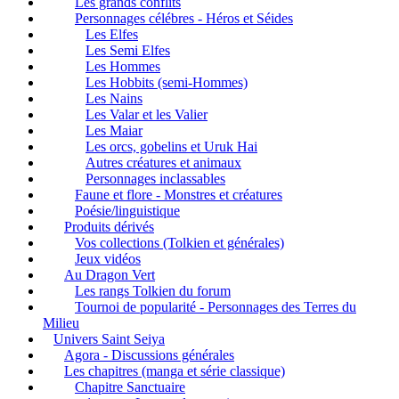
Les grands conflits
Personnages célébres - Héros et Séides
Les Elfes
Les Semi Elfes
Les Hommes
Les Hobbits (semi-Hommes)
Les Nains
Les Valar et les Valier
Les Maiar
Les orcs, gobelins et Uruk Hai
Autres créatures et animaux
Personnages inclassables
Faune et flore - Monstres et créatures
Poésie/linguistique
Produits dérivés
Vos collections (Tolkien et générales)
Jeux vidéos
Au Dragon Vert
Les rangs Tolkien du forum
Tournoi de popularité - Personnages des Terres du
Milieu
Univers Saint Seiya
Agora - Discussions générales
Les chapitres (manga et série classique)
Chapitre Sanctuaire