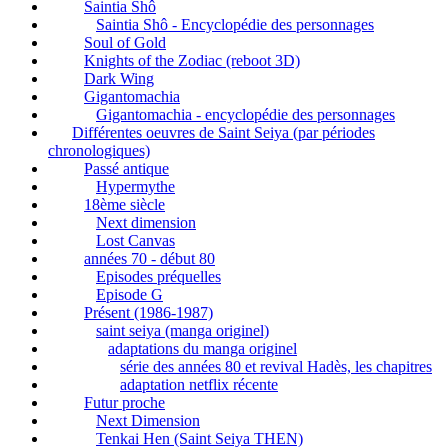
Saintia Shô
Saintia Shô - Encyclopédie des personnages
Soul of Gold
Knights of the Zodiac (reboot 3D)
Dark Wing
Gigantomachia
Gigantomachia - encyclopédie des personnages
Différentes oeuvres de Saint Seiya (par périodes
chronologiques)
Passé antique
Hypermythe
18ème siècle
Next dimension
Lost Canvas
années 70 - début 80
Episodes préquelles
Episode G
Présent (1986-1987)
saint seiya (manga originel)
adaptations du manga originel
série des années 80 et revival Hadès, les chapitres
adaptation netflix récente
Futur proche
Next Dimension
Tenkai Hen (Saint Seiya THEN)