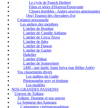
Le cycle de Franck Herbert
Films et séries d'Horreur/Epouvante
Choses horribles - Autres oeuvres angoissantes
[Jeu] Tournoi des chevaliers d'or
Création personnelle
Les ateliers des membres
L'atelier de Bombur
L'atelier de Camille Addams
L'atelier de Cerca Trova
L'atelier de fides
L'atelier de Fingon
L'atelier de Garnet
Haltelier
L'atelier d'itikar
L'atelier de Somewhere
1490 - une fanfic Saint Seiya (par Bélier Ariès)
Vos classements divers
Les maîtres du Giallo
Photographie sexy et érotique
Les modèles
NOS GRANDES PASSIONS
Univers de Tolkien
Tolkien, l'homme et son oeuvre
Le Seigneur des Anneaux
L'adaptation cinématographique