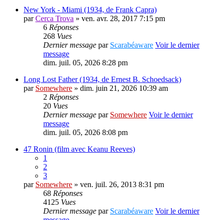
New York - Miami (1934, de Frank Capra)
par
Cerca Trova
» ven. avr. 28, 2017 7:15 pm
6
Réponses
268
Vues
Dernier message
par
Scarabéaware
Voir le dernier
message
dim. juil. 05, 2026 8:28 pm
Long Lost Father (1934, de Ernest B. Schoedsack)
par
Somewhere
» dim. juin 21, 2026 10:39 am
2
Réponses
20
Vues
Dernier message
par
Somewhere
Voir le dernier
message
dim. juil. 05, 2026 8:08 pm
47 Ronin (film avec Keanu Reeves)
1
2
3
par
Somewhere
» ven. juil. 26, 2013 8:31 pm
68
Réponses
4125
Vues
Dernier message
par
Scarabéaware
Voir le dernier
message