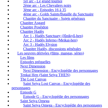
1er arc - Le grand tournoi
2ème arc - Les Chevaliers noirs
3ème arc - Episodes 16 à 35
4ème arc - Golds Saints/Bataille du Sanctuaire
Chapitre du Sanctuaire - Sujets généraux
Chapitre Asgard
Chapitre Poséidon
Chapitre Hadès
Arc 1 - Hadès Sanctuary (Jûnikyû-hen)
Arc 2 - Hadès Inferno (Meikai-hen)
Arc 3 - Hadès Elysion
Chapitre Hadès, discussions générales
Les oeuvres dérivées (films, mangas, séries)
Les films
Episodes préquelles
Next Dimension
Next Dimension - Encyclopédie des personnages
Tenkai Hen (Saint Seiya THEN)
The Lost Canvas
Saint Seiya Lost Canvas - Encyclopédie des
personnages
Episode G
Episode G - Encyclopédie des personnages
Saint Seiya Omega
Saint Seiya Omega - Encyclopédie des personnages