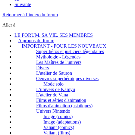
Suivante
Retourner à l’index du forum
Aller à
LE FORUM, SA VIE, SES MEMBRES
A propos du forum
IMPORTANT - POUR LES NOUVEAUX
Super-héros et justiciers légendaires
Mythologie - Légendes
Les Maîtres de l'univers
Divers
L'atelier de Sauron
Oeuvres superhéroiques diverses
Mode solo
L'univers de Kamyu
L'atelier de Vana
Films et séries d'animation
Films d'animation (asiatiques)
Univers Nintendo
Image (comics)
Image (adaptations)
Valiant (comics)
Valiant (films)