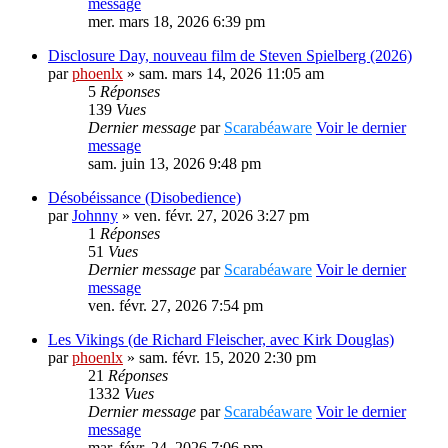
message
mer. mars 18, 2026 6:39 pm
Disclosure Day, nouveau film de Steven Spielberg (2026)
par
phoenlx
» sam. mars 14, 2026 11:05 am
5
Réponses
139
Vues
Dernier message
par
Scarabéaware
Voir le dernier
message
sam. juin 13, 2026 9:48 pm
Désobéissance (Disobedience)
par
Johnny
» ven. févr. 27, 2026 3:27 pm
1
Réponses
51
Vues
Dernier message
par
Scarabéaware
Voir le dernier
message
ven. févr. 27, 2026 7:54 pm
Les Vikings (de Richard Fleischer, avec Kirk Douglas)
par
phoenlx
» sam. févr. 15, 2020 2:30 pm
21
Réponses
1332
Vues
Dernier message
par
Scarabéaware
Voir le dernier
message
mar. févr. 24, 2026 7:06 pm