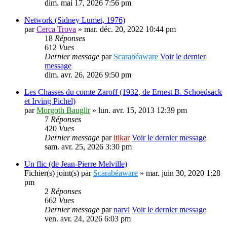
dim. mai 17, 2026 7:56 pm
Network (Sidney Lumet, 1976)
par
Cerca Trova
» mar. déc. 20, 2022 10:44 pm
18
Réponses
612
Vues
Dernier message
par
Scarabéaware
Voir le dernier
message
dim. avr. 26, 2026 9:50 pm
Les Chasses du comte Zaroff (1932, de Ernest B. Schoedsack
et Irving Pichel)
par
Morgoth Bauglir
» lun. avr. 15, 2013 12:39 pm
7
Réponses
420
Vues
Dernier message
par
itikar
Voir le dernier message
sam. avr. 25, 2026 3:30 pm
Un flic (de Jean-Pierre Melville)
Fichier(s) joint(s)
par
Scarabéaware
» mar. juin 30, 2020 1:28
pm
2
Réponses
662
Vues
Dernier message
par
narvi
Voir le dernier message
ven. avr. 24, 2026 6:03 pm