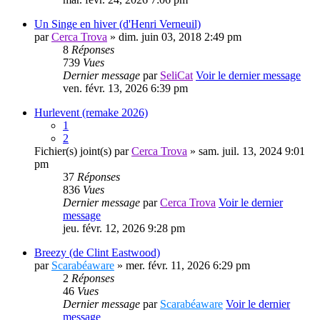
Un Singe en hiver (d'Henri Verneuil)
par
Cerca Trova
» dim. juin 03, 2018 2:49 pm
8
Réponses
739
Vues
Dernier message
par
SeliCat
Voir le dernier message
ven. févr. 13, 2026 6:39 pm
Hurlevent (remake 2026)
1
2
Fichier(s) joint(s)
par
Cerca Trova
» sam. juil. 13, 2024 9:01
pm
37
Réponses
836
Vues
Dernier message
par
Cerca Trova
Voir le dernier
message
jeu. févr. 12, 2026 9:28 pm
Breezy (de Clint Eastwood)
par
Scarabéaware
» mer. févr. 11, 2026 6:29 pm
2
Réponses
46
Vues
Dernier message
par
Scarabéaware
Voir le dernier
message