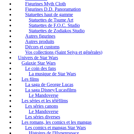
Figurines Myth Cloth
Figurines D.D. Panoramation
Statuettes haut de gamme
Statuettes de Tsume Art
Statuettes de F.O.C. Studio
Statuettes de Zodiakos Studio
Autres figurines
Autres produits
Décors et customs
Vos collections (Saint Seiya et générales)
Univers de Star Wars
Galaxie Star Wars
Le coin des fans
La musique de Star Wars
Les films
La saga de George Lucas
La saga Disney/Lucasfilms
Le Mandoverse
Les séries et les téléfilms
Les séries canons
Le Mandoverse
Les séries diverses
Les romans, les comics et les mangas
Les comics et mangas Star Wars
Histoires de l'Hyperespace