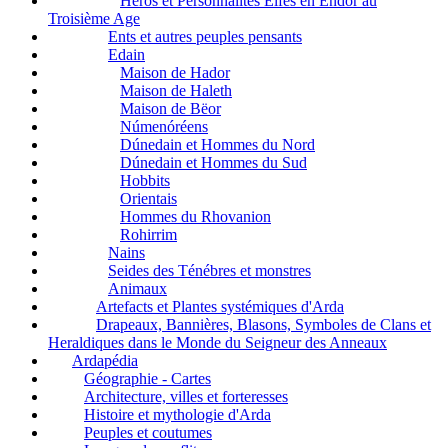
Héros et Personnalités Elfes en Endor au
Troisième Age
Ents et autres peuples pensants
Edain
Maison de Hador
Maison de Haleth
Maison de Bëor
Númenóréens
Dúnedain et Hommes du Nord
Dúnedain et Hommes du Sud
Hobbits
Orientais
Hommes du Rhovanion
Rohirrim
Nains
Seides des Ténébres et monstres
Animaux
Artefacts et Plantes systémiques d'Arda
Drapeaux, Bannières, Blasons, Symboles de Clans et
Heraldiques dans le Monde du Seigneur des Anneaux
Ardapédia
Géographie - Cartes
Architecture, villes et forteresses
Histoire et mythologie d'Arda
Peuples et coutumes