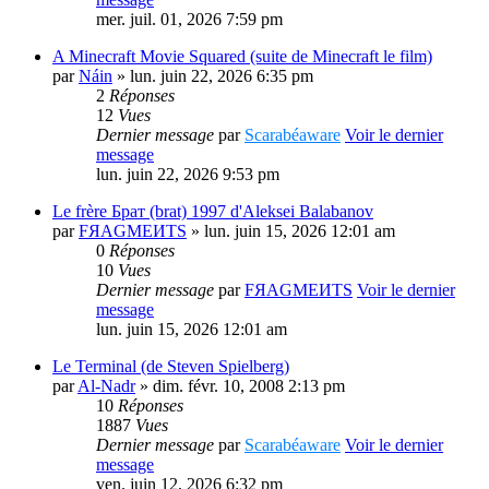
mer. juil. 01, 2026 7:59 pm
A Minecraft Movie Squared (suite de Minecraft le film)
par
Náin
» lun. juin 22, 2026 6:35 pm
2
Réponses
12
Vues
Dernier message
par
Scarabéaware
Voir le dernier
message
lun. juin 22, 2026 9:53 pm
Le frère Брат (brat) 1997 d'Aleksei Balabanov
par
FЯAGMEИTS
» lun. juin 15, 2026 12:01 am
0
Réponses
10
Vues
Dernier message
par
FЯAGMEИTS
Voir le dernier
message
lun. juin 15, 2026 12:01 am
Le Terminal (de Steven Spielberg)
par
Al-Nadr
» dim. févr. 10, 2008 2:13 pm
10
Réponses
1887
Vues
Dernier message
par
Scarabéaware
Voir le dernier
message
ven. juin 12, 2026 6:32 pm