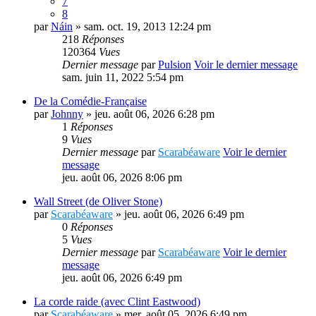
7
8
par
Náin
» sam. oct. 19, 2013 12:24 pm
218
Réponses
120364
Vues
Dernier message
par
Pulsion
Voir le dernier message
sam. juin 11, 2022 5:54 pm
De la Comédie-Française
par
Johnny
» jeu. août 06, 2026 6:28 pm
1
Réponses
9
Vues
Dernier message
par
Scarabéaware
Voir le dernier
message
jeu. août 06, 2026 8:06 pm
Wall Street (de Oliver Stone)
par
Scarabéaware
» jeu. août 06, 2026 6:49 pm
0
Réponses
5
Vues
Dernier message
par
Scarabéaware
Voir le dernier
message
jeu. août 06, 2026 6:49 pm
La corde raide (avec Clint Eastwood)
par
Scarabéaware
» mer. août 05, 2026 6:49 pm