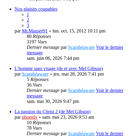
Nos plaisirs coupables
1
2
3
par
Mr.Mauser91
» lun. oct. 15, 2012 10:11 pm
80
Réponses
3197
Vues
Dernier message
par
Scarabéaware
Voir le dernier
message
sam. juin 06, 2026 7:44 pm
L'homme sans visage (de et avec Mel Gibson)
par
Scarabéaware
» jeu. mai 28, 2026 7:41 pm
5
Réponses
36
Vues
Dernier message
par
Scarabéaware
Voir le dernier
message
sam. mai 30, 2026 9:47 pm
La passion du Christ 2 (de Mel Gibson)
par
phoenlx
» sam. mai 23, 2026 9:53 am
10
Réponses
78
Vues
Dernier message
par
Scarabéaware
Voir le dernier