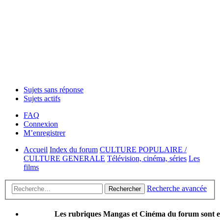
Sujets sans réponse
Sujets actifs
FAQ
Connexion
M’enregistrer
Accueil
Index du forum
CULTURE POPULAIRE /
CULTURE GENERALE
Télévision, cinéma, séries
Les
films
Recherche avancée
Rechercher
Les rubriques Mangas et Cinéma du forum sont 